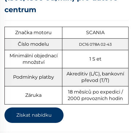
centrum
Značka motoru
SCANIA
Číslo modelu
DC16 078A 02-43
Minimální objednací
1
S
et
množství
Akreditiv (L/C), bankovní
Podmínky platby
převod (T/T)
18 měsíců po expedici /
Záruka
2000 provozních hodin
Získat nabídku