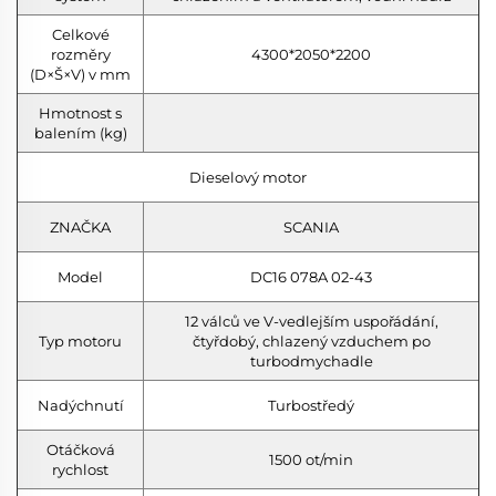
Celkové
rozměry
4300*2050*2200
(D×Š×V) v mm
Hmotnost s
balením (kg)
Dieselový motor
ZNAČKA
SCANIA
Model
DC16 078A 02-43
12 válců ve V-vedlejším uspořádání,
Typ motoru
čtyřdobý, chlazený vzduchem po
turbodmychadle
Nadýchnutí
Turbostředý
Otáčková
1500 ot/min
rychlost