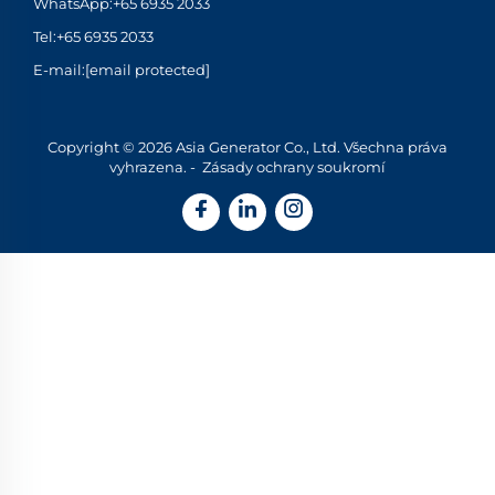
WhatsApp:
+65 6935 2033
Tel:
+65 6935 2033
E-mail:
[email protected]
Copyright © 2026 Asia Generator Co., Ltd. Všechna práva
vyhrazena. -
Zásady ochrany soukromí