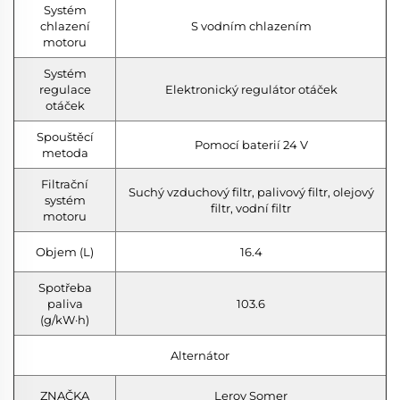
Systém
chlazení
S vodním chlazením
motoru
Systém
regulace
Elektronický regulátor otáček
otáček
Spouštěcí
Pomocí baterií 24 V
metoda
Filtrační
Suchý vzduchový filtr, palivový filtr, olejový
systém
filtr, vodní filtr
motoru
Objem (L)
16.4
Spotřeba
paliva
103.6
(g/kW·h)
Alternátor
ZNAČKA
Leroy Somer