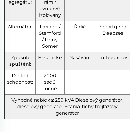
agregátu:
rám /
zvukově
izolovaný
Alternátor:
Farrand /
Řidič:
Smartgen /
Stamford
Deepsea
/ Leroy
Somer
Způsob
Elektrické
Nasávání:
Turbostředý
spuštění:
Dodací
2000
schopnost:
sadů
ročně
Výhodná nabídka: 250 kVA
Dieselový generátor,
dieselový generátor Scania, tichý trojfázový
generátor