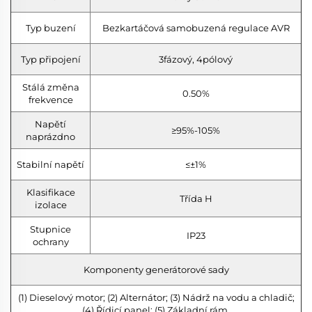
Typ buzení
Bezkartáčová samobuzená regulace AVR
Typ připojení
3fázový, 4pólový
Stálá změna
0.50%
frekvence
Napětí
≥95%-105%
naprázdno
Stabilní napětí
≤±1%
Klasifikace
Třída H
izolace
Stupnice
IP23
ochrany
Komponenty generátorové sady
(1) Dieselový motor; (2) Alternátor; (3) Nádrž na vodu a chladič;
(4) Řídicí panel; (5) Základní rám.