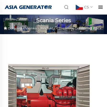
CS
Scania Series
Domovská stránka
>
Produkty
>
Dieselové Generátory
>
Scania Series