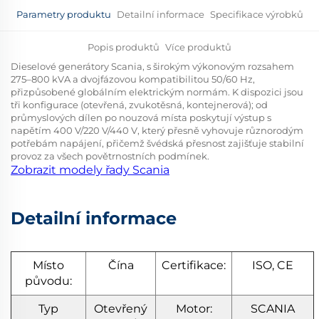
Parametry produktu
Detailní informace
Specifikace výrobků
Popis produktů
Více produktů
Dieselové generátory Scania, s širokým výkonovým rozsahem
275–800 kVA a dvojfázovou kompatibilitou 50/60 Hz,
přizpůsobené globálním elektrickým normám. K dispozici jsou
tři konfigurace (otevřená, zvukotěsná, kontejnerová); od
průmyslových dílen po nouzová místa poskytují výstup s
napětím 400 V/220 V/440 V, který přesně vyhovuje různorodým
potřebám napájení, přičemž švédská přesnost zajišťuje stabilní
provoz za všech povětrnostních podmínek.
Zobrazit modely řady Scania
Detailní informace
Místo
Čína
Certifikace:
ISO, CE
původu:
Typ
Otevřený
Motor:
SCANIA