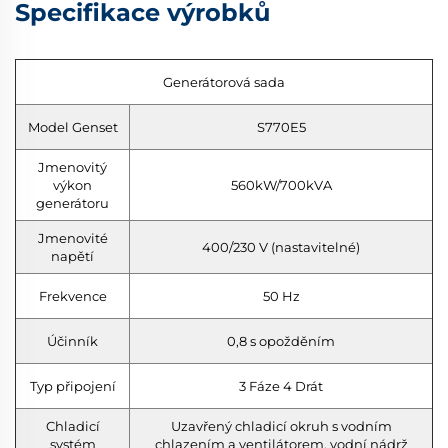
Specifikace výrobků
Generátorová sada
Model Genset
S770E5
Jmenovitý
výkon
560kW/700kVA
generátoru
Jmenovité
400/230 V (nastavitelné)
napětí
Frekvence
50 Hz
Účinník
0,8 s opožděním
Typ připojení
3 Fáze 4 Drát
Chladicí
Uzavřený chladicí okruh s vodním
systém
chlazením a ventilátorem, vodní nádrž