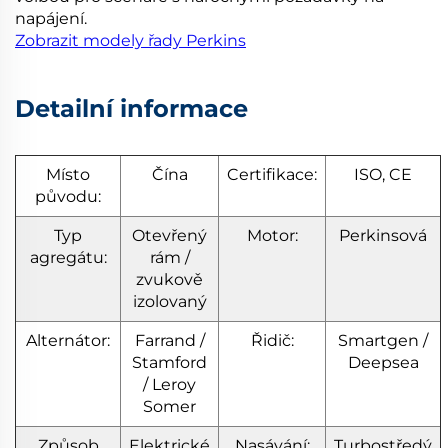
napájení.
Zobrazit modely řady Perkins
Detailní informace
Místo
Čína
Certifikace:
ISO, CE
původu:
Typ
Otevřený
Motor:
Perkinsová
agregátu:
rám /
zvukově
izolovaný
Alternátor:
Farrand /
Řidič:
Smartgen /
Stamford
Deepsea
/ Leroy
Somer
Způsob
Elektrické
Nasávání:
Turbostředý