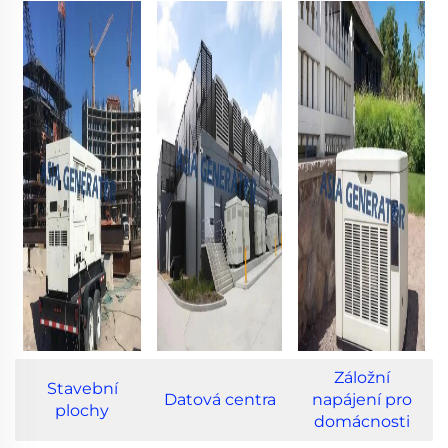
Záložní
Stavební
Datová centra
napájení pro
plochy
domácnosti