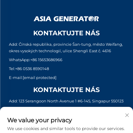
KONTAKTUJTE NÁS
Add: Čínská republika, provincie Šan-tung, město Weifang,
okres vysokých technologií, ulice Shengli East č. 4616
WhatsApp:
+86 15653686966
Tel:
+86 0536 8590148
E-mail:
[email protected]
KONTAKTUJTE NÁS
Add: 123 Serangoon North Avenue 1 #6-145, Singapur 550123
WhatsApp:
+65 6935 2033
Tel:
+65 6935 2033
We value your privacy
E-mail:
[email protected]
We use cookies and similar tools to provide our services.