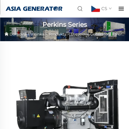
CS
Perkins Series
Domovská stránka
>
Produkty
>
Dieselové Generátory
>
Perkins Series