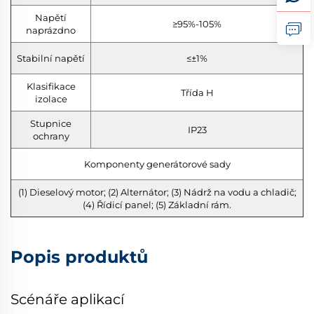
Napětí
≥95%-105%
naprázdno
Stabilní napětí
≤±1%
Klasifikace
Třída H
izolace
Stupnice
IP23
ochrany
Komponenty generátorové sady
(1) Dieselový motor; (2) Alternátor; (3) Nádrž na vodu a chladič;
(4) Řídicí panel; (5) Základní rám.
Popis produktů
Scénáře aplikací