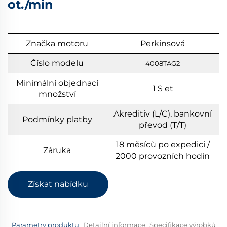
ot./min
Značka motoru
Perkinsová
Číslo modelu
4008TAG2
Minimální objednací
1
S
et
množství
Akreditiv (L/C), bankovní
Podmínky platby
převod (T/T)
18 měsíců po expedici /
Záruka
2000 provozních hodin
Získat nabídku
Parametry produktu
Detailní informace
Specifikace výrobků