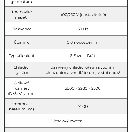
generátoru
Jmenovité
400/230 V (nastavitelné)
napětí
Frekvence
50 Hz
Účinník
0,8 s opožděním
Typ připojení
3 Fáze 4 Drát
Chladicí
Uzavřený chladicí okruh s vodním
systém
chlazením a ventilátorem, vodní nádrž
Celkové
rozměry
5800 × 2280 × 2500
(D×Š×V) v mm
Hmotnost s
7200
balením (kg)
Dieselový motor