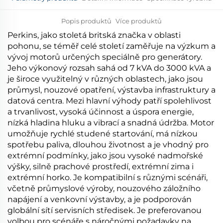
Popis produktů
Více produktů
Perkins, jako stoletá britská značka v oblasti
pohonu, se téměř celé století zaměřuje na výzkum a
vývoj motorů určených speciálně pro generátory.
Jeho výkonový rozsah sahá od 7 kVA do 3000 kVA a
je široce využitelný v různých oblastech, jako jsou
průmysl, nouzové opatření, výstavba infrastruktury a
datová centra. Mezi hlavní výhody patří spolehlivost
a trvanlivost, vysoká účinnost a úspora energie,
nízká hladina hluku a vibrací a snadná údržba. Motor
umožňuje rychlé studené startování, má nízkou
spotřebu paliva, dlouhou životnost a je vhodný pro
extrémní podmínky, jako jsou vysoké nadmořské
výšky, silně prachové prostředí, extrémní zima i
extrémní horko. Je kompatibilní s různými scénáři,
včetně průmyslové výroby, nouzového záložního
napájení a venkovní výstavby, a je podporován
globální sítí servisních středisek. Je preferovanou
volbou pro scénáře s náročnými požadavky na