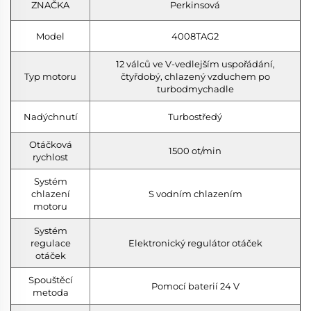
ZNAČKA
Perkinsová
Model
4008TAG2
12 válců ve V-vedlejším uspořádání,
Typ motoru
čtyřdobý, chlazený vzduchem po
turbodmychadle
Nadýchnutí
Turbostředý
Otáčková
1500 ot/min
rychlost
Systém
chlazení
S vodním chlazením
motoru
Systém
regulace
Elektronický regulátor otáček
otáček
Spouštěcí
Pomocí baterií 24 V
metoda