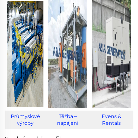
Průmyslové
Těžba –
Evens &
výroby
napájení
Rentals