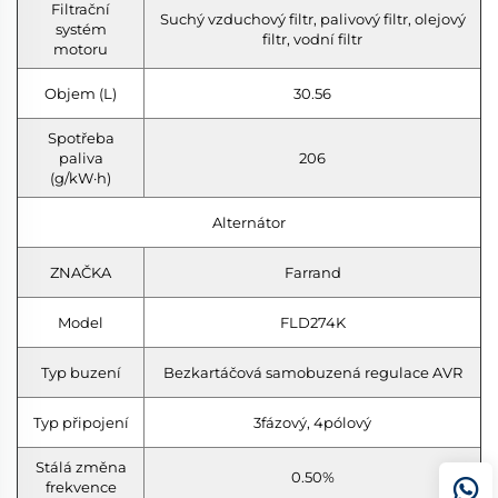
Filtrační
Suchý vzduchový filtr, palivový filtr, olejový
systém
filtr, vodní filtr
motoru
Objem (L)
30.56
Spotřeba
paliva
206
(g/kW·h)
Alternátor
ZNAČKA
Farrand
Model
FLD274K
Typ buzení
Bezkartáčová samobuzená regulace AVR
Typ připojení
3fázový, 4pólový
Stálá změna
0.50%
frekvence