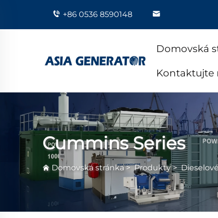
+86 0536 8590148
Domovská s
Kontaktujte
Cummins Series
Domovská stránka
>
Produkty
>
Dieselov