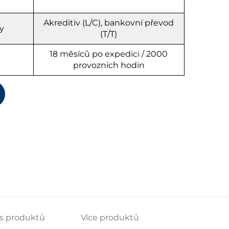
Akreditiv (L/C), bankovní převod
y
(T/T)
18 měsíců po expedici / 2000
provozních hodin
s produktů
Více produktů