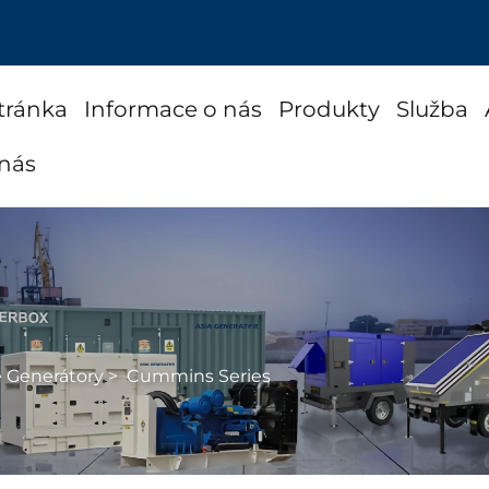
tránka
Informace o nás
Produkty
Služba
 nás
é Generátory
>
Cummins Series