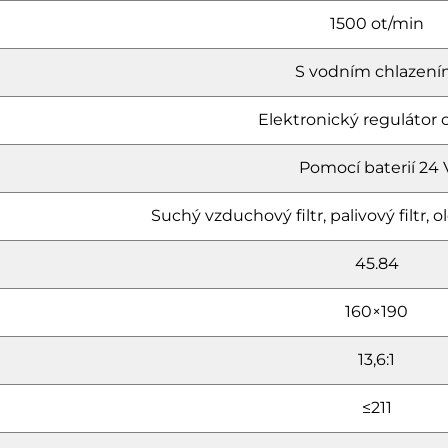
1500 ot/min
S vodním chlazen
Elektronický regulátor 
Pomocí baterií 24 
Suchý vzduchový filtr, palivový filtr, ole
45.84
160×190
13,6:1
≤211