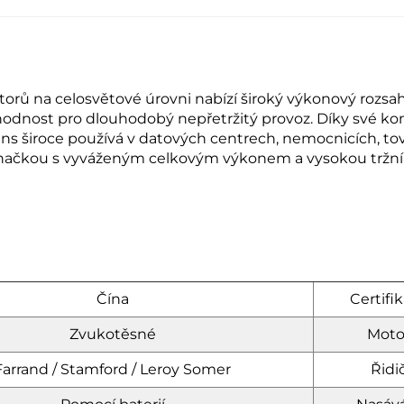
rů na celosvětové úrovni nabízí široký výkonový rozsah
hodnost pro dlouhodobý nepřetržitý provoz. Díky své komp
s široce používá v datových centrech, nemocnicích, tová
značkou s vyváženým celkovým výkonem a vysokou tržní 
Čína
Certifik
Zvukotěsné
Moto
Farrand / Stamford / Leroy Somer
Řidič