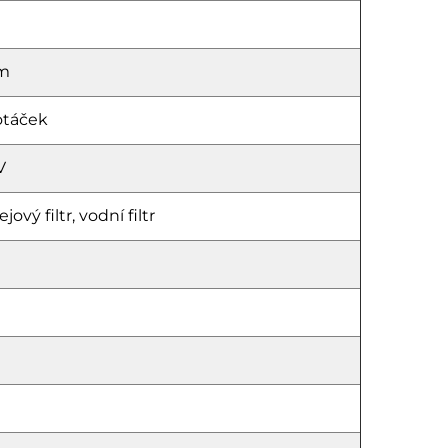
ím
otáček
V
jový filtr, vodní filtr