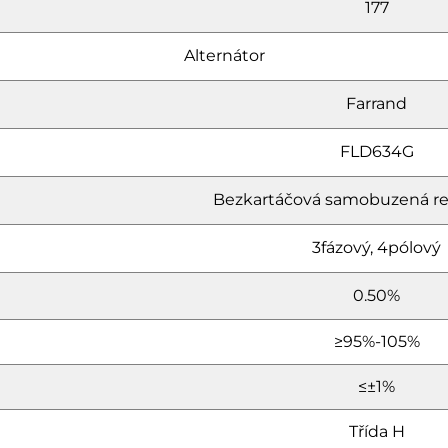
177
Alternátor
Farrand
FLD634G
Bezkartáčová samobuzená r
3fázový, 4pólový
0.50%
≥95%-105%
≤±1%
Třída H