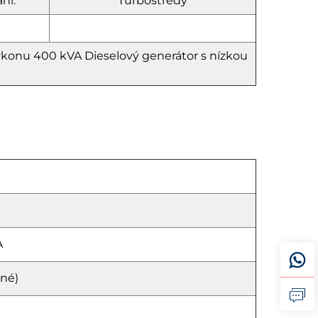
ní:
Turbostředý
výkonu 400 kVA
Dieselový generátor s nízkou
A
lné)