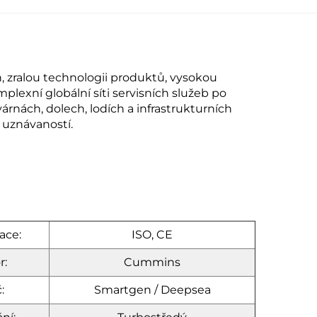
, zralou technologii produktů, vysokou
lexní globální síti servisních služeb po
rnách, dolech, lodích a infrastrukturních
uznávaností.
ace:
ISO, CE
r:
Cummins
:
Smartgen / Deepsea