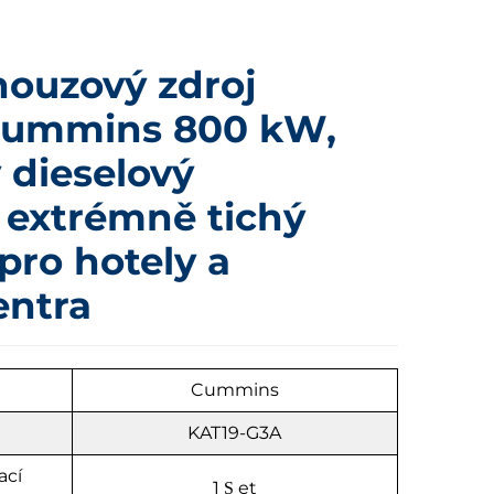
nouzový zdroj
Cummins 800 kW,
ý dieselový
 extrémně tichý
pro hotely a
entra
u
Cummins
KAT19-G3A
ací
1
et
S