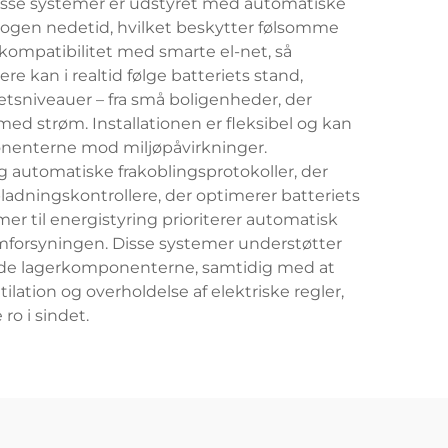
 Disse systemer er udstyret med automatiske
 nogen nedetid, hvilket beskytter følsomme
kompatibilitet med smarte el-net, så
 kan i realtid følge batteriets stand,
etsniveauer – fra små boligenheder, der
 med strøm. Installationen er fleksibel og kan
onenterne mod miljøpåvirkninger.
 automatiske frakoblingsprotokoller, der
ladningskontrollere, der optimerer batteriets
 til energistyring prioriterer automatisk
ømforsyningen. Disse systemer understøtter
plade lagerkomponenterne, samtidig med at
ilation og overholdelse af elektriske regler,
o i sindet.