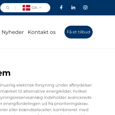
DA
Nyheder
Kontakt os
Få et tilbud
tem
uerlig elektrisk forsyning under afbrydelser
ærket til alternative energikilder, hvilket
forsyningsreserveanlæg indeholder avancerede
 energifordelingen ud fra prioriteringskrav.
erier eller brændselsceller, kombineret med