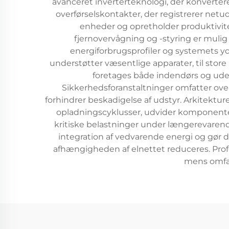
avanceret inverterteknologi, der konverter
overførselskontakter, der registrerer net
enheder og opretholder produktivite
fjernovervågning og -styring er mulig
energiforbrugsprofiler og systemets yd
understøtter væsentlige apparater, til store 
foretages både indendørs og ude
Sikkerhedsforanstaltninger omfatter ove
forhindrer beskadigelse af udstyr. Arkitektu
opladningscyklusser, udvider komponenter
kritiske belastninger under længerevarend
integration af vedvarende energi og gør 
afhængigheden af elnettet reduceres. Profess
mens omfat