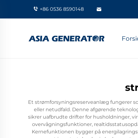
+86 0536 8590148
Fors
st
Et strømforsyningsreserveanlæg fungerer som
eller netudfald. Denne afgørende teknologi
sikrer uafbrudte drifter for husholdninger,
overvågningsfunktioner, realtidsstatusopdat
Kernefunktionen bygger på energilagringste