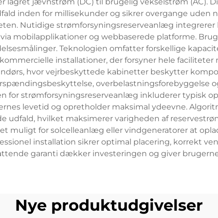
er lagret jævnstrøm (DC) til brugelig vekselstrøm (AC).
udfald inden for millisekunder og sikrer overgange uden
ten. Nutidige strømforsyningsreserveanlæg integrerer 
 via mobilapplikationer og webbaserede platforme. Brugere
elsesmålinger. Teknologien omfatter forskellige kapacit
kommercielle installationer, der forsyner hele faciliteter
ndørs, hvor vejrbeskyttede kabinetter beskytter komp
rspændingsbeskyttelse, overbelastningsforebyggelse og
ren for strømforsyningsreserveanlæg inkluderer typisk op
nes levetid og opretholder maksimal ydeevne. Algoritmer
e udfald, hvilket maksimerer varigheden af reservestr
det muligt for solcelleanlæg eller vindgeneratorer at o
ionel installation sikrer optimal placering, korrekt vent
tende garanti dækker investeringen og giver brugerne r
Nye produktudgivelser