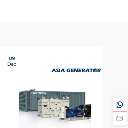
09
Dec