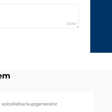
0/1000
tem
solcellebackupgenerator