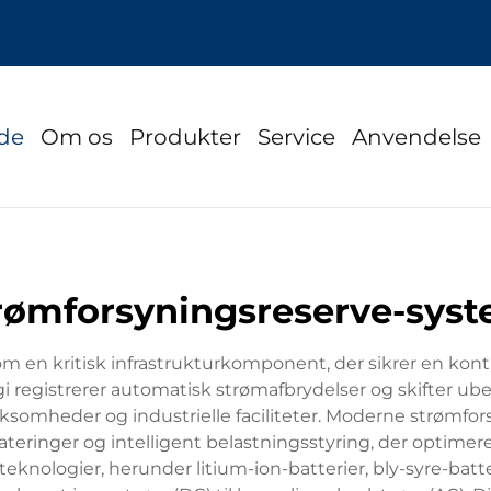
ide
Om os
Produkter
Service
Anvendelse
rømforsyningsreserve-sys
 en kritisk infrastrukturkomponent, der sikrer en kontin
 registrerer automatisk strømafbrydelser og skifter ubem
 virksomheder og industrielle faciliteter. Moderne strøm
eringer og intelligent belastningsstyring, der optimerer
knologier, herunder litium-ion-batterier, bly-syre-batt