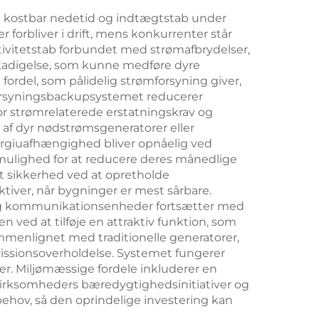
d kostbar nedetid og indtægtstab under
r forbliver i drift, mens konkurrenter står
ktivitetstab forbundet med strømafbrydelser,
skadigelse, som kunne medføre dyre
ordel, som pålidelig strømforsyning giver,
forsyningsbackupsystemet reducerer
or strømrelaterede erstatningskrav og
f dyr nødstrømsgeneratorer eller
ergiuafhængighed bliver opnåelig ved
mulighed for at reducere deres månedlige
t sikkerhed ved at opretholde
iver, når bygninger er mest sårbare.
yr og kommunikationsenheder fortsætter med
ved at tilføje en attraktiv funktion, som
mmenlignet med traditionelle generatorer,
ssionsoverholdelse. Systemet fungerer
er. Miljømæssige fordele inkluderer en
virksomheders bæredygtighedsinitiativer og
behov, så den oprindelige investering kan