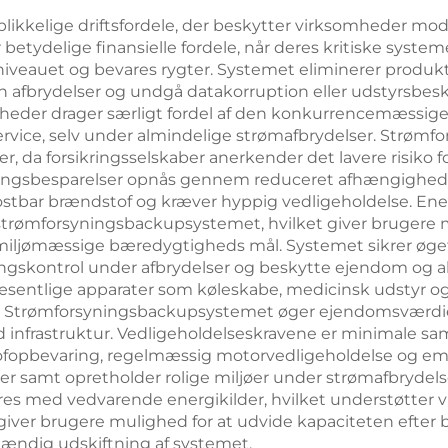
likkelige driftsfordele, der beskytter virksomheder mo
betydelige finansielle fordele, når deres kritiske systeme
e-niveauet og bevares rygter. Systemet eliminerer produ
n afbrydelser og undgå datakorruption eller udstyrsbe
mheder drager særligt fordel af den konkurrencemæssige f
vice, selv under almindelige strømafbrydelser. Strøm
 da forsikringsselskaber anerkender det lavere risiko f
ingsbesparelser opnås gennem reduceret afhængighed a
kostbar brændstof og kræver hyppig vedligeholdelse. En
 strømforsyningsbackupsystemet, hvilket giver brugere 
l miljømæssige bæredygtigheds mål. Systemet sikrer øge
skontrol under afbrydelser og beskytte ejendom og akt
 at væsentlige apparater som køleskabe, medicinsk udst
r. Strømforsyningsbackupsystemet øger ejendomsværdien 
 infrastruktur. Vedligeholdelseskravene er minimale sa
fopbevaring, regelmæssig motorvedligeholdelse og emi
er samt opretholder rolige miljøer under strømafbrydels
res med vedvarende energikilder, hvilket understøtter 
 giver brugere mulighed for at udvide kapaciteten efter 
tændig udskiftning af systemet.