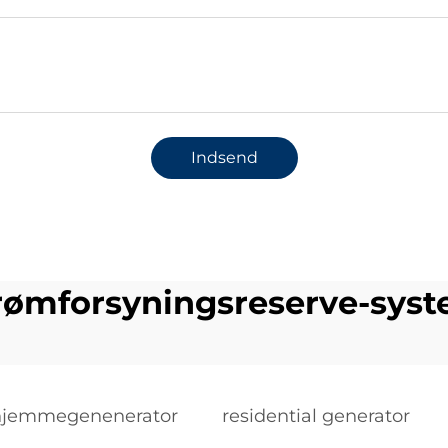
Indsend
rømforsyningsreserve-sys
hjemmegenenerator
residential generator