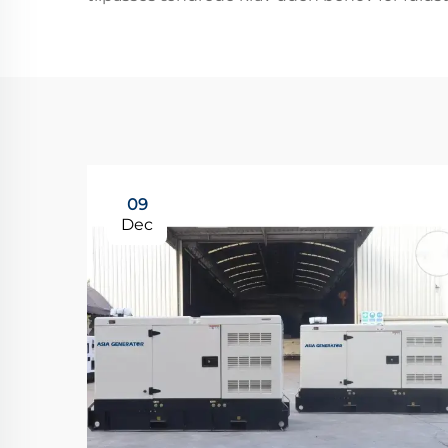
09
Dec