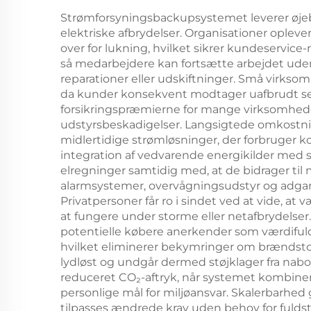
Strømforsyningsbackupsystemet leverer øjeb
elektriske afbrydelser. Organisationer oplever 
over for lukning, hvilket sikrer kundeservic
så medarbejdere kan fortsætte arbejdet ude
reparationer eller udskiftninger. Små virkso
da kunder konsekvent modtager uafbrudt ser
forsikringspræmierne for mange virksomheder,
udstyrsbeskadigelser. Langsigtede omkostn
midlertidige strømløsninger, der forbruger 
integration af vedvarende energikilder med
elregninger samtidig med, at de bidrager ti
alarmsystemer, overvågningsudstyr og adgang
Privatpersoner får ro i sindet ved at vide,
at fungere under storme eller netafbrydelse
potentielle købere anerkender som værdifuld
hvilket eliminerer bekymringer om brændsto
lydløst og undgår dermed støjklager fra nabo
reduceret CO₂-aftryk, når systemet kombine
personlige mål for miljøansvar. Skalerbarhed
tilpasses ændrede krav uden behov for fulds