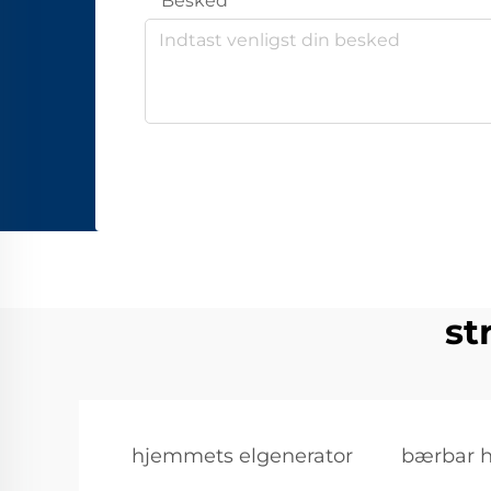
Besked
st
hjemmets elgenerator
bærbar 