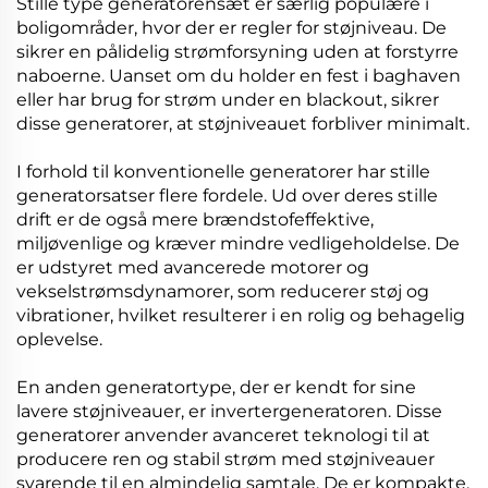
Stille type generatorensæt er særlig populære i
boligområder, hvor der er regler for støjniveau. De
sikrer en pålidelig strømforsyning uden at forstyrre
naboerne. Uanset om du holder en fest i baghaven
eller har brug for strøm under en blackout, sikrer
disse generatorer, at støjniveauet forbliver minimalt.
I forhold til konventionelle generatorer har stille
generatorsatser flere fordele. Ud over deres stille
drift er de også mere brændstofeffektive,
miljøvenlige og kræver mindre vedligeholdelse. De
er udstyret med avancerede motorer og
vekselstrømsdynamorer, som reducerer støj og
vibrationer, hvilket resulterer i en rolig og behagelig
oplevelse.
En anden generatortype, der er kendt for sine
lavere støjniveauer, er invertergeneratoren. Disse
generatorer anvender avanceret teknologi til at
producere ren og stabil strøm med støjniveauer
svarende til en almindelig samtale. De er kompakte,