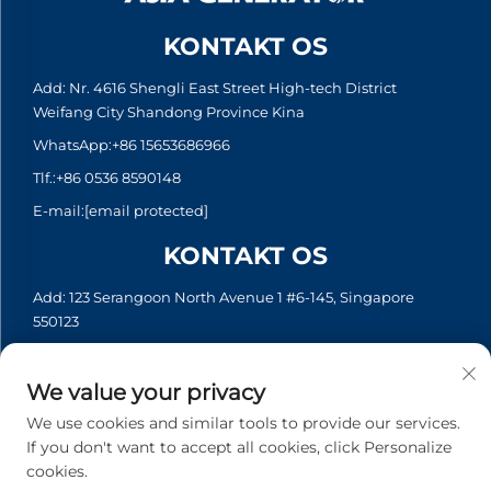
KONTAKT OS
Add: Nr. 4616 Shengli East Street High-tech District
Weifang City Shandong Province Kina
WhatsApp:
+86 15653686966
Tlf.:
+86 0536 8590148
E-mail:
[email protected]
KONTAKT OS
Add: 123 Serangoon North Avenue 1 #6-145, Singapore
550123
WhatsApp:
+65 6935 2033
Tlf.:
+65 6935 2033
We value your privacy
E-mail:
[email protected]
We use cookies and similar tools to provide our services.
If you don't want to accept all cookies, click Personalize
cookies.