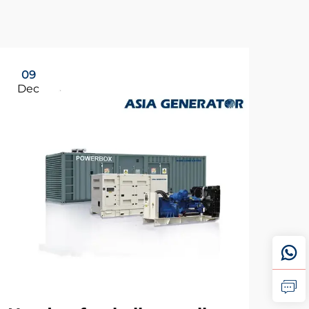
09
Dec