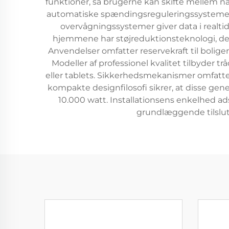
funktioner, så brugerne kan skifte mellem n
automatiske spændingsreguleringssystemer,
overvågningssystemer giver data i realti
hjemmene har støjreduktionsteknologi, de
Anvendelser omfatter reservekraft til boliger
Modeller af professionel kvalitet tilbyder 
eller tablets. Sikkerhedsmekanismer omfatter
kompakte designfilosofi sikrer, at disse gen
10.000 watt. Installationsens enkelhed ad
grundlæggende tilslut