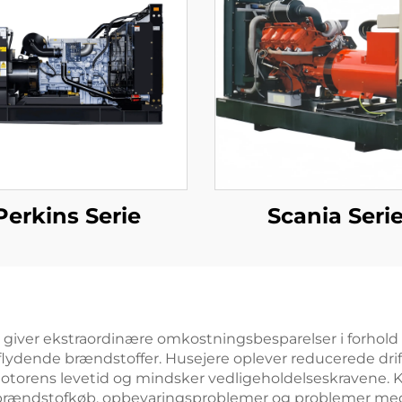
Perkins Serie
Scania Seri
iver ekstraordinære omkostningsbesparelser i forhold t
 flydende brændstoffer. Husejere oplever reducerede dr
 motorens levetid og mindsker vedligeholdelseskravene.
e brændstofkøb, opbevaringsproblemer og problemer m