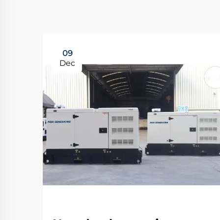
09
Dec