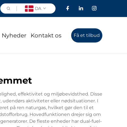
DA
Nyheder
Kontakt os
Få et tilbud
hjemmet
ghed, effektivitet og miljøbevidsthed. Disse
 udendørs aktiviteter eller nødsituationer. I
et på ren naturgas, hvilket gør den til et
dstofforbrug. Hovedfunktionen drejer sig om
eneratorer. De fleste enheder har dual-fuel-