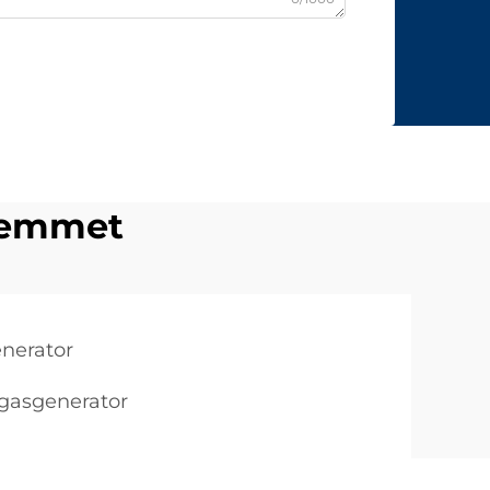
hjemmet
enerator
rgasgenerator