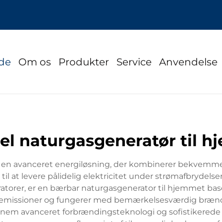
ide
Om os
Produkter
Service
Anvendelse
el naturgasgeneratør til 
en avanceret energiløsning, der kombinerer bekvemmeli
l at levere pålidelig elektricitet under strømafbrydelser,
torer, er en bærbar naturgasgenerator til hjemmet baser
rre emissioner og fungerer med bemærkelsesværdig bræn
nnem avanceret forbrændingsteknologi og sofistikerede g