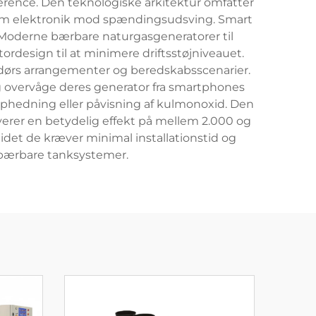
erence. Den teknologiske arkitektur omfatter
som elektronik mod spændingsudsving. Smart
. Moderne bærbare naturgasgeneratorer til
esign til at minimere driftsstøjniveauet.
udendørs arrangementer og beredskabsscenarier.
 og overvåge deres generator fra smartphones
rophedning eller påvisning af kulmonoxid. Den
everer en betydelig effekt på mellem 2.000 og
idet de kræver minimal installationstid og
 bærbare tanksystemer.