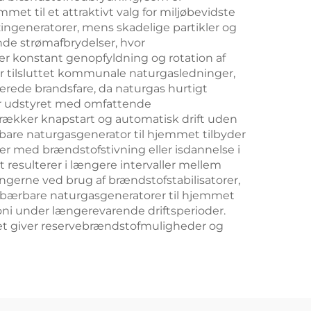
t til et attraktivt valg for miljøbevidste
ingeneratorer, mens skadelige partikler og
nde strømafbrydelser, hvor
ver konstant genopfyldning og rotation af
er tilsluttet kommunale naturgasledninger,
ucerede brandsfare, da naturgas hurtigt
er udstyret med omfattende
trækker knapstart og automatisk drift uden
rbare naturgasgenerator til hjemmet tilbyder
er med brændstofstivning eller isdannelse i
 resulterer i længere intervaller mellem
ingerne ved brug af brændstofstabilisatorer,
e bærbare naturgasgeneratorer til hjemmet
oni under længerevarende driftsperioder.
ket giver reservebrændstofmuligheder og