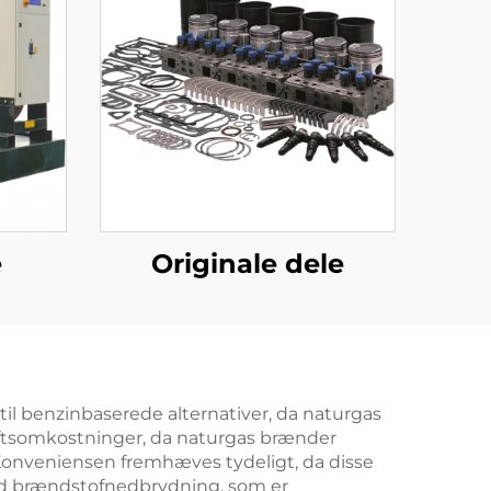
e
Originale dele
il benzinbaserede alternativer, da naturgas
iftsomkostninger, da naturgas brænder
 Konveniensen fremhæves tydeligt, da disse
ed brændstofnedbrydning, som er