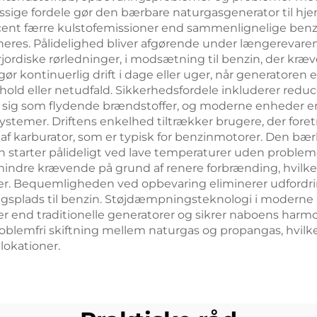
ige fordele gør den bærbare naturgasgenerator til hjemme
rocent færre kulstofemissioner end sammenlignelige benz
neres. Pålidelighed bliver afgørende under længerevare
rjordiske rørledninger, i modsætning til benzin, der kræ
r kontinuerlig drift i dage eller uger, når generatoren 
forhold eller netudfald. Sikkerhedsfordele inkluderer red
le sig som flydende brændstoffer, og moderne enheder 
temer. Driftens enkelhed tiltrækker brugere, der fore
 af karburator, som er typisk for benzinmotorer. Den bæ
n starter pålideligt ved lave temperaturer uden problem
mindre krævende på grund af renere forbrænding, hvilket
filter. Bequemligheden ved opbevaring eliminerer udfordr
ingsplads til benzin. Støjdæmpningsteknologi i modern
er end traditionelle generatorer og sikrer naboens harm
oblemfri skiftning mellem naturgas og propangas, hvil
 lokationer.