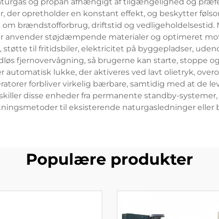
aturgas og propan afhængigt af tilgængelighed og præf
 der opretholder en konstant effekt, og beskytter føl
d om brændstofforbrug, driftstid og vedligeholdelsestid
r anvender støjdæmpende materialer og optimeret motord
, støtte til fritidsbiler, elektricitet på byggepladser, 
trådløs fjernovervågning, så brugerne kan starte, stoppe
 automatisk lukke, der aktiveres ved lavt olietryk, ove
eratorer forbliver virkelig bærbare, samtidig med at de l
skiller disse enheder fra permanente standby-systemer, 
ningsmetoder til eksisterende naturgasledninger eller
Populære produkter