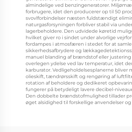
almindelige ved benzingeneratorer. Miljømæss
forbrugere, idet den producerer op til 50 p
svovlforbindelser næsten fuldstændigt elimi
naturgasforsyningen forbliver stabil via unde
lagerbeholdere. Den udvidede køretid muliggø
hvilket giver ro i sindet under alvorlige vejr
fordampes i atmosfæren i stedet for at sam
sikkerhedsafbrydere og lækkagedetektionssys
manuel blanding af brændstof eller justering
overlegen ydelse ved lav temperatur, idet de
karburator. Vedligeholdelsesplanerne bliver 
olieskift, tændrørsskift og rengøring af luft
rotation af beholdere og dedikeret opbevar
fungerer på betydeligt lavere decibel-niveau
Den dobbelte brændstofmulighed tillader pr
øget alsidighed til forskellige anvendelser og