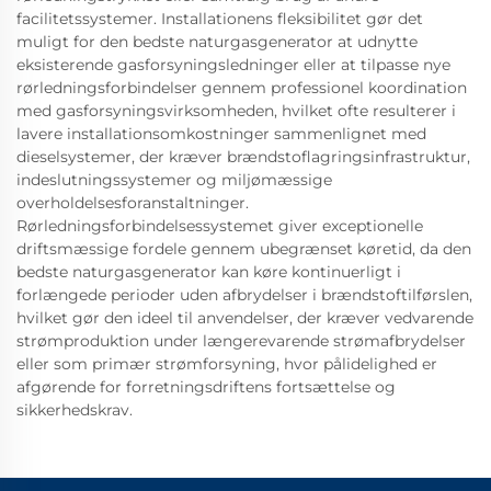
facilitetssystemer. Installationens fleksibilitet gør det
muligt for den bedste naturgasgenerator at udnytte
eksisterende gasforsyningsledninger eller at tilpasse nye
rørledningsforbindelser gennem professionel koordination
med gasforsyningsvirksomheden, hvilket ofte resulterer i
lavere installationsomkostninger sammenlignet med
dieselsystemer, der kræver brændstoflagringsinfrastruktur,
indeslutningssystemer og miljømæssige
overholdelsesforanstaltninger.
Rørledningsforbindelsessystemet giver exceptionelle
driftsmæssige fordele gennem ubegrænset køretid, da den
bedste naturgasgenerator kan køre kontinuerligt i
forlængede perioder uden afbrydelser i brændstoftilførslen,
hvilket gør den ideel til anvendelser, der kræver vedvarende
strømproduktion under længerevarende strømafbrydelser
eller som primær strømforsyning, hvor pålidelighed er
afgørende for forretningsdriftens fortsættelse og
sikkerhedskrav.