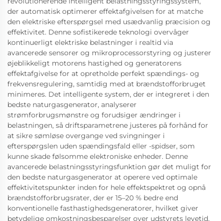
revolutionerende intelligent belastningsstyringssystem,
der automatisk optimerer effektafgivelsen for at matche
den elektriske efterspørgsel med usædvanlig præcision og
effektivitet. Denne sofistikerede teknologi overvåger
kontinuerligt elektriske belastninger i realtid via
avancerede sensorer og mikroprocessorstyring og justerer
øjeblikkeligt motorens hastighed og generatorens
effektafgivelse for at opretholde perfekt spændings- og
frekvensregulering, samtidig med at brændstofforbruget
minimeres. Det intelligente system, der er integreret i den
bedste naturgasgenerator, analyserer
strømforbrugsmønstre og forudsiger ændringer i
belastningen, så driftsparametrene justeres på forhånd for
at sikre sømløse overgange ved svingninger i
efterspørgslen uden spændingsfald eller -spidser, som
kunne skade følsomme elektroniske enheder. Denne
avancerede belastningsstyringsfunktion gør det muligt for
den bedste naturgasgenerator at operere ved optimale
effektivitetspunkter inden for hele effektspektret og opnå
brændstofforbrugsrater, der er 15–20 % bedre end
konventionelle fasthastighedsgeneratorer, hvilket giver
betydelige omkostningsbesparelser over udstyrets levetid.