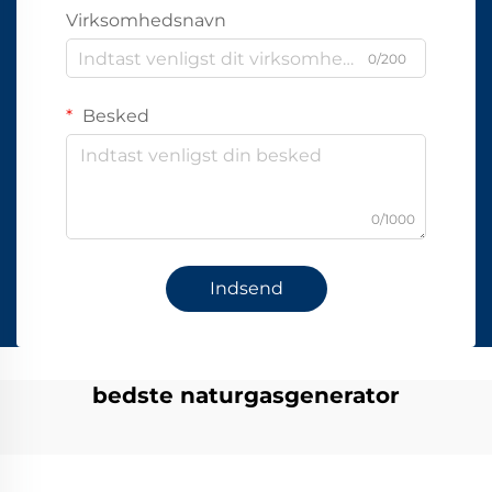
Virksomhedsnavn
0/200
Besked
0/1000
Indsend
bedste naturgasgenerator