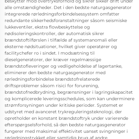
beskytter mod overtryksforhold og sikrer sikker drift under
alle omstændigheder. Det i den bedste naturgasgenerator
integrerede rørledningsforbindelsessystem omfatter
redundante sikkerhedsforanstaltninger såsom seismiske
lukkeventiler, ekstra flowbeskyttelse og
nødisoleringskontroller, der automatisk sikrer
brændstoftilførslen i tilfælde af systemanomali eller
eksterne nødsituationer, hvilket giver operatører og
facilitychefer ro i sindet. I modsætning til
dieselgeneratorer, der kræver regelmæssige
brændstofleveringer og vedligeholdelse af lagertanke,
eliminerer den bedste naturgasgenerator med
rørledningsforbindelse brændstofrelaterede
driftsproblemer såsom risici for forurening,
brændstofnedbrydning, begrænsninger i lagringskapacitet
og komplicerede leveringsschedules, som kan underminere
strømforsyningen under kritiske perioder. Systemet er
udstyret med avanceret trykreguleringsteknologi, der
opretholder en konstant brændstoftryk under varierende
efterspørgselsforhold, så den bedste naturgasgenerator
fungerer med maksimal effektivitet uanset svingninger i
rørledningstrykket eller samtidig brug af andre