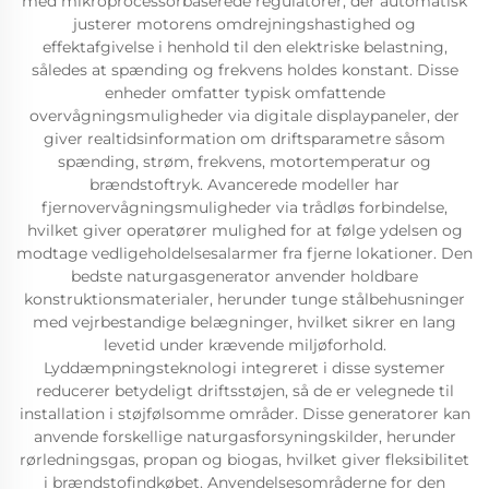
med mikroprocessorbaserede regulatorer, der automatisk
justerer motorens omdrejningshastighed og
effektafgivelse i henhold til den elektriske belastning,
således at spænding og frekvens holdes konstant. Disse
enheder omfatter typisk omfattende
overvågningsmuligheder via digitale displaypaneler, der
giver realtidsinformation om driftsparametre såsom
spænding, strøm, frekvens, motortemperatur og
brændstoftryk. Avancerede modeller har
fjernovervågningsmuligheder via trådløs forbindelse,
hvilket giver operatører mulighed for at følge ydelsen og
modtage vedligeholdelsesalarmer fra fjerne lokationer. Den
bedste naturgasgenerator anvender holdbare
konstruktionsmaterialer, herunder tunge stålbehusninger
med vejrbestandige belægninger, hvilket sikrer en lang
levetid under krævende miljøforhold.
Lyddæmpningsteknologi integreret i disse systemer
reducerer betydeligt driftsstøjen, så de er velegnede til
installation i støjfølsomme områder. Disse generatorer kan
anvende forskellige naturgasforsyningskilder, herunder
rørledningsgas, propan og biogas, hvilket giver fleksibilitet
i brændstofindkøbet. Anvendelsesområderne for den