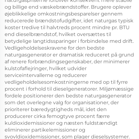
naturgaspriserne forbliver konsekvent mere stabile
og billige end væskebrændstoffer. Brugere oplever
øjeblikkelige omkostningsbesparelser gennem
reducerede brændstofudgifter, idet naturgas typisk
koster tredive til halvtreds procent mindre pr. BTU
end dieselbrændstof, hvilket oversættes til
betydelige langtidssparinger i forbindelse med drift.
Vedligeholdelseskravene for den bedste
naturgasgenerator er dramatisk reduceret på grund
af renere forbrændingsegenskaber, der minimerer
kulstofaflejringer, hvilket udvider
serviceintervallerne og reducerer
vedligeholdelsesomkostningerne med op til fyrre
procent i forhold til dieselgeneratorer. Miljømæssige
fordele positionerer den bedste naturgasgenerator
som det overlegne valg for organisationer, der
prioriterer bæredygtigheds mål, idet den
producerer cirka femogtyve procent færre
kuldioxidemissioner og næsten fuldstændigt
eliminerer partikelemissioner og
svovldioxidemissioner, som plager dieselsystemer.