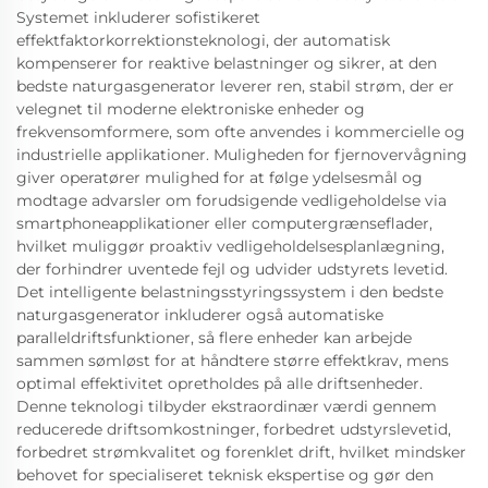
Systemet inkluderer sofistikeret
effektfaktorkorrektionsteknologi, der automatisk
kompenserer for reaktive belastninger og sikrer, at den
bedste naturgasgenerator leverer ren, stabil strøm, der er
velegnet til moderne elektroniske enheder og
frekvensomformere, som ofte anvendes i kommercielle og
industrielle applikationer. Muligheden for fjernovervågning
giver operatører mulighed for at følge ydelsesmål og
modtage advarsler om forudsigende vedligeholdelse via
smartphoneapplikationer eller computergrænseflader,
hvilket muliggør proaktiv vedligeholdelsesplanlægning,
der forhindrer uventede fejl og udvider udstyrets levetid.
Det intelligente belastningsstyringssystem i den bedste
naturgasgenerator inkluderer også automatiske
paralleldriftsfunktioner, så flere enheder kan arbejde
sammen sømløst for at håndtere større effektkrav, mens
optimal effektivitet opretholdes på alle driftsenheder.
Denne teknologi tilbyder ekstraordinær værdi gennem
reducerede driftsomkostninger, forbedret udstyrslevetid,
forbedret strømkvalitet og forenklet drift, hvilket mindsker
behovet for specialiseret teknisk ekspertise og gør den