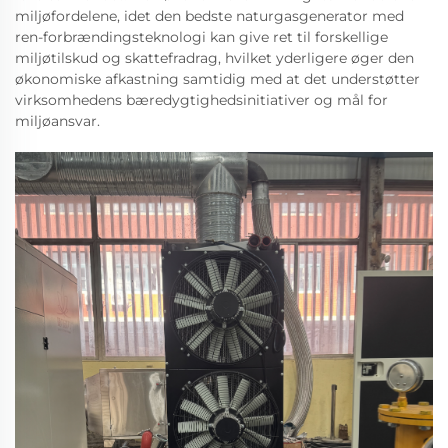
miljøfordelene, idet den bedste naturgasgenerator med
ren-forbrændingsteknologi kan give ret til forskellige
miljøtilskud og skattefradrag, hvilket yderligere øger den
økonomiske afkastning samtidig med at det understøtter
virksomhedens bæredygtighedsinitiativer og mål for
miljøansvar.