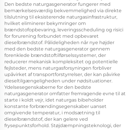
Den bedste naturgasgenerator fungerer med
bemærkelsesværdig bekvemmelighed via direkte
tilslutning til eksisterende naturgasinfrastruktur,
hvilket eliminerer bekymringer om
brændstofopbevaring, leveringsscheduling og risici
for forurening forbundet med opbevaret
dieselbrændstof. Pålideligheden når nye højder
med den bedste naturgasgenerator gennem
forenklede brændstoftilførselssystemer, der
reducerer mekanisk kompleksitet og potentielle
fejlsteder, mens naturgasforsyningen forbliver
upåvirket af transportforstyrrelser, der kan påvirke
dieseltilgængeligheden under nødsituationer.
Ydelsesegenskaberne for den bedste
naturgasgenerator omfatter fremragende evne til at
starte i koldt vejr, idet naturgas bibeholder
konstante forbrændingsegenskaber uanset
omgivende temperatur, i modsætning til
dieselbrændstof, der kan gelere ved
frysepunktsforhold. Støjdæmpningsteknologi, der