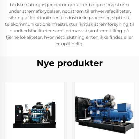
bedste naturgasgenerator omfatter boligreservestrøm
under strømafbrydelser, nødstrøm til erhvervsfaciliteter,
sikring af kontinuiteten i industrielle processer, støtte til
telekommunikationsinfrastruktur, kritisk strømforsyning til
sundhedsfaciliteter samt primær strømfremstilling på
fjerne lokaliteter, hvor nettilslutning enten ikke findes eller
er upålidelig.
Nye produkter