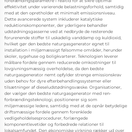
forbrændingsparametre i realtid for at sikre optimal
effektivitet under varierende belastningsforhold, samtidig
med at den opretholder et minimalt emissionsniveau.
Dette avancerede system inkluderer katalytiske
reduktionskomponenter, der yderligere behandler
udstødningsgasserne ved at nedbryde de resterende
forurenende stoffer til uskadelig vanddamp og kuldioxid,
hvilket gør den bedste naturgasgenerator egnet til
installation i miljømæssigt følsomme områder, herunder
skoler, sygehuse og boligkvarterer. Teknologien leverer
målbare fordele gennem reducerede omkostninger til
lovgivningsmæssig overholdelse, da den bedste
naturgasgenerator nemt opfylder strenge emissionskrav
uden behov for dyre efterbehandlingssystemer eller
tilsætninger af dieseludstødningsvæske. Organisationer,
der vælger den bedste naturgasgenerator med ren-
forbrændingsteknologi, positionerer sig som
miljømæssige ledere, samtidig med at de opnår betydelige
driftsmæssige fordele gennem forenklede
vedligeholdelsesprocedurer, forlængede
komponentlevetider og forbedrede relationer til
lokalsamfundet. Den økonomiske virkning rækker ud over