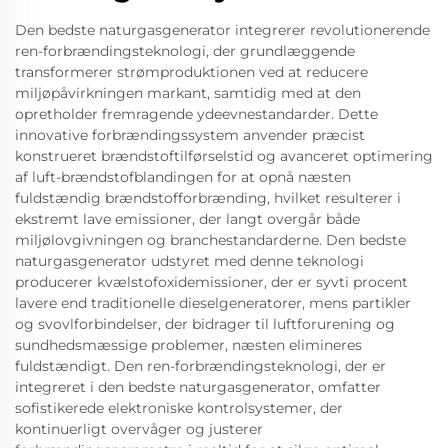
Den bedste naturgasgenerator integrerer revolutionerende
ren-forbrændingsteknologi, der grundlæggende
transformerer strømproduktionen ved at reducere
miljøpåvirkningen markant, samtidig med at den
opretholder fremragende ydeevnestandarder. Dette
innovative forbrændingssystem anvender præcist
konstrueret brændstoftilførselstid og avanceret optimering
af luft-brændstofblandingen for at opnå næsten
fuldstændig brændstofforbrænding, hvilket resulterer i
ekstremt lave emissioner, der langt overgår både
miljølovgivningen og branchestandarderne. Den bedste
naturgasgenerator udstyret med denne teknologi
producerer kvælstofoxidemissioner, der er syvti procent
lavere end traditionelle dieselgeneratorer, mens partikler
og svovlforbindelser, der bidrager til luftforurening og
sundhedsmæssige problemer, næsten elimineres
fuldstændigt. Den ren-forbrændingsteknologi, der er
integreret i den bedste naturgasgenerator, omfatter
sofistikerede elektroniske kontrolsystemer, der
kontinuerligt overvåger og justerer