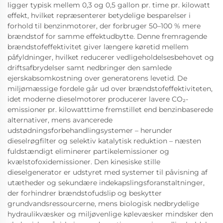
ligger typisk mellem 0,3 og 0,5 gallon pr. time pr. kilowatt
effekt, hvilket repræsenterer betydelige besparelser i
forhold til benzinmotorer, der forbruger 50–100 % mere
brændstof for samme effektudbytte. Denne fremragende
brændstofeffektivitet giver længere køretid mellem
påfyldninger, hvilket reducerer vedligeholdelsesbehovet og
driftsafbrydelser samt nedbringer den samlede
ejerskabsomkostning over generatorens levetid. De
miljømæssige fordele går ud over brændstofeffektiviteten,
idet moderne dieselmotorer producerer lavere CO₂-
emissioner pr. kilowatttime fremstillet end benzinbaserede
alternativer, mens avancerede
udstødningsforbehandlingsystemer – herunder
dieselrøgfilter og selektiv katalytisk reduktion – næsten
fuldstændigt eliminerer partikelemissioner og
kvælstofoxidemissioner. Den kinesiske stille
dieselgenerator er udstyret med systemer til påvisning af
utætheder og sekundære indekapslingsforanstaltninger,
der forhindrer brændstofudslip og beskytter
grundvandsressourcerne, mens biologisk nedbrydelige
hydraulikvæsker og miljøvenlige kølevæsker mindsker den