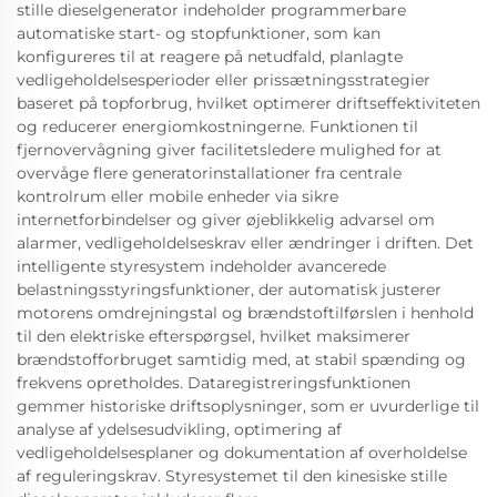
stille dieselgenerator indeholder programmerbare
automatiske start- og stopfunktioner, som kan
konfigureres til at reagere på netudfald, planlagte
vedligeholdelsesperioder eller prissætningsstrategier
baseret på topforbrug, hvilket optimerer driftseffektiviteten
og reducerer energiomkostningerne. Funktionen til
fjernovervågning giver facilitetsledere mulighed for at
overvåge flere generatorinstallationer fra centrale
kontrolrum eller mobile enheder via sikre
internetforbindelser og giver øjeblikkelig advarsel om
alarmer, vedligeholdelseskrav eller ændringer i driften. Det
intelligente styresystem indeholder avancerede
belastningsstyringsfunktioner, der automatisk justerer
motorens omdrejningstal og brændstoftilførslen i henhold
til den elektriske efterspørgsel, hvilket maksimerer
brændstofforbruget samtidig med, at stabil spænding og
frekvens opretholdes. Dataregistreringsfunktionen
gemmer historiske driftsoplysninger, som er uvurderlige til
analyse af ydelsesudvikling, optimering af
vedligeholdelsesplaner og dokumentation af overholdelse
af reguleringskrav. Styresystemet til den kinesiske stille