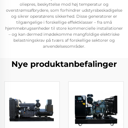
oliepres, beskyttelse mod høj temperatur og
overstrømsafbrydere, som forhindrer udstyrsbeskadigelse
og sikrer operatørens sikkerhed. Disse generatorer er
tilgængelige i forskellige effektklasser – fra små
hjemmebrugsenheder til store kommercielle installationer
– og kan dermed imødekomme mangfoldige elektriske
belastningskrav på tværs af forskellige sektorer og
anvendelsesområder.
Nye produktanbefalinger