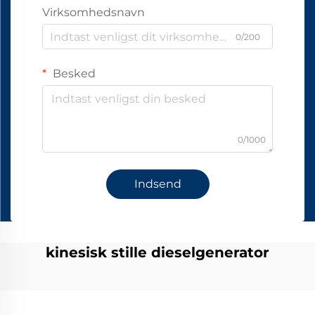
Virksomhedsnavn
0/200
Besked
0/1000
Indsend
kinesisk stille dieselgenerator