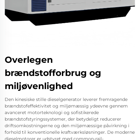
Overlegen
brændstofforbrug og
miljøvenlighed
Den kinesiske stille dieselgenerator leverer fremragende
brændstofeffektivitet og miljømæssig ydeevne gennem
avanceret motorteknologi og sofistikerede
brændstofstyringssystemer, der betydeligt reducerer
driftsomkostningerne og den miljømæssige påvirkning i
forhold til konventionelle kraftværksløsninger. De moderne
dieselmotorer er udstyret med common-rail-