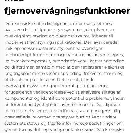
fjernovervågningsfunktioner
Den kinesiske stille dieselgenerator er udstyret med
avancerede intelligente styresystemer, der giver uset
overvågning, styring og diagnostiske muligheder til
moderne strømstyringsapplikationer. Den avancerede
mikroprocessorbaserede styreenhed overvåger
kontinuerligt kritiske motorparametre, herunder oliepres,
kølevæsketemperatur, brændstofniveau, batterispænding
og driftstimer, samtidig med at den registrerer elektriske
udgangsparametre såsom spænding, frekvens, strøm og
effektfaktor på alle faser. Dette omfattende
overvågningssystem gør det muligt at planlægge
forudsigende vedligeholdelse ved at analysere slitage af
komponenter og identificere potentielle problemer, inden
de fører til udstyrsfejl eller uventet nedetid. Det digitale
kontrolpanel viser realtidsdriftsdata via en brugervenlig
grænseflade, hvormed operatører hurtigt kan vurdere
systemets status og træffe informerede beslutninger om
generatorens drift og vedligeholdelseskrav. Den kinesiske