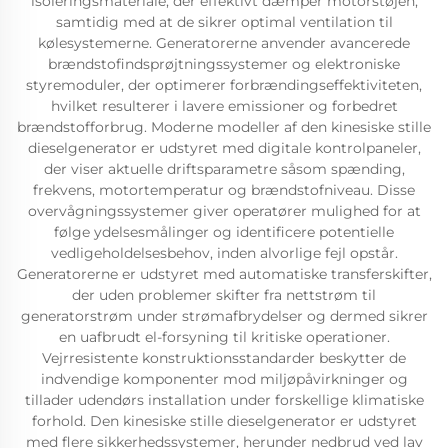
isoleringsmateriale, der effektivt dæmper motorstøjen,
samtidig med at de sikrer optimal ventilation til
kølesystemerne. Generatorerne anvender avancerede
brændstofindsprøjtningssystemer og elektroniske
styremoduler, der optimerer forbrændingseffektiviteten,
hvilket resulterer i lavere emissioner og forbedret
brændstofforbrug. Moderne modeller af den kinesiske stille
dieselgenerator er udstyret med digitale kontrolpaneler,
der viser aktuelle driftsparametre såsom spænding,
frekvens, motortemperatur og brændstofniveau. Disse
overvågningssystemer giver operatører mulighed for at
følge ydelsesmålinger og identificere potentielle
vedligeholdelsesbehov, inden alvorlige fejl opstår.
Generatorerne er udstyret med automatiske transferskifter,
der uden problemer skifter fra nettstrøm til
generatorstrøm under strømafbrydelser og dermed sikrer
en uafbrudt el-forsyning til kritiske operationer.
Vejrresistente konstruktionsstandarder beskytter de
indvendige komponenter mod miljøpåvirkninger og
tillader udendørs installation under forskellige klimatiske
forhold. Den kinesiske stille dieselgenerator er udstyret
med flere sikkerhedssystemer, herunder nedbrud ved lav