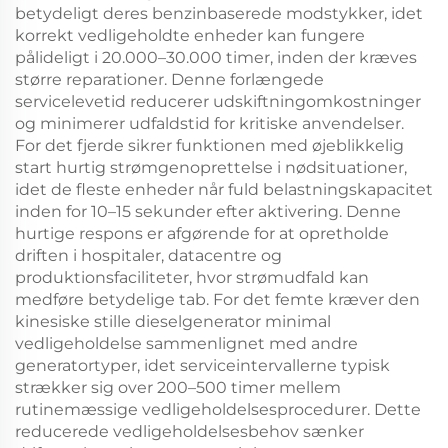
betydeligt deres benzinbaserede modstykker, idet
korrekt vedligeholdte enheder kan fungere
pålideligt i 20.000–30.000 timer, inden der kræves
større reparationer. Denne forlængede
servicelevetid reducerer udskiftningomkostninger
og minimerer udfaldstid for kritiske anvendelser.
For det fjerde sikrer funktionen med øjeblikkelig
start hurtig strømgenoprettelse i nødsituationer,
idet de fleste enheder når fuld belastningskapacitet
inden for 10–15 sekunder efter aktivering. Denne
hurtige respons er afgørende for at opretholde
driften i hospitaler, datacentre og
produktionsfaciliteter, hvor strømudfald kan
medføre betydelige tab. For det femte kræver den
kinesiske stille dieselgenerator minimal
vedligeholdelse sammenlignet med andre
generatortyper, idet serviceintervallerne typisk
strækker sig over 200–500 timer mellem
rutinemæssige vedligeholdelsesprocedurer. Dette
reducerede vedligeholdelsesbehov sænker