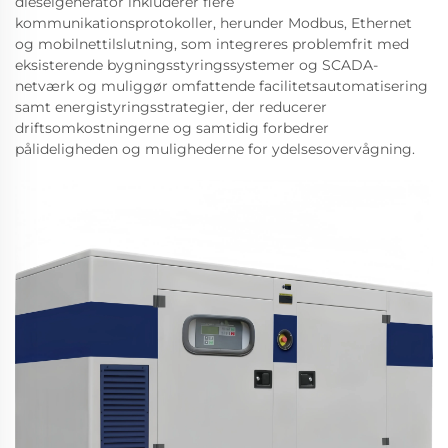
dieselgenerator inkluderer flere
kommunikationsprotokoller, herunder Modbus, Ethernet
og mobilnettilslutning, som integreres problemfrit med
eksisterende bygningsstyringssystemer og SCADA-
netværk og muliggør omfattende facilitetsautomatisering
samt energistyringsstrategier, der reducerer
driftsomkostningerne og samtidig forbedrer
pålideligheden og mulighederne for ydelsesovervågning.