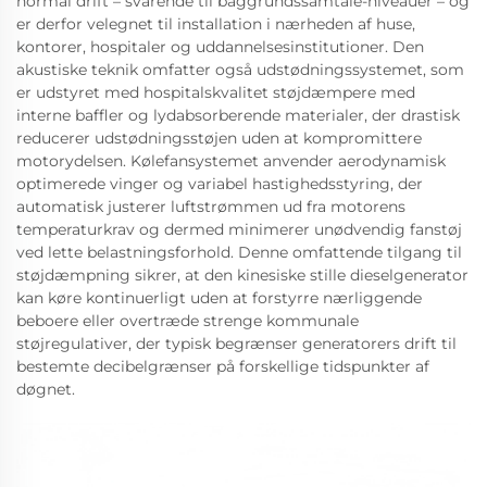
normal drift – svarende til baggrundssamtale-niveauer – og
er derfor velegnet til installation i nærheden af huse,
kontorer, hospitaler og uddannelsesinstitutioner. Den
akustiske teknik omfatter også udstødningssystemet, som
er udstyret med hospitalskvalitet støjdæmpere med
interne baffler og lydabsorberende materialer, der drastisk
reducerer udstødningsstøjen uden at kompromittere
motorydelsen. Kølefansystemet anvender aerodynamisk
optimerede vinger og variabel hastighedsstyring, der
automatisk justerer luftstrømmen ud fra motorens
temperaturkrav og dermed minimerer unødvendig fanstøj
ved lette belastningsforhold. Denne omfattende tilgang til
støjdæmpning sikrer, at den kinesiske stille dieselgenerator
kan køre kontinuerligt uden at forstyrre nærliggende
beboere eller overtræde strenge kommunale
støjregulativer, der typisk begrænser generatorers drift til
bestemte decibelgrænser på forskellige tidspunkter af
døgnet.