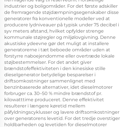
industrier og boligområder. For det første adskiller
de fremragende støjdæmpningsegenskaber disse
generatorer fra konventionelle modeller ved at
producere lydniveauer på typisk under 75 decibel i
syv meters afstand, hvilket opfylder strenge
kommunale støjregler og miljølovgivning. Denne
akustiske ydeevne gør det muligt at installere
generatorerne i tæt beboede områder uden at
forstyrre naboejendomme eller overtræde lokale
støjbestemmelser. For det andet giver
brændstofeffektiviteten i den kinesiske stille
dieselgenerator betydelige besparelser i
driftsomkostninger sammenlignet med
benzinbaserede alternativer, idet dieselmotorer
forbruger ca. 30–50 % mindre brændstof pr.
kilowatttime produceret. Denne effektivitet
resulterer i længere køretid mellem
påfyldningscyklusser og lavere driftsomkostninger
over generatorens levetid. For det tredje overstiger
holdbarheden og levetiden for dieselmotorer