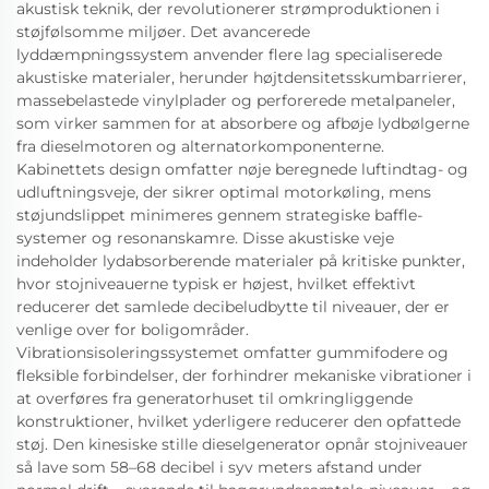
akustisk teknik, der revolutionerer strømproduktionen i
støjfølsomme miljøer. Det avancerede
lyddæmpningssystem anvender flere lag specialiserede
akustiske materialer, herunder højtdensitetsskumbarrierer,
massebelastede vinylplader og perforerede metalpaneler,
som virker sammen for at absorbere og afbøje lydbølgerne
fra dieselmotoren og alternatorkomponenterne.
Kabinettets design omfatter nøje beregnede luftindtag- og
udluftningsveje, der sikrer optimal motorkøling, mens
støjundslippet minimeres gennem strategiske baffle-
systemer og resonanskamre. Disse akustiske veje
indeholder lydabsorberende materialer på kritiske punkter,
hvor stojniveauerne typisk er højest, hvilket effektivt
reducerer det samlede decibeludbytte til niveauer, der er
venlige over for boligområder.
Vibrationsisoleringssystemet omfatter gummifodere og
fleksible forbindelser, der forhindrer mekaniske vibrationer i
at overføres fra generatorhuset til omkringliggende
konstruktioner, hvilket yderligere reducerer den opfattede
støj. Den kinesiske stille dieselgenerator opnår stojniveauer
så lave som 58–68 decibel i syv meters afstand under