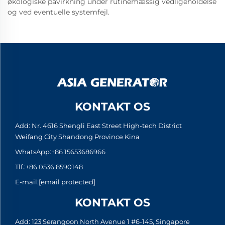
økologiske påvirkning under rutinemæssig vedligeholdelse
og ved eventuelle systemfejl.
KONTAKT OS
Add: Nr. 4616 Shengli East Street High-tech District
Weifang City Shandong Province Kina
WhatsApp:
+86 15653686966
Tlf.:
+86 0536 8590148
E-mail:
[email protected]
KONTAKT OS
Add: 123 Serangoon North Avenue 1 #6-145, Singapore