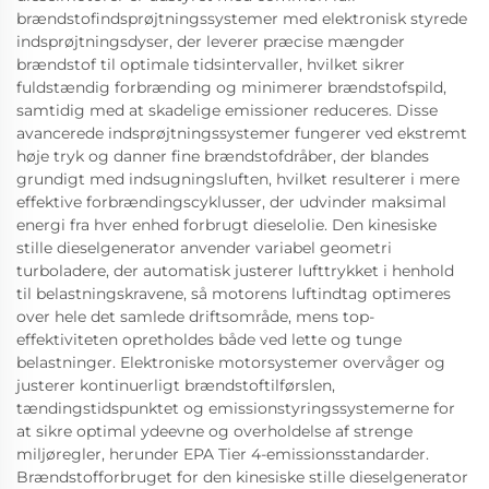
brændstofindsprøjtningssystemer med elektronisk styrede
indsprøjtningsdyser, der leverer præcise mængder
brændstof til optimale tidsintervaller, hvilket sikrer
fuldstændig forbrænding og minimerer brændstofspild,
samtidig med at skadelige emissioner reduceres. Disse
avancerede indsprøjtningssystemer fungerer ved ekstremt
høje tryk og danner fine brændstofdråber, der blandes
grundigt med indsugningsluften, hvilket resulterer i mere
effektive forbrændingscyklusser, der udvinder maksimal
energi fra hver enhed forbrugt dieselolie. Den kinesiske
stille dieselgenerator anvender variabel geometri
turboladere, der automatisk justerer lufttrykket i henhold
til belastningskravene, så motorens luftindtag optimeres
over hele det samlede driftsområde, mens top-
effektiviteten opretholdes både ved lette og tunge
belastninger. Elektroniske motorsystemer overvåger og
justerer kontinuerligt brændstoftilførslen,
tændingstidspunktet og emissionstyringssystemerne for
at sikre optimal ydeevne og overholdelse af strenge
miljøregler, herunder EPA Tier 4-emissionsstandarder.
Brændstofforbruget for den kinesiske stille dieselgenerator