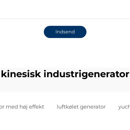
Indsend
kinesisk industrigenerator
or med høj effekt
luftkølet generator
yuch