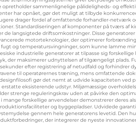
e opretholder sammenlignelige pålideligheds- og effekti
nter har opnået, gør det muligt at tilbyde konkurrenc
rugere drager fordel af omfattende forhandler-netværk o
tioner. Standardiseringen af komponenter på tværs af ki
rer de langsigtede driftsomkostninger. Disse generato
avancerede motorteknologier, der optimerer forbrænding
øv, fugt og temperatursvingninger, som kunne lamme mind
inesiske industrielle generatorer at tilpasse sig forskell
 der maksimerer udnyttelsen af tilgængeligt plads. Fu
sekunder efter registrering af netudfald og forhindrer d
ravene til operatørernes træning, mens omfattende dok
ignfilosofi gør det nemt at udvide kapaciteten ved para
statte eksisterende udstyr. Miljømæssige overholdels
ylder strenge reguleringskrav uden at påvirke den opti
r i mange forskellige anvendelser demonstrerer deres al
duktionsfaciliteter og byggepladser. Udvidede garantio
ystemydelse gennem hele generatorens levetid. Den hur
oduktforbedringer, der integrerer de nyeste innovatione