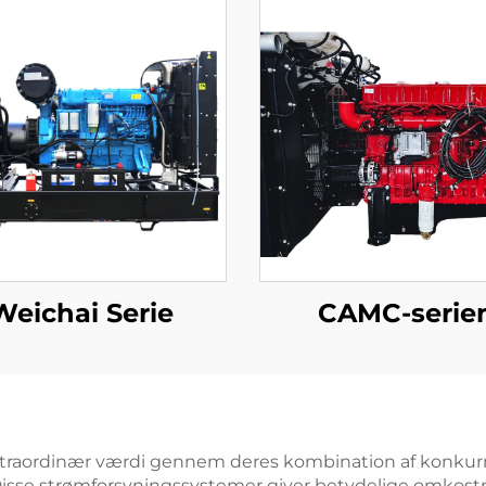
Weichai Serie
CAMC-serie
kstraordinær værdi gennem deres kombination af konkurre
 Disse strømforsyningssystemer giver betydelige omkostni