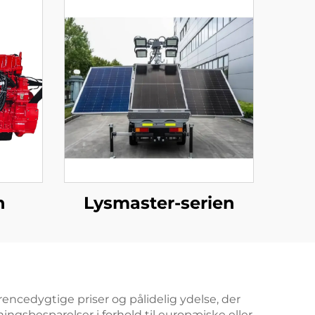
n
Lysmaster-serien
ncedygtige priser og pålidelig ydelse, der
ngsbesparelser i forhold til europæiske eller