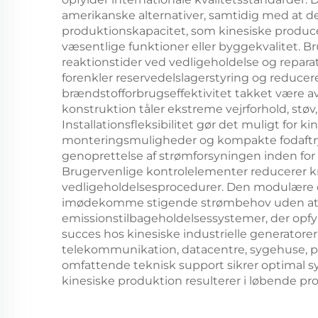
amerikanske alternativer, samtidig med at d
produktionskapacitet, som kinesiske produce
væsentlige funktioner eller byggekvalitet. B
reaktionstider ved vedligeholdelse og repara
forenkler reservedelslagerstyring og reduce
brændstofforbrugseffektivitet takket være 
konstruktion tåler ekstreme vejrforhold, st
Installationsfleksibilitet gør det muligt for k
monteringsmuligheder og kompakte fodaftryk,
genoprettelse af strømforsyningen inden for 
Brugervenlige kontrolelementer reducerer k
vedligeholdelsesprocedurer. Den modulære des
imødekomme stigende strømbehov uden at er
emissionstilbageholdelsessystemer, der opf
succes hos kinesiske industrielle generatore
telekommunikation, datacentre, sygehuse, pro
omfattende teknisk support sikrer optimal s
kinesiske produktion resulterer i løbende pr