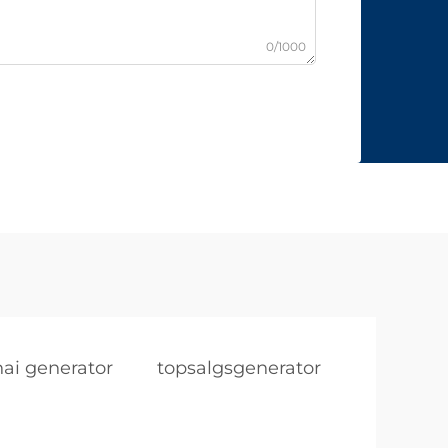
0/1000
ai generator
topsalgsgenerator