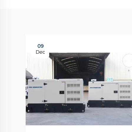
09
Dec