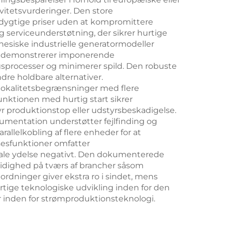
vitetsvurderinger. Den store
edygtige priser uden at kompromittere
g serviceunderstøtning, der sikrer hurtige
nesiske industrielle generatormodeller
rer demonstrerer imponerende
sprocesser og minimerer spild. Den robuste
re holdbare alternativer.
ige lokalitetsbegrænsninger med flere
nktionen med hurtig start sikrer
yr produktionstop eller udstyrsbeskadigelse.
umentation understøtter fejlfinding og
llelkobling af flere enheder for at
esfunktioner omfatter
male ydelse negativt. Den dokumenterede
sidighed på tværs af brancher såsom
rdninger giver ekstra ro i sindet, mens
tige teknologiske udvikling inden for den
r inden for strømproduktionsteknologi.