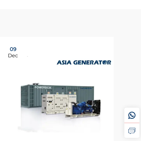
09
Dec