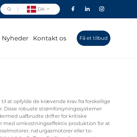
DA
Nyheder
Kontakt os
Få et tilbud
il at opfylde de krævende krav fra forskellige
er. Disse robuste strømforsyningssystemer
 dermed uafbrudte drifter for kritiske
er med omkostningseffektiv produktion for at
eselmotorer, naturgasmotorer eller to-