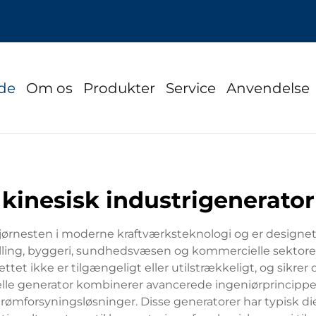
ide
Om os
Produkter
Service
Anvendelse
kinesisk industrigenerator
jørnesten i moderne kraftværksteknologi og er designet t
tilling, byggeri, sundhedsvæsen og kommercielle sektor
lnettet ikke er tilgængeligt eller utilstrækkeligt, og sikrer
ielle generator kombinerer avancerede ingeniørprincipp
trømforsyningsløsninger. Disse generatorer har typisk di