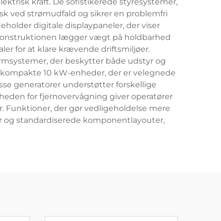
ktrisk kraft. De sofistikerede styresystemer,
isk ved strømudfald og sikrer en problemfri
eholder digitale displaypaneler, der viser
. Konstruktionen lægger vægt på holdbarhed
 for at klare krævende driftsmiljøer.
rmsystemer, der beskytter både udstyr og
 fra kompakte 10 kW-enheder, der er velegnede
isse generatorer understøtter forskellige
heden for fjernovervågning giver operatører
er. Funktioner, der gør vedligeholdelse mere
er og standardiserede komponentlayouter,