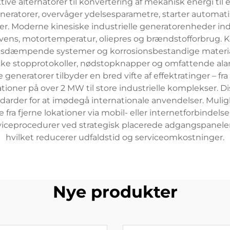
 alternatorer til konvertering af mekanisk energi til ele
 generatorer, overvåger ydelsesparametre, starter automat
ger. Moderne kinesiske industrielle generatorenheder ind
ekvens, motortemperatur, oliepres og brændstofforbrug
sdæmpende systemer og korrosionsbestandige materialer
ke stopprotokoller, nødstopknapper og omfattende ala
le generatorer tilbyder en bred vifte af effektratinger –
lationer på over 2 MW til store industrielle komplekser. D
rder for at imødegå internationale anvendelser. Mulig
 fra fjerne lokationer via mobil- eller internetforbindels
rviceprocedurer ved strategisk placerede adgangspanel
hvilket reducerer udfaldstid og serviceomkostninger.
Nye produkter