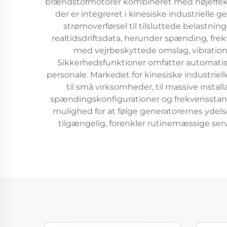
brændstofmotorer kombineret med højeffektive
der er integreret i kinesiske industrielle
strømoverførsel til tilsluttede belastnin
realtidsdriftsdata, herunder spænding, fr
med vejrbeskyttede omslag, vibration
Sikkerhedsfunktioner omfatter automatis
personale. Markedet for kinesiske industriel
til små virksomheder, til massive instal
spændingskonfigurationer og frekvensstanda
mulighed for at følge generatorernes ydelse
tilgængelig, forenkler rutinemæssige se