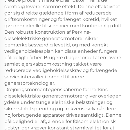
tredive procent mindre brændstof, mens de
samtidig leverer samme effekt. Denne effektivitet
gør sig direkte gældende i form af reducerede
driftsomkostninger og forlænget køretid, hvilket
gør dem ideelle til scenarier med kontinuerlig drift.
Den robuste konstruktion af Perkins-
dieselelektriske generatormotorer sikrer
bemærkelsesværdig levetid, og med korrekt
vedligeholdelsesplan kan disse enheder fungere
pålideligt i årtier. Brugere drager fordel af en lavere
samlet ejerskabsomkostning takket være
reducerede vedligeholdelseskrav og forlængede
serviceintervaller i forhold til andre
generatorteknologier.
Drejningsmomentegenskaberne for Perkins-
dieselelektriske generatormotorer giver overlegen
ydelse under tunge elektriske belastninger og
sikrer stabil spænding og frekvens, selv når flere
højforbrugende apparater drives samtidigt. Denne
pålidelighed er afgørende for følsom elektronisk
udstyr, der kræver konstant strømkvalitet for at