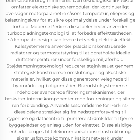
brændstofforbrug minimeres. Den teknologiske arkitektur
omfatter elektroniske styremoduler, der kontinuerligt
overvåger motorparametre såsom temperatur, oliepres og
belastningskrav for at sikre optimal ydelse under forskellige
forhold. Moderne Perkins-dieseldelenheder anvender
turboopladningsteknologi til at forbedre effekttætheden,
så kompakte design kan levere betydelig elektrisk effekt.
Kølesystemerne anvender præcisionskonstruerede
radiatorer og termostatstyring til at opretholde ideelle
driftstemperaturer under forskellige miljøforhold.
Støjdæmpningsteknologi reducerer støjniveauet gennem
strategisk konstruerede omslutninger og akustiske
materialer, hvilket gør disse generatorer velegnede til
byområder og boligområder. Brændstofsystemerne
indeholder avancerede filtreringsmekanismer, der
beskytter interne komponenter mod forureninger og sikrer
ren forbrænding. Anvendelsesområderne for Perkins-
dieseldelene strækker sig fra nødstrømforsyning til
sygehuse og datacentre til primære strømkilder til fjerne
byggepladser og anlæg uden for elnettet. Disse alsidige
enheder bruges til telekommunikationsinfrastruktur og
sikrer uafbrudte kommunikationsnetværk under