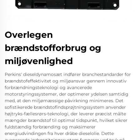
Overlegen
brændstofforbrug og
miljøvenlighed
Perkins' dieseldynamosæt indfører branchestandarder for
brændstofeffektivitet og miljøansvar gennem innovativ
forbrændningsteknologi og avancerede
motorstyringssystemer, der optimerer ydelsen samtidig
med, at den miljømæssige påvirkning minimeres. Det
sofistikerede brændstofindsprøjtningssystem anvender
højtryks-fællesrørs-teknologi, der leverer præcist målte
mængder brændstof til optimal tidspunkt, hvilket sikrer
fuldstændig forbrænding og maksimerer
energiudvindingen fra hver dråbe dieselolie. Dette