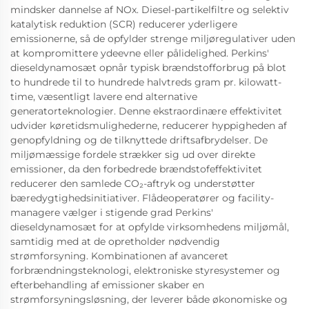
mindsker dannelse af NOx. Diesel-partikelfiltre og selektiv
katalytisk reduktion (SCR) reducerer yderligere
emissionerne, så de opfylder strenge miljøregulativer uden
at kompromittere ydeevne eller pålidelighed. Perkins'
dieseldynamosæt opnår typisk brændstofforbrug på blot
to hundrede til to hundrede halvtreds gram pr. kilowatt-
time, væsentligt lavere end alternative
generatorteknologier. Denne ekstraordinære effektivitet
udvider køretidsmulighederne, reducerer hyppigheden af
genopfyldning og de tilknyttede driftsafbrydelser. De
miljømæssige fordele strækker sig ud over direkte
emissioner, da den forbedrede brændstofeffektivitet
reducerer den samlede CO₂-aftryk og understøtter
bæredygtighedsinitiativer. Flådeoperatører og facility-
managere vælger i stigende grad Perkins'
dieseldynamosæt for at opfylde virksomhedens miljømål,
samtidig med at de opretholder nødvendig
strømforsyning. Kombinationen af avanceret
forbrændningsteknologi, elektroniske styresystemer og
efterbehandling af emissioner skaber en
strømforsyningsløsning, der leverer både økonomiske og