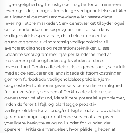
tilgængelighed og fremskynder fragter for at minimere
leveringstider; mange almindelige vedligeholdelsesartikler
er tilgængelige med samme-dags eller næste-dags
levering i store markeder. Servicenetværket tilbyder også
omfattende uddannelsesprogrammer for kundens
vedligeholdelsespersonale, der dækker emner fra
grundlæggende rutinemæssig vedligeholdelse til
avanceret diagnose og reparationsteknikker. Disse
uddannelsesprogrammer hjælper kunderne med at
maksimere pålideligheden og levetiden af deres
investering i Perkins-dieselelektriske generatorer, samtidig
med at de reducerer de langsigtede driftsomkostninger
gennem forbedrede vedligeholdelsespraksis. Fjern-
diagnostiske funktioner giver serviceteknikere mulighed
for at overvåge ydeevnen af Perkins-dieselelektriske
generatorer på afstand, identificere potentielle problemer,
inden de fører til fejl, og planlægge proaktiv
vedligeholdelse for at undgå utilsigtet udfald. Udvidede
garantiordninger og omfattende serviceaftaler giver
yderligere beskyttelse og ro i sindet for kunder, der
opererer i kritiske anvendelser, hvor pålideligheden af