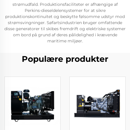
strømudfald. Produktionsfaciliteter er afhængige af
Perkins-dieseldelensystemer for at sikre
produktionskontinuitet og beskytte følsomme udstyr mod
strømsvingninger. Søfartsindustrien bruger omfattende
disse generatorer til skibes fremdrift og elektriske systemer
om bord på grund af deres pålidelighed i krævende
maritime miljøer.
Populære produkter