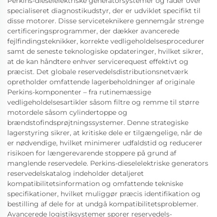
Perkins-dieselelektriske generatorsystemer og råder over
specialiseret diagnostikudstyr, der er udviklet specifikt til
disse motorer. Disse serviceteknikere gennemgår strenge
certificeringsprogrammer, der dækker avancerede
fejlfindingsteknikker, korrekte vedligeholdelsesprocedurer
samt de seneste teknologiske opdateringer, hvilket sikrer,
at de kan håndtere enhver servicerequest effektivt og
præcist. Det globale reservedelsdistributionsnetværk
opretholder omfattende lagerbeholdninger af originale
Perkins-komponenter – fra rutinemæssige
vedligeholdelsesartikler såsom filtre og remme til større
motordele såsom cylindertoppe og
brændstofindsprøjtningssystemer. Denne strategiske
lagerstyring sikrer, at kritiske dele er tilgængelige, når de
er nødvendige, hvilket minimerer udfaldstid og reducerer
risikoen for længerevarende stoppere på grund af
manglende reservedele. Perkins-dieselelektriske generators
reservedelskatalog indeholder detaljeret
kompatibilitetsinformation og omfattende tekniske
specifikationer, hvilket muliggør præcis identifikation og
bestilling af dele for at undgå kompatibilitetsproblemer.
Avancerede logistiksystemer sporer reservedels-