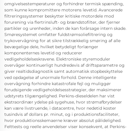
omgivelsestemperaturer og forhindrer termisk spænding,
som kunne kompromittere motorens levetid. Avancerede
filtreringssystemer beskytter kritiske motordele mod
forurening via flertrinsluft- og brændstofilter, der fjerner
partikler og urenheder, inden de kan forårsage intern skade.
Smøresystemet omfatter fuldstrømsoliefiltrering og
trykovervågning for at sikre tilstrækkelig smøring af alle
bevægelige dele, hvilket betydeligt forlænger
komponenternes levetid og reducerer
vedligeholdelseskravene. Elektroniske styremoduler
overvåger kontinuerligt hundredevis af driftsparametre og
giver realtidsdiagnostik samt automatisk stopbeskyttelse
ved opdagelse af unormale forhold. Denne intelligente
overvågning forhindre katastrofale fejl og muliggør
forudsigende vedligeholdelsesstrategier, der maksimerer
udstyrets tilgængelighed. Perkins-dieseldelen har vist
ekstraordinær ydelse på sygehuse, hvor strømafbrydelser
kan være livstruende, i datacentre, hvor nedetid koster
tusindvis af dollars pr. minut, og i produktionsfaciliteter,
hvor produktionsskemaerne kræver absolut pålidelighed.
Felttests og reelle anvendelser viser konsekvent, at Perkins-