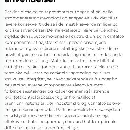
Perkins-dieseldelen repræsenterer toppen af pålidelig
strømgenereringsteknologi og er specielt udviklet til at
levere konsekvent ydelse i de mest krævende miljøer og
kritiske anvendelser. Denne ekstraordinære pålidelighed
skyldes den robuste mekaniske konstruktion, som omfatter
komponenter af højstærkt stål, præcisionsdrejede
tolerancer og avancerede metallurgiske teknikker, der er
udviklet gennem årtier med erfaring inden for industrielle
motorers fremstilling. Motorkarrosset er fremstillet af
støbejern, hvilket gør det i stand til at modstå ekstreme
termiske cyklusser og mekanisk spænding og sikrer
strukturel integritet, selv ved vedvarende drift under høj
belastning. Interne komponenter såsom krumtov,
forbindelsesstænger og kolber gennemgår strenge
kvalitetskontrolprocesser og er fremstillet af
premiummaterialer, der modstår slid og udmattelse over
længere serviceperioder. Perkins-dieseldelens kølesystem
er udstyret med overdimensionerede radiatorer og
effektive cirkulationspumper, der opretholder optimale
driftstemperaturer under forskellige