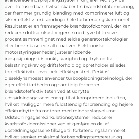
avancerede indsprøjtningssystem fungerer ved tryk på
over to tusind bar, hvilket skaber fin brændstofatomisering,
der fremmer grundig blanding med komprimeret luft og
sikrer effektiv forbrænding i hele forbrændingskammeret.
Resultatet er en fremragende brændstoføkonomi, der kan
reducere driftsomkostningerne med tyve til tredive
procent sammenlignet med ældre generatorteknologier
eller benzinbaserede alternativer. Elektroniske
motorstyringsenheder justerer løbende
indsprøjtningstidspunkt, -varighed og -tryk ud fra
belastningskrav og driftsforhold og opretholder således
top-effektivitet over hele effektspektret. Perkins'
dieseldynamosæt anvender turboopladningsteknologi, der
øger effekttætheden og samtidig forbedrer
brændstofeffektiviteten ved at udnytte
udstødningsgassens energi til at komprimere indluften,
hvilket muliggør mere fuldstændig forbrænding og højere
effektudbytte fra motorer med mindre slagvolume.
Udstødningsgasrecirkulationssystemer reducerer
kvælstofoxidemissioner ved at genføre en del af
udstødningsgassene tilbage til forbrændingskammeret,
hvilket sænker maksimal forbrændingstemperatur og