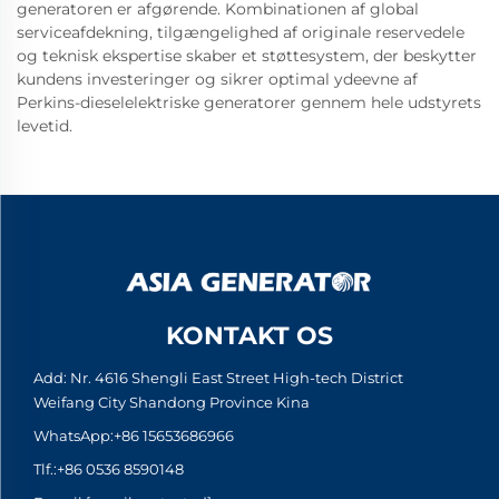
generatoren er afgørende. Kombinationen af global
serviceafdekning, tilgængelighed af originale reservedele
og teknisk ekspertise skaber et støttesystem, der beskytter
kundens investeringer og sikrer optimal ydeevne af
Perkins-dieselelektriske generatorer gennem hele udstyrets
levetid.
KONTAKT OS
Add: Nr. 4616 Shengli East Street High-tech District
Weifang City Shandong Province Kina
WhatsApp:
+86 15653686966
Tlf.:
+86 0536 8590148