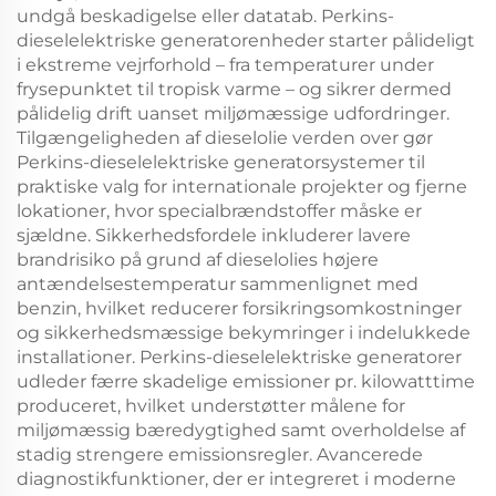
undgå beskadigelse eller datatab. Perkins-
dieselelektriske generatorenheder starter pålideligt
i ekstreme vejrforhold – fra temperaturer under
frysepunktet til tropisk varme – og sikrer dermed
pålidelig drift uanset miljømæssige udfordringer.
Tilgængeligheden af dieselolie verden over gør
Perkins-dieselelektriske generatorsystemer til
praktiske valg for internationale projekter og fjerne
lokationer, hvor specialbrændstoffer måske er
sjældne. Sikkerhedsfordele inkluderer lavere
brandrisiko på grund af dieselolies højere
antændelsestemperatur sammenlignet med
benzin, hvilket reducerer forsikringsomkostninger
og sikkerhedsmæssige bekymringer i indelukkede
installationer. Perkins-dieselelektriske generatorer
udleder færre skadelige emissioner pr. kilowatttime
produceret, hvilket understøtter målene for
miljømæssig bæredygtighed samt overholdelse af
stadig strengere emissionsregler. Avancerede
diagnostikfunktioner, der er integreret i moderne