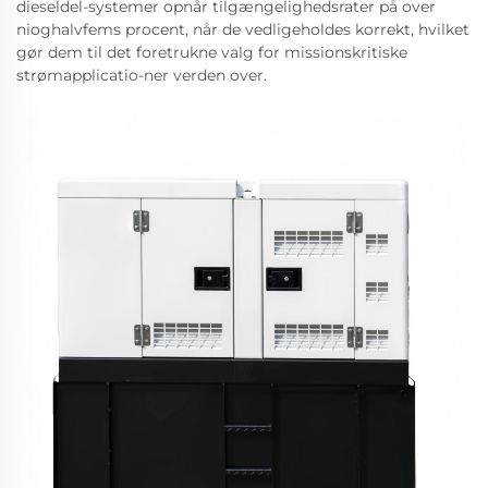
dieseldel-systemer opnår tilgængelighedsrater på over
nioghalvfems procent, når de vedligeholdes korrekt, hvilket
gør dem til det foretrukne valg for missionskritiske
strømapplicatio-ner verden over.