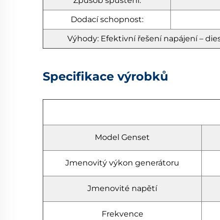
Způsob spuštění:
Dodací schopnost:
Výhody: Efektivní řešení napájení – di
Specifikace výrobků
Model Genset
Jmenovitý výkon generátoru
Jmenovité napětí
Frekvence