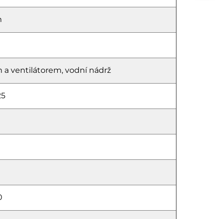
m
 a ventilátorem, vodní nádrž
25
0