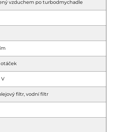
hlazený vzduchem po turbodmychadle
ním
 otáček
 V
ejový filtr, vodní filtr