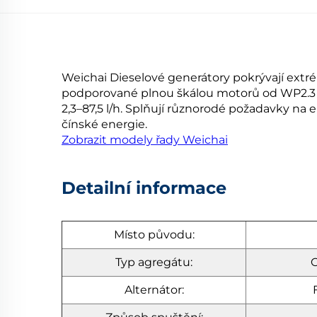
Weichai Dieselové generátory pokrývají extré
podporované plnou škálou motorů od WP2.3 d
2,3–87,5 l/h. Splňují různorodé požadavky na 
čínské energie.
Zobrazit modely řady Weichai
Detailní informace
Místo původu:
Typ agregátu:
O
Alternátor: