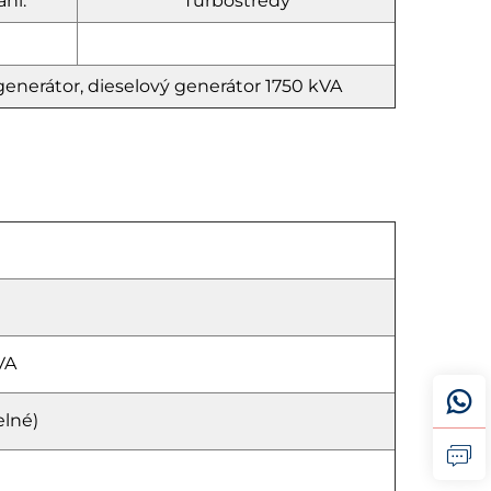
ní:
Turbostředý
generátor, dieselový generátor 1750 kVA
VA
elné)