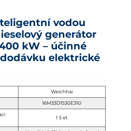
teligentní vodou
ieselový generátor
1400 kW – účinné
 dodávku elektrické
Weichhai
16M33D1530E310
ací
1
S
et