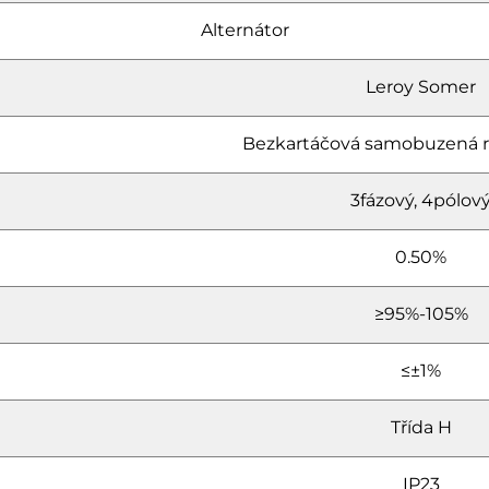
Alternátor
Leroy Somer
Bezkartáčová samobuzená 
3fázový, 4pólov
0.50%
≥95%-105%
≤±1%
Třída H
IP23