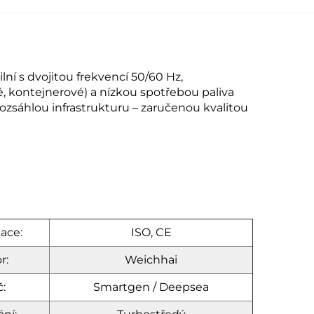
í s dvojitou frekvencí 50/60 Hz,
 kontejnerové) a nízkou spotřebou paliva
rozsáhlou infrastrukturu – zaručenou kvalitou
kace:
ISO, CE
r:
Weichhai
č:
Smartgen / Deepsea