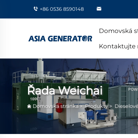
+86 0536 8590148
Domovská s
Kontaktujte
Řada Weichai
Domovská stránka
>
Produkty
>
Dieselov