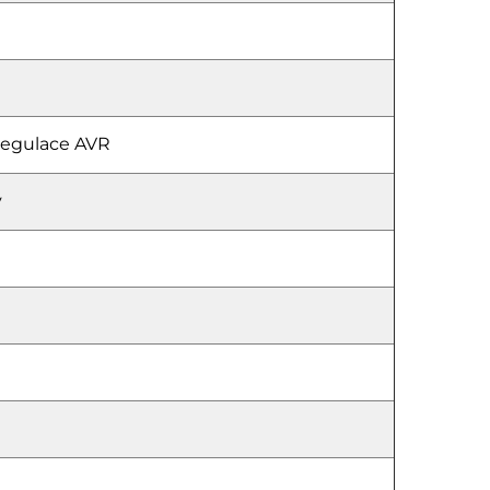
regulace AVR
ý