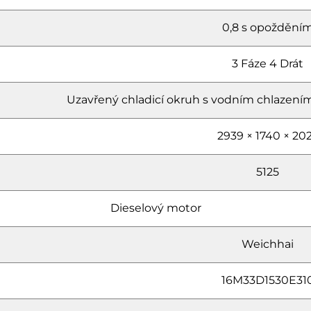
0,8 s opoždění
3 Fáze 4 Drát
Uzavřený chladicí okruh s vodním chlazením
2939 × 1740 × 20
5125
Dieselový motor
Weichhai
16M33D1530E31