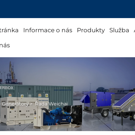
tránka
Informace o nás
Produkty
Služba
 nás
é Generátory
>
Řada Weichai