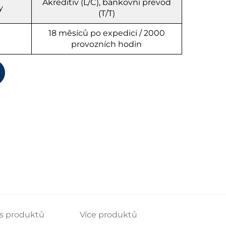
Akreditiv (L/C), bankovní převod
y
(T/T)
18 měsíců po expedici / 2000
provozních hodin
s produktů
Více produktů