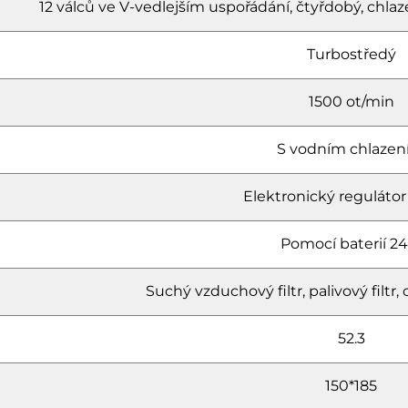
12 válců ve V-vedlejším uspořádání, čtyřdobý, c
Turbostředý
1500 ot/min
S vodním chlaze
Elektronický regulátor
Pomocí baterií 24
Suchý vzduchový filtr, palivový filtr, ol
52.3
150*185