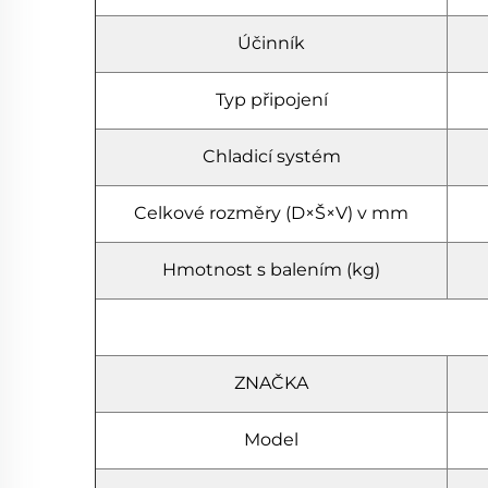
Účinník
Typ připojení
Chladicí systém
Celkové rozměry (D×Š×V) v mm
Hmotnost s balením (kg)
ZNAČKA
Model