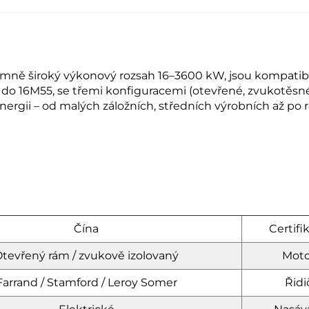
mně široký výkonový rozsah 16–3600 kW, jsou kompatibiln
o 16M55, se třemi konfiguracemi (otevřené, zvukotěsné,
energii – od malých záložních, středních výrobních až po 
Čína
Certifi
tevřený rám / zvukově izolovaný
Moto
Farrand / Stamford / Leroy Somer
Řidi