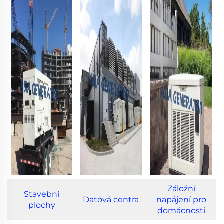
Záložní
Stavební
Datová centra
napájení pro
plochy
domácnosti