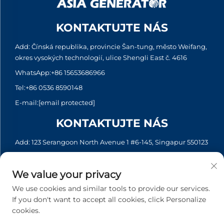
KONTAKTUJTE NÁS
Add: Čínská republika, provincie Šan-tung, město Weifang,
okres vysokých technologií, ulice Shengli East č. 4616
WhatsApp:
+86 15653686966
Tel:
+86 0536 8590148
E-mail:
[email protected]
KONTAKTUJTE NÁS
Add: 123 Serangoon North Avenue 1 #6-145, Singapur 550123
WhatsApp:
+65 6935 2033
Tel:
+65 6935 2033
We value your privacy
E-mail:
[email protected]
We use cookies and similar tools to provide our services.
If you don't want to accept all cookies, click Personalize
cookies.
Copyright © 2026 Asia Generator Co., Ltd. Všechna práva