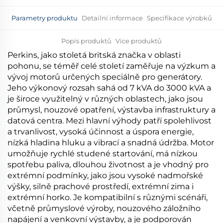
Parametry produktu
Detailní informace
Specifikace výrobků
Popis produktů
Více produktů
Perkins, jako stoletá britská značka v oblasti
pohonu, se téměř celé století zaměřuje na výzkum a
vývoj motorů určených speciálně pro generátory.
Jeho výkonový rozsah sahá od 7 kVA do 3000 kVA a
je široce využitelný v různých oblastech, jako jsou
průmysl, nouzové opatření, výstavba infrastruktury a
datová centra. Mezi hlavní výhody patří spolehlivost
a trvanlivost, vysoká účinnost a úspora energie,
nízká hladina hluku a vibrací a snadná údržba. Motor
umožňuje rychlé studené startování, má nízkou
spotřebu paliva, dlouhou životnost a je vhodný pro
extrémní podmínky, jako jsou vysoké nadmořské
výšky, silně prachové prostředí, extrémní zima i
extrémní horko. Je kompatibilní s různými scénáři,
včetně průmyslové výroby, nouzového záložního
napájení a venkovní výstavby, a je podporován