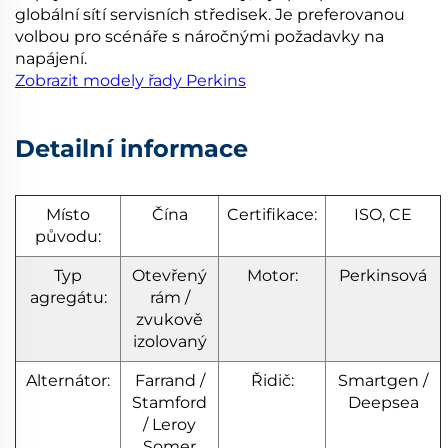
globální sítí servisních středisek. Je preferovanou
volbou pro scénáře s náročnými požadavky na
napájení.
Zobrazit modely řady Perkins
Detailní informace
Místo
Čína
Certifikace:
ISO, CE
původu:
Typ
Otevřený
Motor:
Perkinsová
agregátu:
rám /
zvukově
izolovaný
Alternátor:
Farrand /
Řidič:
Smartgen /
Stamford
Deepsea
/ Leroy
Somer