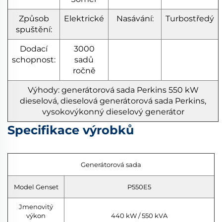
Způsob
Elektrické
Nasávání:
Turbostředý
spuštění:
Dodací
3000
schopnost:
sadů
ročně
Výhody: generátorová sada Perkins 550 kW
dieselová, dieselová generátorová sada Perkins,
vysokovýkonný dieselový generátor
Specifikace výrobků
Generátorová sada
Model Genset
P550E5
Jmenovitý
výkon
440 kW / 550 kVA