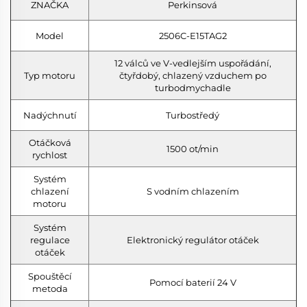
ZNAČKA
Perkinsová
Model
2506C-E15TAG2
12 válců ve V-vedlejším uspořádání,
Typ motoru
čtyřdobý, chlazený vzduchem po
turbodmychadle
Nadýchnutí
Turbostředý
Otáčková
1500 ot/min
rychlost
Systém
chlazení
S vodním chlazením
motoru
Systém
regulace
Elektronický regulátor otáček
otáček
Spouštěcí
Pomocí baterií 24 V
metoda