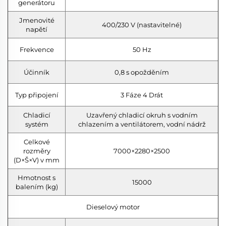
generátoru
Jmenovité
400/230 V (nastavitelné)
napětí
Frekvence
50 Hz
Účinník
0,8 s opožděním
Typ připojení
3 Fáze 4 Drát
Chladicí
Uzavřený chladicí okruh s vodním
systém
chlazením a ventilátorem, vodní nádrž
Celkové
rozměry
7000×2280×2500
(D×Š×V) v mm
Hmotnost s
15000
balením (kg)
Dieselový motor