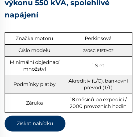
výkonu 550 kVA, spolehlivé
napájení
Značka motoru
Perkinsová
Číslo modelu
2506C-E15TAG2
Minimální objednací
1
S
et
množství
Akreditiv (L/C), bankovní
Podmínky platby
převod (T/T)
18 měsíců po expedici /
Záruka
2000 provozních hodin
Získat nabídku