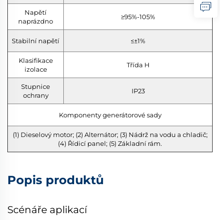
Napětí
≥95%-105%
naprázdno
Stabilní napětí
≤±1%
Klasifikace
Třída H
izolace
Stupnice
IP23
ochrany
Komponenty generátorové sady
(1) Dieselový motor; (2) Alternátor; (3) Nádrž na vodu a chladič;
(4) Řídicí panel; (5) Základní rám.
Popis produktů
Scénáře aplikací