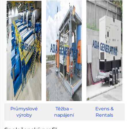
Průmyslové
Těžba –
Evens &
výroby
napájení
Rentals