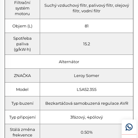
Filtrační
Suchý vzduchový filtr, palivový filtr, olejový
systém
filtr, vodní filtr
motoru
Objem (L)
81
Spotřeba
paliva
15.2
(g/kW·h)
Alternátor
ZNAČKA
Leroy Somer
Model
LSA52.3S5
Typ buzení
Bezkartáčová samobuzená regulace AVR
Typ připojení
3fázový, 4pólový
Stálá změna
0.50%
frekvence