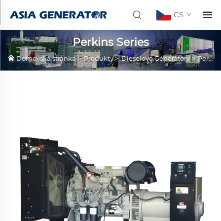
CS
Perkins Series
Domovská stránka
>
Produkty
>
Dieselové Generátory
>
Perkins Series