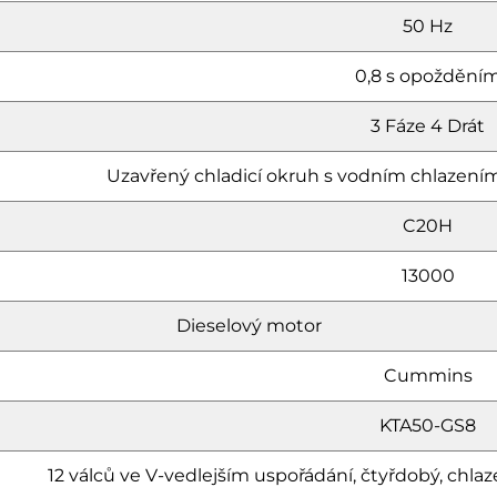
50 Hz
0,8 s opoždění
3 Fáze 4 Drát
Uzavřený chladicí okruh s vodním chlazením
C20H
13000
Dieselový motor
Cummins
KTA50-GS8
12 válců ve V-vedlejším uspořádání, čtyřdobý, c