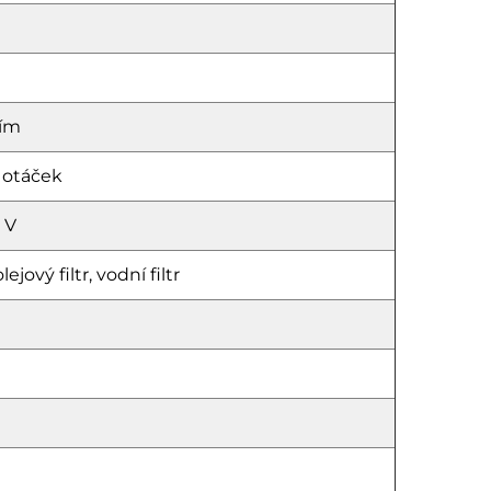
ním
 otáček
 V
ejový filtr, vodní filtr