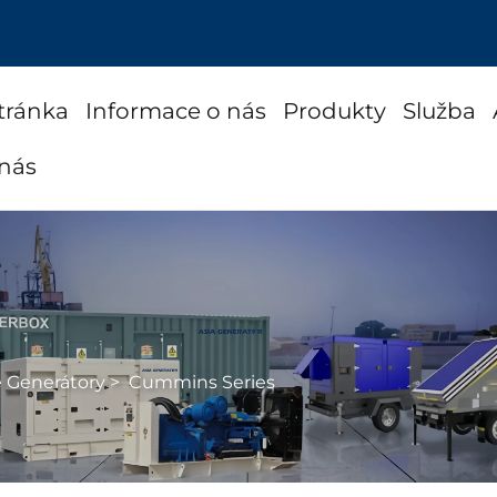
tránka
Informace o nás
Produkty
Služba
 nás
é Generátory
>
Cummins Series