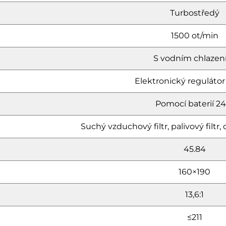
Turbostředý
1500 ot/min
S vodním chlaze
Elektronický regulátor
Pomocí baterií 24
Suchý vzduchový filtr, palivový filtr, ol
45.84
160×190
13,6:1
≤211