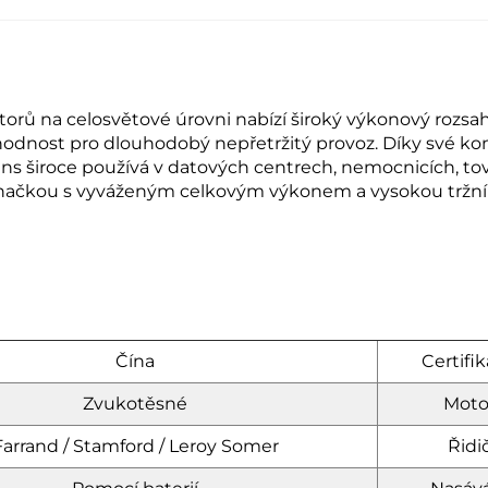
rů na celosvětové úrovni nabízí široký výkonový rozsah
hodnost pro dlouhodobý nepřetržitý provoz. Díky své komp
s široce používá v datových centrech, nemocnicích, tová
značkou s vyváženým celkovým výkonem a vysokou tržní 
Čína
Certifik
Zvukotěsné
Moto
Farrand / Stamford / Leroy Somer
Řidič