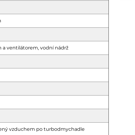
m
 a ventilátorem, vodní nádrž
hlazený vzduchem po turbodmychadle