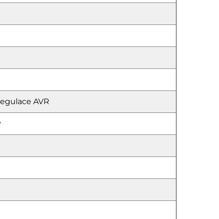
regulace AVR
ý