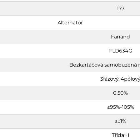
177
Alternátor
Farrand
FLD634G
Bezkartáčová samobuzená 
3fázový, 4pólov
0.50%
≥95%-105%
≤±1%
Třída H