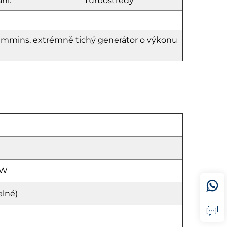
ní:
Turbostředý
Cummins, extrémně tichý generátor o výkonu
kW
elné)