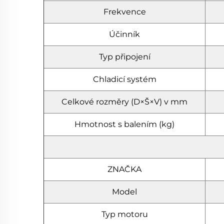
Frekvence
Účinník
Typ připojení
Chladicí systém
Celkové rozměry (D×Š×V) v mm
Hmotnost s balením (kg)
ZNAČKA
Model
Typ motoru