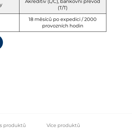
Akreditiv (L/C), bankovní převod
y
(T/T)
18 měsíců po expedici / 2000
provozních hodin
s produktů
Více produktů