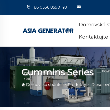
+86 0536 8590148
Domovská s
Kontaktujte
Cummins Series
Domovská stránka
>
Produkty
>
Dieselov