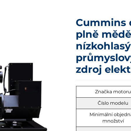
Cummins d
plně mědě
nízkohlasý
průmyslov
zdroj elek
Značka motor
Číslo modelu
Minimální objedn
množství