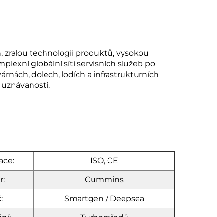
, zralou technologii produktů, vysokou
lexní globální síti servisních služeb po
rnách, dolech, lodích a infrastrukturních
uznávaností.
ace:
ISO, CE
r:
Cummins
:
Smartgen / Deepsea