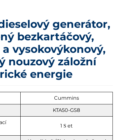
ieselový generátor,
ný bezkartáčový,
 a vysokovýkonový,
ý nouzový záložní
trické energie
u
Cummins
KTA50-GS8
ací
1
et
S