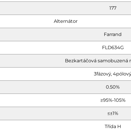
177
Alternátor
Farrand
FLD634G
Bezkartáčová samobuzená 
3fázový, 4pólov
0.50%
≥95%-105%
≤±1%
Třída H