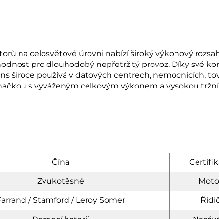
rů na celosvětové úrovni nabízí široký výkonový rozsah
hodnost pro dlouhodobý nepřetržitý provoz. Díky své komp
s široce používá v datových centrech, nemocnicích, tová
značkou s vyváženým celkovým výkonem a vysokou tržní 
Čína
Certifik
Zvukotěsné
Moto
Farrand / Stamford / Leroy Somer
Řidič