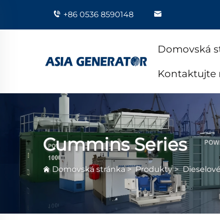
+86 0536 8590148
Domovská s
Kontaktujte
Cummins Series
Domovská stránka
>
Produkty
>
Dieselov