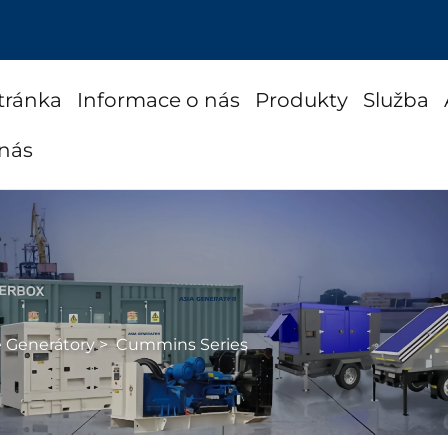
tránka
Informace o nás
Produkty
Služba
 nás
é Generátory
>
Cummins Series