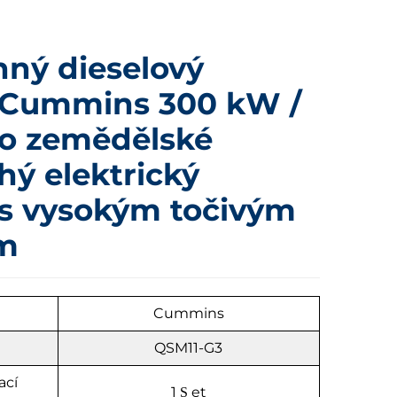
nný dieselový
 Cummins 300 kW /
o zemědělské
chý elektrický
 s vysokým točivým
m
u
Cummins
QSM11-G3
ací
1
et
S