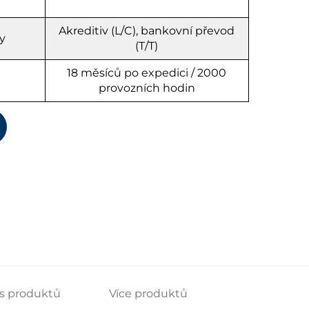
Akreditiv (L/C), bankovní převod
y
(T/T)
18 měsíců po expedici / 2000
provozních hodin
s produktů
Více produktů