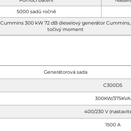
Pomocí baterií
Nasává
5000 sadů ročně
da Cummins 300 kW
72 dB dieselový generátor Cummins,
točivý moment
Generátorová sada
C300D5
300KW/375KVA
400/230 V (nastavit
1500 A