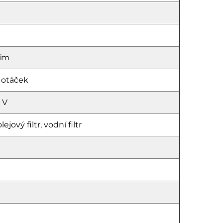
ním
 otáček
 V
ejový filtr, vodní filtr