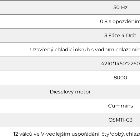
50 Hz
0,8 s opoždění
3 Fáze 4 Drát
Uzavřený chladicí okruh s vodním chlazením
4210*1450*2260
8000
Dieselový motor
Cummins
QSM11-G3
12 válců ve V-vedlejším uspořádání, čtyřdobý, c