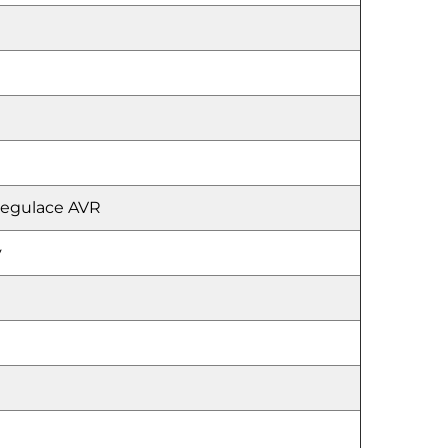
regulace AVR
ý