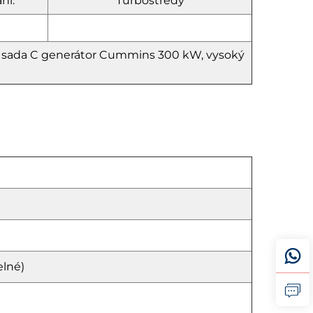
ní:
Turbostředý
 sada C
generátor Cummins 300 kW, vysoký
elné)