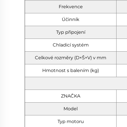
Frekvence
Účinník
Typ připojení
Chladicí systém
Celkové rozměry (D×Š×V) v mm
Hmotnost s balením (kg)
ZNAČKA
Model
Typ motoru