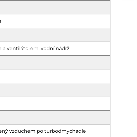
m
 a ventilátorem, vodní nádrž
hlazený vzduchem po turbodmychadle