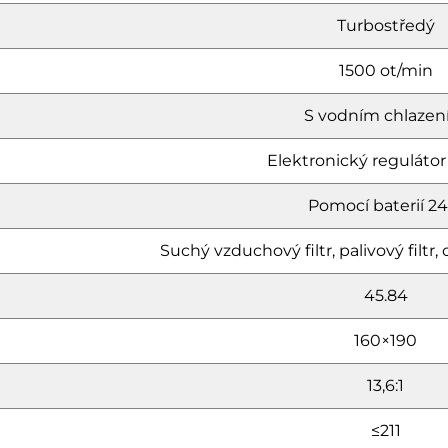
Turbostředý
1500 ot/min
S vodním chlaze
Elektronický regulátor
Pomocí baterií 24
Suchý vzduchový filtr, palivový filtr, ol
45.84
160×190
13,6:1
≤211