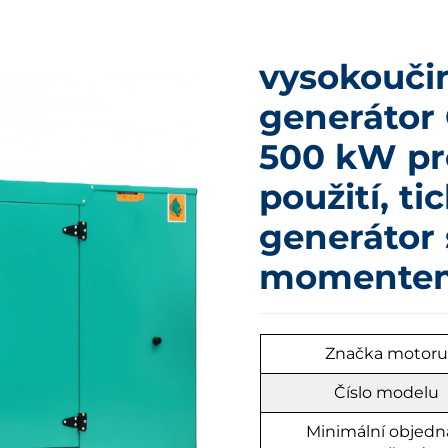
vysokouči
generátor
500 kW pr
použití, ti
generátor
momente
Značka motor
Číslo modelu
Minimální objedn