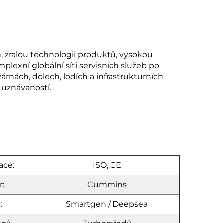
, zralou technologii produktů, vysokou
lexní globální síti servisních služeb po
rnách, dolech, lodích a infrastrukturních
uznávaností.
ace:
ISO, CE
r:
Cummins
:
Smartgen / Deepsea