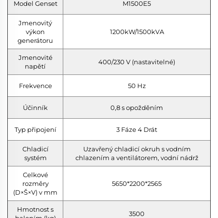
Model Genset
M1500E5
Jmenovitý
výkon
1200kW/1500kVA
generátoru
Jmenovité
400/230 V (nastavitelné)
napětí
Frekvence
50 Hz
Účinník
0,8 s opožděním
Typ připojení
3 Fáze 4 Drát
Chladicí
Uzavřený chladicí okruh s vodním
systém
chlazením a ventilátorem, vodní nádrž
Celkové
rozměry
5650*2200*2565
(D×Š×V) v mm
Hmotnost s
3500
balením (kg)