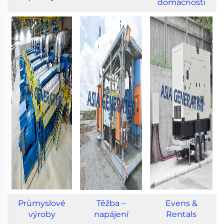
domácnosti
Průmyslové
Těžba –
Evens &
výroby
napájení
Rentals