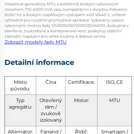
Dieselové generátory MTU, s extrémně širokým výkonovým
rozsahem 715–4000 kVA, jsou kompatibilní s dvojitou frekvencí
50/60 Hz a širokým napěťovým výstupem 400 V/440 V, určené
výhradně pro rozsáhlé průmyslové aplikace. Vybaveny vysoce
výkonnými motory řady 12V2000/16V2000/20V4000, dostupné v
otevřené, zvukotěsné a kontejnerové verzi, poskytují stabilní
základní napájení pro velké továrny a datová centra.
Zobrazit modely řady MTU
Detailní informace
Místo
Čína
Certifikace:
ISO, CE
původu:
Typ
Otevřený
Motor:
MTU
agregátu:
rám /
zvukově
izolovaný
Alternátor:
Farrand /
Řidič:
Smartgen /