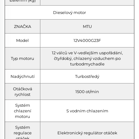
Dieselový motor
ZNAČKA
MTU
Model
12V4000G23F
12 válců ve V-vedlejším uspořádání,
Typ motoru
čtyřdobý, chlazený vzduchem po
turbodmychadle
Nadýchnutí
Turbostředý
Otáčková
1500 ot/min
rychlost
Systém
chlazení
S vodním chlazením
motoru
Systém
regulace
Elektronický regulátor otáček
otáček