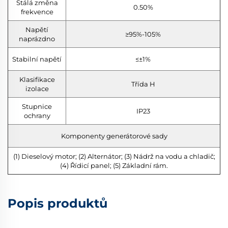
Stálá změna
0.50%
frekvence
Napětí
≥95%-105%
naprázdno
Stabilní napětí
≤±1%
Klasifikace
Třída H
izolace
Stupnice
IP23
ochrany
Komponenty generátorové sady
(1) Dieselový motor; (2) Alternátor; (3) Nádrž na vodu a chladič;
(4) Řídicí panel; (5) Základní rám.
Popis produktů