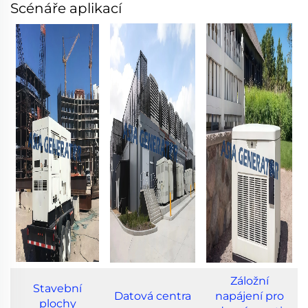
Scénáře aplikací
Záložní
Stavební
Datová centra
napájení pro
plochy