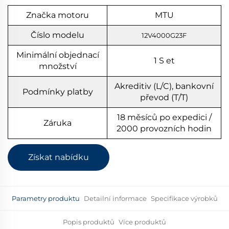
Značka motoru
MTU
Číslo modelu
12V4000G23F
Minimální objednací
1
S
et
množství
Akreditiv (L/C), bankovní
Podmínky platby
převod (T/T)
18 měsíců po expedici /
Záruka
2000 provozních hodin
Získat nabídku
Parametry produktu
Detailní informace
Specifikace výrobků
Popis produktů
Více produktů