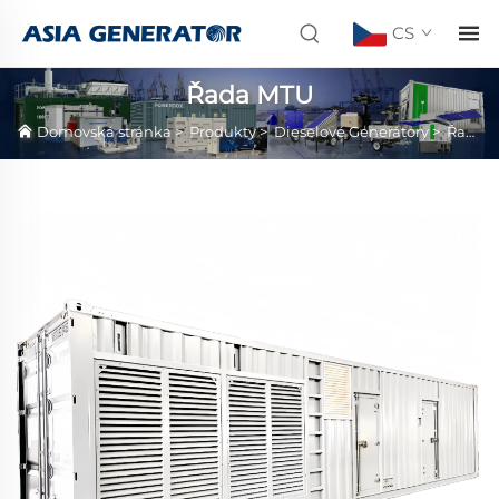
CS
Řada MTU
Domovská stránka
>
Produkty
>
Dieselové Generátory
>
Řada MTU