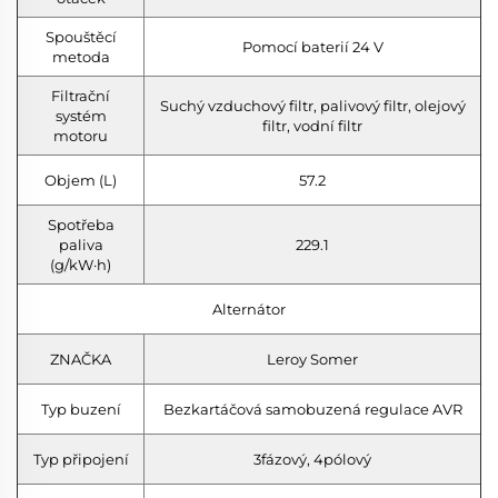
Spouštěcí
Pomocí baterií 24 V
metoda
Filtrační
Suchý vzduchový filtr, palivový filtr, olejový
systém
filtr, vodní filtr
motoru
Objem (L)
57.2
Spotřeba
paliva
229.1
(g/kW·h)
Alternátor
ZNAČKA
Leroy Somer
Typ buzení
Bezkartáčová samobuzená regulace AVR
Typ připojení
3fázový, 4pólový