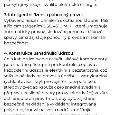
poskytují vynikající kvalitu elektrické energie.
3. Inteligentní řízení a pohodlný provoz
Vybaveno řídicím panelem s ochranou stupně IP55
a řídicím zařízením DSE 4510 MKII, které umožňuje
automatický provoz, sledování poruch a dálkové
správy, čímž zajišťuje pohodlný provoz a maximální
bezpečnost.
4. Konstrukce usnadňující údržbu
Celá kabina lze rychle otevřít, klíčové komponenty
jsou snadno přístupné pro kontrolu a opravu a
každodenní údržba je efektivní a bezstarostná, což
snižuje náklady na provoz a údržbu. Uzamykatelný
rychlootevírací kryt pro zajištění bezpečnosti;
středový zvedací kroužek pro snadné zvedání a
přepravu; zesílené otvory pro vysokozdvižný vozík s
ochranou proti převrhnutí, aby bylo zajištěno
bezpečné nakládání a vykládání; integrovaná
polypropylenová palivová nádrž umožňující