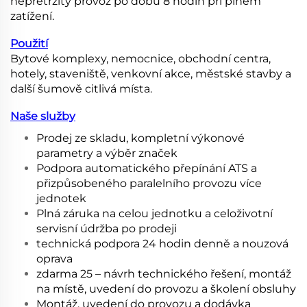
nepřetržitý provoz po dobu 8 hodin při plném
zatížení.
Použití
Bytové komplexy, nemocnice, obchodní centra,
hotely, staveniště, venkovní akce, městské stavby a
další šumově citlivá místa.
Naše služby
Prodej ze skladu, kompletní výkonové
parametry a výběr značek
Podpora automatického přepínání ATS a
přizpůsobeného paralelního provozu více
jednotek
Plná záruka na celou jednotku a celoživotní
servisní údržba po prodeji
technická podpora 24 hodin denně a nouzová
oprava
zdarma 25 – návrh technického řešení, montáž
na místě, uvedení do provozu a školení obsluhy
Montáž, uvedení do provozu a dodávka