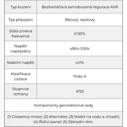
Typ buzení
Bezkartáčová samobuzená regulace AVR
Typ připojení
3fázový, 4pólový
Stálá změna
0.50%
frekvence
Napětí
≥95%-105%
naprázdno
Stabilní napětí
≤±1%
Klasifikace
Třída H
izolace
Stupnice
IP23
ochrany
Komponenty generátorové sady
(1) Dieselový motor; (2) Alternátor; (3) Nádrž na vodu a chladič;
(4) Řídicí panel; (5) Základní rám.