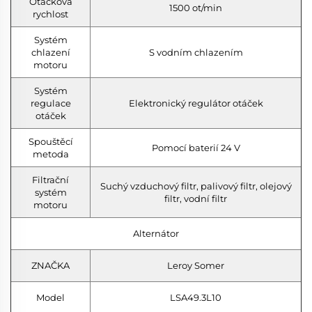
Otáčková
1500 ot/min
rychlost
Systém
chlazení
S vodním chlazením
motoru
Systém
regulace
Elektronický regulátor otáček
otáček
Spouštěcí
Pomocí baterií 24 V
metoda
Filtrační
Suchý vzduchový filtr, palivový filtr, olejový
systém
filtr, vodní filtr
motoru
Alternátor
ZNAČKA
Leroy Somer
Model
LSA49.3L10