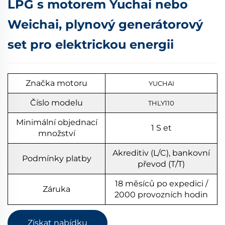
LPG s motorem Yuchai nebo
Weichai, plynový generátorový
set pro elektrickou energii
Značka motoru
YUCHAI
Číslo modelu
THLY110
Minimální objednací
1
S
et
množství
Akreditiv (L/C), bankovní
Podmínky platby
převod (T/T)
18 měsíců po expedici /
Záruka
2000 provozních hodin
Získat nabídku