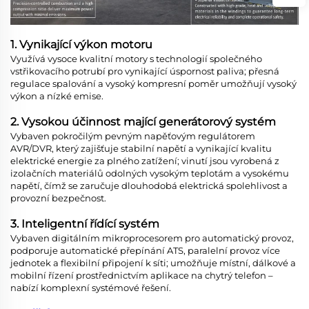
1. Vynikající výkon motoru
Využívá vysoce kvalitní motory s technologií společného
vstřikovacího potrubí pro vynikající úspornost paliva; přesná
regulace spalování a vysoký kompresní poměr umožňují vysoký
výkon a nízké emise.
2. Vysokou účinnost mající generátorový systém
Vybaven pokročilým pevným napěťovým regulátorem
AVR/DVR, který zajišťuje stabilní napětí a vynikající kvalitu
elektrické energie za plného zatížení; vinutí jsou vyrobená z
izolačních materiálů odolných vysokým teplotám a vysokému
napětí, čímž se zaručuje dlouhodobá elektrická spolehlivost a
provozní bezpečnost.
3. Inteligentní řídící systém
Vybaven digitálním mikroprocesorem pro automatický provoz,
podporuje automatické přepínání ATS, paralelní provoz více
jednotek a flexibilní připojení k síti; umožňuje místní, dálkové a
mobilní řízení prostřednictvím aplikace na chytrý telefon –
nabízí komplexní systémové řešení.