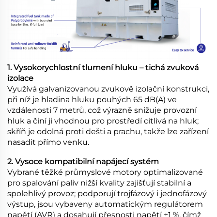
1. Vysokorychlostní tlumení hluku – tichá zvuková
izolace
Využívá galvanizovanou zvukově izolační konstrukci,
při níž je hladina hluku pouhých 65 dB(A) ve
vzdálenosti 7 metrů, což výrazně snižuje provozní
hluk a činí ji vhodnou pro prostředí citlivá na hluk;
skříň je odolná proti dešti a prachu, takže lze zařízení
nasadit přímo venku.
2. Vysoce kompatibilní napájecí systém
Vybrané těžké průmyslové motory optimalizované
pro spalování paliv nižší kvality zajišťují stabilní a
spolehlivý provoz; podporují trojfázový i jednofázový
výstup, jsou vybaveny automatickým regulátorem
napětí (AVR) a dosahují přesnosti napětí ±1 %, čímž