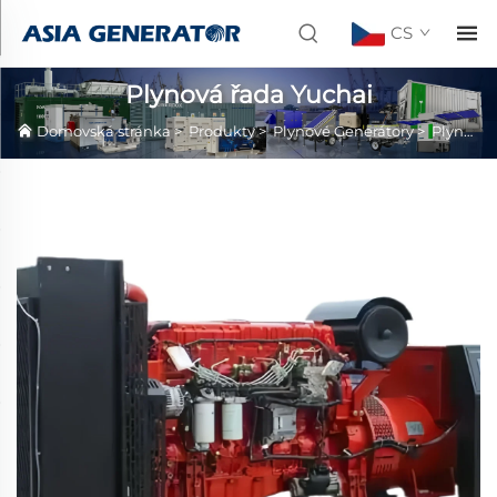
CS
Plynová řada Yuchai
Domovská stránka
>
Produkty
>
Plynové Generátory
>
Plynová řada Yuchai