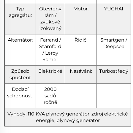
Typ
Otevřený
Motor:
YUCHAI
agregátu:
rám /
zvukově
izolovaný
Alternátor:
Farrand /
Řidič:
Smartgen /
Stamford
Deepsea
/ Leroy
Somer
Způsob
Elektrické
Nasávání:
Turbostředý
spuštění:
Dodací
2000
schopnost:
sadů
ročně
Výhody: 110 KVA plynový generátor, zdroj elektrické
energie, plynový generátor