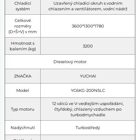
Chladicí
Uzavřený chladicí okruh s vodním
systém
chlazením a ventilátorem, vodní nádrž
Celkové
rozměry
3600*1300*1780
(D×Š×V) v mm
Hmotnost s
3200
balením (kg)
Dieselový motor
ZNAČKA
YUCHAI
Model
YC6KG-200N5LC
12 válců ve V-vedlejším uspořádání,
Typ motoru
čtyřdobý, chlazený vzduchem po
turbodmychadle
Nadýchnutí
Turbostředý