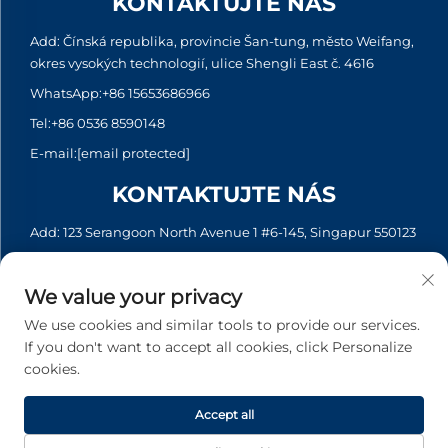
KONTAKTUJTE NÁS
Add: Čínská republika, provincie Šan-tung, město Weifang,
okres vysokých technologií, ulice Shengli East č. 4616
WhatsApp:
+86 15653686966
Tel:
+86 0536 8590148
E-mail:
[email protected]
KONTAKTUJTE NÁS
Add: 123 Serangoon North Avenue 1 #6-145, Singapur 550123
WhatsApp:
+65 6935 2033
Tel:
+65 6935 2033
We value your privacy
E-mail:
[email protected]
We use cookies and similar tools to provide our services.
If you don't want to accept all cookies, click Personalize
cookies.
Copyright © 2026 Asia Generator Co., Ltd. Všechna práva
vyhrazena. -
Zásady ochrany soukromí
Accept all