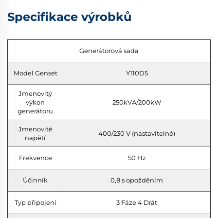
Specifikace výrobků
Generátorová sada
Model Genset
Y110D5
Jmenovitý
výkon
250kVA/200kW
generátoru
Jmenovité
400/230 V (nastavitelné)
napětí
Frekvence
50 Hz
Účinník
0,8 s opožděním
Typ připojení
3 Fáze 4 Drát