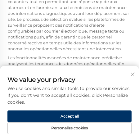
courantes, tout en permettant une réponse rapide aux
alarmes et en fournissant aux techniciens de maintenance
des informations diagnostiques avant leur déplacement sur
site. Le processus de sélection évalue si les plateformes de
surveillance proposent des notifications d’alerte
configurables par courrier électronique, message texte ou
notifications push, afin de garantir que le personnel
concerné reçoive en temps utile des informations sur les
anomalies opérationnelles nécessitant une intervention.
Les fonctionnalités avancées de maintenance prédictive
analysent les tendances des données opérationnelles afin
d’identifier une dégradation progressive des performances,
révélatrice de problèmes mécaniques émergents tels que
We value your privacy
l’usure des roulements, la dégradation du système
d’alimentation en carburant ou des inefficacités du système
We use cookies and similar tools to provide our services.
de refroidissement. Les acheteurs industriels évaluent si les
If you don't want to accept all cookies, click Personalize
solutions proposées
génératrices diesel destinées à un
cookies.
fonctionnement continu
intégrer des systèmes de
surveillance des vibrations détectant les signatures
Accept all
mécaniques anormales, une intégration de l’analyse d’huile
suivant les paramètres d’état du lubrifiant, et des capacités
Personalize cookies
d’imagerie thermique permettant d’identifier les problèmes
du système de refroidissement ou la dégradation des