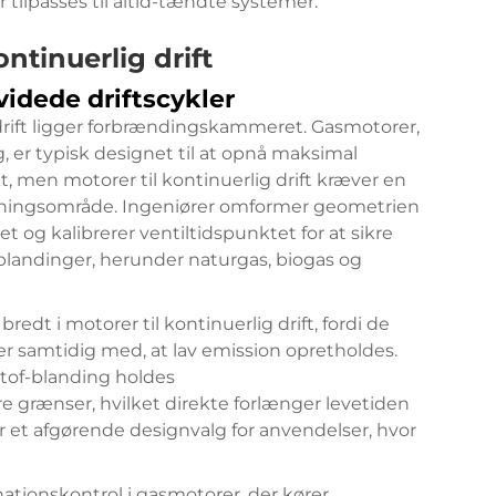
 tilpasses til altid-tændte systemer.
ntinuerlig drift
idede driftscykler
ig drift ligger forbrændingskammeret. Gasmotorer,
er typisk designet til at opnå maksimal
, men motorer til kontinuerlig drift kræver en
astningsområde. Ingeniører omformer geometrien
t og kalibrerer ventiltidspunktet for at sikre
blandinger, herunder naturgas, biogas og
dt i motorer til kontinuerlig drift, fordi de
samtidig med, at lav emission opretholdes.
tof-blanding holdes
e grænser, hvilket direkte forlænger levetiden
 er et afgørende designvalg for anvendelser, hvor
tionskontrol i gasmotorer, der kører