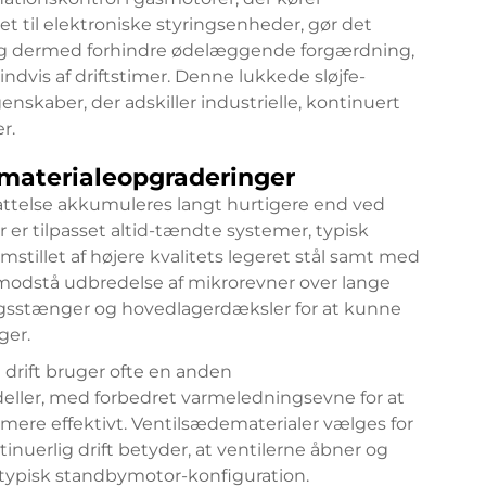
et til elektroniske styringsenheder, gør det
d og dermed forhindre ødelæggende forgærdning,
ndvis af driftstimer. Denne lukkede sløjfe-
skaber, der adskiller industrielle, kontinuert
r.
materialeopgraderinger
mattelse akkumuleres langt hurtigere end ved
 er tilpasset altid-tændte systemer, typisk
tillet af højere kvalitets legeret stål samt med
t modstå udbredelse af mikrorevner over lange
ingsstænger og hovedlagerdæksler for at kunne
ger.
 drift bruger ofte en anden
ler, med forbedret varmeledningsevne for at
ere effektivt. Ventilsædematerialer vælges for
nuerlig drift betyder, at ventilerne åbner og
 typisk standbymotor-konfiguration.