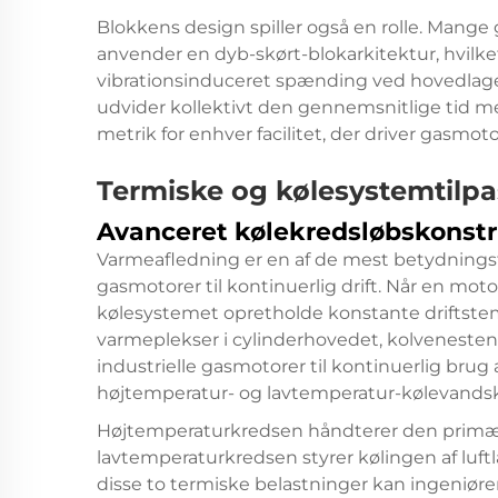
Blokkens design spiller også en rolle. Mange g
anvender en dyb-skørt-blokarkitektur, hvilk
vibrationsinduceret spænding ved hovedlage
udvider kollektivt den gennemsnitlige tid me
metrik for enhver facilitet, der driver gasmotor
Termiske og kølesystemtilp
Avanceret kølekredsløbskonst
Varmeafledning er en af de mest betydnings
gasmotorer til kontinuerlig drift. Når en motor
kølesystemet opretholde konstante driftstemp
varmeplekser i cylinderhovedet, kolvenesten
industrielle gasmotorer til kontinuerlig brug
højtemperatur- og lavtemperatur-kølevands
Højtemperaturkredsen håndterer den primær
lavtemperaturkredsen styrer kølingen af luft
disse to termiske belastninger kan ingeniøre