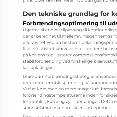
principper, der definerer, hvordan gasmotorer
Den tekniske grundlag for ko
Forbrændingsoptimering til udv
I hjertet af enhver tilpasning til kontinuerl
der er beregnet til mellemrumsgennemgang, 
effektivitet ved en bestemt belastningspunkt
flad effektivitetskurve over et bredere bel
på kolvens top, justerer kompressionsforholde
stabil forbrænding ved forskellige brændstof
losseplads-gas.
Lean-burn-forbrændingsstrategier anvendes bre
reducerer termisk spænding på komponenter 
Ved at køre med en mere mager luft-brænds
forbrændingstemperaturerne inden for sikrer
for ventiler, kolve og cylinderforinger. Dette
standstilstand økonomisk er uacceptabel.
Producenter lægger også stor vægt på detona