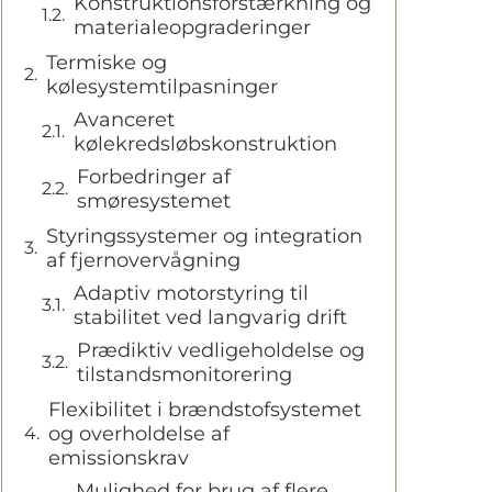
Konstruktionsforstærkning og
materialeopgraderinger
Termiske og
kølesystemtilpasninger
Avanceret
kølekredsløbskonstruktion
Forbedringer af
smøresystemet
Styringssystemer og integration
af fjernovervågning
Adaptiv motorstyring til
stabilitet ved langvarig drift
Prædiktiv vedligeholdelse og
tilstandsmonitorering
Flexibilitet i brændstofsystemet
og overholdelse af
emissionskrav
Mulighed for brug af flere