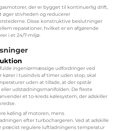
asmotorer, der er bygget til kontinuerlig drift,
et øger stivheden og reducerer
rstederne. Disse konstruktive beslutninger
llem reparationer, hvilket er en afgørende
er i et 24/7-miljø.
asninger
ruktion
fulde ingeniørmæssige udfordringer ved
 kører i tusindvis af timer uden stop, skal
eraturer uden at tillade, at der opstår
 eller udstødningsmanifolden. De fleste
 anvender et to-kreds kølesystem, der adskiller
kredse.
e køling af motoren, mens
ladningen efter turbochargeren. Ved at adskille
r præcist regulere luftladningens temperatur