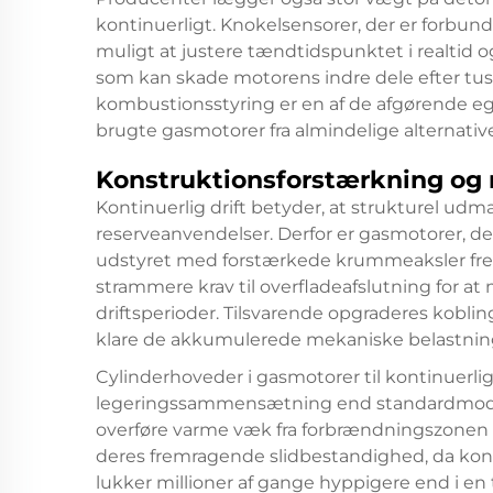
kontinuerligt. Knokelsensorer, der er forbund
muligt at justere tændtidspunktet i realti
som kan skade motorens indre dele efter tusi
kombustionsstyring er en af de afgørende egen
brugte gasmotorer fra almindelige alternative
Konstruktionsforstærkning og 
Kontinuerlig drift betyder, at strukturel ud
reserveanvendelser. Derfor er gasmotorer, der
udstyret med forstærkede krummeaksler frems
strammere krav til overfladeafslutning for a
driftsperioder. Tilsvarende opgraderes kobl
klare de akkumulerede mekaniske belastnin
Cylinderhoveder i gasmotorer til kontinuerlig
legeringssammensætning end standardmodel
overføre varme væk fra forbrændningszonen m
deres fremragende slidbestandighed, da konti
lukker millioner af gange hyppigere end i en