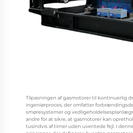
Tilpasningen af gasmotorer til kontinuerlig d
ingeniørproces, der omfatter forbrændingsdes
smøresystemer og vedligeholdelsesplanlægni
andre for at sikre, at gasmotorer kan opretho
tusindvis af timer uden uventede fejl. I de