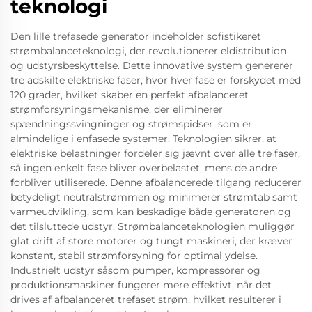
teknologi
Den lille trefasede generator indeholder sofistikeret
strømbalanceteknologi, der revolutionerer eldistribution
og udstyrsbeskyttelse. Dette innovative system genererer
tre adskilte elektriske faser, hvor hver fase er forskydet med
120 grader, hvilket skaber en perfekt afbalanceret
strømforsyningsmekanisme, der eliminerer
spændningssvingninger og strømspidser, som er
almindelige i enfasede systemer. Teknologien sikrer, at
elektriske belastninger fordeler sig jævnt over alle tre faser,
så ingen enkelt fase bliver overbelastet, mens de andre
forbliver utiliserede. Denne afbalancerede tilgang reducerer
betydeligt neutralstrømmen og minimerer strømtab samt
varmeudvikling, som kan beskadige både generatoren og
det tilsluttede udstyr. Strømbalanceteknologien muliggør
glat drift af store motorer og tungt maskineri, der kræver
konstant, stabil strømforsyning for optimal ydelse.
Industrielt udstyr såsom pumper, kompressorer og
produktionsmaskiner fungerer mere effektivt, når det
drives af afbalanceret trefaset strøm, hvilket resulterer i