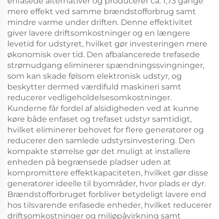
enfasede alternativer og producerer ca. 1,73 gange
mere effekt ved samme brændstofforbrug samt
mindre varme under driften. Denne effektivitet
giver lavere driftsomkostninger og en længere
levetid for udstyret, hvilket gør investeringen mere
økonomisk over tid. Den afbalancerede trefasede
strømudgang eliminerer spændningssvingninger,
som kan skade følsom elektronisk udstyr, og
beskytter dermed værdifuld maskineri samt
reducerer vedligeholdelsesomkostninger.
Kunderne får fordel af alsidigheden ved at kunne
køre både enfaset og trefaset udstyr samtidigt,
hvilket eliminerer behovet for flere generatorer og
reducerer den samlede udstyrsinvestering. Den
kompakte størrelse gør det muligt at installere
enheden på begrænsede pladser uden at
kompromittere effektkapaciteten, hvilket gør disse
generatorer ideelle til byområder, hvor plads er dyr.
Brændstofforbruget forbliver betydeligt lavere end
hos tilsvarende enfasede enheder, hvilket reducerer
driftsomkostninger og miljøpåvirkning samt