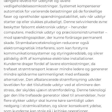
længere levetid for udstyret og lavere
vedligeholdelsesomkostninger. Systemet kompenserer
automatisk for varierende belastninger på de forskellige
faser og opretholder spændningsstabilitet, selv når udstyr
starter op eller slukkes pludseligt. Denne selvvirkende evne
beskytter følsomt elektronisk udstyr – herunder
computere, medicinsk udstyr og præcisionsinstrumenter –
mod spændingsspidser, der kunne forårsage permanent
skade. Strømbalanceteknologien reducerer også
elektromagnetisk interferens, som kan forstyrre
kommunikationssystemer og styringskredsløb, og sikrer
pålidelig drift af komplekse elektriske installationer.
Kunderne drager fordel af lavere elomkostninger, da
trefaset strømtransport kræver mindre ledere og genererer
mindre spildvarme sammenlignet med enfasede
alternativer. Den afbalancerede strømforsyning udvider
levetiden for det tilsluttede udstyr ved at eliminere den
stress, der skyldes ujævn strømfordeling. Denne teknologi
gør den lille trefasede generator ideel til anvendelser, hvor
flere stykker udstyr skal kunne køre samtidigt uden
nedgang i strømkvaliteten, og sikrer konsekvent ydelse,
som kunderne kan stole på i kritiske operationer.