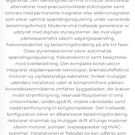
afgørende. Den teknologiske ramme omfatter avancerede
alternatorer med præcisionsviklede statorspoler samt
rotorers med permanente magneter eller elektromagneter,
som sikrer optimal spændingsregulering under varierende
belastningsforhold. Moderne små trefasede generatorer er
udstyret med digitale styresystemer, der overvåger
ydelsesparametre såsom udgangsspænding,
frekvensstabilitet og belastningsfordeling på alle tre faser.
Disse styremekanismer sikrer automatisk
spændingsregulering, frekvenskontrol samt beskyttelse
mod overbelastning. Den kompakte konstruktion
integrerer støjdæmpende teknologier, brændstofeffektive
motorer og vejrbestandige kabinetter, hvilket muliggør
udendørs installation uden at kompromittere ydelsen.
Anvendelsesområderne omfatter byggepladser, der kræver
mobil strømforsyning, reservedriftssystemer til små
virksomheder, landbrugsdrift, mobile værksteder samt
nødstrømforsyning til boligkomplekser. Den trefasede
konfiguration sikrer en afbalanceret belastningsfordeling,
reducerer strømtab og muliggør drift af tunge maskiner
såsom motorer, pumper, svejseapparater og HVAC-
systemer. Installationen er fleksibel og kan udføres som