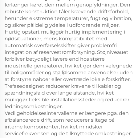
forlænger køretiden mellem genopfyldninger. Den
robuste konstruktion tåler krævende driftsforhold,
herunder ekstreme temperaturer, fugt og vibration,
og sikrer pålidelig ydelse i udfordrende miljøer.
Hurtig opstart muliggør hurtig implementering i
nødsituationer, mens kompatibilitet med
automatisk overførselsskifter giver problemfri
integration af reservestrømforsyning. Støjniveauet
forbliver betydeligt lavere end hos større
industrielle generatorer, hvilket gør dem velegnede
til boligområder og støjfølsomme anvendelser uden
at forstyrre naboer eller overtræde lokale forskrifter.
Trefasedesignet reducerer kravene til kabler og
spændningsfald over lange afstande, hvilket
muliggør fleksible installationssteder og reducerer
ledningsomkostninger.
Vedligeholdelsesintervallerne er længere pga. den
afbalancerede drift, som reducerer slitage på
interne komponenter, hvilket mindsker
servicefrekvensen og de tilknyttede omkostninger.