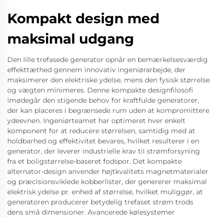
Kompakt design med
maksimal udgang
Den lille trefasede generator opnår en bemærkelsesværdig
effekttæthed gennem innovativ ingeniørarbejde, der
maksimerer den elektriske ydelse, mens den fysisk størrelse
og vægten minimeres. Denne kompakte designfilosofi
imødegår den stigende behov for kraftfulde generatorer,
der kan placeres i begrænsede rum uden at kompromittere
ydeevnen. Ingeniørteamet har optimeret hver enkelt
komponent for at reducere størrelsen, samtidig med at
holdbarhed og effektivitet bevares, hvilket resulterer i en
generator, der leverer industrielle krav til strømforsyning
fra et boligstørrelse-baseret fodspor. Det kompakte
alternator-design anvender højtkvalitets magnetmaterialer
og præcisionsviklede kobberlister, der genererer maksimal
elektrisk ydelse pr. enhed af størrelse, hvilket muliggør, at
generatoren producerer betydelig trefaset strøm trods
dens små dimensioner. Avancerede kølesystemer