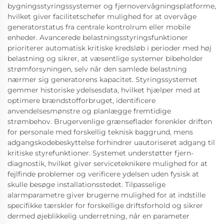
bygningsstyringssystemer og fjernovervågningsplatforme,
hvilket giver facilitetschefer mulighed for at overvåge
generatorstatus fra centrale kontrolrum eller mobile
enheder. Avancerede belastningsstyringsfunktioner
prioriterer automatisk kritiske kredsløb i perioder med høj
belastning og sikrer, at væsentlige systemer bibeholder
strømforsyningen, selv når den samlede belastning
nærmer sig generatorens kapacitet. Styringssystemet
gemmer historiske ydelsesdata, hvilket hjælper med at
optimere brændstofforbruget, identificere
anvendelsesmønstre og planlægge fremtidige
strømbehov. Brugervenlige grænseflader forenkler driften
for personale med forskellig teknisk baggrund, mens
adgangskodebeskyttelse forhindrer uautoriseret adgang til
kritiske styrefunktioner. Systemet understøtter fjern-
diagnostik, hvilket giver serviceteknikere mulighed for at
fejlfinde problemer og verificere ydelsen uden fysisk at
skulle besøge installationsstedet. Tilpasselige
alarmparametre giver brugerne mulighed for at indstille
specifikke tærskler for forskellige driftsforhold og sikrer
dermed øjeblikkelig underretning, når en parameter