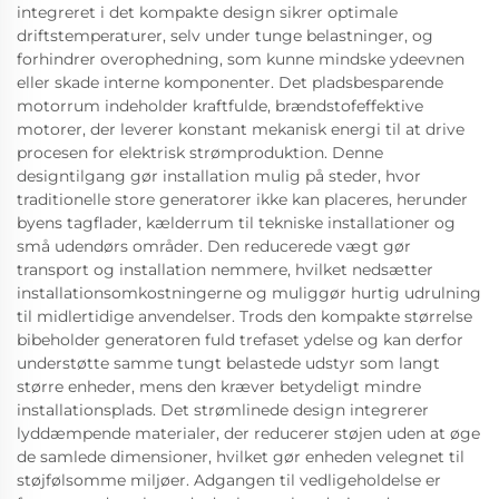
integreret i det kompakte design sikrer optimale
driftstemperaturer, selv under tunge belastninger, og
forhindrer overophedning, som kunne mindske ydeevnen
eller skade interne komponenter. Det pladsbesparende
motorrum indeholder kraftfulde, brændstofeffektive
motorer, der leverer konstant mekanisk energi til at drive
procesen for elektrisk strømproduktion. Denne
designtilgang gør installation mulig på steder, hvor
traditionelle store generatorer ikke kan placeres, herunder
byens tagflader, kælderrum til tekniske installationer og
små udendørs områder. Den reducerede vægt gør
transport og installation nemmere, hvilket nedsætter
installationsomkostningerne og muliggør hurtig udrulning
til midlertidige anvendelser. Trods den kompakte størrelse
bibeholder generatoren fuld trefaset ydelse og kan derfor
understøtte samme tungt belastede udstyr som langt
større enheder, mens den kræver betydeligt mindre
installationsplads. Det strømlinede design integrerer
lyddæmpende materialer, der reducerer støjen uden at øge
de samlede dimensioner, hvilket gør enheden velegnet til
støjfølsomme miljøer. Adgangen til vedligeholdelse er