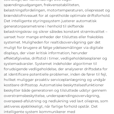
spændingsudgangen, frekvensstabiliteten,
belastningsfordelingen, motortemperaturen, oliepresset og
brændstofniveauet for at opretholde optimale driftsforhold.
Det intelligente styringssystem justerer automatisk
generatorparametrene i henhold til skiftende
belastningskrav og sikrer således konstant strømkvalitet –
uanset hvor mange enheder der tilsluttes eller frakobles
systemet. Muligheden for realtidsovervågning gør det
muligt for brugere at følge ydelsesmålinger via digitale
displays, der viser kritisk information, herunder
effektafgivelse, driftstid i timer, vedligeholdelsesplaner og
systemadvarsler. Systemet indeholder algoritmer til
forudsigende vedligeholdelse, der analyserer driftsdata for
at identificere potentielle problemer, inden de fører til fejl,
hvilket muliggør proaktiv serviceplanlægning og undgår
kostbare driftsstop. Automatiske beskyttelsesfunktioner
beskytter både generatoren og tilsluttede udstyr gennem
overstrømsbeskyttelse, underspændingsovervågning,
overspeed-afslutning og nedlukning ved lavt oliepres, som
aktiveres øjeblikkeligt, når farlige forhold opstår. Det
intelligente system kommunikerer med