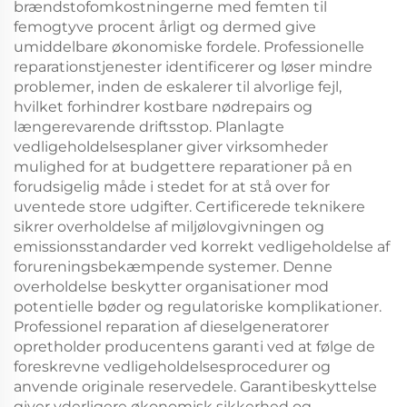
brændstofomkostningerne med femten til
femogtyve procent årligt og dermed give
umiddelbare økonomiske fordele. Professionelle
reparationstjenester identificerer og løser mindre
problemer, inden de eskalerer til alvorlige fejl,
hvilket forhindrer kostbare nødrepairs og
længerevarende driftsstop. Planlagte
vedligeholdelsesplaner giver virksomheder
mulighed for at budgettere reparationer på en
forudsigelig måde i stedet for at stå over for
uventede store udgifter. Certificerede teknikere
sikrer overholdelse af miljølovgivningen og
emissionsstandarder ved korrekt vedligeholdelse af
forureningsbekæmpende systemer. Denne
overholdelse beskytter organisationer mod
potentielle bøder og regulatoriske komplikationer.
Professionel reparation af dieselgeneratorer
opretholder producentens garanti ved at følge de
foreskrevne vedligeholdelsesprocedurer og
anvende originale reservedele. Garantibeskyttelse
giver yderligere økonomisk sikkerhed og