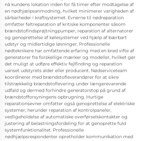
nå kundens lokation inden for få timer efter modtagelse af
en nødhjælpsanmodning, hvilket minimerer varigheden af
sårbarheder i kraftsystemet. Evnerne til nødreparation
omfatter feltreparation af kritiske komponenter såsom
brændstofindsprøjtningpumper, reparation af alternatorer
og genoprettelse af kølesystemer ved hjælp af bærbart
udstyr og midlertidige løsninger. Professionelle
nødteknikere har omfattende erfaring med en bred vifte af
generatorer fra forskellige mærker og modeller, hvilket gør
det muligt at udføre effektiv fejlfinding og reparation
uanset udstyrets alder eller producent. Nødserviceteam
koordinerer med brændstofleverandører for at sikre
tilstrækkelig brændstoflevering under længerevarende
udfald og dermed forhindre generatorstop på grund af
brændstofforsyningens opbrugning. Hurtige
reparationsevner omfatter også genoprettelse af elektriske
systemer, herunder reparation af kontrolpaneler,
vedligeholdelse af automatiske overførselskontakter og
justering af belastningsfordeling for at genoprette fuld
systemfunktionalitet. Professionelle
nødhjælpsrespondenter opretholder kommunikation med