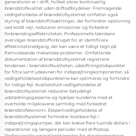
generatoren er i drift, hvilket sikrer kontinuerlig
brændstofkvalitet uden driftsafbrydelser. Fremragende
vedligeholdelse af brændstofsystemet omfatter også
styring af brændstoftilsætninger, der forhindrer opstivning
ved koldt vejr, reducerer emissioner og forbedrer
forbrændingseffektiviteten. Professionelle teknikere
overvåger brændstofforbruget for at identificere
effektivitetsnedgang, der kan være et tidligt tegn på
fremvoksende mekaniske problemer. Omfattende
dokumentation af brændstofsystemet registrerer
tendenser i brændstofkvaliteten, udskiftningstidspunkter
for filtre samt ydeevnen for indsprøjtningkomponenter, så
vedligeholdelsestidspunkterne kan optimeres og forhindre
for tidlige fejl. Kvalitetsfuld vedligeholdelse af
brændstofsystemet reducerer betydeligt
udstødningsgasserne og hjælper kunderne med at
overholde miljøkravene samtidig med forbedret
brændstoføkonomi. Ekspertvedligeholdelse af
brændstofsystemet forhindrer kostbare fejl i
indsprøjtningspumper, der kan kræve flere tusinde dollars i
reparationer og længere perioder med driftsstop.
Professionelle reparationstjenester for dieselgeneratorer