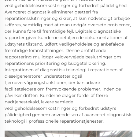
vedligeholdelsesomkostninger og forbedret pålidelighed.
Avanceret diagnostik eliminerer gætteri fra
reparationsslutninger og sikrer, at kun nødvendigt arbejde
udføres, samtidig med at man undgår oversete problemer,
der kunne føre til fremtidige fejl. Digitale diagnostiske
rapporter giver kunderne detaljerede dokumentationer af
udstyrets tilstand, udført vedligeholdelse og anbefalede
fremtidige foranstaltninger. Denne omfattende
rapportering muliggør velovervejede beslutninger om
reparationens prioritering og budgetallokering.
Integrationen af diagnostisk teknologi i reparationen af
dieselgeneratorer understøtter også
fjernovervågningsfunktioner, der kan advare
facilitetsledere om fremvoksende problemer, inden de
påvirker driften. Kunderne drager fordel af færre
nødtjenestekald, lavere samlede
vedligeholdelsesomkostninger og forbedret udstyrs
pålidelighed gennem anvendelsen af avanceret diagnostisk
teknologi i professionelle reparationstjenester.