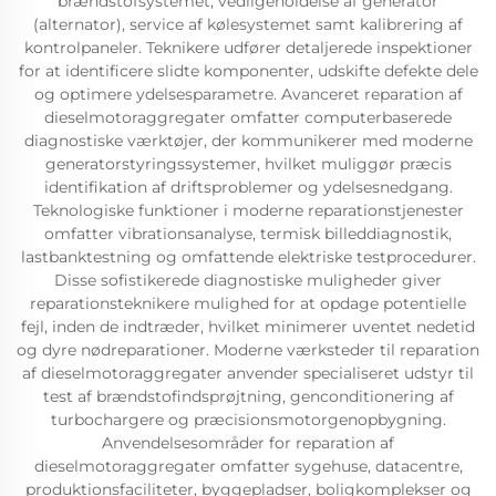
brændstofsystemet, vedligeholdelse af generator
(alternator), service af kølesystemet samt kalibrering af
kontrolpaneler. Teknikere udfører detaljerede inspektioner
for at identificere slidte komponenter, udskifte defekte dele
og optimere ydelsesparametre. Avanceret reparation af
dieselmotoraggregater omfatter computerbaserede
diagnostiske værktøjer, der kommunikerer med moderne
generatorstyringssystemer, hvilket muliggør præcis
identifikation af driftsproblemer og ydelsesnedgang.
Teknologiske funktioner i moderne reparationstjenester
omfatter vibrationsanalyse, termisk billeddiagnostik,
lastbanktestning og omfattende elektriske testprocedurer.
Disse sofistikerede diagnostiske muligheder giver
reparationsteknikere mulighed for at opdage potentielle
fejl, inden de indtræder, hvilket minimerer uventet nedetid
og dyre nødreparationer. Moderne værksteder til reparation
af dieselmotoraggregater anvender specialiseret udstyr til
test af brændstofindsprøjtning, genconditionering af
turbochargere og præcisionsmotorgenopbygning.
Anvendelsesområder for reparation af
dieselmotoraggregater omfatter sygehuse, datacentre,
produktionsfaciliteter, byggepladser, boligkomplekser og