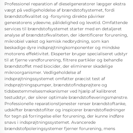
Professionel reparation af dieselgeneratorer lægger ekstra
vægt på vedligeholdelse af brændstofsystemet, fordi
brændstofkvalitet og -forsyning direkte påvirker
generatorens ydeevne, pålidelighed og levetid. Omfattende
services til brændstofsystemet starter med en detaljeret
analyse af brændstofkvaliteten, der identificerer forurening,
mikrobiel vækst og kemisk nedbrydning, som kan
beskadige dyre indsprøjtningkomponenter og mindske
motorens effektivitet. Eksperter bruger specialiseret udstyr
til at fjerne vandforurening, filtrere partikler og behandle
brændstoffet med biocider, der eliminerer skadelige
mikroorganismer. Vedligeholdelse af
indsprøjtningssystemet omfatter præcist test af
indsprøjtningspumper, brændstofindsprøjtere og
tidsbestemmelsesmekanismer ved hjælp af kalibreret
testudstyr, der sikrer optimale brændstofleveringsmønstre.
Professionelle reparationstjenester renser brændstoftanke,
udskifter brændstofilter og inspicerer brændstofledninger
for tegn på forringelse eller forurening, der kunne indføre
snavs i indsprøjtningssystemet. Avancerede
brændstofpoleringsystemer fjerner forurening, mens