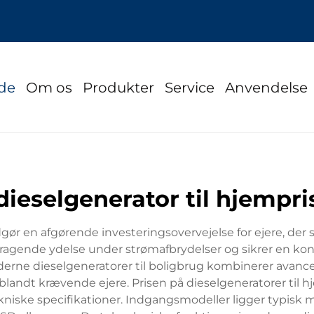
ide
Om os
Produkter
Service
Anvendelse
dieselgenerator til hjempri
ør en afgørende investeringsovervejelse for ejere, der s
ragende ydelse under strømafbrydelser og sikrer en konti
rne dieselgeneratorer til boligbrug kombinerer avance
landt krævende ejere. Prisen på dieselgeneratorer til h
niske specifikationer. Indgangsmodeller ligger typis