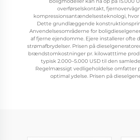
boligmodeller kan nå op på 15.000 U
overførselskontakt, fjernovervå
kompressionsantændelsesteknologi, hvor di
Dette grundlæggende konstruktionsprinci
Anvendelsesområderne for boligdieselgenerato
af fjerne ejendomme. Ejere installerer oft
strømafbrydelser. Prisen på dieselgeneratore
brændstomkostninger pr. kilowatttime produc
typisk 2.000–5.000 USD til den samlede 
Regelmæssigt vedligeholdelse omfatter per
optimal ydelse. Prisen på dieselgen