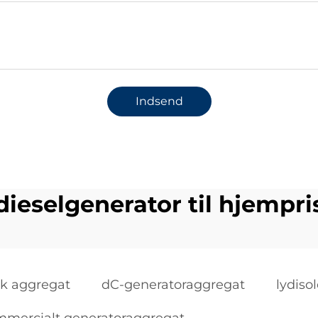
Indsend
dieselgenerator til hjempri
sk aggregat
dC-generatoraggregat
lydiso