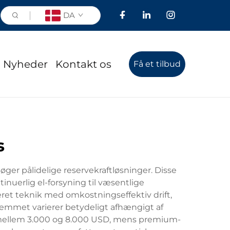
DA
Nyheder
Kontakt os
Få et tilbud
s
øger pålidelige reservekraftløsninger. Disse
nuerlig el-forsyning til væsentlige
ret teknik med omkostningseffektiv drift,
jemmet varierer betydeligt afhængigt af
k mellem 3.000 og 8.000 USD, mens premium-