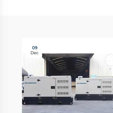
09
Dec