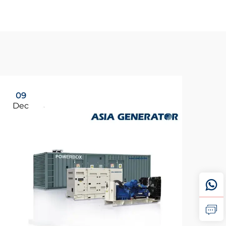
09
Dec