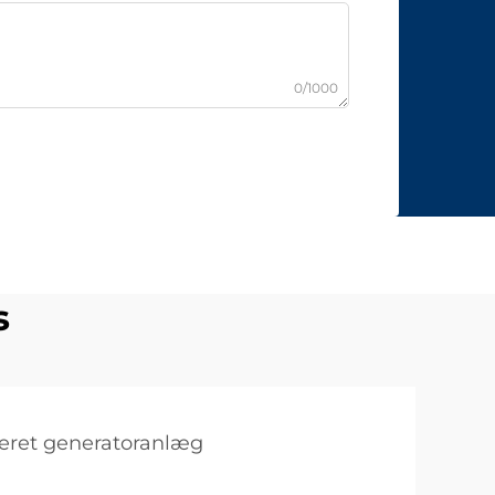
0/1000
s
leret generatoranlæg