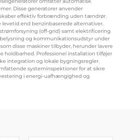
ieselgeneratorer omfatter automatisk
emer. Disse generatorer anvender
 skaber effektiv forbrænding uden tændrør.
levetid end benzinbaserede alternativer.
trømforsyning (off-grid) samt elektrificering
er, belysning og kommunikationsudstyr under
 som disse maskiner tilbyder, herunder lavere
ldbarhed. Professionel installation tilføjer
ke integration og lokale bygningsregler.
omfattende systeminspektioner for at sikre
investering i energi-uafhængighed og