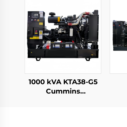
1000 kVA KTA38-G5
Cummins
dieselgeneratoranlæg,
kontinuerlig 3-faset
generatoranlæg