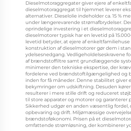
Dieselmotoraggregater giver ejere af enkeltf
dieselmotoraggregat til hjemmet leverer eks
alternativer. Dieselolie indeholder ca. 15 % m
under længerevarende strømafbrydelser. Denn
oprindelige investering i et dieselmotoragg
dieselmotorer typisk har en levetid på 15.
levetid betyder, at ejere af enkeltfamiliehus
konstruktion af dieselmotorer gør dem i stan
ydelsesnedgang. Vedligeholdelseskravene for
af brændstoffiltre samt grundlæggende sys
minimerer den tekniske ekspertise, der kræve
fordelene ved brændstoftilgængelighed og bekv
inden for få måneder. Denne stabilitet give
bekymringer om udskiftning. Desuden kører 
resulterer i mere stille drift og reduceret 
til store apparater og motorer og garanterer
Sikkerhed udgør en anden væsentlig fordel, d
opbevaring og drift. Miljømæssige overvejels
brændstoføkonomi. Prisen på et dieselmotorag
omfattende strømløsning, der kombinerer yde