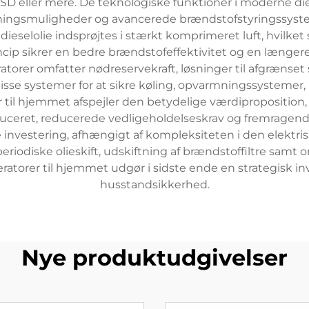
SD eller mere. De teknologiske funktioner i moderne d
gningsmuligheder og avancerede brændstofstyringssyst
eselolie indsprøjtes i stærkt komprimeret luft, hvilket
p sikrer en bedre brændstofeffektivitet og en længere 
rer omfatter nødreservekraft, løsninger til afgrænset s
e disse systemer for at sikre køling, opvarmningssystem
r til hjemmet afspejler den betydelige værdiproposition,
eret, reducerede vedligeholdelseskrav og fremragende ho
investering, afhængigt af kompleksiteten i den elektris
iodiske olieskift, udskiftning af brændstoffiltre samt 
eratorer til hjemmet udgør i sidste ende en strategisk 
husstandsikkerhed.
Nye produktudgivelser