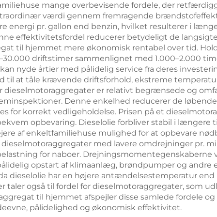
amiliehuse mange overbevisende fordele, der retfærdiggø
traordinær værdi gennem fremragende brændstofeffektiv
ere energi pr. gallon end benzin, hvilket resulterer i læ
e effektivitetsfordel reducerer betydeligt de langsigt
regat til hjemmet mere økonomisk rentabel over tid. Ho
000–30.000 driftstimer sammenlignet med 1.000–2.000 ti
e kan nyde årtier med pålidelig service fra deres investe
d til at tåle krævende driftsforhold, ekstreme temperat
 dieselmotoraggregater er relativt begrænsede og omfatt
teminspektioner. Denne enkelhed reducerer de løbend
s for korrekt vedligeholdelse. Prisen på et dieselmoto
em opbevaring. Dieselolie forbliver stabil i længere ti
r ejere af enkeltfamiliehuse mulighed for at opbevare n
dieselmotoraggregater med lavere omdrejninger pr. mi
støjbelastning for naboer. Drejningsmomentegenskaberne v
 pålidelig opstart af klimaanlæg, brøndpumper og andre e
a dieselolie har en højere antændelsestemperatur end b
er taler også til fordel for dieselmotoraggregater, som
gregat til hjemmet afspejler disse samlede fordele og t
evne, pålidelighed og økonomisk effektivitet.