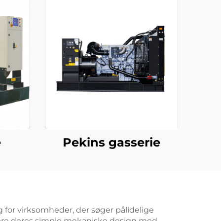
e
Pekins gasserie
 for virksomheder, der søger pålidelige
 være deres simple mekaniske design med