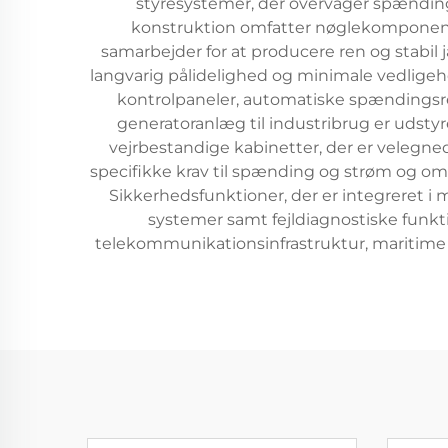
styresystemer, der overvåger spændin
konstruktion omfatter nøglekomponent
samarbejder for at producere ren og stabil
langvarig pålidelighed og minimale vedligeh
kontrolpaneler, automatiske spændingsreg
generatoranlæg til industribrug er uds
vejrbestandige kabinetter, der er velegne
specifikke krav til spænding og strøm og omfa
Sikkerhedsfunktioner, der er integreret 
systemer samt fejldiagnostiske funkt
telekommunikationsinfrastruktur, maritime a