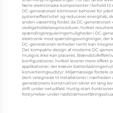
færre elektroniske komponenter i forhold til
DC-generatorset eliminerer behovet for yder
systemeffektivitet og reducerer energitab, 
anden væsentlig fordel, da DC-generatorse
vedligeholdelsesprocedurer, hvilket resulter
spændingsreguleringsmuligheder i DC-generato
elektronik mod spændingssvingninger, der kunn
DC-generatorset-enheder nemt kan integreres
Det kompakte design af moderne DC-generato
muligvis ikke kan placeres. Brændstofeffekt
konfigurationer, hvilket leverer mere effekt p
applikationer, der kræver batteriladningsm
konverteringsudstyr. Miljømæssige fordele om
dem velegnede til installationer i nærhede
generatorsets konstruktion sikrer en lang le
drift under netudfald. Hurtig-start-funktion
forstyrrelser under nødstrømoverføringssituati