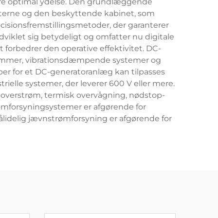
kre optimal ydelse. Den grundlæggende
terne og den beskyttende kabinet, som
cisionsfremstillingsmetoder, der garanterer
iklet sig betydeligt og omfatter nu digitale
forbedrer den operative effektivitet. DC-
 rammer, vibrationsdæmpende systemer og
ber for et DC-generatoranlæg kan tilpasses
rielle systemer, der leverer 600 V eller mere.
 overstrøm, termisk overvågning, nødstop-
rømforsyningsystemer er afgørende for
ålidelig jævnstrømforsyning er afgørende for