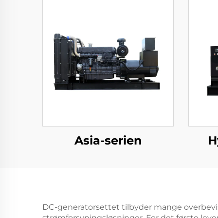
Asia-serien
H
DC-generatorsettet tilbyder mange overbevise
strømforsyningsløsninger. For det første le