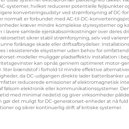
 AC-systemer, hvilket reducerer potentielle fejlpunkter 
ligere konverteringsudstyr ved strømforsyning af DC-for
der normalt er forbundet med AC-til-DC-konverteringspr
t-enheder kræver mindre komplekse styresystemer og 
er i lavere samlede ejerskabsomkostninger over deres dr
rsettet sikrer stabil strømforsyning, selv ved variere
e forårsage skade eller driftsafbrydelser. Installationsf
 i eksisterende elsystemer uden behov for omfattende æ
rset-modeller muliggør pladseffektiv installation i b
ivitetsgevinster kan opnås gennem optimeret motor-gene
r. liter brændstof i forhold til mindre effektive alternat
uligheder, da DC-udgangen direkte lader batteribanker
fatter reducerede emissioner af elektromagnetisk interf
n af følsom elektronik eller kommunikationssystemer. 
vetid med minimal nedetid og giver virksomheder pålideli
en gør det muligt for DC-generatorset-enheder at nå ful
oner og sikrer kontinuerlig drift af kritiske systemer.