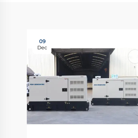
09
Dec