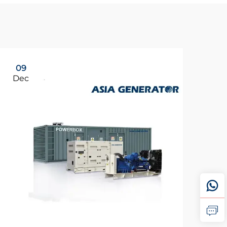
09
Dec