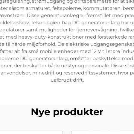
gsregulering, strømudgang og driftsparametre for at si
er såsom armaturet, feltspolerne, kommutatoren, børs
 jævnstrøm. Disse generatoranlæg er fremstillet med præ
oldelseskrav. Teknologien bag DC-generatoranlæg har udv
ulatorer samt muligheder for fjernovervågning, hvilket 
tyret med heavy-duty-konstruktioner med forstærkede
de til hårde miljøforhold. De elektriske udgangsegenska
tter alt fra små mobile enheder med 12 V til store indust
i moderne DC-generatoranlæg, omfatter beskyttelse mod
ioner, der beskytter både udstyr og personale. Disse st
nvendelser, minedrift og reservedriftssystemer, hvor p
uafbrudt drift.
Nye produkter