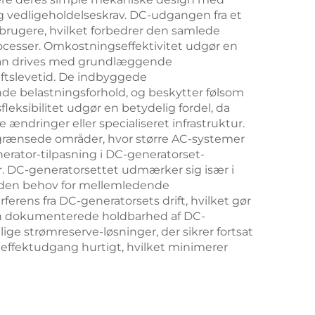
og vedligeholdelseskrav. DC-udgangen fra et
brugere, hvilket forbedrer den samlede
ocesser. Omkostningseffektivitet udgør en
kan drives med grundlæggende
iftslevetid. De indbyggede
nde belastningsforhold, og beskytter følsom
leksibilitet udgør en betydelig fordel, da
ndringer eller specialiseret infrastruktur.
egrænsede områder, hvor større AC-systemer
rator-tilpasning i DC-generatorset-
iver. DC-generatorsettet udmærker sig især i
 uden behov for mellemledende
erens fra DC-generatorsets drift, hvilket gør
Den dokumenterede holdbarhed af DC-
ge strømreserve-løsninger, der sikrer fortsat
d effektudgang hurtigt, hvilket minimerer