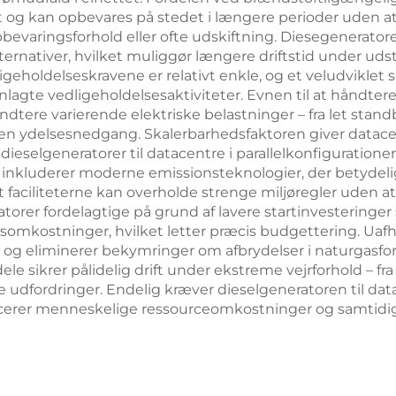
t og kan opbevares på stedet i længere perioder uden at
bevaringsforhold eller ofte udskiftning. Diesegeneratore
ernativer, hvilket muliggør længere driftstid under uds
geholdelseskravene er relativt enkle, og et veludviklet 
anlagte vedligeholdelsesaktiviteter. Evnen til at håndt
ndtere varierende elektriske belastninger – fra let standb
den ydelsesnedgang. Skalerbarhedsfaktoren giver datace
e dieselgeneratorer til datacentre i parallelkonfiguratione
le inkluderer moderne emissionsteknologier, der betydeli
 at faciliteterne kan overholde strenge miljøregler uden
orer fordelagtige på grund af lavere startinvesteringe
ftsomkostninger, hvilket letter præcis budgettering. Ua
 og eliminerer bekymringer om afbrydelser i naturgasfo
 sikrer pålidelig drift under ekstreme vejrforhold – fra
dfordringer. Endelig kræver dieselgeneratoren til dat
ducerer menneskelige ressourceomkostninger og samtidig