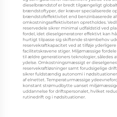
dieselbrændstof er bredt tilgængeligt global
brændstoftyper, der kræver specialiserede op
brændstofeffektivitet end benzinbaserede alt
omkostningseffektiviteten opretholdes. Vedli
reservedele sikrer minimal udfaldstid ved pl
fordel, idet dieselgeneratorer effektivt kan hå
hurtigt tilpasse sig skiftende strømbehov u
reservekraftkapacitet ved at tilføje yderliger
facilitetskravene stiger. Miljømæssige forde
til ældre generationers teknologier, således
ydelse. Omkostningsmæssigt er dieselgenerat
reservekraftløsninger samt forudsigelige dri
sikrer fuldstændig autonomi i nødsituationer
af elnettet. Temperaturmæssige ydeevnefordele
konstant strømudbytte uanset miljømæssige u
uddannelse for driftspersonalet, hvilket re
rutinedrift og i nødsituationer.