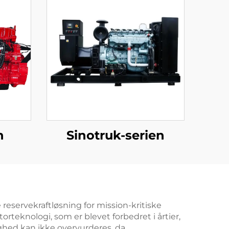
n
Sinotruk-serien
 reservekraftløsning for mission-kritiske
orteknologi, som er blevet forbedret i årtier,
ghed kan ikke overvurderes, da