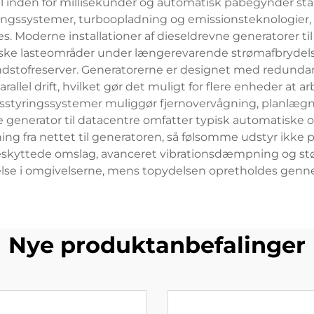
ejl inden for millisekunder og automatisk påbegynder st
ingssystemer, turboopladning og emissionsteknologier,
 Moderne installationer af dieseldrevne generatorer til
ritiske lasteområder under længerevarende strømafbrydel
ændstofreserver. Generatorerne er designet med redundan
allel drift, hvilket gør det muligt for flere enheder at 
sstyringssystemer muliggør fjernovervågning, planlægn
ne generator til datacentre omfatter typisk automatiske ov
ning fra nettet til generatoren, så følsomme udstyr ikke p
rbeskyttede omslag, avanceret vibrationsdæmpning og s
relse i omgivelserne, mens topydelsen opretholdes genn
Nye produktanbefalinger