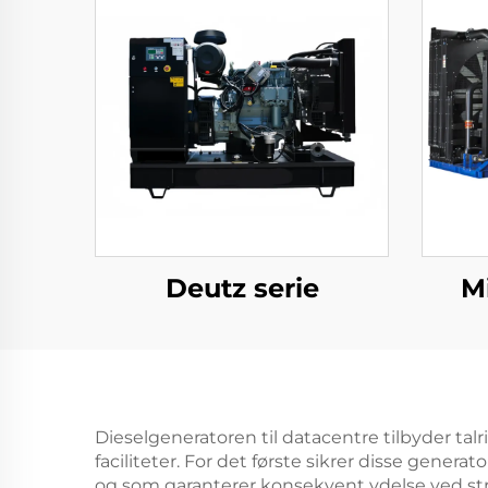
Deutz serie
Mi
Dieselgeneratoren til datacentre tilbyder talr
faciliteter. For det første sikrer disse gener
og som garanterer konsekvent ydelse ved str