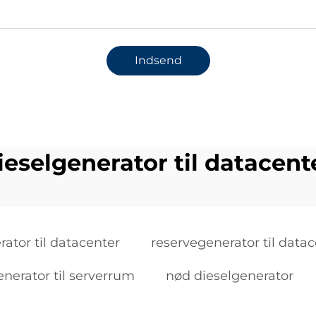
Indsend
ieselgenerator til datacent
rator til datacenter
reservegenerator til data
enerator til serverrum
nød dieselgenerator