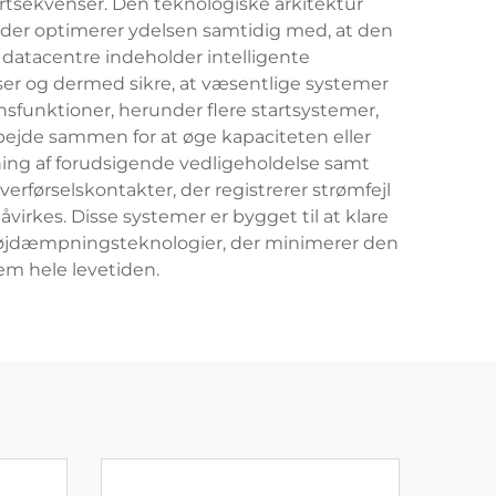
artsekvenser. Den teknologiske arkitektur
 der optimerer ydelsen samtidig med, at den
 datacentre indeholder intelligente
ser og dermed sikre, at væsentlige systemer
sfunktioner, herunder flere startsystemer,
arbejde sammen for at øge kapaciteten eller
ing af forudsigende vedligeholdelse samt
erførselskontakter, der registrerer strømfejl
åvirkes. Disse systemer er bygget til at klare
tøjdæmpningsteknologier, der minimerer den
em hele levetiden.