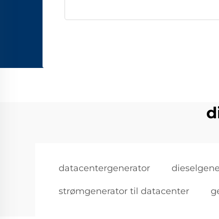
d
datacentergenerator
dieselgene
strømgenerator til datacenter
g