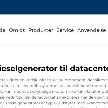
ide
Om os
Produkter
Service
Anvendelse
ieselgenerator til datacent
ntre udgør en kritisk infrastrukturkomponent, der sikrer
robuste reservedriftssystemer er specielt konstrueret 
fald kan medføre betydelige økonomiske tab, datakorrup
ervedriftskilde, der automatisk aktiveres, når den primære
dt. Disse generatorer er typisk udstyret med avancerede