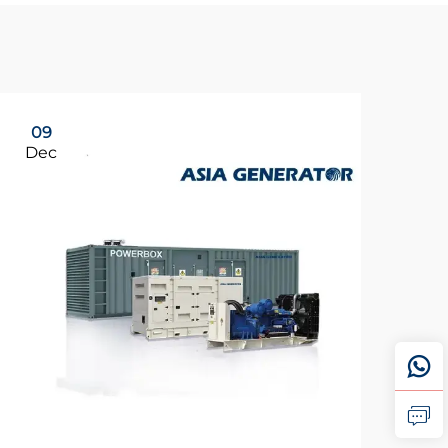
09
Dec