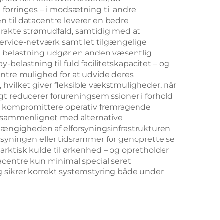
 forringes – i modsætning til andre
n til datacentre leverer en bedre
trakte strømudfald, samtidig med at
service-netværk samt let tilgængelige
ere belastning udgør en anden væsentlig
y-belastning til fuld facilitetskapacitet – og
ntre mulighed for at udvide deres
r, hvilket giver fleksible vækstmuligheder, når
gt reducerer forureningsemissioner i forhold
 at kompromittere operativ fremragende
r sammenlignet med alternative
fhængigheden af elforsyningsinfrastrukturen
rsyningen eller tidsrammer for genoprettelse
 arktisk kulde til ørkenhed – og opretholder
acentre kun minimal specialiseret
 sikrer korrekt systemstyring både under