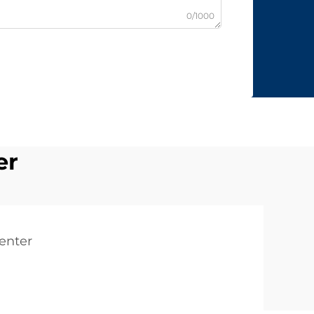
0/1000
er
center