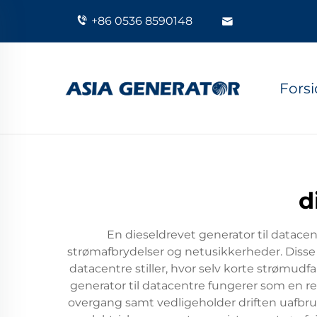
+86 0536 8590148
Fors
d
En dieseldrevet generator til datace
strømafbrydelser og netusikkerheder. Disse 
datacentre stiller, hvor selv korte strømud
generator til datacentre fungerer som en res
overgang samt vedligeholder driften uafbru