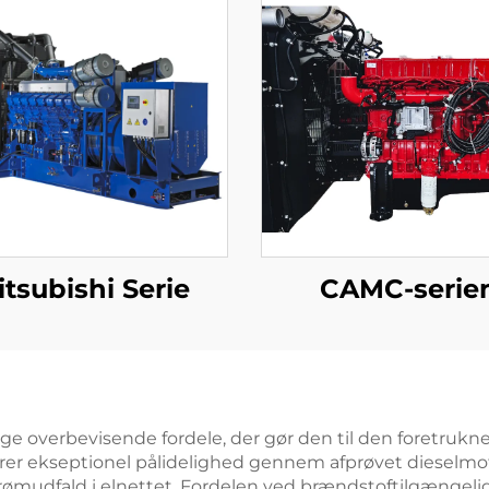
tsubishi Serie
CAMC-serie
ige overbevisende fordele, der gør den til den foretrukne
atorer ekseptionel pålidelighed gennem afprøvet dieselmot
ømudfald i elnettet. Fordelen ved brændstoftilgængeli