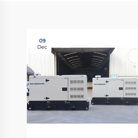
09
Dec