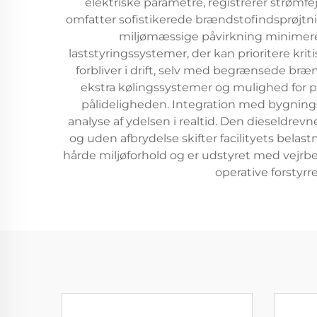
elektriske parametre, registrerer strømf
omfatter sofistikerede brændstofindsprøjtn
miljømæssige påvirkning minimeres.
laststyringssystemer, der kan prioritere k
forbliver i drift, selv med begrænsede br
ekstra kølingssystemer og mulighed for par
pålideligheden. Integration med bygning
analyse af ydelsen i realtid. Den dieseldrev
og uden afbrydelse skifter facilityets belast
hårde miljøforhold og er udstyret med vej
operative forstyr