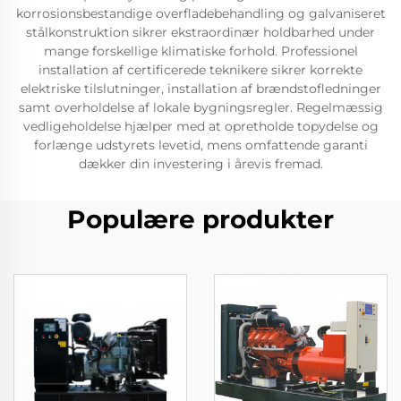
korrosionsbestandige overfladebehandling og galvaniseret
stålkonstruktion sikrer ekstraordinær holdbarhed under
mange forskellige klimatiske forhold. Professionel
installation af certificerede teknikere sikrer korrekte
elektriske tilslutninger, installation af brændstofledninger
samt overholdelse af lokale bygningsregler. Regelmæssig
vedligeholdelse hjælper med at opretholde topydelse og
forlænge udstyrets levetid, mens omfattende garanti
dækker din investering i årevis fremad.
Populære produkter