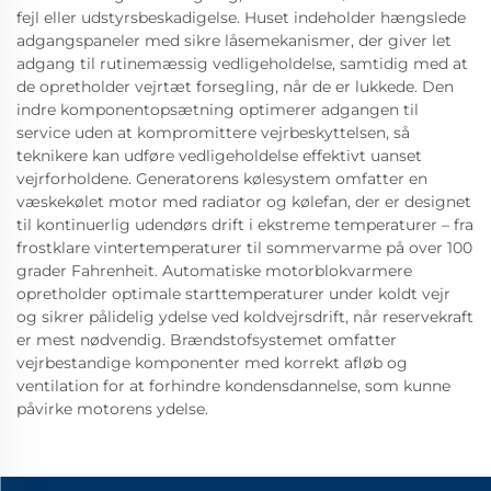
fejl eller udstyrsbeskadigelse. Huset indeholder hængslede
adgangspaneler med sikre låsemekanismer, der giver let
adgang til rutinemæssig vedligeholdelse, samtidig med at
de opretholder vejrtæt forsegling, når de er lukkede. Den
indre komponentopsætning optimerer adgangen til
service uden at kompromittere vejrbeskyttelsen, så
teknikere kan udføre vedligeholdelse effektivt uanset
vejrforholdene. Generatorens kølesystem omfatter en
væskekølet motor med radiator og kølefan, der er designet
til kontinuerlig udendørs drift i ekstreme temperaturer – fra
frostklare vintertemperaturer til sommervarme på over 100
grader Fahrenheit. Automatiske motorblokvarmere
opretholder optimale starttemperaturer under koldt vejr
og sikrer pålidelig ydelse ved koldvejrsdrift, når reservekraft
er mest nødvendig. Brændstofsystemet omfatter
vejrbestandige komponenter med korrekt afløb og
ventilation for at forhindre kondensdannelse, som kunne
påvirke motorens ydelse.