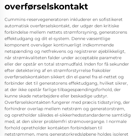
overførselskontakt
Cummins-reservegeneratoren inkluderer en sofistikeret
automatisk overførselskontakt, der udgør den kritiske
forbindelse mellem nettets strømforsyning, generatorens
effektudgang og dit el-system. Denne væsentlige
komponent overvåger kontinuerligt indkommende
netspænding og netfrekvens og registrerer øjeblikkeligt,
når strømkvaliteten falder under acceptable parametre
eller der opstår en total strømudfald. Inden for få sekunder
efter detektering af en strømforstyrrelse frakobler
overførselskontakten sikkert din el-panel fra el-nettet og
forbinder det til generatorens effektudgang, hvilket sikrer,
at der ikke opstår farlige tilbagespændingsforhold, der
kunne skade netarbejdere eller beskadige udstyr.
Overførselskontakten fungerer med præcis tidsstyring, der
forhindrer overlap mellem netstrøm og generatorstrøm,
og opretholder således el-sikkerhedsstandarderne samtidig
med, at den sikrer problemfri strømovergange. I normale
forhold opretholder kontakten forbindelsen til
netstrømmen, mens generatorkredsløbene holdes isoleret