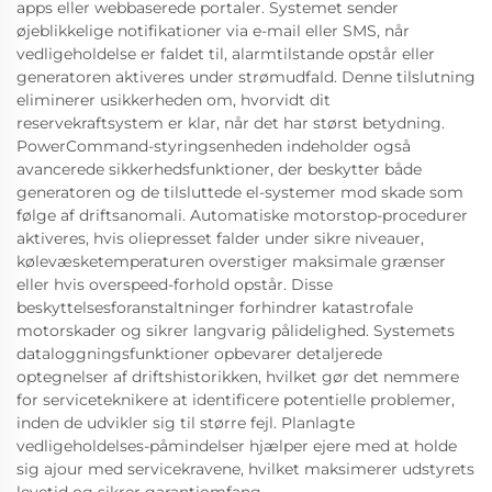
apps eller webbaserede portaler. Systemet sender
øjeblikkelige notifikationer via e-mail eller SMS, når
vedligeholdelse er faldet til, alarmtilstande opstår eller
generatoren aktiveres under strømudfald. Denne tilslutning
eliminerer usikkerheden om, hvorvidt dit
reservekraftsystem er klar, når det har størst betydning.
PowerCommand-styringsenheden indeholder også
avancerede sikkerhedsfunktioner, der beskytter både
generatoren og de tilsluttede el-systemer mod skade som
følge af driftsanomali. Automatiske motorstop-procedurer
aktiveres, hvis oliepresset falder under sikre niveauer,
kølevæsketemperaturen overstiger maksimale grænser
eller hvis overspeed-forhold opstår. Disse
beskyttelsesforanstaltninger forhindrer katastrofale
motorskader og sikrer langvarig pålidelighed. Systemets
dataloggningsfunktioner opbevarer detaljerede
optegnelser af driftshistorikken, hvilket gør det nemmere
for serviceteknikere at identificere potentielle problemer,
inden de udvikler sig til større fejl. Planlagte
vedligeholdelses-påmindelser hjælper ejere med at holde
sig ajour med servicekravene, hvilket maksimerer udstyrets
levetid og sikrer garantiomfang.