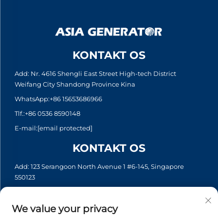
KONTAKT OS
Add: Nr. 4616 Shengli East Street High-tech District
Weifang City Shandong Province Kina
WhatsApp:
+86 15653686966
Tlf.:
+86 0536 8590148
E-mail:
[email protected]
KONTAKT OS
Add: 123 Serangoon North Avenue 1 #6-145, Singapore
550123
WhatsApp:
+65 6935 2033
Tlf.:
+65 6935 2033
We value your privacy