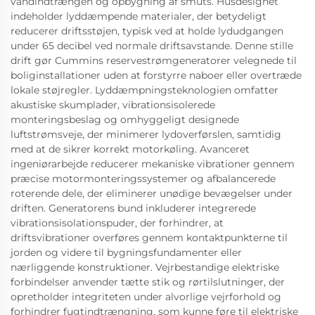
vandindtrængen og opbygning af smuts. Husdesignet
indeholder lyddæmpende materialer, der betydeligt
reducerer driftsstøjen, typisk ved at holde lydudgangen
under 65 decibel ved normale driftsavstande. Denne stille
drift gør Cummins reservestrømgeneratorer velegnede til
boliginstallationer uden at forstyrre naboer eller overtræde
lokale støjregler. Lyddæmpningsteknologien omfatter
akustiske skumplader, vibrationsisolerede
monteringsbeslag og omhyggeligt designede
luftstrømsveje, der minimerer lydoverførslen, samtidig
med at de sikrer korrekt motorkøling. Avanceret
ingeniørarbejde reducerer mekaniske vibrationer gennem
præcise motormonteringssystemer og afbalancerede
roterende dele, der eliminerer unødige bevægelser under
driften. Generatorens bund inkluderer integrerede
vibrationsisolationspuder, der forhindrer, at
driftsvibrationer overføres gennem kontaktpunkterne til
jorden og videre til bygningsfundamenter eller
nærliggende konstruktioner. Vejrbestandige elektriske
forbindelser anvender tætte stik og rørtilslutninger, der
opretholder integriteten under alvorlige vejrforhold og
forhindrer fugtindtrængning, som kunne føre til elektriske