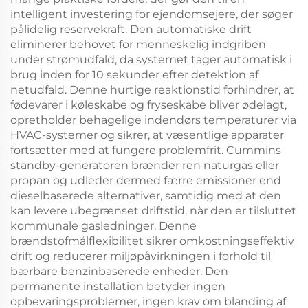
intelligent investering for ejendomsejere, der søger
pålidelig reservekraft. Den automatiske drift
eliminerer behovet for menneskelig indgriben
under strømudfald, da systemet tager automatisk i
brug inden for 10 sekunder efter detektion af
netudfald. Denne hurtige reaktionstid forhindrer, at
fødevarer i køleskabe og fryseskabe bliver ødelagt,
opretholder behagelige indendørs temperaturer via
HVAC-systemer og sikrer, at væsentlige apparater
fortsætter med at fungere problemfrit. Cummins
standby-generatoren brænder ren naturgas eller
propan og udleder dermed færre emissioner end
dieselbaserede alternativer, samtidig med at den
kan levere ubegrænset driftstid, når den er tilsluttet
kommunale gasledninger. Denne
brændstofmålflexibilitet sikrer omkostningseffektiv
drift og reducerer miljøpåvirkningen i forhold til
bærbare benzinbaserede enheder. Den
permanente installation betyder ingen
opbevaringsproblemer, ingen krav om blanding af