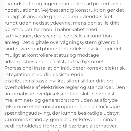
brændstoffer og ingen manuelle startprocedurer i
nødsituationer. Vejrbestandig konstruktion gør det
muligt at anvende generatoren udendørs året
rundt uden nedsat ydeevne, mens den stille drift
opretholder harmoni i naboskabet med
lydniveauer, der svarer til centrale aircondition-
anlæg. Det digitale overvågningsystem giver ro i
sindet via smartphone-forbindelse, hvilket gør det
muligt at kontrollere status og modtage
advarselsbeskeder på afstand fra hjemmet.
Professionel installation inkluderer korrekt elektrisk
integration med din eksisterende
distributionskasse, hvilket sikrer sikker drift og
overholdelse af elektriske regler og standarder. Den
automatiske overførselskontakt skifter sømløst
mellem net- og generatorstrøm uden at afbryde
følsomme elektronikkomponenter eller forårsage
spændingsudsving, der kunne beskadige udstyr.
Cummins standby-generatorer kræver minimal
vedligeholdelse i forhold til bærbare alternativer,