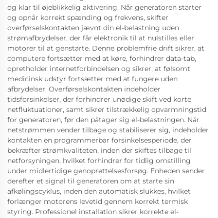
og klar til øjeblikkelig aktivering. Når generatoren starter
og opnår korrekt spænding og frekvens, skifter
overførselskontakten jævnt din el-belastning uden
strømafbrydelser, der får elektronik til at nulstilles eller
motorer til at genstarte. Denne problemfrie drift sikrer, at
computere fortsætter med at køre, forhindrer data-tab,
opretholder internetforbindelsen og sikrer, at følsomt
medicinsk udstyr fortsætter med at fungere uden
afbrydelser. Overførselskontakten indeholder
tidsforsinkelser, der forhindrer unødige skift ved korte
netfluktuationer, samt sikrer tilstrækkelig opvarmningstid
for generatoren, før den påtager sig el-belastningen. Når
netstrømmen vender tilbage og stabiliserer sig, indeholder
kontakten en programmerbar forsinkelsesperiode, der
bekræfter strømkvaliteten, inden der skiftes tilbage til
netforsyningen, hvilket forhindrer for tidlig omstilling
under midlertidige genoprettelsesforsøg. Enheden sender
derefter et signal til generatoren om at starte sin
afkølingscyklus, inden den automatisk slukkes, hvilket
forlænger motorens levetid gennem korrekt termisk
styring. Professionel installation sikrer korrekte el-