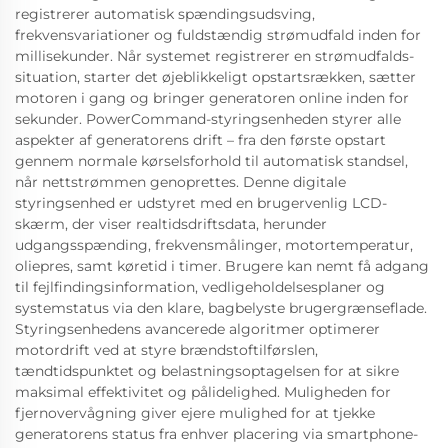
registrerer automatisk spændingsudsving,
frekvensvariationer og fuldstændig strømudfald inden for
millisekunder. Når systemet registrerer en strømudfalds-
situation, starter det øjeblikkeligt opstartsrækken, sætter
motoren i gang og bringer generatoren online inden for
sekunder. PowerCommand-styringsenheden styrer alle
aspekter af generatorens drift – fra den første opstart
gennem normale kørselsforhold til automatisk standsel,
når nettstrømmen genoprettes. Denne digitale
styringsenhed er udstyret med en brugervenlig LCD-
skærm, der viser realtidsdriftsdata, herunder
udgangsspænding, frekvensmålinger, motortemperatur,
oliepres, samt køretid i timer. Brugere kan nemt få adgang
til fejlfindingsinformation, vedligeholdelsesplaner og
systemstatus via den klare, bagbelyste brugergrænseflade.
Styringsenhedens avancerede algoritmer optimerer
motordrift ved at styre brændstoftilførslen,
tændtidspunktet og belastningsoptagelsen for at sikre
maksimal effektivitet og pålidelighed. Muligheden for
fjernovervågning giver ejere mulighed for at tjekke
generatorens status fra enhver placering via smartphone-