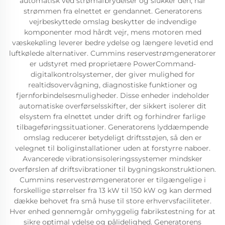
automatisk ved strømafbrydelser og slukker den, når
strømmen fra elnettet er gendannet. Generatorens
vejrbeskyttede omslag beskytter de indvendige
komponenter mod hårdt vejr, mens motoren med
væskekøling leverer bedre ydelse og længere levetid end
luftkølede alternativer. Cummins reservestrømgeneratorer
er udstyret med proprietære PowerCommand-
digitalkontrolsystemer, der giver mulighed for
realtidsovervågning, diagnostiske funktioner og
fjernforbindelsesmuligheder. Disse enheder indeholder
automatiske overførselsskifter, der sikkert isolerer dit
elsystem fra elnettet under drift og forhindrer farlige
tilbageføringssituationer. Generatorens lyddæmpende
omslag reducerer betydeligt driftsstøjen, så den er
velegnet til boliginstallationer uden at forstyrre naboer.
Avancerede vibrationsisoleringssystemer mindsker
overførslen af driftsvibrationer til bygningskonstruktionen.
Cummins reservestrømgeneratorer er tilgængelige i
forskellige størrelser fra 13 kW til 150 kW og kan dermed
dække behovet fra små huse til store erhvervsfaciliteter.
Hver enhed gennemgår omhyggelig fabrikstestning for at
sikre optimal ydelse og pålidelighed. Generatorens