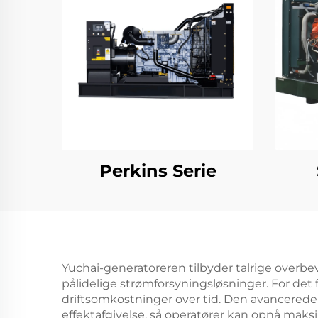
Perkins Serie
Yuchai-generatoreren tilbyder talrige overbev
pålidelige strømforsyningsløsninger. For det 
driftsomkostninger over tid. Den avancered
effektafgivelse, så operatører kan opnå maksi