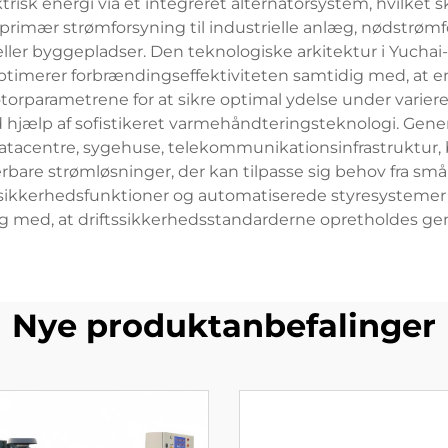
risk energi via et integreret alternatorsystem, hvilket
imær strømforsyning til industrielle anlæg, nødstrømfo
r eller byggepladser. Den teknologiske arkitektur i Yuch
ptimerer forbrændingseffektiviteten samtidig med, at e
orparametrene for at sikre optimal ydelse under varier
d hjælp af sofistikeret varmehåndteringsteknologi. Gen
 datacentre, sygehuse, telekommunikationsinfrastruktu
are strømløsninger, der kan tilpasse sig behov fra små 
e sikkerhedsfunktioner og automatiserede styresystemer
g med, at driftssikkerhedsstandarderne opretholdes ge
Nye produktanbefalinger