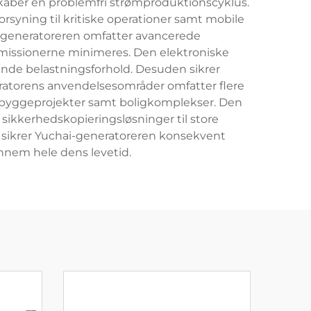
 skaber en problemfri strømproduktionscyklus.
rsyning til kritiske operationer samt mobile
ai-generatoreren omfatter avancerede
missionerne minimeres. Den elektroniske
ende belastningsforhold. Desuden sikrer
eratorens anvendelsesområder omfatter flere
r, byggeprojekter samt boligkomplekser. Den
sikkerhedskopieringsløsninger til store
 sikrer Yuchai-generatoreren konsekvent
nnem hele dens levetid.