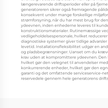
længerevarende driftsperioder eller på fjern
generatoreren sikrer også fremragende pålid
konsekvent under mange forskellige miljøforh
strømforsyning, når du har mest brug for de
ydeevnen, inden enhederne leveres til kunde
konstruktionsmaterialer. Rutinemæssige ved
vedligeholdelsespersonale, hvilket reducerer
diagnostiske systemer giver tidlige advars
levetid. Installationsfleksibilitet udgør en 
og pladsbegrænsninger. Uanset om du kræver e
krav uden at kompromittere ydeevnen. Den k
hvilket gør den velegnet til anvendelser m
konkurrerende enheder, hvilket gør den egne
garanti og det omfattende serviceservice-netv
reservedele gennem hele generatorens drifts