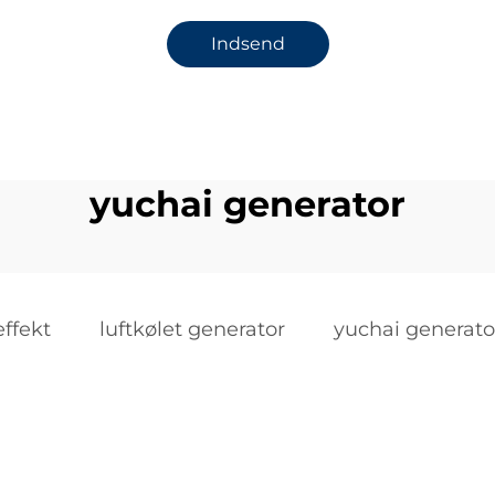
Indsend
yuchai generator
ffekt
luftkølet generator
yuchai generato