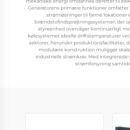
mekaniske energi omdannes derefter til elekt
Generatorens primære funktioner omfatter pr
strømløsninger til fjerne lokatione
brændstofindsprøjtningssystemer, der o
styreenhed overvåger kontinuerligt mot
kølesystemet ideelle driftstemperaturer ve
sektorer, herunder produktionsfaciliteter,
modulære konstruktion muliggør skalerb
industrielle strømkrav. Med integrered
strømforsyning samtidi