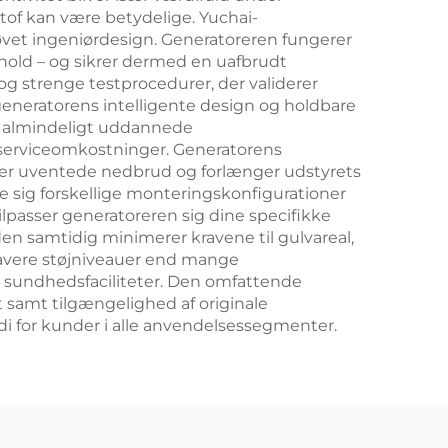
stof kan være betydelige. Yuchai-
øvet ingeniørdesign. Generatoreren fungerer
rhold – og sikrer dermed en uafbrudt
g strenge testprocedurer, der validerer
eneratorens intelligente design og holdbare
f almindeligt uddannede
e serviceomkostninger. Generatorens
rer uventede nedbrud og forlænger udstyrets
sse sig forskellige monteringskonfigurationer
lpasser generatoreren sig dine specifikke
 samtidig minimerer kravene til gulvareal,
lavere støjniveauer end mange
r sundhedsfaciliteter. Den omfattende
t samt tilgængelighed af originale
i for kunder i alle anvendelsessegmenter.