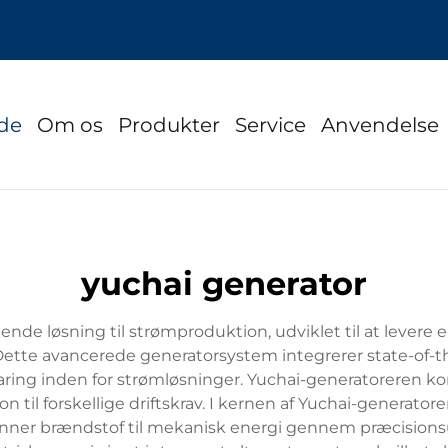
ide
Om os
Produkter
Service
Anvendelse
yuchai generator
de løsning til strømproduktion, udviklet til at levere ek
Dette avancerede generatorsystem integrerer state-of-the
faring inden for strømløsninger. Yuchai-generatoreren k
on til forskellige driftskrav. I kernen af Yuchai-generat
nner brændstof til mekanisk energi gennem præcision