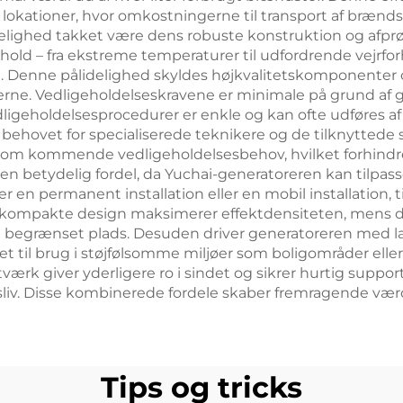
e lokationer, hvor omkostningerne til transport af brænd
elighed takket være dens robuste konstruktion og afpr
old – fra ekstreme temperaturer til udfordrende vejrfo
n. Denne pålidelighed skyldes højkvalitetskomponenter o
rne. Vedligeholdelseskravene er minimale på grund af g
ligeholdelsesprocedurer er enkle og kan ofte udføres a
 behovet for specialiserede teknikere og de tilknytted
ler om kommende vedligeholdelsesbehov, hvilket forhind
anden betydelig fordel, da Yuchai-generatoreren kan tilpa
n permanent installation eller en mobil installation, ti
ompakte design maksimerer effektdensiteten, mens den
ed begrænset plads. Desuden driver generatoreren med 
t til brug i støjfølsomme miljøer som boligområder elle
ærk giver yderligere ro i sindet og sikrer hurtig suppor
liv. Disse kombinerede fordele skaber fremragende værd
Tips og tricks