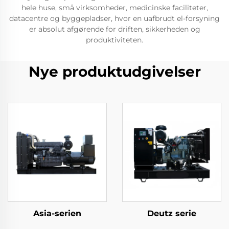
hele huse, små virksomheder, medicinske faciliteter,
datacentre og byggepladser, hvor en uafbrudt el-forsyning
er absolut afgørende for driften, sikkerheden og
produktiviteten.
Nye produktudgivelser
Asia-serien
Deutz serie