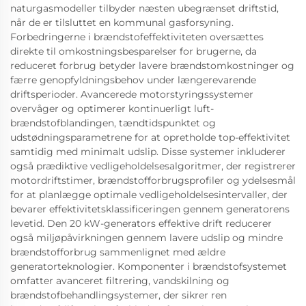
naturgasmodeller tilbyder næsten ubegrænset driftstid,
når de er tilsluttet en kommunal gasforsyning.
Forbedringerne i brændstofeffektiviteten oversættes
direkte til omkostningsbesparelser for brugerne, da
reduceret forbrug betyder lavere brændstomkostninger og
færre genopfyldningsbehov under længerevarende
driftsperioder. Avancerede motorstyringssystemer
overvåger og optimerer kontinuerligt luft-
brændstofblandingen, tændtidspunktet og
udstødningsparametrene for at opretholde top-effektivitet
samtidig med minimalt udslip. Disse systemer inkluderer
også prædiktive vedligeholdelsesalgoritmer, der registrerer
motordriftstimer, brændstofforbrugsprofiler og ydelsesmål
for at planlægge optimale vedligeholdelsesintervaller, der
bevarer effektivitetsklassificeringen gennem generatorens
levetid. Den 20 kW-generators effektive drift reducerer
også miljøpåvirkningen gennem lavere udslip og mindre
brændstofforbrug sammenlignet med ældre
generatorteknologier. Komponenter i brændstofsystemet
omfatter avanceret filtrering, vandskilning og
brændstofbehandlingsystemer, der sikrer ren