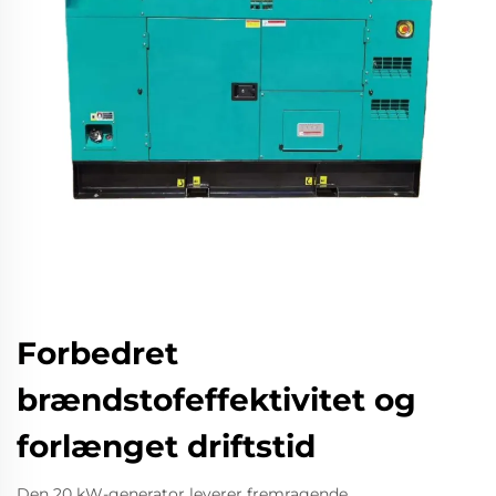
Forbedret
brændstofeffektivitet og
forlænget driftstid
Den 20 kW-generator leverer fremragende