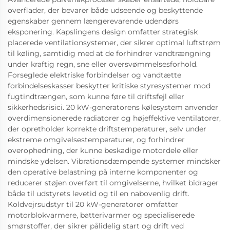
overflader, der bevarer både udseende og beskyttende
egenskaber gennem længerevarende udendørs
eksponering. Kapslingens design omfatter strategisk
placerede ventilationsystemer, der sikrer optimal luftstrøm
til køling, samtidig med at de forhindrer vandtrængning
under kraftig regn, sne eller oversvømmelsesforhold.
Forseglede elektriske forbindelser og vandtætte
forbindelseskasser beskytter kritiske styresystemer mod
fugtindtrængen, som kunne føre til driftsfejl eller
sikkerhedsrisici. 20 kW-generatorens kølesystem anvender
overdimensionerede radiatorer og højeffektive ventilatorer,
der opretholder korrekte driftstemperaturer, selv under
ekstreme omgivelsestemperaturer, og forhindrer
overophedning, der kunne beskadige motordele eller
mindske ydelsen. Vibrationsdæmpende systemer mindsker
den operative belastning på interne komponenter og
reducerer støjen overført til omgivelserne, hvilket bidrager
både til udstyrets levetid og til en nabovenlig drift.
Koldvejrsudstyr til 20 kW-generatorer omfatter
motorblokvarmere, batterivarmer og specialiserede
smørstoffer, der sikrer pålidelig start og drift ved