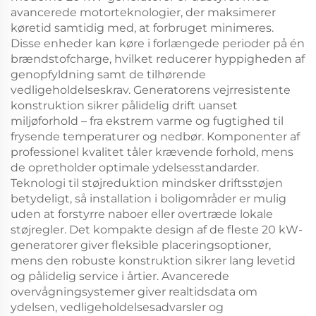
avancerede motorteknologier, der maksimerer
køretid samtidig med, at forbruget minimeres.
Disse enheder kan køre i forlængede perioder på én
brændstofcharge, hvilket reducerer hyppigheden af
genopfyldning samt de tilhørende
vedligeholdelseskrav. Generatorens vejrresistente
konstruktion sikrer pålidelig drift uanset
miljøforhold – fra ekstrem varme og fugtighed til
frysende temperaturer og nedbør. Komponenter af
professionel kvalitet tåler krævende forhold, mens
de opretholder optimale ydelsesstandarder.
Teknologi til støjreduktion mindsker driftsstøjen
betydeligt, så installation i boligområder er mulig
uden at forstyrre naboer eller overtræde lokale
støjregler. Det kompakte design af de fleste 20 kW-
generatorer giver fleksible placeringsoptioner,
mens den robuste konstruktion sikrer lang levetid
og pålidelig service i årtier. Avancerede
overvågningsystemer giver realtidsdata om
ydelsen, vedligeholdelsesadvarsler og