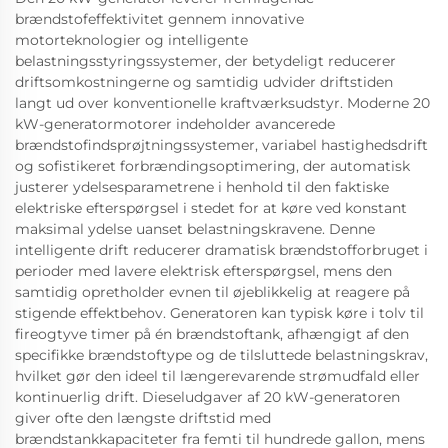
brændstofeffektivitet gennem innovative
motorteknologier og intelligente
belastningsstyringssystemer, der betydeligt reducerer
driftsomkostningerne og samtidig udvider driftstiden
langt ud over konventionelle kraftværksudstyr. Moderne 20
kW-generatormotorer indeholder avancerede
brændstofindsprøjtningssystemer, variabel hastighedsdrift
og sofistikeret forbrændingsoptimering, der automatisk
justerer ydelsesparametrene i henhold til den faktiske
elektriske efterspørgsel i stedet for at køre ved konstant
maksimal ydelse uanset belastningskravene. Denne
intelligente drift reducerer dramatisk brændstofforbruget i
perioder med lavere elektrisk efterspørgsel, mens den
samtidig opretholder evnen til øjeblikkelig at reagere på
stigende effektbehov. Generatoren kan typisk køre i tolv til
fireogtyve timer på én brændstoftank, afhængigt af den
specifikke brændstoftype og de tilsluttede belastningskrav,
hvilket gør den ideel til længerevarende strømudfald eller
kontinuerlig drift. Dieseludgaver af 20 kW-generatoren
giver ofte den længste driftstid med
brændstankkapaciteter fra femti til hundrede gallon, mens