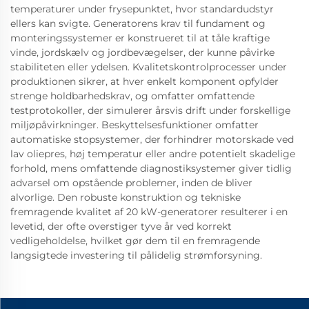
temperaturer under frysepunktet, hvor standardudstyr
ellers kan svigte. Generatorens krav til fundament og
monteringssystemer er konstrueret til at tåle kraftige
vinde, jordskælv og jordbevægelser, der kunne påvirke
stabiliteten eller ydelsen. Kvalitetskontrolprocesser under
produktionen sikrer, at hver enkelt komponent opfylder
strenge holdbarhedskrav, og omfatter omfattende
testprotokoller, der simulerer årsvis drift under forskellige
miljøpåvirkninger. Beskyttelsesfunktioner omfatter
automatiske stopsystemer, der forhindrer motorskade ved
lav oliepres, høj temperatur eller andre potentielt skadelige
forhold, mens omfattende diagnostiksystemer giver tidlig
advarsel om opstående problemer, inden de bliver
alvorlige. Den robuste konstruktion og tekniske
fremragende kvalitet af 20 kW-generatorer resulterer i en
levetid, der ofte overstiger tyve år ved korrekt
vedligeholdelse, hvilket gør dem til en fremragende
langsigtede investering til pålidelig strømforsyning.