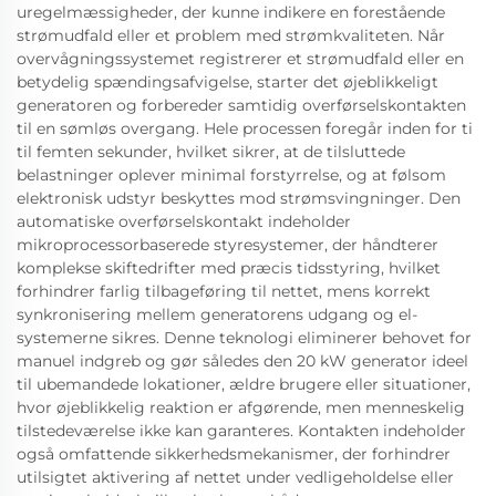
uregelmæssigheder, der kunne indikere en forestående
strømudfald eller et problem med strømkvaliteten. Når
overvågningssystemet registrerer et strømudfald eller en
betydelig spændingsafvigelse, starter det øjeblikkeligt
generatoren og forbereder samtidig overførselskontakten
til en sømløs overgang. Hele processen foregår inden for ti
til femten sekunder, hvilket sikrer, at de tilsluttede
belastninger oplever minimal forstyrrelse, og at følsom
elektronisk udstyr beskyttes mod strømsvingninger. Den
automatiske overførselskontakt indeholder
mikroprocessorbaserede styresystemer, der håndterer
komplekse skiftedrifter med præcis tidsstyring, hvilket
forhindrer farlig tilbageføring til nettet, mens korrekt
synkronisering mellem generatorens udgang og el-
systemerne sikres. Denne teknologi eliminerer behovet for
manuel indgreb og gør således den 20 kW generator ideel
til ubemandede lokationer, ældre brugere eller situationer,
hvor øjeblikkelig reaktion er afgørende, men menneskelig
tilstedeværelse ikke kan garanteres. Kontakten indeholder
også omfattende sikkerhedsmekanismer, der forhindrer
utilsigtet aktivering af nettet under vedligeholdelse eller