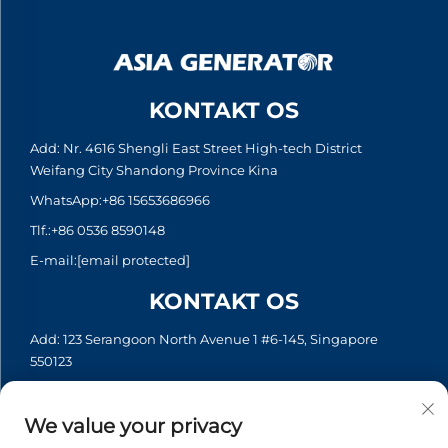
KONTAKT OS
Add: Nr. 4616 Shengli East Street High-tech District
Weifang City Shandong Province Kina
WhatsApp:
+86 15653686966
Tlf.:
+86 0536 8590148
E-mail:
[email protected]
KONTAKT OS
Add: 123 Serangoon North Avenue 1 #6-145, Singapore
550123
WhatsApp:
+65 6935 2033
Tlf.:
+65 6935 2033
We value your privacy