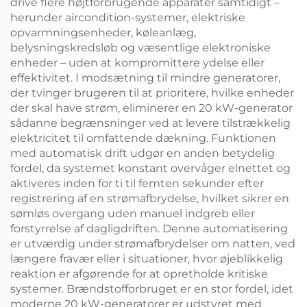
drive flere højtforbrugende apparater samtidigt –
herunder aircondition-systemer, elektriske
opvarmningsenheder, køleanlæg,
belysningskredsløb og væsentlige elektroniske
enheder – uden at kompromittere ydelse eller
effektivitet. I modsætning til mindre generatorer,
der tvinger brugeren til at prioritere, hvilke enheder
der skal have strøm, eliminerer en 20 kW-generator
sådanne begrænsninger ved at levere tilstrækkelig
elektricitet til omfattende dækning. Funktionen
med automatisk drift udgør en anden betydelig
fordel, da systemet konstant overvåger elnettet og
aktiveres inden for ti til femten sekunder efter
registrering af en strømafbrydelse, hvilket sikrer en
sømløs overgang uden manuel indgreb eller
forstyrrelse af dagligdriften. Denne automatisering
er utværdig under strømafbrydelser om natten, ved
længere fravær eller i situationer, hvor øjeblikkelig
reaktion er afgørende for at opretholde kritiske
systemer. Brændstofforbruget er en stor fordel, idet
moderne 20 kW-generatorer er udstyret med