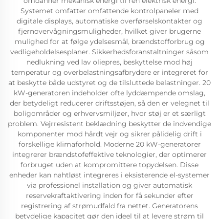
omdanner mekanisk energi til ren elektrisk energi.
Systemet omfatter omfattende kontrolpaneler med
digitale displays, automatiske overførselskontakter og
fjernovervågningsmuligheder, hvilket giver brugerne
mulighed for at følge ydelsesmål, brændstofforbrug og
vedligeholdelsesplaner. Sikkerhedsforanstaltninger såsom
nedlukning ved lav oliepres, beskyttelse mod høj
temperatur og overbelastningsafbrydere er integreret for
at beskytte både udstyret og de tilsluttede belastninger. 20
kW-generatoren indeholder ofte lyddæmpende omslag,
der betydeligt reducerer driftsstøjen, så den er velegnet til
boligområder og erhvervsmiljøer, hvor støj er et særligt
problem. Vejrresistent beklædning beskytter de indvendige
komponenter mod hårdt vejr og sikrer pålidelig drift i
forskellige klimaforhold. Moderne 20 kW-generatorer
integrerer brændstofeffektive teknologier, der optimerer
forbruget uden at kompromittere topydelsen. Disse
enheder kan nahtløst integreres i eksisterende el-systemer
via professionel installation og giver automatisk
reservekraftaktivering inden for få sekunder efter
registrering af strømudfald fra nettet. Generatorens
betydelige kapacitet gør den ideel til at levere strøm til