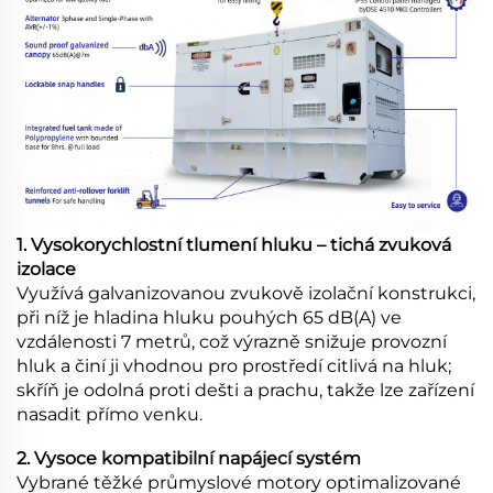
1. Vysokorychlostní tlumení hluku – tichá zvuková
izolace
Využívá galvanizovanou zvukově izolační konstrukci,
při níž je hladina hluku pouhých 65 dB(A) ve
vzdálenosti 7 metrů, což výrazně snižuje provozní
hluk a činí ji vhodnou pro prostředí citlivá na hluk;
skříň je odolná proti dešti a prachu, takže lze zařízení
nasadit přímo venku.
2. Vysoce kompatibilní napájecí systém
Vybrané těžké průmyslové motory optimalizované