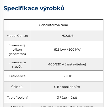
Specifikace výrobků
Generátorová sada
Model Genset
Y500D5
Jmenovitý
výkon
625 kVA / 500 kW
generátoru
Jmenovité
400/230 V (nastavitelné)
napětí
Frekvence
50 Hz
Účinník
0,8 s opožděním
Typ připojení
3 Fáze 4 Drát
Chladicí
Uzavřený chladicí okruh s vodním