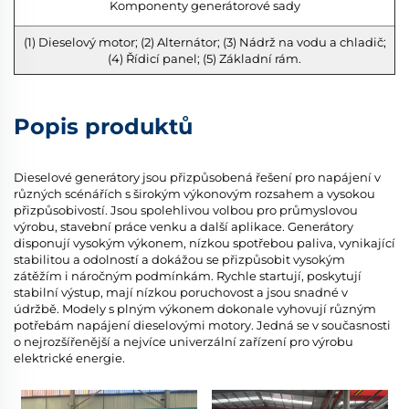
Komponenty generátorové sady
(1) Dieselový motor; (2) Alternátor; (3) Nádrž na vodu a chladič;
(4) Řídicí panel; (5) Základní rám.
Popis produktů
Dieselové generátory jsou přizpůsobená řešení pro napájení v
různých scénářích s širokým výkonovým rozsahem a vysokou
přizpůsobivostí. Jsou spolehlivou volbou pro průmyslovou
výrobu, stavební práce venku a další aplikace. Generátory
disponují vysokým výkonem, nízkou spotřebou paliva, vynikající
stabilitou a odolností a dokážou se přizpůsobit vysokým
zátěžím i náročným podmínkám. Rychle startují, poskytují
stabilní výstup, mají nízkou poruchovost a jsou snadné v
údržbě. Modely s plným výkonem dokonale vyhovují různým
potřebám napájení dieselovými motory. Jedná se v současnosti
o nejrozšířenější a nejvíce univerzální zařízení pro výrobu
elektrické energie.