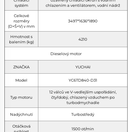
systém
chlazením a ventilátorem, vodní nádrž
Celkové
rozměry
3497*1636*1890
(D×Š×V) v mm
Hmotnost s
4210
balením (kg)
Dieselový motor
ZNAČKA
YUCHAI
Model
YC6TD840-D31
12 válců ve V-vedlejším uspořádání,
Typ motoru
čtyřdobý, chlazený vzduchem po
turbodmychadle
Nadýchnutí
Turbostředý
Otáčková
1500 ot/min
rychlost