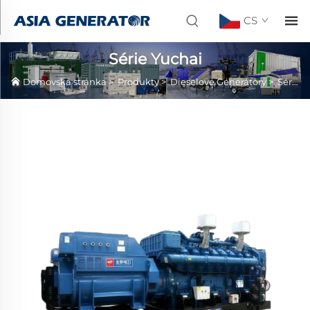
CS
Série Yuchai
Domovská stránka
>
Produkty
>
Dieselové Generátory
>
Série Yuchai