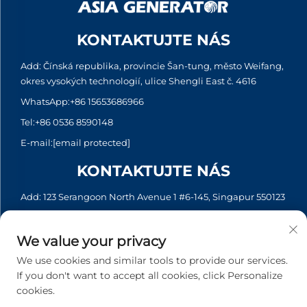
KONTAKTUJTE NÁS
Add: Čínská republika, provincie Šan-tung, město Weifang,
okres vysokých technologií, ulice Shengli East č. 4616
WhatsApp:
+86 15653686966
Tel:
+86 0536 8590148
E-mail:
[email protected]
KONTAKTUJTE NÁS
Add: 123 Serangoon North Avenue 1 #6-145, Singapur 550123
WhatsApp:
+65 6935 2033
Tel:
+65 6935 2033
We value your privacy
E-mail:
[email protected]
We use cookies and similar tools to provide our services.
If you don't want to accept all cookies, click Personalize
cookies.
Copyright © 2026 Asia Generator Co., Ltd. Všechna práva