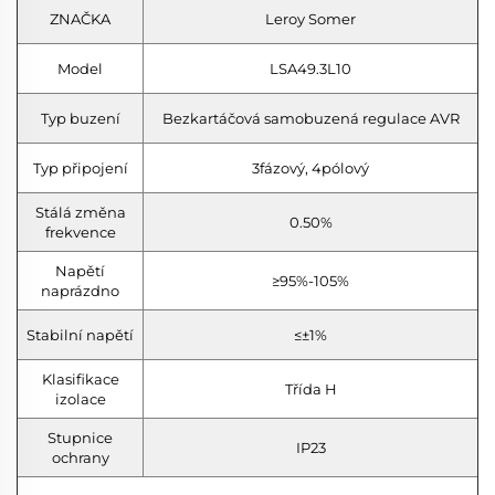
ZNAČKA
Leroy Somer
Model
LSA49.3L10
Typ buzení
Bezkartáčová samobuzená regulace AVR
Typ připojení
3fázový, 4pólový
Stálá změna
0.50%
frekvence
Napětí
≥95%-105%
naprázdno
Stabilní napětí
≤±1%
Klasifikace
Třída H
izolace
Stupnice
IP23
ochrany