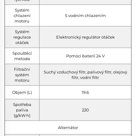
Systém
chlazení
S vodním chlazením
motoru
Systém
regulace
Elektronický regulátor otáček
otáček
Spouštěcí
Pomocí baterií 24 V
metoda
Filtrační
Suchý vzduchový filtr, palivový filtr, olejový
systém
filtr, vodní filtr
motoru
Objem (L)
19.6
Spotřeba
paliva
220
(g/kW·h)
Alternátor