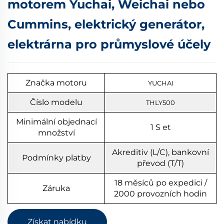
motorem Yuchai, Weichai nebo
Cummins, elektrický generátor,
elektrárna pro průmyslové účely
Značka motoru
YUCHAI
Číslo modelu
THLY500
Minimální objednací
1
S
et
množství
Akreditiv (L/C), bankovní
Podmínky platby
převod (T/T)
18 měsíců po expedici /
Záruka
2000 provozních hodin
Získat nabídku