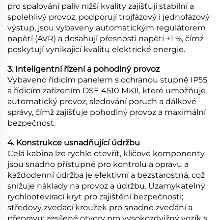
pro spalování paliv nižší kvality zajišťují stabilní a
spolehlivý provoz; podporují trojfázový i jednofázový
výstup, jsou vybaveny automatickým regulátorem
napětí (AVR) a dosahují přesnosti napětí ±1 %, čímž
poskytují vynikající kvalitu elektrické energie.
3. Inteligentní řízení a pohodlný provoz
Vybaveno řídicím panelem s ochranou stupně IP55
a řídicím zařízením DSE 4510 MKII, které umožňuje
automatický provoz, sledování poruch a dálkové
správy, čímž zajišťuje pohodlný provoz a maximální
bezpečnost.
4. Konstrukce usnadňující údržbu
Celá kabina lze rychle otevřít, klíčové komponenty
jsou snadno přístupné pro kontrolu a opravu a
každodenní údržba je efektivní a bezstarostná, což
snižuje náklady na provoz a údržbu. Uzamykatelný
rychlootevírací kryt pro zajištění bezpečnosti;
středový zvedací kroužek pro snadné zvedání a
přepravu; zesílené otvory pro vysokozdvižný vozík s