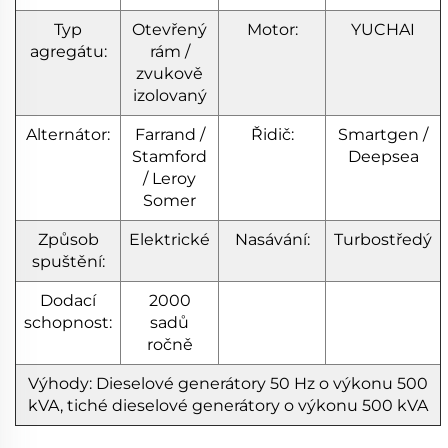
Typ
Otevřený
Motor:
YUCHAI
agregátu:
rám /
zvukově
izolovaný
Alternátor:
Farrand /
Řidič:
Smartgen /
Stamford
Deepsea
/ Leroy
Somer
Způsob
Elektrické
Nasávání:
Turbostředý
spuštění:
Dodací
2000
schopnost:
sadů
ročně
Výhody: Dieselové generátory 50 Hz o výkonu 500
kVA, tiché dieselové generátory o výkonu 500 kVA