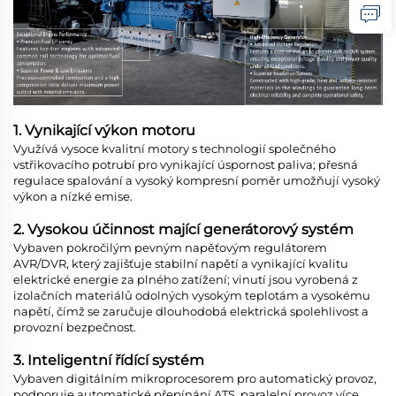
1. Vynikající výkon motoru
Využívá vysoce kvalitní motory s technologií společného
vstřikovacího potrubí pro vynikající úspornost paliva; přesná
regulace spalování a vysoký kompresní poměr umožňují vysoký
výkon a nízké emise.
2. Vysokou účinnost mající generátorový systém
Vybaven pokročilým pevným napěťovým regulátorem
AVR/DVR, který zajišťuje stabilní napětí a vynikající kvalitu
elektrické energie za plného zatížení; vinutí jsou vyrobená z
izolačních materiálů odolných vysokým teplotám a vysokému
napětí, čímž se zaručuje dlouhodobá elektrická spolehlivost a
provozní bezpečnost.
3. Inteligentní řídící systém
Vybaven digitálním mikroprocesorem pro automatický provoz,
podporuje automatické přepínání ATS, paralelní provoz více