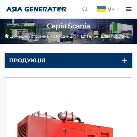
UK
Серія Scania
Домашня сторінка
>
Продукція
>
Дизельні Електростанції
>
ПРОДУКЦІЯ