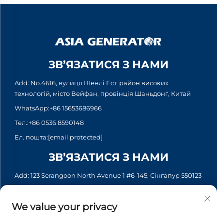
ЗВ’ЯЗАТИСЯ З НАМИ
Add: No.4616, вулиця Шенлі Ест, район високих
технологій, місто Вейфан, провінція Шаньдонґ, Китай
WhatsApp:
+86 15653686966
Тел.:
+86 0536 8590148
Ел. пошта:
[email protected]
ЗВ’ЯЗАТИСЯ З НАМИ
Add: 123 Serangoon North Avenue 1 #6-145, Сінгапур 550123
WhatsApp:
+65 6935 2033
Тел.:
+65 6935 2033
We value your privacy