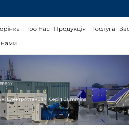
орінка
Про Нас
Продукція
Послуга
За
з нами
ні Електростанції
>
Серія Cummins