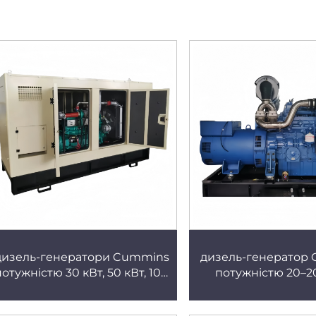
дизель-генератори Cummins
дизель-генератор
потужністю 30 кВт, 50 кВт, 100
потужністю 20–20
кВт, для малих комерційних
промисловий рез
об’єктів, трифазні безщіткові
повністю автома