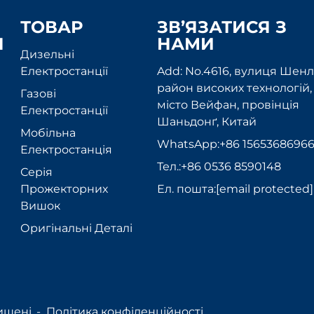
ТОВАР
ЗВ’ЯЗАТИСЯ З
Я
НАМИ
Дизельні
Електростанції
Add: No.4616, вулиця Шенлі
район високих технологій,
Газові
місто Вейфан, провінція
Електростанції
Шаньдонґ, Китай
Мобільна
WhatsApp:
+86 1565368696
Електростанція
Тел.:
+86 0536 8590148
Серія
Прожекторних
Ел. пошта:
[email protected]
Вишок
Оригінальні Деталі
хищені. -
Політика конфіденційності