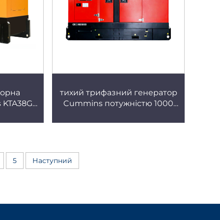
торна
тихий трифазний генератор
 KTA38G5
Cummins потужністю 1000
 кВА,
кВт на подвійному паливі
раторна
(бензин і дизельне паливо)
5
Наступний