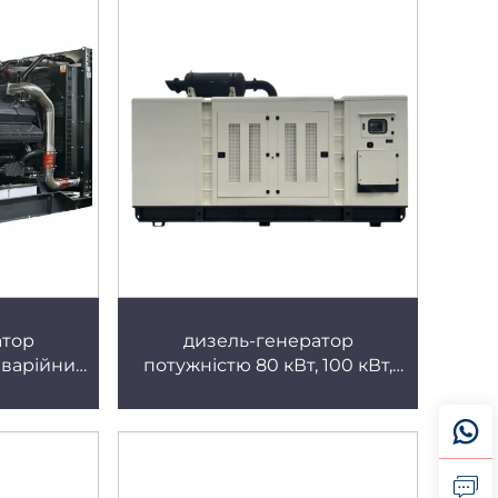
 низьким
повною мідною двигунною
у
обмоткою, стабільне
електропостачання, тихий
генератор
атор
дизель-генератор
аварійний
потужністю 80 кВт, 100 кВт,
одяне
спеціальний для шахт,
ективне
промислового класу,
пла,
можливість паралельного
влення
підключення, експорт по
всьому світу, дизель-