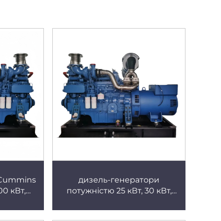
 Cummins
дизель-генератори
0 кВт,
потужністю 25 кВт, 30 кВт,
ервний,
резервні для готелів,
тичний,
трифазні чотирипровідні, з