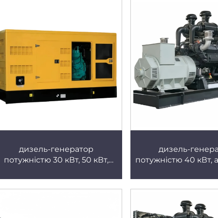
з повною мідною обмоткою,
тихий генератор з
дизель-генератори від
рівнем шум
виробника
дизель-генератор
дизель-генер
потужністю 30 кВт, 50 кВт,
потужністю 40 кВт, 
спеціальний для будівельних
для заводів, в
майданчиків, мобільний
охолодження, еф
причіп, висока потужність,
відведення те
оптова продажа з заводу,
безперервне жи
дизель-генератор Cummins