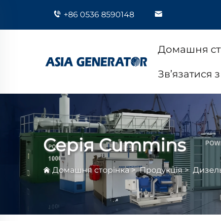
+86 0536 8590148
Домашня ст
Зв’язатися 
Серія Cummins
Домашня сторінка
>
Продукція
>
Дизель