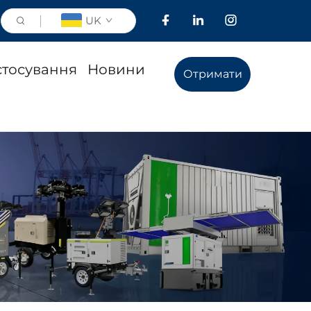
UK
стосування
Новини
Отримати
розрахунок