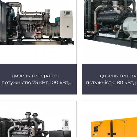
дизель-генератор
дизель-генер
потужністю 75 кВт, 100 кВт,
потужністю 80 кВт,
спеціальний для лікарень та
живлення для ц
банків, тихий тип, миттєвий
обробки даних, 
старт при відключенні
охолодження, пром
живлення, тихий генератор
класу, стабільний і
дизель-генератор