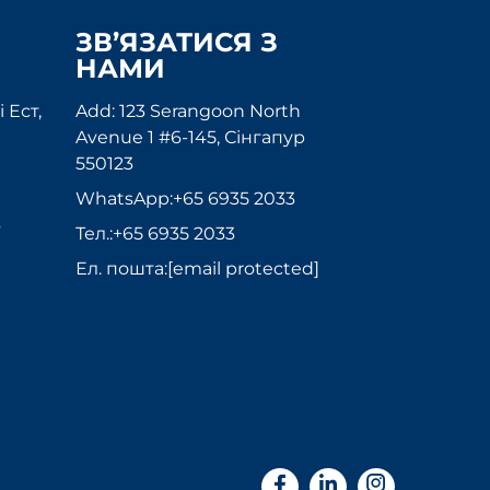
ЗВ’ЯЗАТИСЯ З
НАМИ
 Ест,
Add: 123 Serangoon North
Avenue 1 #6-145, Сінгапур
550123
WhatsApp:
+65 6935 2033
6
Тел.:
+65 6935 2033
Ел. пошта:
[email protected]