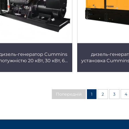
дизель-генератор Cummins
дизель-генера
потужністю 20 кВт, 30 кВт, 60
установка Cummins
кВт для
потужністю 1000
сільськогосподарської
трьохфазна гене
техніки та
установка
електропостачання в
сільській місцевості, тихий
Попередній
1
2
3
4
генератор