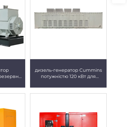
генератор Cummins
атор
дизель-генератор Cummins
 резервне
потужністю 120 кВт для
ентрів
гірничої справи, мобільний
водяне
причіп, низьке споживання
ислового
палива, високопотужний
 надійний
тихий генератор
 Cummins