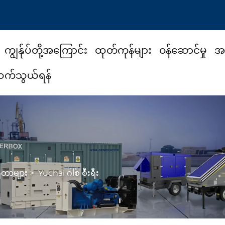
ကျွန်ုပ်တို့အကြောင်း
ထုတ်ကုန်များ
ဝန်ဆောင်မှု
အသ
း ဆက်သွယ်ရန်
ရေတာများ
>
Yuchai ဂါစ် စီးရီး