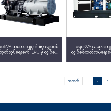
၃၀KVA သဘောကျမှု ဂါစ်မှ လျှပ်စစ်
၁၅၀KVA သဘောကျမှု
ထုတ်လုပ်ရေးစက်၊ LPG မှ လျှပ်စစ်
လျှပ်စစ်ထုတ်လုပ်ရေးစ
ထုတ်လုပ်ရေးစက်၊ Yuchai အင်ဂျင်
လျှပ်စစ်ထုတ်လုပ်ရေးစက
ပါ လျှပ်စစ်စက်ရုံ၊ အိမ်သုံးအတွက်
ဂက်စ် ဂါစ်မှ လျှပ်စစ်ထ
ုံးဖောက်ခွဲ ဂါစ်မှ လျှပ်စစ်ထုတ်လုပ်
စက်၊ Yuchai၊ Wei
ရေးစက်
Cummins အင်ဂျင်ပါ 
ထုတ်လုပ်ရေးစက် ထုတ
အထက်
1
2
3
ဟိုတယ်နှင့် အဆောက်
လျှပ်စစ်စက်ရု