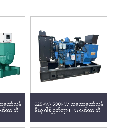
ာတော်သမ်
625KVA 500KW သဘောတော်သမ်
ော်တာ ဘိုင်
ဗီယူ ဂါစ် မော်တာ LPG မော်တာ ဘိုင်
ummins၊
ယိုဂက်စ် မော်တာ Cummins၊
်ဂျင်ပါ
Yuchai၊ Weichai အင်ဂျင်ပါ