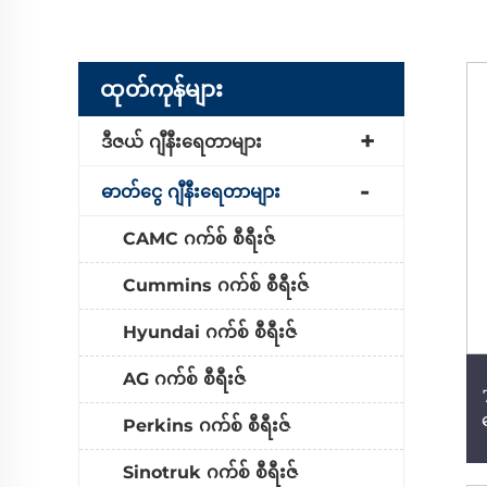
ထုတ်ကုန်များ
ဒီဇယ် ဂျီနီးရေတာများ
ဓာတ်ငွေ ဂျီနီးရေတာများ
CAMC ဂက်စ် စီရီးဇ်
Cummins ဂက်စ် စီရီးဇ်
Hyundai ဂက်စ် စီရီးဇ်
AG ဂက်စ် စီရီးဇ်
Perkins ဂက်စ် စီရီးဇ်
Sinotruk ဂက်စ် စီရီးဇ်