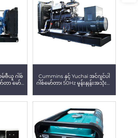
ဗီယူ ဂါစ်
Cummins နှင့် Yuchai အင်ဂျင်ပါ
ာ်တာ မော်
ဂါစ်မော်တာ၊ 50Hz မှုန်းနှုန်းအသုံးပြု
i, Cummins
မှု
ေသအတွက်
ုံ၊ လျှပ်စစ်
ုံ