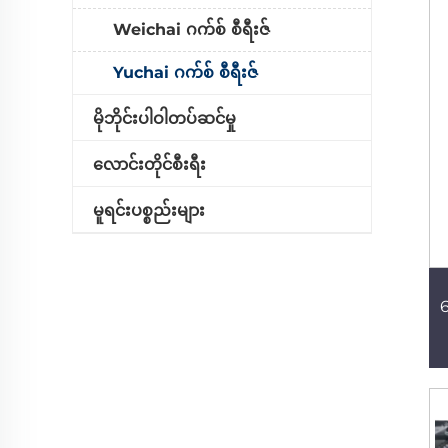
Weichai ဂက်စ် စီရီးဇ်
Yuchai ဂက်စ် စီရီးဇ်
မိုဘိုင်းပါဝါတပ်ဆင်မှု
လောင်းတိုင်စီးရီး
မူရင်းပစ္စည်းများ