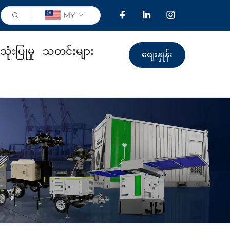
MY
ုံးပြုမှု
သတင်းများ
စျေးနှုန်း
ကောက်ယူရန်