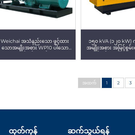
Weichai အသံနည်းသော ဖွင့်ထား
၁၅၀ kVA (၁၂၀ kW) ကွ
သောအမျိုးအစား WP10 ပါသော
အမျိုးအစား အမြင့်စွမ်
ဒီဇယ်ဂျင်နေရော်တာ
ဒီဇယ်ဂျင်နေရော်တာမျ
ကောင်းမွန်သော စွမ်းဆော
ယုံကြည်စိတ်ချရမှ
အထက်
1
2
3
ထုတ်ကုန်
ဆက်သွယ်ရန်