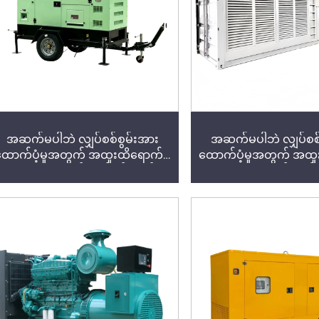
အဆက်မပါဘဲ လျှပ်စစ်စွမ်းအား
အဆက်မပါဘဲ လျှပ်စစ်
ောက်ပံ့မှုအတွက် အထူးထိရောက်မှု
ထောက်ပံ့မှုအတွက် အထူး
ရှိသော သုံးဖေ့စ် လျှပ်စစ်ဒီဇယ်
ရှိသော သုံးဖေ့စ် လျှပ
မော်တာမှ လျှပ်စစ်ထုတ်လုပ်သည့်
မော်တာမှ လျှပ်စစ်ထုတ
စက်များ
စက်များ