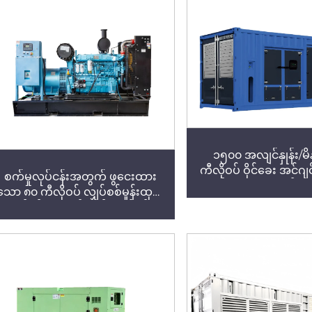
လျှပ်စစ်မှုန်းထုတ်စ
၁၅၀၀ အလျင်နှုန်း/မိ
ကီလိုဝပ် ဝိုင်ခေး အင်ဂျ
စက်မှုလုပ်ငန်းအတွက် ဖွငေးထား
ဂျင်နရေတာ (တည်ဆ
သော ၈၀ ကီလိုဝပ် လျှပ်စစ်မှုန်းထုတ်
အတွက်)
စက်နှင့် သုံးဖေ့စ် စက်မှုလုပ်ငန်း
အတွက် ဒီဇယ်မှုန်းထုတ်စက်များ