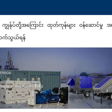
ကျွန်ုပ်တို့အကြောင်း
ထုတ်ကုန်များ
ဝန်ဆောင်မှု
အသ
း ဆက်သွယ်ရန်
တာများ
>
WEICHAI စီးရီး