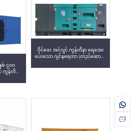
က်များ
ဝိုင်ခေး အင်ဂျင် ကွန်တိနာ ရေအေး
ပေးသော ဂျင်နရေတာ (တည်ဆောက်
ရေးအတွက်)
နစ် ၄၀၀
င် ကွန်တိနာ
ောက်ရေး