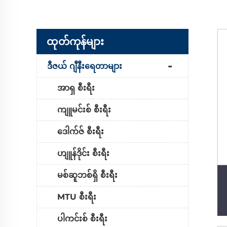
ထုတ်ကုန်များ
ဒီဇယ် ဂျီနီးရေတာများ
အာရှ စီးရီး
ကျူမင်းစ် စီးရီး
ဒေါက်ဇ် စီးရီး
ဟျူန်ဒိုင်း စီးရီး
မစ်ဆူဘစ်ရှိ စီးရီး
MTU စီးရီး
ပါကင်းစ် စီးရီး