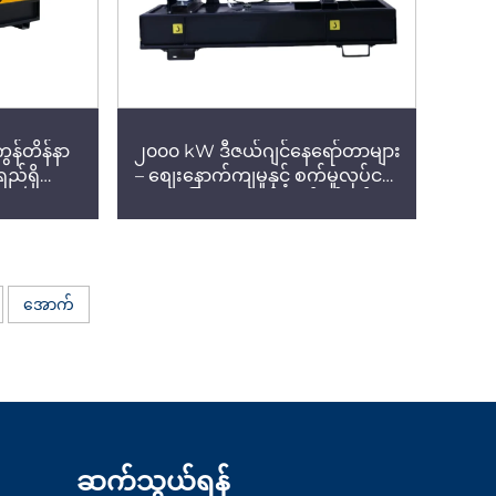
န်တိန်နာ
၂၀၀၀ kW ဒီဇယ်ဂျင်နေရော်တာများ
းရည်ရှိသော
– စျေးနောက်ကျမှုနှင့် စက်မှုလုပ်ငန်း
ား – အထူး
အသုံးပြုမှုအတွက် လျှပ်စစ်ဂျင်နေ
င်ရည်နှင့်
ရော်တာများ (အသံနည်း)
ုရှိ
အောက်
ဆက်သွယ်ရန်