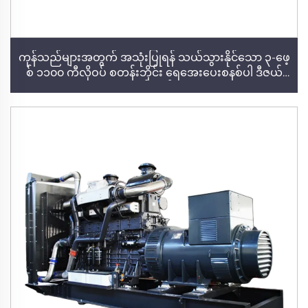
ကုန်သည်များအတွက် အသုံးပြုရန် သယ်သွားနိုင်သော ၃-ဖေ့
စ် ၁၁၀၀ ကီလိုဝပ် စတန်းဘိုင်း ရေအေးပေးစနစ်ပါ ဒီဇယ်
မှုန်းစက်