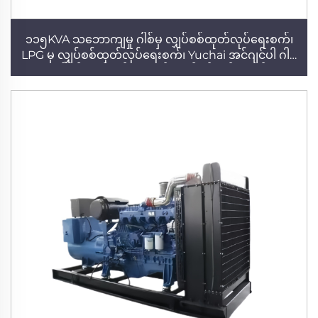
၁၁၅KVA သဘောကျမှု ဂါစ်မှ လျှပ်စစ်ထုတ်လုပ်ရေးစက်၊
LPG မှ လျှပ်စစ်ထုတ်လုပ်ရေးစက်၊ Yuchai အင်ဂျင်ပါ ဂါစ်
မှ လျှပ်စစ်ထုတ်လုပ်ရေးစက်၊ လျှပ်စစ်စက်ရုံ၊ အိမ်သုံး
အတွက် အရည်အသွေးမြင့် ဘိုင်ယောဂက်စ် ဂါစ်မှ လျှပ်စစ်
ထုတ်လုပ်ရေးစက်