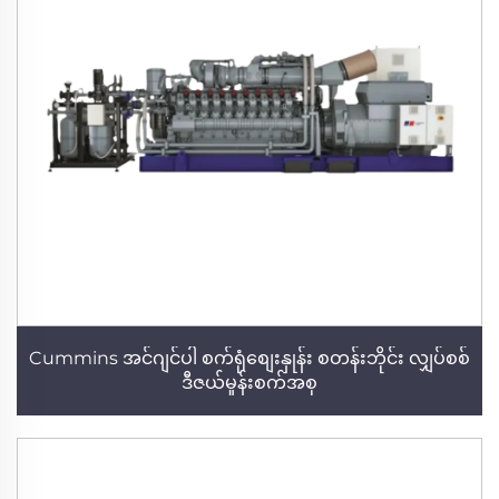
Cummins အင်ဂျင်ပါ စက်ရုံစျေးနှုန်း စတန်းဘိုင်း လျှပ်စစ်
ဒီဇယ်မှုန်းစက်အစု