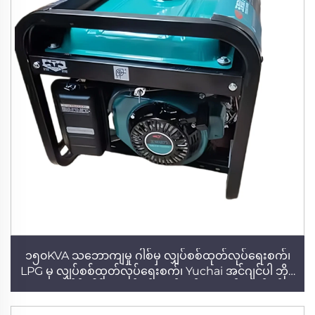
၁၅၀KVA သဘောကျမှု ဂါစ်မှ လျှပ်စစ်ထုတ်လုပ်ရေးစက်၊
LPG မှ လျှပ်စစ်ထုတ်လုပ်ရေးစက်၊ Yuchai အင်ဂျင်ပါ ဘိုင်
ယောဂက်စ် ဂါစ်မှ လျှပ်စစ်ထုတ်လုပ်ရေးစက်၊ လျှပ်စစ်
စက်ရုံ၊ အရည်အသွေးမြင့် ဂါစ်မှ လျှပ်စစ်ထုတ်လုပ်ရေးစက်