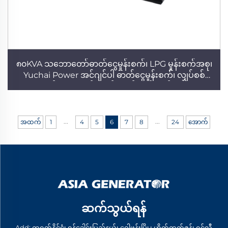
၈၀KVA သဘောတော်ဓာတ်ငွေမှုန်းစက်၊ LPG မှုန်းစက်အစု၊
Yuchai Power အင်ဂျင်ပါ ဓာတ်ငွေမှုန်းစက်၊ လျှပ်စစ်
စက်ရုံ၊ သုံးဖေ့စ် ဓာတ်ငွေမှုန်းစက် (အိမ်သုံး)
...
...
အထက်
1
4
5
6
7
8
24
အောက်
ဆက်သွယ်ရန်
Add: တရုတ်နိုင်ငံ၊ ရှန်ဒေါင်းပြည်နယ်၊ ဝေါဖန်းမြို့၊ ဟိုက်တက်ဇုန်၊ ရှင်လီ