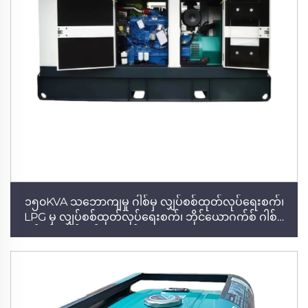
၁၅၀KVA သဘောကျမှု ဂါစ်မှ လျှပ်စစ်ထုတ်လုပ်ရေးစက်၊
LPG မှ လျှပ်စစ်ထုတ်လုပ်ရေးစက်၊ ဘိုင်ယောဂက်စ် ဂါစ်မှ
လျှပ်စစ်ထုတ်လုပ်ရေးစက်၊ Yuchai၊ Weichai၊ Cummins
အင်ဂျင်ပါ လျှပ်စစ်ထုတ်လုပ်ရေးစက် ထုတ်လုပ်သူ၊ ဟိုတယ်
နှင့် အဆောက်အဦးအတွက် လျှပ်စစ်စက်ရုံ