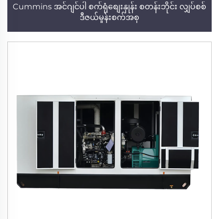
Cummins အင်ဂျင်ပါ စက်ရုံစျေးနှုန်း စတန်းဘိုင်း လျှပ်စစ်
ဒီဇယ်မှုန်းစက်အစု