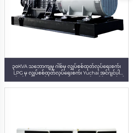
၃၀KVA သဘောကျမှု ဂါစ်မှ လျှပ်စစ်ထုတ်လုပ်ရေးစက်၊
LPG မှ လျှပ်စစ်ထုတ်လုပ်ရေးစက်၊ Yuchai အင်ဂျင်ပါ
လျှပ်စစ်စက်ရုံ၊ အိမ်သုံးအတွက် သုံးဖောက်ခွဲ ဂါစ်မှ လျှပ်စစ်
ထုတ်လုပ်ရေးစက်