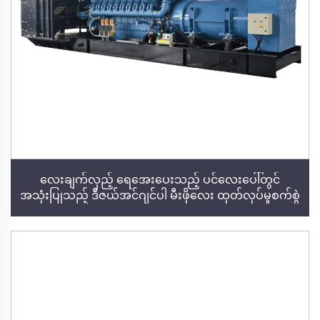
လေးချက်လှည့် ရေအေးပေးသည့် ပင်လေးပေါ်တွင်
အသုံးပြုသည့် ဒီဇယ်အင်ဂျင်ပါ မီးဖိုလေး ထုတ်လုပ်မှုစက်စွဲ