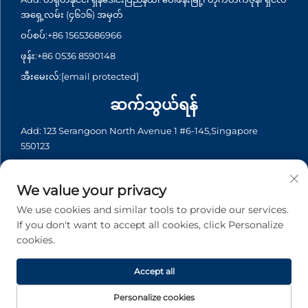
အရှေ့လမ်း (၄၆၁၆) အမှတ်
ဝပ်စပ်:
+86 15653686966
ဖုန်း:
+86 0536 8590148
အီးမေးလ်:
[email protected]
ဆက်သွယ်ရန်
Add: 123 Serangoon North Avenue 1 #6-145,Singapore
550123
ဝပ်စပ်:
+65 6935 2033
ဖုန်း:
+65 6935 2033
We value your privacy
အီးမေးလ်:
[email protected]
We use cookies and similar tools to provide our services.
If you don't want to accept all cookies, click Personalize
cookies.
မူပိုင်ခွင့် © 2026 Asia Generator Co., Ltd. မှပိုင်ဆိုင်ပါသည်။ မူပိုင်ခွင့်
အားလုံးကိုထားရှိပါသည်။ -
လျှို့ဝှက်မှုမူဝါဒ
Accept all
Personalize cookies