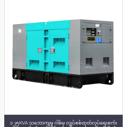
၁၂၅KVA သဘောကျမှု ဂါစ်မှ လျှပ်စစ်ထုတ်လုပ်ရေးစက်၊