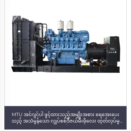
MTU အင်ဂျင်ပါ ဖွင့်ထားသည့်အမျိုးအစား ရေအေးပေး
သည့် အသံမှုန်သော လျှပ်စစ်ဒီဇယ်မီးဖိုလေး ထုတ်လုပ်မှု
စက်စွဲ