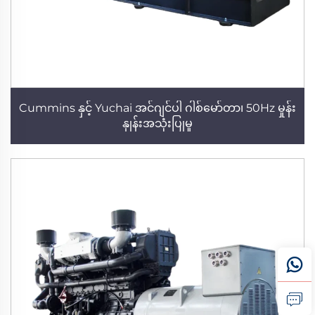
Cummins နှင့် Yuchai အင်ဂျင်ပါ ဂါစ်မော်တာ၊ 50Hz မှုန်း
နှုန်းအသုံးပြုမှု