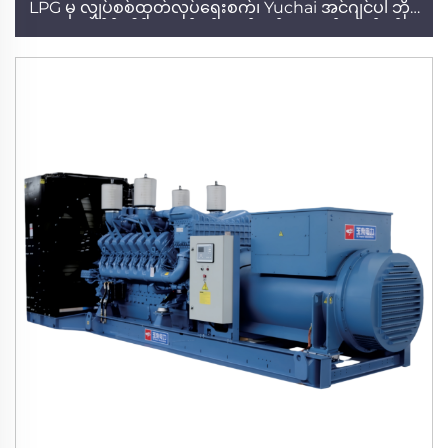
LPG မှ လျှပ်စစ်ထုတ်လုပ်ရေးစက်၊ Yuchai အင်ဂျင်ပါ ဘိုင်
ယောဂက်စ် ဂါစ်မှ လျှပ်စစ်ထုတ်လုပ်ရေးစက်၊ လျှပ်စစ်
စက်ရုံ၊ အရည်အသွေးမြင့် ဂါစ်မှ လျှပ်စစ်ထုတ်လုပ်ရေးစက်