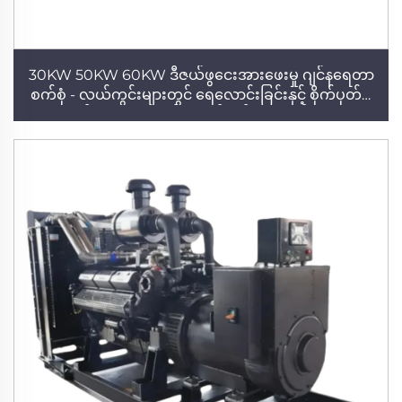
30KW 50KW 60KW ဒီဇယ်ဖွငေးအားဖေးမှု ဂျင်နရေတာ
စက်စုံ - လယ်ကွင်းများတွင် ရေလောင်းခြင်းနှင့် စိုက်ပုတ်မှု
အတွက် အလေးအနက် အလုပ်လုပ်သော ဂျင်နရေတာ