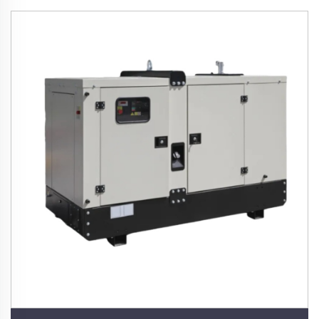
ဂျင်နရေတာစက်စုံ