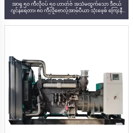
အာရှ ၅၀ ကီလိုဝပ် ၅၀ ဟာတ်ဇ် အသံမထွက်သော ဒီဇယ်
ဂျင်နရေတာ၊ ၈၀ ကီလိုဗောလ့်အာမ်ပီယာ သုံးဖေ့စ် ကြေးနီ
အခြေပြု ဒီဇယ်ဂျင်နရေတာ