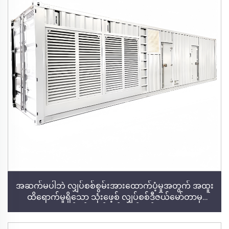
အဆက်မပါဘဲ လျှပ်စစ်စွမ်းအားထောက်ပံ့မှုအတွက် အထူး
ထိရောက်မှုရှိသော သုံးဖေ့စ် လျှပ်စစ်ဒီဇယ်မော်တာမှ
လျှပ်စစ်ထုတ်လုပ်သည့်စက်များ