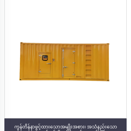
ကွန်တိန်နာဖွင့်ထားသောအမျိုးအစား၊ အသံနည်းသော