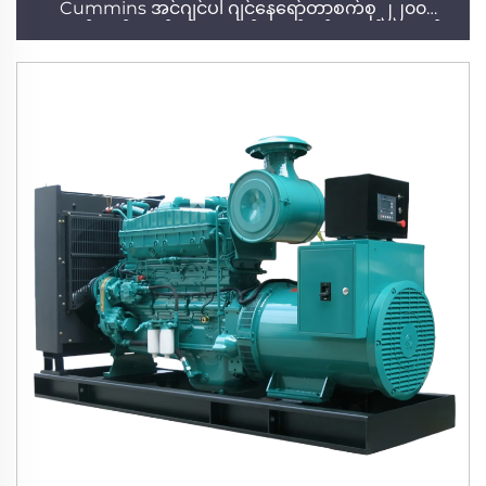
Cummins အင်ဂျင်ပါ ဂျင်နေရော်တာစက်စု ၂၂၀၀
ကီလိုဝပ် စက်မှုလုပ်ငန်းအတွက် ဒီဇယ်ဂျင်နေရော်တာစက်စု