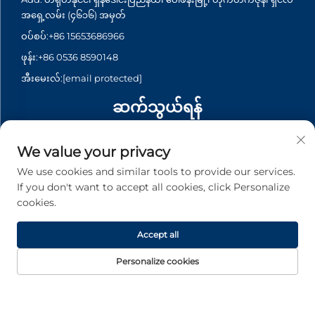
အရှေ့လမ်း (၄၆၁၆) အမှတ်
ဝပ်စပ်:
+86 15653686966
ဖုန်း:
+86 0536 8590148
အီးမေးလ်:
[email protected]
ဆက်သွယ်ရန်
Add: 123 Serangoon North Avenue 1 #6-145,Singapore
We value your privacy
550123
ဝပ်စပ်:
+65 6935 2033
We use cookies and similar tools to provide our services.
If you don't want to accept all cookies, click Personalize
ဖုန်း:
+65 6935 2033
cookies.
အီးမေးလ်:
[email protected]
Accept all
Personalize cookies
မူပိုင်ခွင့် © 2026 Asia Generator Co., Ltd. မှပိုင်ဆိုင်ပါသည်။ မူပိုင်ခွင့်
အားလုံးကိုထားရှိပါသည်။ -
လျှို့ဝှက်မှုမူဝါဒ