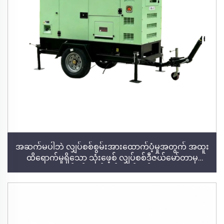
အဆက်မပါဘဲ လျှပ်စစ်စွမ်းအားထောက်ပံ့မှုအတွက် အထူး
ထိရောက်မှုရှိသော သုံးဖေ့စ် လျှပ်စစ်ဒီဇယ်မော်တာမှ
လျှပ်စစ်ထုတ်လုပ်သည့်စက်များ