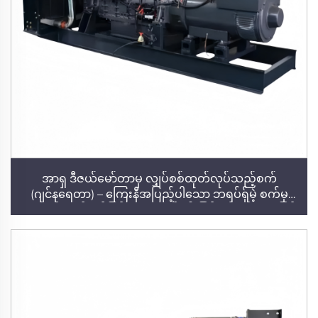
အာရှ ဒီဇယ်မော်တာမှ လျှပ်စစ်ထုတ်လုပ်သည့်စက်
(ဂျင်နရေတာ) – ကြေးနီအပြည့်ပါသော ဘရပ်ရှ်မဲ့ စက်မှ
လျှပ်စစ်ထုတ်လုပ်ခြင်း၊ အသံနည်းပါးခြင်းနှင့် စွမ်းအားမြင့်
မားခြင်း – စက်မှုလုပ်ငန်းအတွက် အရေးပေါ် လျှပ်စစ်ဓာတ်
အား ဖောက်သည်အားပေးခြင်း