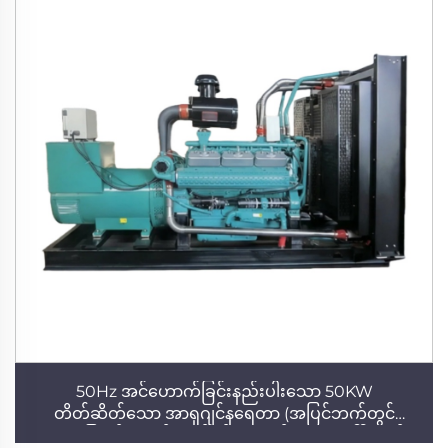
50Hz အင်ဟောက်ခြင်းနည်းပါးသော 50KW
တိတ်ဆိတ်သော အာရှဂျင်နရေတာ (အပြင်ဘက်တွင်
အသုံးပြုရန်) - စက်မှုလုပ်ငန်းအတွက် အရေးပေါ် ဒီဇယ်