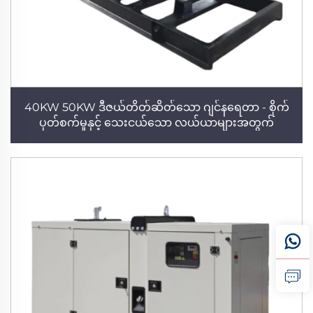
40KW 50KW ဒီဇယ်တိတ်ဆိတ်သော ဂျင်နရေတာ - စိုက်
ပုတ်စက်မှုနှင့် သေးငယ်သော လယ်ယာများအတွက်