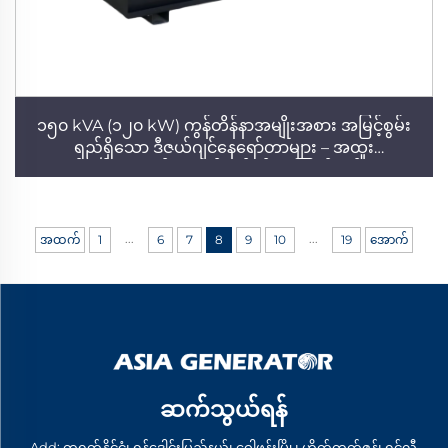
၁၅၀ kVA (၁၂၀ kW) ကွန်တိန်နာအမျိုးအစား အမြင့်စွမ်း
ရည်ရှိသော ဒီဇယ်ဂျင်နေရော်တာများ – အထူး
ကောင်းမွန်သော စွမ်းဆောင်ရည်နှင့် ယုံကြည်စိတ်ချရမှုရှိ
...
...
အထက်
1
6
7
8
9
10
19
အောက်
ဆက်သွယ်ရန်
Add: တရုတ်နိုင်ငံ၊ ရှန်ဒေါင်းပြည်နယ်၊ ဝေါဖန်းမြို့၊ ဟိုက်တက်ဇုန်၊ ရှင်လီ