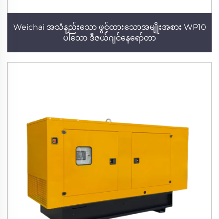
Weichai အသံနည်းသော ဖွင့်ထားသောအမျိုးအစား WP10
ပါသော ဒီဇယ်ဂျင်နေရော်တာ