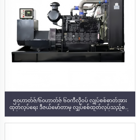
၅၀ဟာတ်ဇ်/၆၀ဟာတ်ဇ် ၆၀ကီလိုဝပ် လျှပ်စစ်ဓာတ်အား
ထုတ်လုပ်ရေး ဒီဇယ်မော်တာမှ လျှပ်စစ်ထုတ်လုပ်သည့်စက်
(ဂျင်နရေတာ) – ၁၀၀ကီလိုဗော်အာ သုံးဖက်စုံ စက်မှုလုပ်ငန်း
အတွက် စိတ်ခေါ်မှုမရှိသော ဒီဇယ်မော်တာမှ လျှပ်စစ်
ထုတ်လုပ်သည့်စက် (ဂျင်နရေတာ)