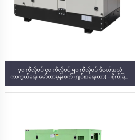
၃၀ ကီလိုဝပ် ၄၀ ကီလိုဝပ် ၅၀ ကီလိုဝပ် ဒီဇယ်အသံ
ကာကွယ်ရေး မော်တာမှုန်းစက် (ဂျင်နာရေးတာ) – စိုက်ခြင်း
နှင့် အသားတွင်းမွေးမြူရေးလုပ်ငန်းငယ်များအတွက်