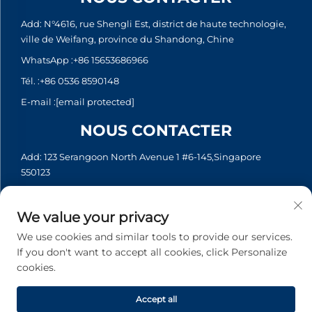
Add: N°4616, rue Shengli Est, district de haute technologie,
ville de Weifang, province du Shandong, Chine
WhatsApp :
+86 15653686966
Tél. :
+86 0536 8590148
E-mail :
[email protected]
NOUS CONTACTER
Add: 123 Serangoon North Avenue 1 #6-145,Singapore
550123
WhatsApp :
+65 6935 2033
Tél. :
+65 6935 2033
We value your privacy
E-mail :
[email protected]
We use cookies and similar tools to provide our services.
If you don't want to accept all cookies, click Personalize
cookies.
Copyright © 2026 Asia Generator Co., Ltd. Tous droits réservés. -
Politique de confidentialité
Accept all