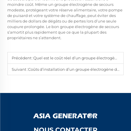
moindre coût. Même un groupe électrogène de secours
modeste, protégeant votre réserve alimentaire, votre pompe
de puisard et votre système de chauffage, peut éviter des
milliers de dollars de dégâts ou de pertes lors d’une seule
coupure prolongée. Le bon groupe électrogène de secours
s’amortit plus rapidement que ce que la plupart des
propriétaires ne s’attendent.
Précédent :
Quel est le coût réel d’un groupe électrogène pour toute la maison en 2026 ?
Suivant :
Coûts d’installation d’un groupe électrogène domestique : ce que vous paierez
NOUS CONTACTER