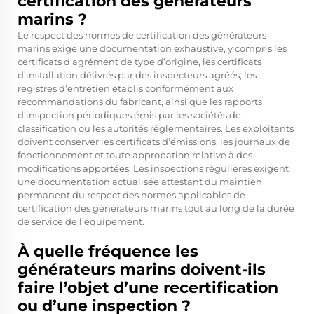
certification des générateurs
marins ?
Le respect des normes de certification des générateurs
marins exige une documentation exhaustive, y compris les
certificats d’agrément de type d’origine, les certificats
d’installation délivrés par des inspecteurs agréés, les
registres d’entretien établis conformément aux
recommandations du fabricant, ainsi que les rapports
d’inspection périodiques émis par les sociétés de
classification ou les autorités réglementaires. Les exploitants
doivent conserver les certificats d’émissions, les journaux de
fonctionnement et toute approbation relative à des
modifications apportées. Les inspections régulières exigent
une documentation actualisée attestant du maintien
permanent du respect des normes applicables de
certification des générateurs marins tout au long de la durée
de service de l’équipement.
À quelle fréquence les
générateurs marins doivent-ils
faire l’objet d’une recertification
ou d’une inspection ?