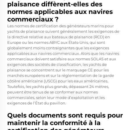
plaisance diffèrent-elles des
normes applicables aux navires
commerciaux ?
Les normes de certification des générateurs marins pour
yachts de plaisance suivent généralement les exigences de
la directive relative aux bateaux de plaisance (RCD) en
Europe ou les normes ABYC aux États-Unis, qui sont
globalement moins contraignantes que les exigences
applicables aux navires commerciaux. Alors que les navires
commerciaux doivent satisfaire aux normes SOLAS et aux
exigences des sociétés de classification, les yachts de
plaisance se concentrent sur le marquage CE pour les
marchés européens et sur la réglementation de la garde
côtière américaine (USCG) pour les eaux américaines.
Toutefois, les yachts plus grands, dépassant 24 mètres,
peuvent être tenus de se conformer aux normes
commerciales, selon leur mode d’exploitation et les
exigences de l’État du pavillon.
Quels documents sont requis pour
maintenir la conformité à la