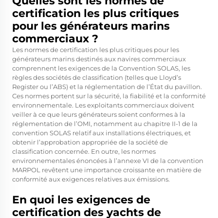
Quelles sont les normes de
certification les plus critiques
pour les générateurs marins
commerciaux ?
Les normes de certification les plus critiques pour les
générateurs marins destinés aux navires commerciaux
comprennent les exigences de la Convention SOLAS, les
règles des sociétés de classification (telles que Lloyd’s
Register ou l’ABS) et la réglementation de l’État du pavillon.
Ces normes portent sur la sécurité, la fiabilité et la conformité
environnementale. Les exploitants commerciaux doivent
veiller à ce que leurs générateurs soient conformes à la
réglementation de l’OMI, notamment au chapitre II-1 de la
convention SOLAS relatif aux installations électriques, et
obtenir l’approbation appropriée de la société de
classification concernée. En outre, les normes
environnementales énoncées à l’annexe VI de la convention
MARPOL revêtent une importance croissante en matière de
conformité aux exigences relatives aux émissions.
En quoi les exigences de
certification des yachts de