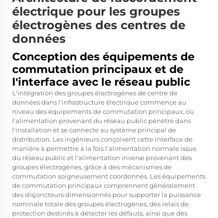
électrique pour les groupes
électrogènes des centres de
données
Conception des équipements de
commutation principaux et de
l'interface avec le réseau public
L'intégration des groupes électrogènes de centre de
données dans l'infrastructure électrique commence au
niveau des équipements de commutation principaux, où
l'alimentation provenant du réseau public pénètre dans
l'installation et se connecte au système principal de
distribution. Les ingénieurs conçoivent cette interface de
manière à permettre à la fois l'alimentation normale issue
du réseau public et l'alimentation inverse provenant des
groupes électrogènes, grâce à des mécanismes de
commutation soigneusement coordonnés. Les équipements
de commutation principaux comprennent généralement
des disjoncteurs dimensionnés pour supporter la puissance
nominale totale des groupes électrogènes, des relais de
protection destinés à détecter les défauts, ainsi que des