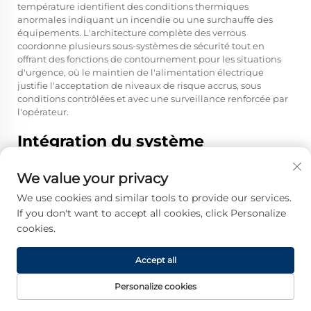
température identifient des conditions thermiques
anormales indiquant un incendie ou une surchauffe des
équipements. L'architecture complète des verrous
coordonne plusieurs sous-systèmes de sécurité tout en
offrant des fonctions de contournement pour les situations
d'urgence, où le maintien de l'alimentation électrique
justifie l'acceptation de niveaux de risque accrus, sous
conditions contrôlées et avec une surveillance renforcée par
l'opérateur.
Intégration du système
d'échappement et commandes
des émissions
We value your privacy
Les réglementations environnementales régissant le
We use cookies and similar tools to provide our services.
fonctionnement des groupes électrogènes des centres de
If you don't want to accept all cookies, click Personalize
données exigent l’intégration de systèmes d’échappement
cookies.
permettant de maîtriser les émissions d’oxydes d’azote, de
matières particulaires, de monoxyde de carbone et
d’hydrocarbures imbrûlés. L’intégration du système
Accept all
d’échappement commence au niveau du groupe
électrogène, avec des raccordements au collecteur
Personalize cookies
d’échappement vers des canalisations isolées qui