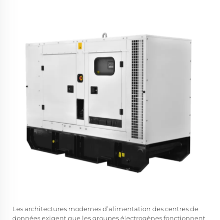
Les architectures modernes d’alimentation des centres de
données exigent que les groupes électrogènes fonctionnent