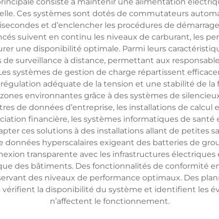
rincipale consiste à maintenir une alimentation électriq
urelle. Ces systèmes sont dotés de commutateurs automat
lisecondes et d’enclencher les procédures de démarrag
és suivent en continu les niveaux de carburant, les perf
rer une disponibilité optimale. Parmi leurs caractérist
surveillance à distance, permettant aux responsables 
Les systèmes de gestion de charge répartissent efficace
gulation adéquate de la tension et une stabilité de la
s zones environnantes grâce à des systèmes de silencieu
ntres de données d’entreprise, les installations de calc
iation financière, les systèmes informatiques de santé e
ter ces solutions à des installations allant de petites 
 données hyperscalaires exigeant des batteries de gro
xion transparente avec les infrastructures électriques 
que des bâtiments. Des fonctionnalités de conformité e
ervant des niveaux de performance optimaux. Des planni
érifient la disponibilité du système et identifient les
n’affectent le fonctionnement.