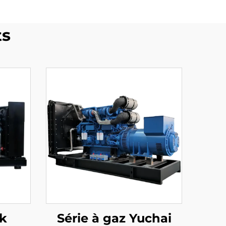
ts
uk
Série à gaz Yuchai