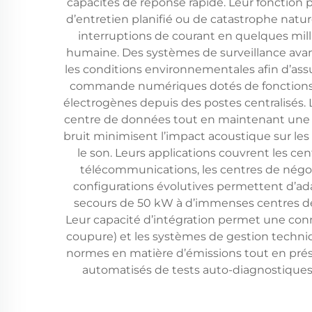
capacités de réponse rapide. Leur fonction p
d’entretien planifié ou de catastrophe nat
interruptions de courant en quelques mil
humaine. Des systèmes de surveillance avanc
les conditions environnementales afin d’assu
commande numériques dotés de fonctions de 
électrogènes depuis des postes centralisés. 
centre de données tout en maintenant une ré
bruit minimisent l’impact acoustique sur le
le son. Leurs applications couvrent les ce
télécommunications, les centres de négoc
configurations évolutives permettent d’adap
secours de 50 kW à d’immenses centres de
Leur capacité d’intégration permet une conne
coupure) et les systèmes de gestion techni
normes en matière d’émissions tout en prés
automatisés de tests auto-diagnostiques v