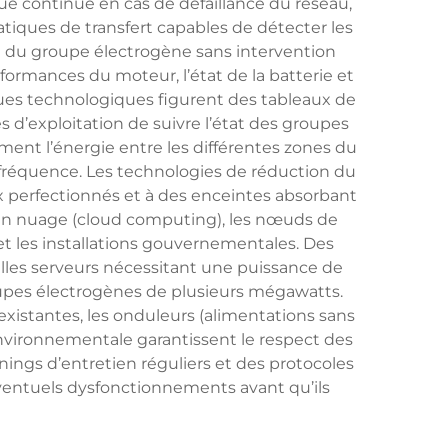
ue continue en cas de défaillance du réseau,
iques de transfert capables de détecter les
e du groupe électrogène sans intervention
ormances du moteur, l’état de la batterie et
iques technologiques figurent des tableaux de
d’exploitation de suivre l’état des groupes
ment l’énergie entre les différentes zones du
 fréquence. Les technologies de réduction du
x perfectionnés et à des enceintes absorbant
ul en nuage (cloud computing), les nœuds de
t les installations gouvernementales. Des
salles serveurs nécessitant une puissance de
upes électrogènes de plusieurs mégawatts.
existantes, les onduleurs (alimentations sans
nvironnementale garantissent le respect des
ngs d’entretien réguliers et des protocoles
 éventuels dysfonctionnements avant qu’ils