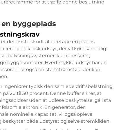
ktureret ramme for at træffe denne beslutning
å en byggeplads
stningskrav
, er det første skridt at foretage en præcis
icere al elektrisk udstyr, der vil køre samtidigt
øj, belysningssystemer, kompressorer,
ige byggekontorer. Hvert stykke udstyr har en
essorer har også en startstrømstød, der kan
men.
er ingeniører typisk den samlede driftsbelastning
 på 20 til 30 procent. Denne buffer sikrer, at
ngsspidser uden at udløse beskyttelse, gå i stå
 følsom elektronik. En generator, der
ale nominelle kapacitet, vil også opleve
ng beskytter både udstyret og selve strømkilden.