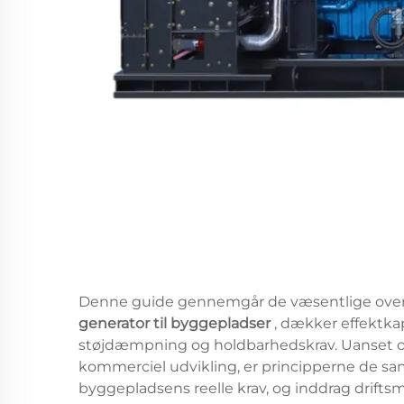
Denne guide gennemgår de væsentlige overvej
generator til byggepladser
, dækker effektka
støjdæmpning og holdbarhedskrav. Uanset om d
kommerciel udvikling, er principperne de sam
byggepladsens reelle krav, og inddrag driftsm