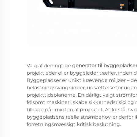
Valg af den rigtige
generator til byggepladse
projektleder eller byggeleder træffer, inde
Byggepladser er unikt krævende miljøer – de 
belastningssvingninger, udsættelse for uden
projekttidsplanerne. En dårligt valgt strømf
følsomt maskineri, skabe sikkerhedsrisici o
tilbage på i midten af projektet. At forstå, hv
byggepladsens reelle strømbehov, er derfor ik
forretningsmæssigt kritisk beslutning.