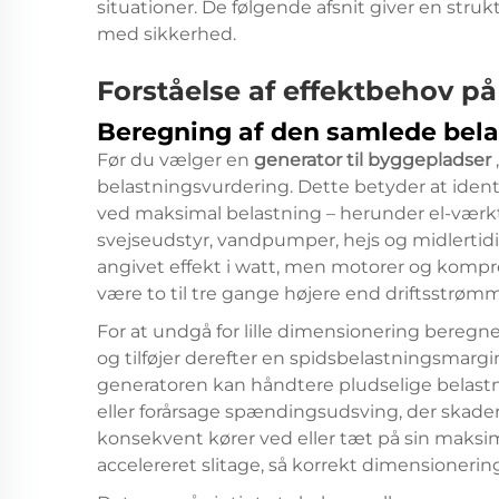
situationer. De følgende afsnit giver en stru
med sikkerhed.
Forståelse af effektbehov p
Beregning af den samlede bela
Før du vælger en
generator til byggepladser
belastningsvurdering. Dette betyder at identif
ved maksimal belastning – herunder el-værkt
svejseudstyr, vandpumper, hejs og midlertid
angivet effekt i watt, men motorer og kompr
være to til tre gange højere end driftsstrøm
For at undgå for lille dimensionering beregn
og tilføjer derefter en spidsbelastningsmargin
generatoren kan håndtere pludselige belastni
eller forårsage spændingsudsving, der skader
konsekvent kører ved eller tæt på sin maksim
accelereret slitage, så korrekt dimensioneri