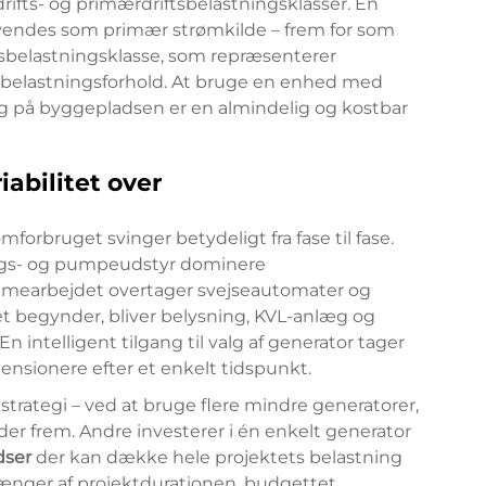
rifts- og primærdriftsbelastningsklasser. En
vendes som primær strømkilde – frem for som
tsbelastningsklasse, som repræsenterer
 belastningsforhold. At bruge en enhed med
ug på byggepladsen er en almindelig og kostbar
abilitet over
forbruget svinger betydeligt fra fase til fase.
ngs- og pumpeudstyr dominere
mmearbejdet overtager svejseautomater og
det begynder, bliver belysning, KVL-anlæg og
 intelligent tilgang til valg af generator tager
imensionere efter et enkelt tidspunkt.
rategi – ved at bruge flere mindre generatorer,
krider frem. Andre investerer i én enkelt generator
dser
der kan dække hele projektets belastning
fhænger af projektdurationen, budgettet,