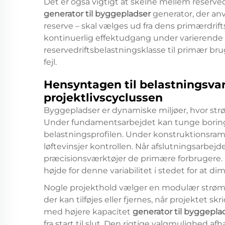
Det er også vigtigt at skelne mellem reserved
generator til byggepladser
generator, der an
reserve – skal vælges ud fra dens primærdrif
kontinuerlig effektudgang under varierende
reservedriftsbelastningsklasse til primær br
fejl.
Hensyntagen til belastningsvari
projektlivscyclussen
Byggepladser er dynamiske miljøer, hvor strøm
Under fundamentsarbejdet kan tunge bori
belastningsprofilen. Under konstruktionsra
løftevinsjer kontrollen. Når afslutningsarbej
præcisionsværktøjer de primære forbrugere. En
højde for denne variabilitet i stedet for at d
Nogle projekthold vælger en modulær strømst
der kan tilføjes eller fjernes, når projektet s
med højere kapacitet
generator til byggepla
fra start til slut. Den rigtige valgmulighed a