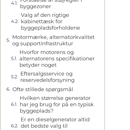
Forståelse af støjregler i
byggezoner
Valg af den rigtige
kabinettæsk for
byggepladsforholdene
Motormærke, alternatorkvalitet
og supportinfrastruktur
Hvorfor motorens og
alternatorens specifikationer
betyder noget
Eftersalgsservice og
reservedelsforsyning
Ofte stillede spørgsmål
Hvilken størrelse generator
har jeg brug for på en typisk
byggeplads?
Er en dieselgenerator altid
det bedste valg til