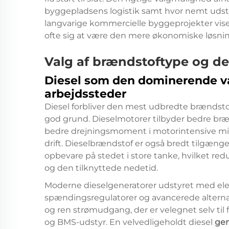
byggepladsens logistik samt hvor nemt udsty
langvarige kommercielle byggeprojekter vise
ofte sig at være den mere økonomiske løsning
Valg af brændstoftype og d
Diesel som den dominerende v
arbejdssteder
Diesel forbliver den mest udbredte brændsto
god grund. Dieselmotorer tilbyder bedre bræn
bedre drejningsmoment i motorintensive mil
drift. Dieselbrændstof er også bredt tilgænge
opbevare på stedet i store tanke, hvilket re
og den tilknyttede nedetid.
Moderne dieselgeneratorer udstyret med ele
spændingsregulatorer og avancerede alternato
og ren strømudgang, der er velegnet selv t
og BMS-udstyr. En velvedligeholdt diesel
gen