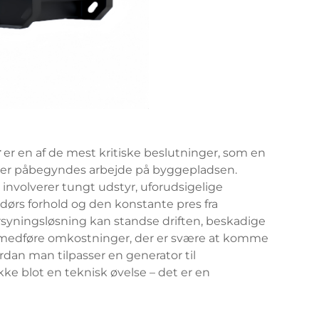
r
er en af de mest kritiske beslutninger, som en
n der påbegyndes arbejde på byggepladsen.
involverer tungt udstyr, uforudsigelige
dørs forhold og den konstante pres fra
orsyningsløsning kan standse driften, beskadige
g medføre omkostninger, der er svære at komme
ordan man tilpasser en generator til
ke blot en teknisk øvelse – det er en