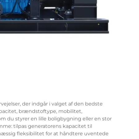
elser, der indgår i valget af den bedste
pacitet, brændstoftype, mobilitet,
u styrer en lille boligbygning eller en stor
me: tilpas generatorens kapacitet til
æssig fleksibilitet for at håndtere uventede