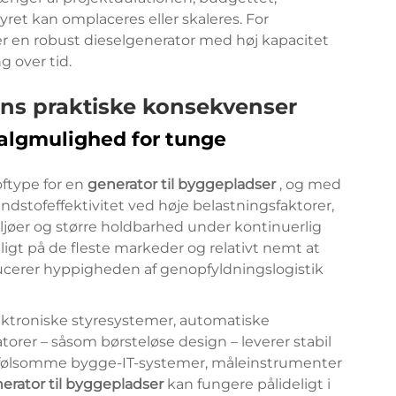
ret kan omplaceres eller skaleres. For
r en robust dieselgenerator med høj kapacitet
 over tid.
ens praktiske konsekvenser
algmulighed for tunge
ftype for en
generator til byggepladser
, og med
dstofeffektivitet ved høje belastningsfaktorer,
jøer og større holdbarhed under kontinuerlig
ligt på de fleste markeder og relativt nemt at
ducerer hyppigheden af genopfyldningslogistik
ktroniske styresystemer, automatiske
rer – såsom børsteløse design – leverer stabil
il følsomme bygge-IT-systemer, måleinstrumenter
erator til byggepladser
kan fungere pålideligt i