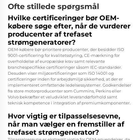
Ofte stillede spørgsmål
Hvilke certificeringer bør OEM-
købere søge efter, når de vurderer
producenter af trefaset
strømgeneratorer?
OEM-købere bør prioritere producenter, der besidder ISO
9001-certificering for kvalitetsstyring, CE-mærkning for
overholdelse af europæiske krav samt relevante
branchespecifikke certificeringer såsom IEC-standarder.
Desuden viser miljøcertificeringer som ISO 14001 og
certificeringer inden for arbejdsmiljø sikkerhed, at der er
implementeret omfattende ledelsessystemer. Godkendelser
fra store motorproducenter som Cummins, Perkins eller
Volvo bekræfter et veludviklet leverandørforhold samt
teknisk kompetence i integration af premiumkomponenter.
Hvor vigtig er tilpasselsesevne,
når man vælger en fremstiller af
trefaset strømgenerator?
Tilpasselsesevne er ekstremt vigtig for OEM-anvendelser, da