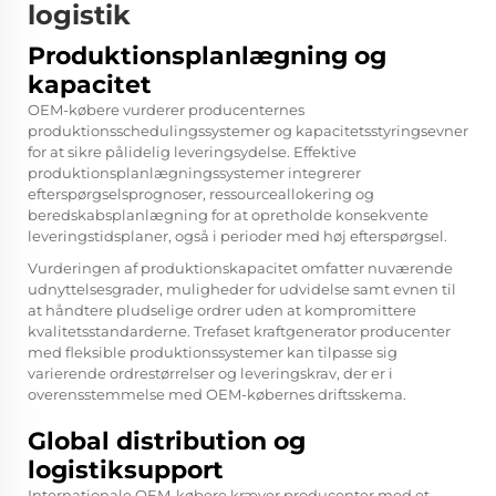
logistik
Produktionsplanlægning og
kapacitet
OEM-købere vurderer producenternes
produktionsschedulingssystemer og kapacitetsstyringsevner
for at sikre pålidelig leveringsydelse. Effektive
produktionsplanlægningssystemer integrerer
efterspørgselsprognoser, ressourceallokering og
beredskabsplanlægning for at opretholde konsekvente
leveringstidsplaner, også i perioder med høj efterspørgsel.
Vurderingen af produktionskapacitet omfatter nuværende
udnyttelsesgrader, muligheder for udvidelse samt evnen til
at håndtere pludselige ordrer uden at kompromittere
kvalitetsstandarderne.
Trefaset kraftgenerator
producenter
med fleksible produktionssystemer kan tilpasse sig
varierende ordrestørrelser og leveringskrav, der er i
overensstemmelse med OEM-købernes driftsskema.
Global distribution og
logistiksupport
Internationale OEM-købere kræver producenter med et