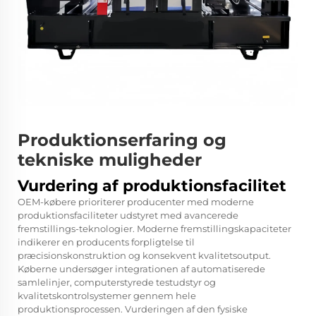
Produktionserfaring og
tekniske muligheder
Vurdering af produktionsfacilitet
OEM-købere prioriterer producenter med moderne
produktionsfaciliteter udstyret med avancerede
fremstillings-teknologier. Moderne fremstillingskapaciteter
indikerer en producents forpligtelse til
præcisionskonstruktion og konsekvent kvalitetsoutput.
Køberne undersøger integrationen af automatiserede
samlelinjer, computerstyrede testudstyr og
kvalitetskontrolsystemer gennem hele
produktionsprocessen. Vurderingen af den fysiske