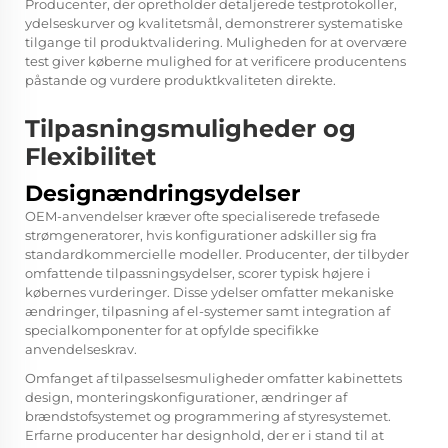
Producenter, der opretholder detaljerede testprotokoller,
ydelseskurver og kvalitetsmål, demonstrerer systematiske
tilgange til produktvalidering. Muligheden for at overvære
test giver køberne mulighed for at verificere producentens
påstande og vurdere produktkvaliteten direkte.
Tilpasningsmuligheder og
Flexibilitet
Designændringsydelser
OEM-anvendelser kræver ofte specialiserede trefasede
strømgeneratorer, hvis konfigurationer adskiller sig fra
standardkommercielle modeller. Producenter, der tilbyder
omfattende tilpassningsydelser, scorer typisk højere i
købernes vurderinger. Disse ydelser omfatter mekaniske
ændringer, tilpasning af el-systemer samt integration af
specialkomponenter for at opfylde specifikke
anvendelseskrav.
Omfanget af tilpasselsesmuligheder omfatter kabinettets
design, monteringskonfigurationer, ændringer af
brændstofsystemet og programmering af styresystemet.
Erfarne producenter har designhold, der er i stand til at