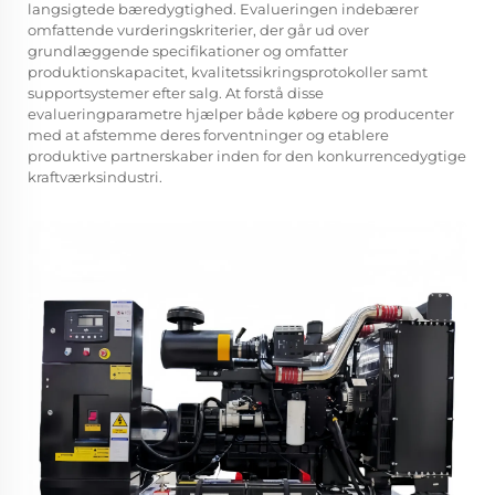
langsigtede bæredygtighed. Evalueringen indebærer
omfattende vurderingskriterier, der går ud over
grundlæggende specifikationer og omfatter
produktionskapacitet, kvalitetssikringsprotokoller samt
supportsystemer efter salg. At forstå disse
evalueringparametre hjælper både købere og producenter
med at afstemme deres forventninger og etablere
produktive partnerskaber inden for den konkurrencedygtige
kraftværksindustri.