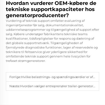
Hvordan vurderer OEM-købere de
tekniske supportkapaciteter hos
generatorproducenter?
Vurdering af teknisk support omfatter evaluering af
ingeniørtjenester før salg, dokumentationskvalitet,
uddannelsesprogrammer og tilgængelighed af support efter
salg. Købere undersøger fabrikantens tekniske teams
kvalifikationer, tidsforpligtelser for respons og dækning af
det globale supportnetværk. Tilgængeligheden af
fjernstyrede diagnostiske funktioner, lager af reservedele og
teknikere til feltsservice giver yderligere sikkerhed for
omfattende teknisk support gennem hele livscyclen for
trefaset strømgeneratorer.
Forrige:
Hvilke belastnings- og spændingsværdier er afgørende ved indkøb af trefasede strømgeneratorer?
Næste:
Hvordan vælger entreprenører trailer-generatorer til fjerne arbejdssteder?