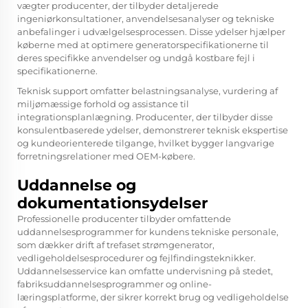
vægter producenter, der tilbyder detaljerede
ingeniørkonsultationer, anvendelsesanalyser og tekniske
anbefalinger i udvælgelsesprocessen. Disse ydelser hjælper
køberne med at optimere generatorspecifikationerne til
deres specifikke anvendelser og undgå kostbare fejl i
specifikationerne.
Teknisk support omfatter belastningsanalyse, vurdering af
miljømæssige forhold og assistance til
integrationsplanlægning. Producenter, der tilbyder disse
konsulentbaserede ydelser, demonstrerer teknisk ekspertise
og kundeorienterede tilgange, hvilket bygger langvarige
forretningsrelationer med OEM-købere.
Uddannelse og
dokumentationsydelser
Professionelle producenter tilbyder omfattende
uddannelsesprogrammer for kundens tekniske personale,
som dækker drift af trefaset strømgenerator,
vedligeholdelsesprocedurer og fejlfindingsteknikker.
Uddannelsesservice kan omfatte undervisning på stedet,
fabriksuddannelsesprogrammer og online-
læringsplatforme, der sikrer korrekt brug og vedligeholdelse