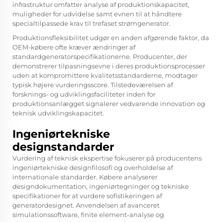
infrastruktur omfatter analyse af produktionskapacitet,
muligheder for udvidelse samt evnen til at håndtere
specialtilpassede krav til trefaset strømgenerator.
Produktionsfleksibilitet udgør en anden afgørende faktor, da
OEM-købere ofte kræver ændringer af
standardgeneratorspecifikationerne. Producenter, der
demonstrerer tilpasningsevne i deres produktionsprocesser
uden at kompromittere kvalitetsstandarderne, modtager
typisk højere vurderingsscore. Tilstedeværelsen af
forsknings- og udviklingsfaciliteter inden for
produktionsanlægget signalerer vedvarende innovation og
teknisk udviklingskapacitet.
Ingeniørtekniske
designstandarder
Vurdering af teknisk ekspertise fokuserer på producentens
ingeniørtekniske designfilosofi og overholdelse af
internationale standarder. Købere analyserer
designdokumentation, ingeniørtegninger og tekniske
specifikationer for at vurdere sofistikeringen af
generatordesignet. Anvendelsen af avanceret
simulationssoftware, finite element-analyse og