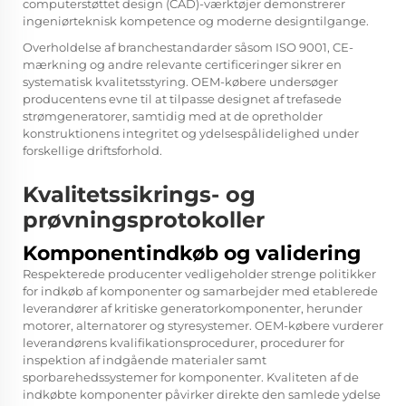
computerstøttet design (CAD)-værktøjer demonstrerer
ingeniørteknisk kompetence og moderne designtilgange.
Overholdelse af branchestandarder såsom ISO 9001, CE-
mærkning og andre relevante certificeringer sikrer en
systematisk kvalitetsstyring. OEM-købere undersøger
producentens evne til at tilpasse designet af trefasede
strømgeneratorer, samtidig med at de opretholder
konstruktionens integritet og ydelsespålidelighed under
forskellige driftsforhold.
Kvalitetssikrings- og
prøvningsprotokoller
Komponentindkøb og validering
Respekterede producenter vedligeholder strenge politikker
for indkøb af komponenter og samarbejder med etablerede
leverandører af kritiske generatorkomponenter, herunder
motorer, alternatorer og styresystemer. OEM-købere vurderer
leverandørens kvalifikationsprocedurer, procedurer for
inspektion af indgående materialer samt
sporbarehedssystemer for komponenter. Kvaliteten af de
indkøbte komponenter påvirker direkte den samlede ydelse