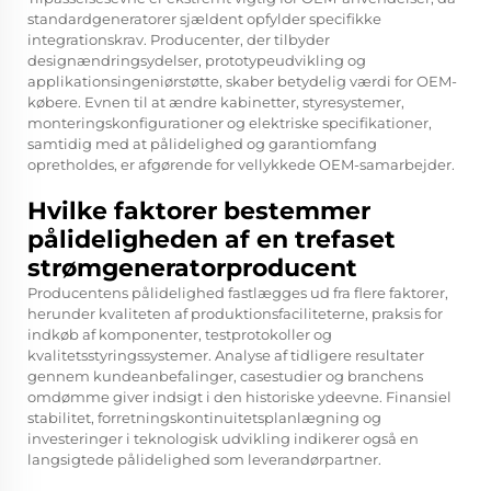
standardgeneratorer sjældent opfylder specifikke
integrationskrav. Producenter, der tilbyder
designændringsydelser, prototypeudvikling og
applikationsingeniørstøtte, skaber betydelig værdi for OEM-
købere. Evnen til at ændre kabinetter, styresystemer,
monteringskonfigurationer og elektriske specifikationer,
samtidig med at pålidelighed og garantiomfang
opretholdes, er afgørende for vellykkede OEM-samarbejder.
Hvilke faktorer bestemmer
pålideligheden af en trefaset
strømgeneratorproducent
Producentens pålidelighed fastlægges ud fra flere faktorer,
herunder kvaliteten af produktionsfaciliteterne, praksis for
indkøb af komponenter, testprotokoller og
kvalitetsstyringssystemer. Analyse af tidligere resultater
gennem kundeanbefalinger, casestudier og branchens
omdømme giver indsigt i den historiske ydeevne. Finansiel
stabilitet, forretningskontinuitetsplanlægning og
investeringer i teknologisk udvikling indikerer også en
langsigtede pålidelighed som leverandørpartner.