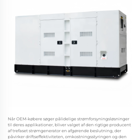
Når OEM-købere søger pålidelige strømforsyningsløsninger
til deres applikationer, bliver valget af den rigtige producent
af trefaset strømgenerator en afgørende beslutning, der
påvirker driftseffektiviteten, omkostningsstyringen og den