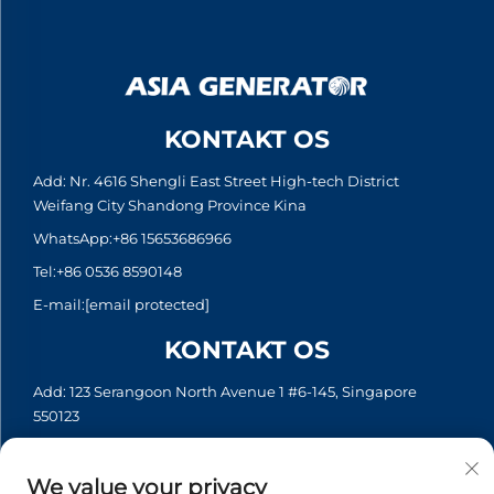
KONTAKT OS
Add: Nr. 4616 Shengli East Street High-tech District
Weifang City Shandong Province Kina
WhatsApp:
+86 15653686966
Tel:
+86 0536 8590148
E-mail:
[email protected]
KONTAKT OS
Add: 123 Serangoon North Avenue 1 #6-145, Singapore
550123
WhatsApp:
+65 6935 2033
Tel:
+65 6935 2033
We value your privacy