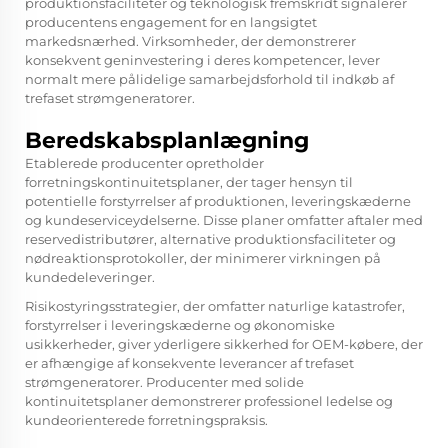
produktionsfaciliteter og teknologisk fremskridt signalerer
producentens engagement for en langsigtet
markedsnærhed. Virksomheder, der demonstrerer
konsekvent geninvestering i deres kompetencer, lever
normalt mere pålidelige samarbejdsforhold til indkøb af
trefaset strømgeneratorer.
Beredskabsplanlægning
Etablerede producenter opretholder
forretningskontinuitetsplaner, der tager hensyn til
potentielle forstyrrelser af produktionen, leveringskæderne
og kundeserviceydelserne. Disse planer omfatter aftaler med
reservedistributører, alternative produktionsfaciliteter og
nødreaktionsprotokoller, der minimerer virkningen på
kundedeleveringer.
Risikostyringsstrategier, der omfatter naturlige katastrofer,
forstyrrelser i leveringskæderne og økonomiske
usikkerheder, giver yderligere sikkerhed for OEM-købere, der
er afhængige af konsekvente leverancer af trefaset
strømgeneratorer. Producenter med solide
kontinuitetsplaner demonstrerer professionel ledelse og
kundeorienterede forretningspraksis.