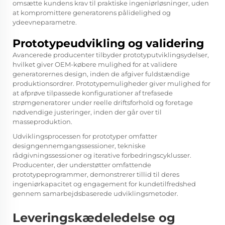
omsætte kundens krav til praktiske ingeniørløsninger, uden
at kompromittere generatorens pålidelighed og
ydeevneparametre.
Prototypeudvikling og validering
Avancerede producenter tilbyder prototyputviklingsydelser,
hvilket giver OEM-købere mulighed for at validere
generatorernes design, inden de afgiver fuldstændige
produktionsordrer. Prototypemuligheder giver mulighed for
at afprøve tilpassede konfigurationer af trefasede
strømgeneratorer under reelle driftsforhold og foretage
nødvendige justeringer, inden der går over til
masseproduktion.
Udviklingsprocessen for prototyper omfatter
designgennemgangssessioner, tekniske
rådgivningssessioner og iterative forbedringscyklusser.
Producenter, der understøtter omfattende
prototypeprogrammer, demonstrerer tillid til deres
ingeniørkapacitet og engagement for kundetilfredshed
gennem samarbejdsbaserede udviklingsmetoder.
Leveringskædeledelse og