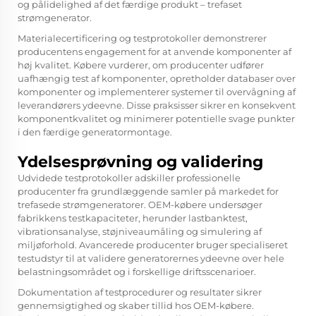
og pålidelighed af det færdige produkt – trefaset
strømgenerator.
Materialecertificering og testprotokoller demonstrerer
producentens engagement for at anvende komponenter af
høj kvalitet. Købere vurderer, om producenter udfører
uafhængig test af komponenter, opretholder databaser over
komponenter og implementerer systemer til overvågning af
leverandørers ydeevne. Disse praksisser sikrer en konsekvent
komponentkvalitet og minimerer potentielle svage punkter
i den færdige generatormontage.
Ydelsesprøvning og validering
Udvidede testprotokoller adskiller professionelle
producenter fra grundlæggende samler på markedet for
trefasede strømgeneratorer. OEM-købere undersøger
fabrikkens testkapaciteter, herunder lastbanktest,
vibrationsanalyse, støjniveaumåling og simulering af
miljøforhold. Avancerede producenter bruger specialiseret
testudstyr til at validere generatorernes ydeevne over hele
belastningsområdet og i forskellige driftsscenarioer.
Dokumentation af testprocedurer og resultater sikrer
gennemsigtighed og skaber tillid hos OEM-købere.