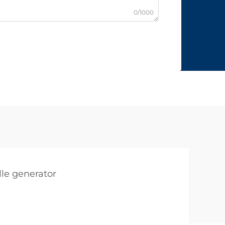
0/1000
tille generator