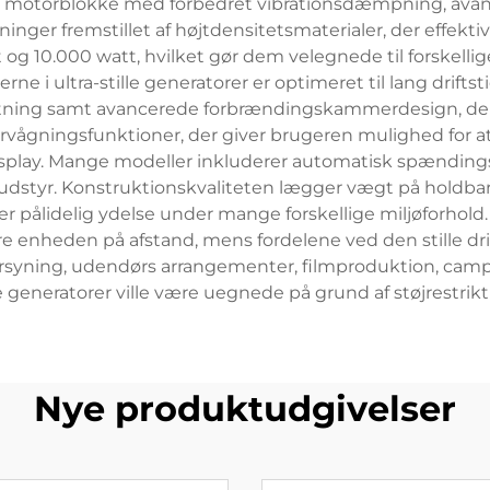
de motorblokke med forbedret vibrationsdæmpning, av
er fremstillet af højtdensitetsmaterialer, der effekti
 og 10.000 watt, hvilket gør dem velegnede til forskel
merne i ultra-stille generatorer er optimeret til lang dri
jtning samt avancerede forbrændingskammerdesign, der 
rvågningsfunktioner, der giver brugeren mulighed for at
isplay. Mange modeller inkluderer automatisk spændings
k udstyr. Konstruktionskvaliteten lægger vægt på holdba
pålidelig ydelse under mange forskellige miljøforhold. Pr
yre enheden på afstand, mens fordelene ved den stille dri
forsyning, udendørs arrangementer, filmproduktion, cam
 generatorer ville være uegnede på grund af støjrestrik
Nye produktudgivelser