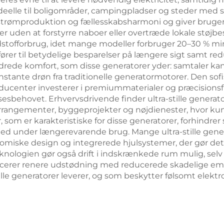
ideelle til boligområder, campingpladser og steder med s
m strømproduktion og fællesskabsharmoni og giver bruge
 uden at forstyrre naboer eller overtræde lokale støjbe
rændstofforbrug, idet mange modeller forbruger 20–30 % 
ører til betydelige besparelser på længere sigt samt r
rede komfort, som disse generatorer yder: samtaler kan f
nstante drøn fra traditionelle generatormotorer. Den so
ducenter investerer i premiummaterialer og præcisionsfr
esbehovet. Erhvervsdrivende finder ultra-stille generato
arrangementer, byggeprojekter og nøjdienester, hvor 
 som er karakteristiske for disse generatorer, forhindr
ed under længerevarende brug. Mange ultra-stille gene
omiske design og integrerede hjulsystemer, der gør de
eknologien gør også drift i indskrænkede rum mulig, sel
erer renere udstødning med reducerede skadelige emiss
ille generatorer leverer, og som beskytter følsomt ele