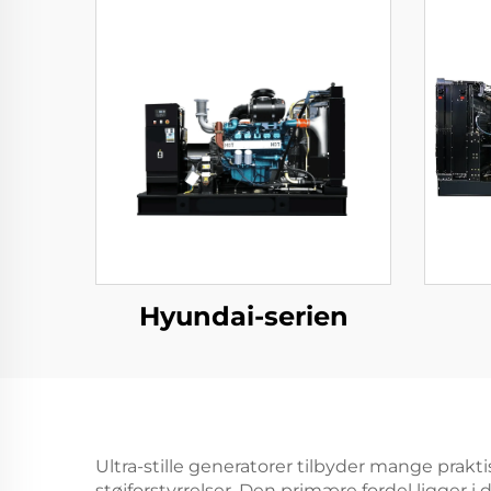
Hyundai-serien
Ultra-stille generatorer tilbyder mange prakt
støjforstyrrelser. Den primære fordel ligger i