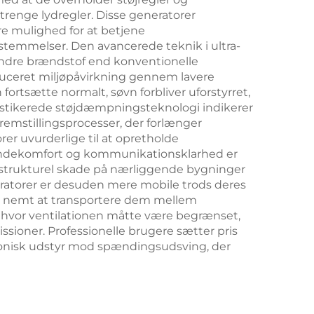
trenge lydregler. Disse generatorer
re mulighed for at betjene
stemmelser. Den avancerede teknik i ultra-
mindre brændstof end konventionelle
educeret miljøpåvirkning gennem lavere
ortsætte normalt, søvn forbliver uforstyrret,
fistikerede støjdæmpningsteknologi indikerer
emstillingsprocesser, der forlænger
rer uvurderlige til at opretholde
kundekomfort og kommunikationsklarhed er
er strukturel skade på nærliggende bygninger
ratorer er desuden mere mobile trods deres
t nemt at transportere dem mellem
v hvor ventilationen måtte være begrænset,
ioner. Professionelle brugere sætter pris
ktronisk udstyr mod spændingsudsving, der