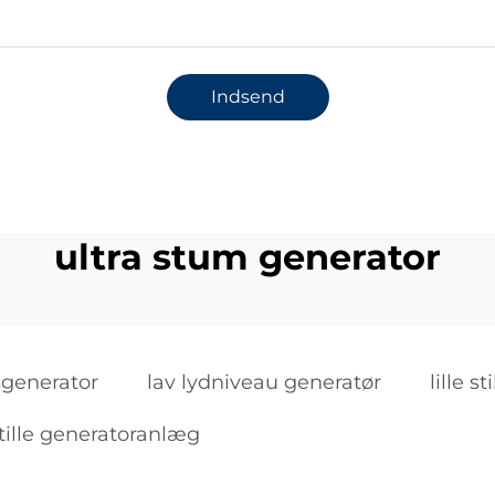
Indsend
ultra stum generator
sgenerator
lav lydniveau generatør
lille s
tille generatoranlæg