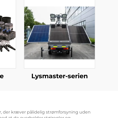
le
Lysmaster-serien
er, der kræver pålidelig strømforsyning uden
 med at de overholder støjregler og