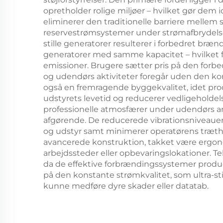
opretholder rolige miljøer – hvilket gør dem 
eliminerer den traditionelle barriere melle
reservestrømsystemer under strømafbrydelser
stille generatorer resulterer i forbedret b
generatorer med samme kapacitet – hvilket f
emissioner. Brugere sætter pris på den forbed
og udendørs aktiviteter foregår uden den ko
også en fremragende byggekvalitet, idet pro
udstyrets levetid og reducerer vedligeholdels
professionelle atmosfærer under udendørs 
afgørende. De reducerede vibrationsniveauer,
og udstyr samt minimerer operatørens træth
avancerede konstruktion, takket være ergon
arbejdssteder eller opbevaringslokationer. T
da de effektive forbrændingssystemer produc
på den konstante strømkvalitet, som ultra-st
kunne medføre dyre skader eller datatab.