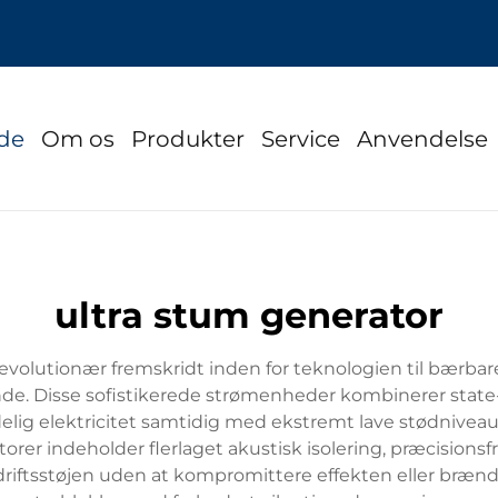
ide
Om os
Produkter
Service
Anvendelse
ultra stum generator
revolutionær fremskridt inden for teknologien til bærbar
de. Disse sofistikerede strømenheder kombinerer state
elig elektricitet samtidig med ekstremt lave stødniveaue
atorer indeholder flerlaget akustisk isolering, præcision
driftsstøjen uden at kompromittere effekten eller brænd