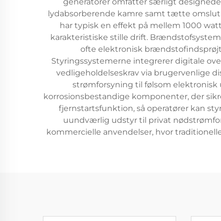
generatorer omfatter særligt designe
lydabsorberende kamre samt tætte omslutning
har typisk en effekt på mellem 1000 watt
karakteristiske stille drift. Brændstofsyste
ofte elektronisk brændstofindsprø
Styringssystemerne integrerer digitale ove
vedligeholdelseskrav via brugervenlige d
strømforsyning til følsom elektronis
korrosionsbestandige komponenter, der sikrer 
fjernstartsfunktion, så operatører kan st
uundværlig udstyr til privat nødstrøm
kommercielle anvendelser, hvor traditionelle