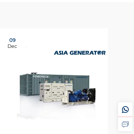
09
Dec