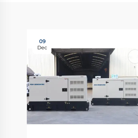
09
Dec