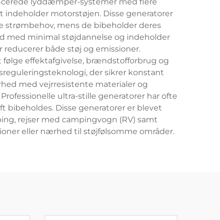
ancerede lyddæmper-systemer med flere
vt indeholder motorstøjen. Disse generatorer
lige strømbehov, mens de bibeholder deres
ftstid med minimal støjdannelse og indeholder
reducerer både støj og emissioner.
 følge effektafgivelse, brændstofforbrug og
reguleringsteknologi, der sikrer konstant
rhed med vejrresistente materialer og
ofessionelle ultra-stille generatorer har ofte
ft bibeholdes. Disse generatorer er blevet
ping, rejser med campingvogn (RV) samt
tioner eller nærhed til støjfølsomme områder.