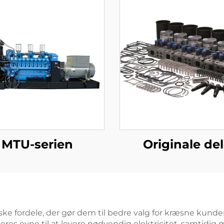
MTU-serien
Originale de
iske fordele, der gør dem til bedre valg for kræsne kund
 deres evne til at levere nødvendig elektricitet, samtidig