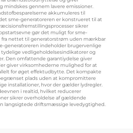
ing mindskes gennem lavere emissioner.
ændstofbesparelserne akkumuleres til
et sme-generatoreren er konstrueret til at
æcisionsfremstillingsprocesser sikrer
g opstartsevne gør det muligt for sme-
ng fra nettet til generatorstrøm uden mærkbar
 sme-generatoreren indeholder brugervenlige
 tydelige vedligeholdelsesindikatorer og
r. Den omfattende garantiydelse giver
eder giver virksomhederne mulighed for at
allelt for øget effektudbytte. Det kompakte
ed begrænset plads uden at kompromittere
 installationer, hvor der gælder lydregler.
evnen i realtid, hvilket reducerer
ner sikrer overholdelse af gældende
en langsigtede driftsmæssige levedygtighed.