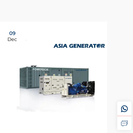
09
Dec