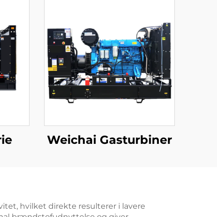
ie
Weichai Gasturbiner
, hvilket direkte resulterer i lavere
imal brændstofudnyttelse og giver