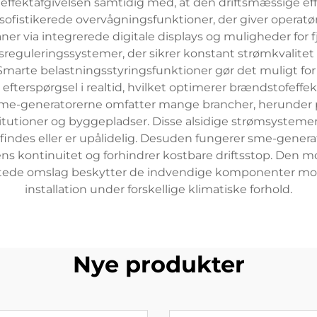
effektafgivelsen samtidig med, at den driftsmæssige ef
fistikerede overvågningsfunktioner, der giver operatør
er via integrerede digitale displays og muligheder for
eguleringssystemer, der sikrer konstant strømkvalitet
marte belastningsstyringsfunktioner gør det muligt for
e efterspørgsel i realtid, hvilket optimerer brændstofef
me-generatorerne omfatter mange brancher, herunder pro
utioner og byggepladser. Disse alsidige strømsystemer
e findes eller er upålidelig. Desuden fungerer sme-gene
tens kontinuitet og forhindrer kostbare driftsstop. Den m
tede omslag beskytter de indvendige komponenter mod
installation under forskellige klimatiske forhold.
Nye produkter