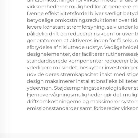
virksomhederne mulighed for at generere mer
Denne effektivitetsfordel bliver særligt bet
betydelige omkostningsreduktioner over tid.
levere konstant strømforsyning, selv under k
pålidelig drift og reducerer risikoen for uven
generatoreren at aktiveres inden for få seku
afbrydelse af tilsluttede udstyr. Vedligehol
designelementer, der faciliterer rutinemæssi
standardiserede komponenter reducerer både
yderligere ro i sindet, beskytter investering
udvide deres strømkapacitet i takt med stige
design maksimerer installationsfleksibilitet
ydeevnen. Støjdæmpningsteknologi sikrer stil
Fjernovervågningsmuligheder gør det muligt 
driftsomkostningerne og maksimerer systeme
emissionsstandarder samt forbereder virksom