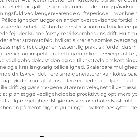
e effekt pr. gallon, samtidig med at den miljøpåvirkn
ydningsfuld ved længerevarende driftsperioder, hvor br
 Pålideligheden udgør en anden overbevisende fordel, id
rævende forhold. Robuste konstruktionsmaterialer og pr
tede fejl, der kunne forstyrre virksomhedens drift. Hurti
nder efter strømudfald, hvilket sikrer en sømløs overga
delsessimplicitet udgør en væsentlig praktisk fordel, da
g service og inspektion. Lettilgængelige servicepunkter,
 vedligeholdelsestiden og de tilknyttede omkostninge
erne og sikrer langvarig pålidelighed. Skalerbare muligh
nde driftskrav, idet flere sme-generatorer kan køres par
en og gør det muligt at installere enheden i miljøer m
le drift og gør sme-generatoreren velegnet til bymæssige
at planlægge vedligeholdelse proaktivt og optimere yde
ts tilgængelighed. Miljømæssige overholdelsesfunktio
heden på fremtidige reguleringer, hvilket beskytter d