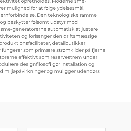
fektivitet opretholdes. Moderne sme-
er mulighed for at følge ydelsesmål,
 fjernforbindelse. Den teknologiske ramme
 og beskytter følsomt udstyr mod
 sme-generatorerne automatisk at justere
fektiviteten og forlænger den driftsmæssige
duktionsfaciliteter, detailbutikker,
 fungerer som primære strømkilder på fjerne
ratorerne effektivt som reservestrøm under
odulære designfilosofi gør installation og
 miljøpåvirkninger og muliggør udendørs