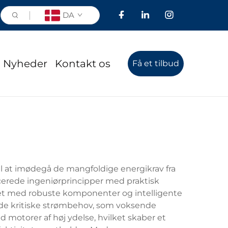
DA
Nyheder
Kontakt os
Få et tilbud
il at imødegå de mangfoldige energikrav fra
rede ingeniørprincipper med praktisk
gget med robuste komponenter og intelligente
de kritiske strømbehov, som voksende
motorer af høj ydelse, hvilket skaber et