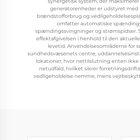
synergetisk system, der maksimerer 
generatorenheder er udstyret med so
brændstofforbrug og vedligeholdelsesplan
omfatter automatiske spændingsr
spændingssvingninger og strømspidser. S
effektafgivelsen i henhold til den aktuell
levetid. Anvendelsesområderne for s
sundhedsvæsenets centre, uddannelsesinstit
lokationer, hvor nettilslutning enten ikk
netudfald, hvilket sikrer forretningsdrif
vedligeholdelse nemme, mens vejrbeskyt