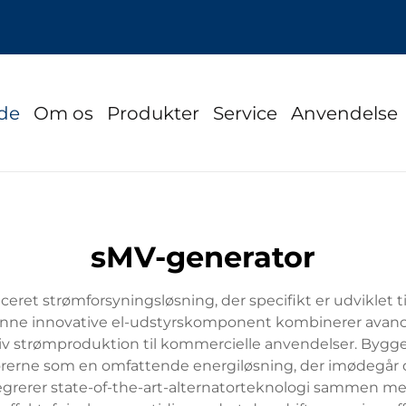
ide
Om os
Produkter
Service
Anvendelse
sMV-generator
et strømforsyningsløsning, der specifikt er udviklet t
nne innovative el-udstyrskomponent kombinerer avance
ffektiv strømproduktion til kommercielle anvendelser. By
rerne som en omfattende energiløsning, der imødegår 
egrerer state-of-the-art-alternatorteknologi sammen med 