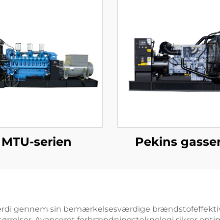
MTU-serien
Pekins gasser
di gennem sin bemærkelsesværdige brændstofeffektivitet
størrelser. Avanceret forbrændningsteknologi sikrer opt