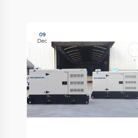
09
Dec