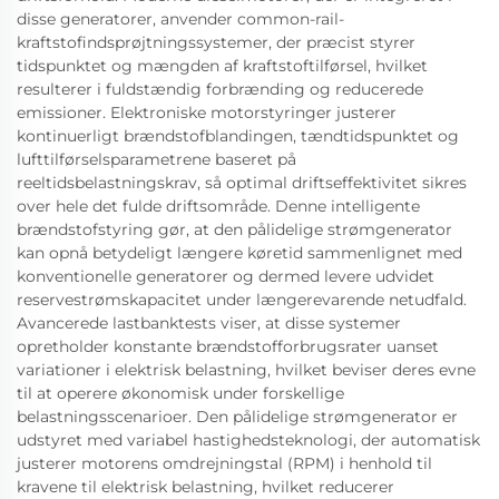
disse generatorer, anvender common-rail-
kraftstofindsprøjtningssystemer, der præcist styrer
tidspunktet og mængden af kraftstoftilførsel, hvilket
resulterer i fuldstændig forbrænding og reducerede
emissioner. Elektroniske motorstyringer justerer
kontinuerligt brændstofblandingen, tændtidspunktet og
lufttilførselsparametrene baseret på
reeltidsbelastningskrav, så optimal driftseffektivitet sikres
over hele det fulde driftsområde. Denne intelligente
brændstofstyring gør, at den pålidelige strømgenerator
kan opnå betydeligt længere køretid sammenlignet med
konventionelle generatorer og dermed levere udvidet
reservestrømskapacitet under længerevarende netudfald.
Avancerede lastbanktests viser, at disse systemer
opretholder konstante brændstofforbrugsrater uanset
variationer i elektrisk belastning, hvilket beviser deres evne
til at operere økonomisk under forskellige
belastningsscenarioer. Den pålidelige strømgenerator er
udstyret med variabel hastighedsteknologi, der automatisk
justerer motorens omdrejningstal (RPM) i henhold til
kravene til elektrisk belastning, hvilket reducerer