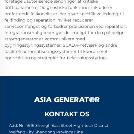
foretage uautoriserede ændringer af kritiske
driftsparametre. Diagnostiske funktioner inkluderer
omfattende fejlkodelister, der giver specifik vejledning til
fejlfinding og reparation, hvilket reducerer
serviceomfanget og forbedrer præcisionen ved reparation.
Integrationsmuligheder gør det muligt for den pålidelige
strømgenerator at kommunikere med
bygningsstyringssystemer, SCADA-netværk og andre
facilitetsautomatiseringssystemer til koordineret
nødreaktion og strategier for belastningsstyring.
KONTAKT OS
Add: Nr. 4616 Shengli East Street High-tech District
Weifang City Shandong Province Kina