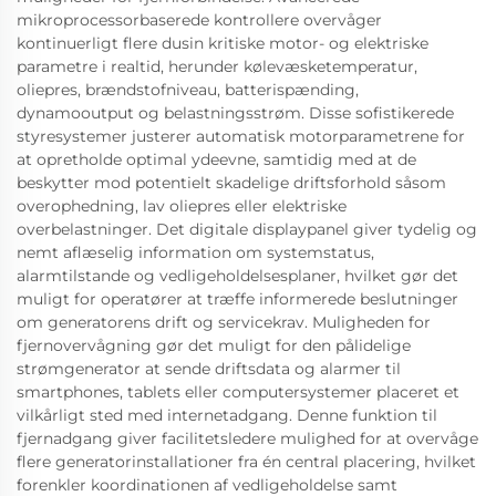
mikroprocessorbaserede kontrollere overvåger
kontinuerligt flere dusin kritiske motor- og elektriske
parametre i realtid, herunder kølevæsketemperatur,
oliepres, brændstofniveau, batterispænding,
dynamooutput og belastningsstrøm. Disse sofistikerede
styresystemer justerer automatisk motorparametrene for
at opretholde optimal ydeevne, samtidig med at de
beskytter mod potentielt skadelige driftsforhold såsom
overophedning, lav oliepres eller elektriske
overbelastninger. Det digitale displaypanel giver tydelig og
nemt aflæselig information om systemstatus,
alarmtilstande og vedligeholdelsesplaner, hvilket gør det
muligt for operatører at træffe informerede beslutninger
om generatorens drift og servicekrav. Muligheden for
fjernovervågning gør det muligt for den pålidelige
strømgenerator at sende driftsdata og alarmer til
smartphones, tablets eller computersystemer placeret et
vilkårligt sted med internetadgang. Denne funktion til
fjernadgang giver facilitetsledere mulighed for at overvåge
flere generatorinstallationer fra én central placering, hvilket
forenkler koordinationen af vedligeholdelse samt