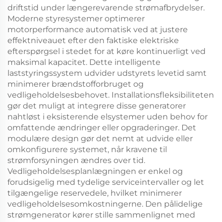
driftstid under længerevarende strømafbrydelser.
Moderne styresystemer optimerer
motorperformance automatisk ved at justere
effektniveauet efter den faktiske elektriske
efterspørgsel i stedet for at køre kontinuerligt ved
maksimal kapacitet. Dette intelligente
laststyringssystem udvider udstyrets levetid samt
minimerer brændstofforbruget og
vedligeholdelsesbehovet. Installationsfleksibiliteten
gør det muligt at integrere disse generatorer
nahtløst i eksisterende elsystemer uden behov for
omfattende ændringer eller opgraderinger. Det
modulære design gør det nemt at udvide eller
omkonfigurere systemet, når kravene til
strømforsyningen ændres over tid.
Vedligeholdelsesplanlægningen er enkel og
forudsigelig med tydelige serviceintervaller og let
tilgængelige reservedele, hvilket minimerer
vedligeholdelsesomkostningerne. Den pålidelige
strømgenerator kører stille sammenlignet med