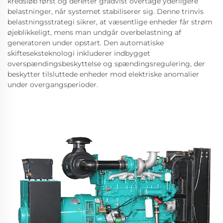
kredsløb først og derefter gradvist overtage yderligere
belastninger, når systemet stabiliserer sig. Denne trinvis
belastningsstrategi sikrer, at væsentlige enheder får strøm
øjeblikkeligt, mens man undgår overbelastning af
generatoren under opstart. Den automatiske
skifteseksteknologi inkluderer indbygget
overspændingsbeskyttelse og spændingsregulering, der
beskytter tilsluttede enheder mod elektriske anomalier
under overgangsperioder.