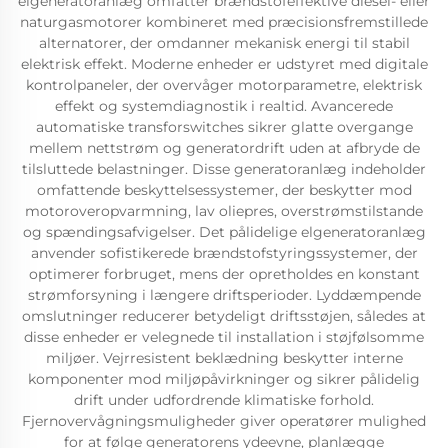
elgeneratoranlæg omfatter brændstofeffektive diesel- eller
naturgasmotorer kombineret med præcisionsfremstillede
alternatorer, der omdanner mekanisk energi til stabil
elektrisk effekt. Moderne enheder er udstyret med digitale
kontrolpaneler, der overvåger motorparametre, elektrisk
effekt og systemdiagnostik i realtid. Avancerede
automatiske transforswitches sikrer glatte overgange
mellem nettstrøm og generatordrift uden at afbryde de
tilsluttede belastninger. Disse generatoranlæg indeholder
omfattende beskyttelsessystemer, der beskytter mod
motoroveropvarmning, lav oliepres, overstrømstilstande
og spændingsafvigelser. Det pålidelige elgeneratoranlæg
anvender sofistikerede brændstofstyringssystemer, der
optimerer forbruget, mens der opretholdes en konstant
strømforsyning i længere driftsperioder. Lyddæmpende
omslutninger reducerer betydeligt driftsstøjen, således at
disse enheder er velegnede til installation i støjfølsomme
miljøer. Vejrresistent beklædning beskytter interne
komponenter mod miljøpåvirkninger og sikrer pålidelig
drift under udfordrende klimatiske forhold.
Fjernovervågningsmuligheder giver operatører mulighed
for at følge generatorens ydeevne, planlægge