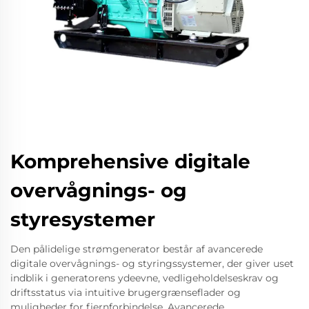
Komprehensive digitale
overvågnings- og
styresystemer
Den pålidelige strømgenerator består af avancerede
digitale overvågnings- og styringssystemer, der giver uset
indblik i generatorens ydeevne, vedligeholdelseskrav og
driftsstatus via intuitive brugergrænseflader og
muligheder for fjernforbindelse. Avancerede