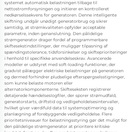
systemet automatisk belastningen tilbage til
nettostromforsyningen og initierer en kontrolleret
nedkørselssekvens for generatoren. Denne intelligente
skiftning undgår unødigt generatorbrug og sikrer
samtidig, at strømkvaliteten opfylder acceptable
parametre, inden genanslutning. Den pålidelige
strømgenerator drager fordel af programmerbare
skiftesekstindstillinger, der muliggør tilpasning af
spændingstolerance, tidsforsinkelser og skifteprioriteringer
i henhold til specifikke anvendelseskrav. Avancerede
modeller er udstyret med soft-loading-funktioner, der
gradvist pålægger elektriske belastninger på generatoren
og dermed forhindrer pludselige efterspørgselsstigninger,
som kunne belaste motoren eller
alternatorkomponenterne. Skifteseksten registrerer
detaljerede hændelseslogfiler, der sporer strømudfald,
generatorstarts, driftstid og vedligeholdelsesintervaller,
hvilket giver værdifuld data til systemoptimering og
planlægning af forebyggende vedligeholdelse. Flere
prioritetsniveauer for belastningsstyring gør det muligt for
den pålidelige strømgenerator at prioritere kritiske