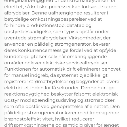
energiuafhængighed under strømafbrydelser fra
elnettet, så kritiske processer kan fortsætte uden
afbrydelser. Denne uafhængighed resulterer i
betydelige omkostningsbesparelser ved at
forhindre produktionsstop, datatab og
udstyrsbeskadigelse, som typisk opstår under
uventede strømafbrydelser. Virksomheder, der
anvender en pålidelig strømgenerator, bevarer
deres konkurrencemæssige fordel ved at opfylde
kundeforpligtelser, selv når omkringliggende
områder oplever elektriske serviceafbrydelser.
Funktionen for automatisk drift eliminerer behovet
for manuel indgreb, da systemet øjeblikkeligt
registrerer strømafbrydelser og begynder at levere
elektricitet inden for få sekunder. Denne hurtige
reaktionsdygtighed beskytter følsomt elektronisk
udstyr mod spændingsudsving og strømspidser,
som ofte opstår ved genoprettelse af elnettet. Den
pålidelige strømgenerator kører med fremragende
brændstofeffektivitet, hvilket reducerer
driftsomkostningerne og samtidig giver forlænget