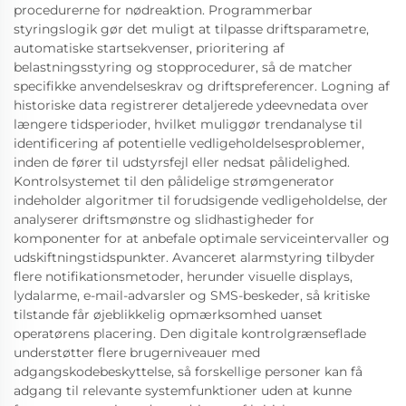
procedurerne for nødreaktion. Programmerbar
styringslogik gør det muligt at tilpasse driftsparametre,
automatiske startsekvenser, prioritering af
belastningsstyring og stopprocedurer, så de matcher
specifikke anvendelseskrav og driftspreferencer. Logning af
historiske data registrerer detaljerede ydeevnedata over
længere tidsperioder, hvilket muliggør trendanalyse til
identificering af potentielle vedligeholdelsesproblemer,
inden de fører til udstyrsfejl eller nedsat pålidelighed.
Kontrolsystemet til den pålidelige strømgenerator
indeholder algoritmer til forudsigende vedligeholdelse, der
analyserer driftsmønstre og slidhastigheder for
komponenter for at anbefale optimale serviceintervaller og
udskiftningstidspunkter. Avanceret alarmstyring tilbyder
flere notifikationsmetoder, herunder visuelle displays,
lydalarme, e-mail-advarsler og SMS-beskeder, så kritiske
tilstande får øjeblikkelig opmærksomhed uanset
operatørens placering. Den digitale kontrolgrænseflade
understøtter flere brugerniveauer med
adgangskodebeskyttelse, så forskellige personer kan få
adgang til relevante systemfunktioner uden at kunne