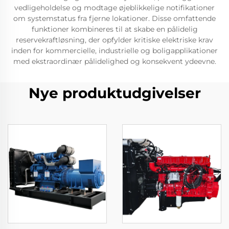
vedligeholdelse og modtage øjeblikkelige notifikationer
om systemstatus fra fjerne lokationer. Disse omfattende
funktioner kombineres til at skabe en pålidelig
reservekraftløsning, der opfylder kritiske elektriske krav
inden for kommercielle, industrielle og boligapplikationer
med ekstraordinær pålidelighed og konsekvent ydeevne.
Nye produktudgivelser