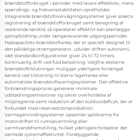
brændstofforbruget i perioder med lavere effektkrav, mens
spændings- og frekvensstabiliteten opretholdes.
Integrerede brændstofovervågningssystemer giver præcis
registrering af brændstofforbruget samt beregning af
resterende køretid, så operatører effektivt kan planlægge
genopfyldning under længerevarende udgangsperioder.
Højkapacitets-brændstoftanke, der er specielt designet til
den pålidelige strømgenerator, udvider driften autonomi,
idet standardkonfigurationer giver 24 til 72 timers
kontinuerlig drift ved fuld belastning. Valgfrie eksterne
brændstoftilslutninger muliggør yderligere forlænget
køretid ved tilslutning til større lagertanke eller
automatiske brændstofleveringssystemer. Den effektive
forbrændningsproces genererer minimale
udstødningsemissioner og sikrer overholdelse af
miljøreglerne samt reduktion af den kuldioxidaftryk, der er
forbundet med reservestrømproduktion.
Varmegenvindingsystemer opsamler spildvarme fra
motordriften til rumopvarmning eller
varmtvandsfremstilling, hvilket yderligere forbedrer det
samlede systemeffektivitet. Forebyggende