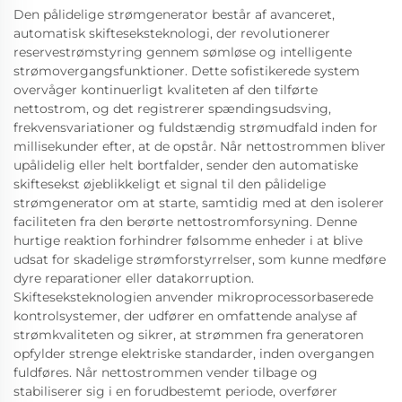
Den pålidelige strømgenerator består af avanceret,
automatisk skifteseksteknologi, der revolutionerer
reservestrømstyring gennem sømløse og intelligente
strømovergangsfunktioner. Dette sofistikerede system
overvåger kontinuerligt kvaliteten af den tilførte
nettostrom, og det registrerer spændingsudsving,
frekvensvariationer og fuldstændig strømudfald inden for
millisekunder efter, at de opstår. Når nettostrommen bliver
upålidelig eller helt bortfalder, sender den automatiske
skiftesekst øjeblikkeligt et signal til den pålidelige
strømgenerator om at starte, samtidig med at den isolerer
faciliteten fra den berørte nettostromforsyning. Denne
hurtige reaktion forhindrer følsomme enheder i at blive
udsat for skadelige strømforstyrrelser, som kunne medføre
dyre reparationer eller datakorruption.
Skifteseksteknologien anvender mikroprocessorbaserede
kontrolsystemer, der udfører en omfattende analyse af
strømkvaliteten og sikrer, at strømmen fra generatoren
opfylder strenge elektriske standarder, inden overgangen
fuldføres. Når nettostrommen vender tilbage og
stabiliserer sig i en forudbestemt periode, overfører