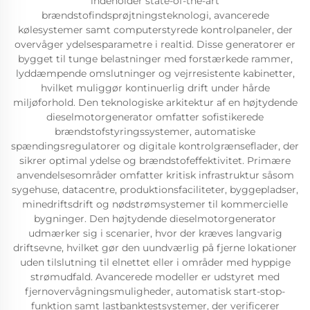
indeholder state-of-the-art
brændstofindsprøjtningsteknologi, avancerede
kølesystemer samt computerstyrede kontrolpaneler, der
overvåger ydelsesparametre i realtid. Disse generatorer er
bygget til tunge belastninger med forstærkede rammer,
lyddæmpende omslutninger og vejrresistente kabinetter,
hvilket muliggør kontinuerlig drift under hårde
miljøforhold. Den teknologiske arkitektur af en højtydende
dieselmotorgenerator omfatter sofistikerede
brændstofstyringssystemer, automatiske
spændingsregulatorer og digitale kontrolgrænseflader, der
sikrer optimal ydelse og brændstofeffektivitet. Primære
anvendelsesområder omfatter kritisk infrastruktur såsom
sygehuse, datacentre, produktionsfaciliteter, byggepladser,
minedriftsdrift og nødstrømsystemer til kommercielle
bygninger. Den højtydende dieselmotorgenerator
udmærker sig i scenarier, hvor der kræves langvarig
driftsevne, hvilket gør den uundværlig på fjerne lokationer
uden tilslutning til elnettet eller i områder med hyppige
strømudfald. Avancerede modeller er udstyret med
fjernovervågningsmuligheder, automatisk start-stop-
funktion samt lastbanktestsystemer, der verificerer