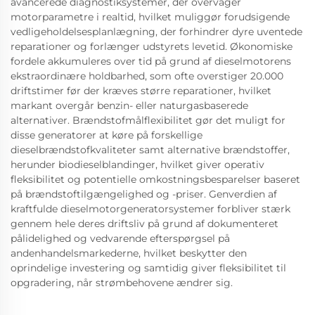
avancerede diagnostiksystemer, der overvåger
motorparametre i realtid, hvilket muliggør forudsigende
vedligeholdelsesplanlægning, der forhindrer dyre uventede
reparationer og forlænger udstyrets levetid. Økonomiske
fordele akkumuleres over tid på grund af dieselmotorens
ekstraordinære holdbarhed, som ofte overstiger 20.000
driftstimer før der kræves større reparationer, hvilket
markant overgår benzin- eller naturgasbaserede
alternativer. Brændstofmålflexibilitet gør det muligt for
disse generatorer at køre på forskellige
dieselbrændstofkvaliteter samt alternative brændstoffer,
herunder biodieselblandinger, hvilket giver operativ
fleksibilitet og potentielle omkostningsbesparelser baseret
på brændstoftilgængelighed og -priser. Genverdien af
kraftfulde dieselmotorgeneratorsystemer forbliver stærk
gennem hele deres driftsliv på grund af dokumenteret
pålidelighed og vedvarende efterspørgsel på
andenhandelsmarkederne, hvilket beskytter den
oprindelige investering og samtidig giver fleksibilitet til
opgradering, når strømbehovene ændrer sig.