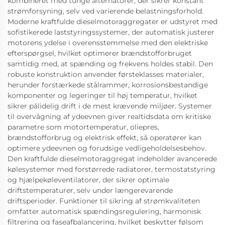
kombineret med tunge alternatorer, der sikrer konstant
strømforsyning, selv ved varierende belastningsforhold.
Moderne kraftfulde dieselmotoraggregater er udstyret med
sofistikerede laststyringssystemer, der automatisk justerer
motorens ydelse i overensstemmelse med den elektriske
efterspørgsel, hvilket optimerer brændstofforbruget
samtidig med, at spænding og frekvens holdes stabil. Den
robuste konstruktion anvender førsteklasses materialer,
herunder forstærkede stålrammer, korrosionsbestandige
komponenter og legeringer til høj temperatur, hvilket
sikrer pålidelig drift i de mest krævende miljøer. Systemer
til overvågning af ydeevnen giver realtidsdata om kritiske
parametre som motortemperatur, oliepres,
brændstofforbrug og elektrisk effekt, så operatører kan
optimere ydeevnen og forudsige vedligeholdelsesbehov.
Den kraftfulde dieselmotoraggregat indeholder avancerede
kølesystemer med forstørrede radiatorer, termostatstyring
og hjælpekøleventilatorer, der sikrer optimale
driftstemperaturer, selv under længerevarende
driftsperioder. Funktioner til sikring af strømkvaliteten
omfatter automatisk spændingsregulering, harmonisk
filtrering og faseafbalancering, hvilket beskytter følsom