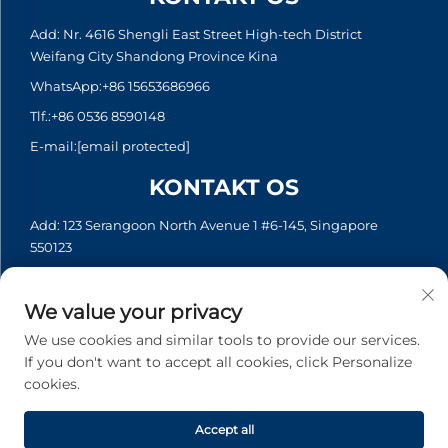
Add: Nr. 4616 Shengli East Street High-tech District
Weifang City Shandong Province Kina
WhatsApp:
+86 15653686966
Tlf.:
+86 0536 8590148
E-mail:
[email protected]
KONTAKT OS
Add: 123 Serangoon North Avenue 1 #6-145, Singapore
550123
WhatsApp:
+65 6935 2033
Tlf.:
+65 6935 2033
We value your privacy
E-mail:
[email protected]
We use cookies and similar tools to provide our services.
If you don't want to accept all cookies, click Personalize
cookies.
Copyright © 2026 Asia Generator Co., Ltd. Alle rettigheder
forbeholdes. -
Privatlivspolitik
Accept all