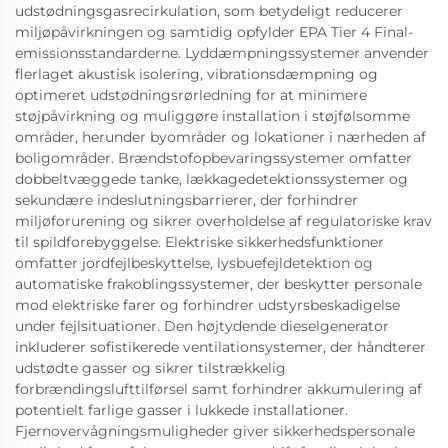
udstødningsgasrecirkulation, som betydeligt reducerer
miljøpåvirkningen og samtidig opfylder EPA Tier 4 Final-
emissionsstandarderne. Lyddæmpningssystemer anvender
flerlaget akustisk isolering, vibrationsdæmpning og
optimeret udstødningsrørledning for at minimere
støjpåvirkning og muliggøre installation i støjfølsomme
områder, herunder byområder og lokationer i nærheden af
boligområder. Brændstofopbevaringssystemer omfatter
dobbeltvæggede tanke, lækkagedetektionssystemer og
sekundære indeslutningsbarrierer, der forhindrer
miljøforurening og sikrer overholdelse af regulatoriske krav
til spildforebyggelse. Elektriske sikkerhedsfunktioner
omfatter jordfejlbeskyttelse, lysbuefejldetektion og
automatiske frakoblingssystemer, der beskytter personale
mod elektriske farer og forhindrer udstyrsbeskadigelse
under fejlsituationer. Den højtydende dieselgenerator
inkluderer sofistikerede ventilationsystemer, der håndterer
udstødte gasser og sikrer tilstrækkelig
forbrændingslufttilførsel samt forhindrer akkumulering af
potentielt farlige gasser i lukkede installationer.
Fjernovervågningsmuligheder giver sikkerhedspersonale