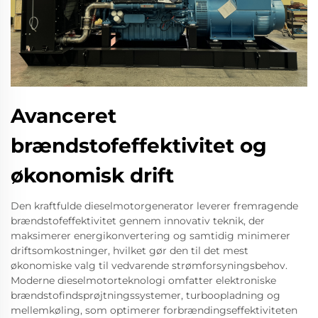
Avanceret
brændstofeffektivitet og
økonomisk drift
Den kraftfulde dieselmotorgenerator leverer fremragende
brændstofeffektivitet gennem innovativ teknik, der
maksimerer energikonvertering og samtidig minimerer
driftsomkostninger, hvilket gør den til det mest
økonomiske valg til vedvarende strømforsyningsbehov.
Moderne dieselmotorteknologi omfatter elektroniske
brændstofindsprøjtningssystemer, turboopladning og
mellemkøling, som optimerer forbrændingseffektiviteten