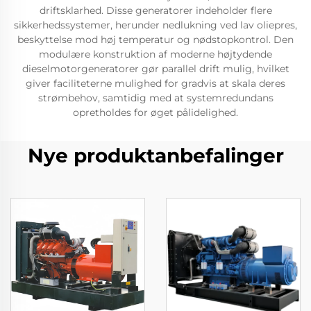
driftsklarhed. Disse generatorer indeholder flere
sikkerhedssystemer, herunder nedlukning ved lav oliepres,
beskyttelse mod høj temperatur og nødstopkontrol. Den
modulære konstruktion af moderne højtydende
dieselmotorgeneratorer gør parallel drift mulig, hvilket
giver faciliteterne mulighed for gradvis at skala deres
strømbehov, samtidig med at systemredundans
opretholdes for øget pålidelighed.
Nye produktanbefalinger