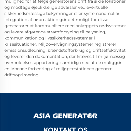
mulighed for at følge generatorens drift fra sikre lokationer
og modtage øjeblikkelige advarsler ved eventuelle
sikkerhedsmæssige bekymringer eller systemanomaliar.
Integration af nødreaktion gør det muligt for disse
generatorer at kommunikere med anlæggets nødsystemer
og levere afgørende strømforsyning til belysning,
kommunikation og livssikkerhedssystemer i
krisesituationer. Miljøovervågningsystemer registrerer
emissionsudledning, brændstofforbrug og driftseffektivitet
og leverer den dokumentation, der kræves til miljømæssig
overholdelsesrapportering, samtidig med at de muliggør
en løbende forbedring af miljøpræstationen gennem
driftsoptimering.
KONTAKT OS