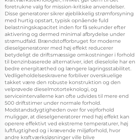
foretrukne valg for mission-kritiske anvendelser.
Disse generatorer sikrer øjeblikkelig strømforsyning
med hurtig opstart, typisk opnående fuld
belastningskapacitet inden for få sekunder efter
aktivering og dermed minimal afbrydelse under
strømudfald. Brændstofforbruget for moderne
dieselgeneratorer med høj effekt reducerer
betydeligt de driftsmæssige omkostninger i forhold
til benzinbaserede alternativer, idet dieselolie har en
bedre energitæthed og længere lagringsstabilitet.
Vedligeholdelseskravene forbliver overskuelige
takket være den robuste konstruktion og den
velprøvede dieselmotorteknologi, og
serviceintervallerne kan ofte udvides til mere end
500 driftstimer under normale forhold.
Modstandsdygtigheden over for vejrforhold
muliggør, at dieselgeneratorer med høj effekt kan
operere effektivt ved ekstreme temperaturer, høj
luftfugtighed og i krævende miljøforhold, hvor
andre kraftværksløsninger ville blive