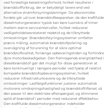
ved forskellige belastningsforhold, hvilket resulterer i
brændstofforbrug, der er betydeligt lavere end ved
alternative strømforsyningsløsninger. De økonomiske
fordele går ud over brændstofbesparelser, da den kraftfulde
dieselmotorgenerator typisk kan køre tusindvis af timer
mellem større serviceintervaller, hvilket reducerer
vedligeholdelsesrelateret nedetid og de tilknyttede
omkostninger. Brændstofstyringssystemer omfatter
præcis måling, automatisk brændstofpolering og
overvågning af forurening for at sikre optimal
brændstofkvalitet, forlænge opbevaringstiden og forhindre
dyre motorbeskadigelser. Den fremragende energitæthed i
dieselbrændstof gør det muligt for disse generatorer at
køre kontinuerligt i længere perioder ved hjælp af relativt
kompakte brændstofopbevaringssystemer, hvilket
reducerer infrastrukturkravene og de tilknyttede
omkostninger. Lastfølgefunktioner justerer automatisk
motorens omdrejningshastighed og brændstoftilførsel, så
den passer til den elektriske efterspørgsel, og eliminerer
spild af brændstof i perioder med reduceret effektbehov.
Den kraftfulde dieselmotorgenerator indeholder