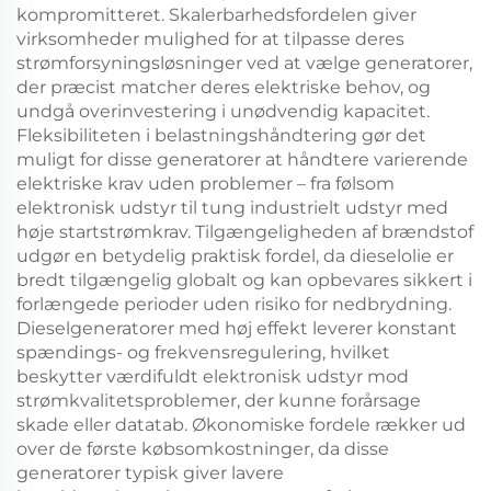
kompromitteret. Skalerbarhedsfordelen giver
virksomheder mulighed for at tilpasse deres
strømforsyningsløsninger ved at vælge generatorer,
der præcist matcher deres elektriske behov, og
undgå overinvestering i unødvendig kapacitet.
Fleksibiliteten i belastningshåndtering gør det
muligt for disse generatorer at håndtere varierende
elektriske krav uden problemer – fra følsom
elektronisk udstyr til tung industrielt udstyr med
høje startstrømkrav. Tilgængeligheden af brændstof
udgør en betydelig praktisk fordel, da dieselolie er
bredt tilgængelig globalt og kan opbevares sikkert i
forlængede perioder uden risiko for nedbrydning.
Dieselgeneratorer med høj effekt leverer konstant
spændings- og frekvensregulering, hvilket
beskytter værdifuldt elektronisk udstyr mod
strømkvalitetsproblemer, der kunne forårsage
skade eller datatab. Økonomiske fordele rækker ud
over de første købsomkostninger, da disse
generatorer typisk giver lavere