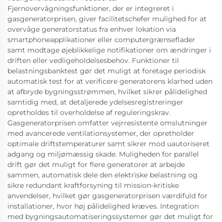
Fjernovervågningsfunktioner, der er integreret i
gasgeneratorprisen, giver facilitetschefer mulighed for at
overvåge generatorstatus fra enhver lokation via
smartphoneapplikationer eller computergrænseflader
samt modtage øjeblikkelige notifikationer om ændringer i
driften eller vedligeholdelsesbehov. Funktioner til
belastningsbanktest gør det muligt at foretage periodisk
automatisk test for at verificere generatorens klarhed uden
at afbryde bygningsstrømmen, hvilket sikrer pålidelighed
samtidig med, at detaljerede ydelsesregistreringer
opretholdes til overholdelse af reguleringskrav.
Gasgeneratorprisen omfatter vejrresistente omslutninger
med avancerede ventilationsystemer, der opretholder
optimale driftstemperaturer samt sikrer mod uautoriseret
adgang og miljømæssig skade. Muligheden for parallel
drift gør det muligt for flere generatorer at arbejde
sammen, automatisk dele den elektriske belastning og
sikre redundant kraftforsyning til mission-kritiske
anvendelser, hvilket gør gasgeneratorprisen værdifuld for
installationer, hvor høj pålidelighed kræves. Integration
med bygningsautomatiseringssystemer gør det muligt for