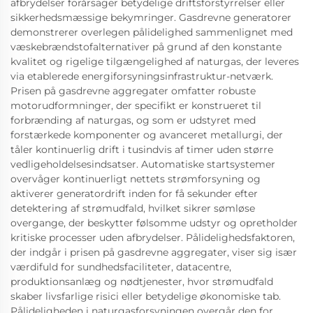
afbrydelser forårsager betydelige driftsforstyrrelser eller
sikkerhedsmæssige bekymringer. Gasdrevne generatorer
demonstrerer overlegen pålidelighed sammenlignet med
væskebrændstofalternativer på grund af den konstante
kvalitet og rigelige tilgængelighed af naturgas, der leveres
via etablerede energiforsyningsinfrastruktur-netværk.
Prisen på gasdrevne aggregater omfatter robuste
motorudformninger, der specifikt er konstrueret til
forbrænding af naturgas, og som er udstyret med
forstærkede komponenter og avanceret metallurgi, der
tåler kontinuerlig drift i tusindvis af timer uden større
vedligeholdelsesindsatser. Automatiske startsystemer
overvåger kontinuerligt nettets strømforsyning og
aktiverer generatordrift inden for få sekunder efter
detektering af strømudfald, hvilket sikrer sømløse
overgange, der beskytter følsomme udstyr og opretholder
kritiske processer uden afbrydelser. Pålidelighedsfaktoren,
der indgår i prisen på gasdrevne aggregater, viser sig især
værdifuld for sundhedsfaciliteter, datacentre,
produktionsanlæg og nødtjenester, hvor strømudfald
skaber livsfarlige risici eller betydelige økonomiske tab.
Pålideligheden i naturgasforsyningen overgår den for