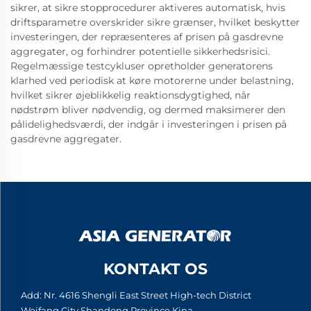
sikrer, at sikre stopprocedurer aktiveres automatisk, hvis
driftsparametre overskrider sikre grænser, hvilket beskytter
investeringen, der repræsenteres af prisen på gasdrevne
aggregater, og forhindrer potentielle sikkerhedsrisici.
Regelmæssige testcykluser opretholder generatorens
klarhed ved periodisk at køre motorerne under belastning,
hvilket sikrer øjeblikkelig reaktionsdygtighed, når
nødstrøm bliver nødvendig, og dermed maksimerer den
pålidelighedsværdi, der indgår i investeringen i prisen på
gasdrevne aggregater.
KONTAKT OS
Add: Nr. 4616 Shengli East Street High-tech District
Weifang City Shandong Province Kina