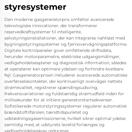
styresystemer
Den moderne gasgeneratorpris omfatter avancerede
teknologiske innovationer, der transformerer
reservedkraftsystemer til intelligente,
selvstyringsinstallationer, der kan integreres nahtløst med
bygningsstyringssystemer og fjernovervågningsplatforme.
Digitale kontrolpaneler giver omfattende driftsdata,
herunder motorparametre, elektriske udgangsmålinger,
vedligeholdelsesplaner og diagnostisk information, således
at operatører kan optimere ydelsen og forhindre kostbare
fejl. Gasgeneratorprisen inkluderer avancerede automatiske
overførselskontakter, der kontinuerligt overvåger nettets
strømkvalitet, registrerer spændingsudsving,
frekvensvariationer og fuldstændig strømudfald inden for
millisekunder for at initiere generatorstartsekvenser.
Sofistikerede motorstyringssystemer regulerer automatisk
brændstoftilførslen, tændtidspunktet og
udstødningsgasemissionerne, hvilket sikrer optimal ydelse
samtidig med, at udstyrets levetid forlænges og
vedligeholdelseskrav reduceres.