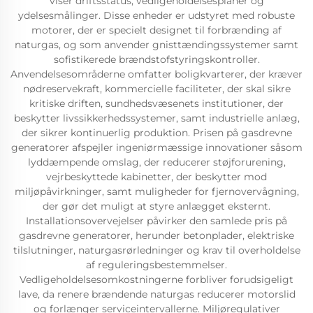
viser driftsstatus, vedligeholdelsesplaner og
ydelsesmålinger. Disse enheder er udstyret med robuste
motorer, der er specielt designet til forbrænding af
naturgas, og som anvender gnisttændingssystemer samt
sofistikerede brændstofstyringskontroller.
Anvendelsesområderne omfatter boligkvarterer, der kræver
nødreservekraft, kommercielle faciliteter, der skal sikre
kritiske driften, sundhedsvæsenets institutioner, der
beskytter livssikkerhedssystemer, samt industrielle anlæg,
der sikrer kontinuerlig produktion. Prisen på gasdrevne
generatorer afspejler ingeniørmæssige innovationer såsom
lyddæmpende omslag, der reducerer støjforurening,
vejrbeskyttede kabinetter, der beskytter mod
miljøpåvirkninger, samt muligheder for fjernovervågning,
der gør det muligt at styre anlægget eksternt.
Installationsovervejelser påvirker den samlede pris på
gasdrevne generatorer, herunder betonplader, elektriske
tilslutninger, naturgasrørledninger og krav til overholdelse
af reguleringsbestemmelser.
Vedligeholdelsesomkostningerne forbliver forudsigeligt
lave, da renere brændende naturgas reducerer motorslid
og forlænger serviceintervallerne. Miljøregulativer