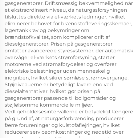
gasgeneratorer. Driftsmæssig bekvemmelighed når
et ekstraordinært niveau, da naturgasforsyningen
tilsluttes direkte via el-værkets ledninger, hvilket
eliminerer behovet for brændstofleveringsskemaer,
lagertankkrav og bekymringer om
brændstofkvalitet, som komplicerer drift af
dieselgeneratorer. Prisen på gasgeneratorer
omfatter avancerede styresystemer, der automatisk
overvåger el-værkets strømforsyning, starter
motorerne ved strømafbrydelser og overfører
elektriske belastninger uden menneskelig
indgriben, hvilket sikrer sømløse strømovergange.
Støjniveauerne er betydeligt lavere end ved
dieselalternativer, hvilket gør prisen på
gasgeneratorer passende til boligområder og
støjfølsomme kommercielle miljøer.
Vedligeholdelsesintervallerne er betydeligt længere
på grund af, at naturgasforbrænding producerer
færre forureninger og kulstofaflejringer, hvilket
reducerer serviceomkostninger og nedetid over