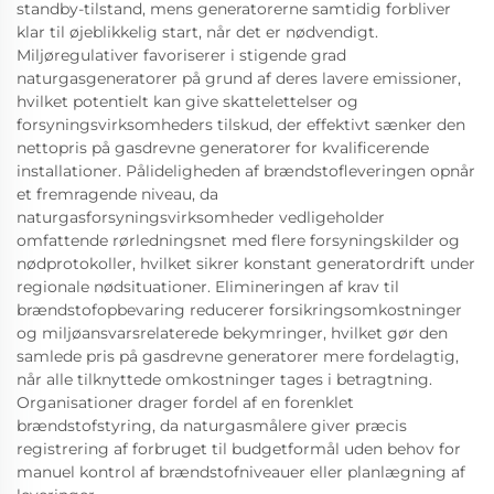
standby-tilstand, mens generatorerne samtidig forbliver
klar til øjeblikkelig start, når det er nødvendigt.
Miljøregulativer favoriserer i stigende grad
naturgasgeneratorer på grund af deres lavere emissioner,
hvilket potentielt kan give skattelettelser og
forsyningsvirksomheders tilskud, der effektivt sænker den
nettopris på gasdrevne generatorer for kvalificerende
installationer. Pålideligheden af brændstofleveringen opnår
et fremragende niveau, da
naturgasforsyningsvirksomheder vedligeholder
omfattende rørledningsnet med flere forsyningskilder og
nødprotokoller, hvilket sikrer konstant generatordrift under
regionale nødsituationer. Elimineringen af krav til
brændstofopbevaring reducerer forsikringsomkostninger
og miljøansvarsrelaterede bekymringer, hvilket gør den
samlede pris på gasdrevne generatorer mere fordelagtig,
når alle tilknyttede omkostninger tages i betragtning.
Organisationer drager fordel af en forenklet
brændstofstyring, da naturgasmålere giver præcis
registrering af forbruget til budgetformål uden behov for
manuel kontrol af brændstofniveauer eller planlægning af