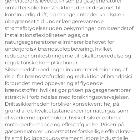
generatorens levetid. Prisen på gasgeneratorer
omfatter solid konstruktion, der er designet til
kontinuerlig drift, og mange enheder kan køre i
ubegrænset tid under længerevarende
strømafbrydelser uden bekymringer om brændstof.
Installationsflexibiliteten øges, da
naturgasgeneratorer eliminerer behovet for
underjordisk brændstofopbevaring, hvilket
reducerer omkostningerne til lokalforberedelse og
regulatoriske komplikationer.
Sikkerhedsforbedringer inkluderer eliminering af
risici for brændstofudløb og reduktion af brandrisici
forbundet med opbevaring af flydende
brændstoffer, hvilket gør prisen på gasgeneratorer
attraktiv i forbindelse med forsikringsovervejelser.
Driftssikkerheden forbliver konsekvent høj på
grund af de kvalitetsstandarder for naturgas, som
el-værkerne opretholder, hvilket sikrer optimal
motorperformance og effektafgivelse. Prisen på
gasgeneratorer understøtter forskellige effektkrav –
fra små boligbackupsystemer til store industrielle