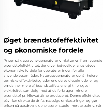
Øget brændstofeffektivitet
og økonomiske fordele
Prisen på gasdrevne generatorer omfatter en fremragende
brændstofeffektivitet, der giver betydelige langsigtede
økonomiske fordele for operatører inden for alle
anvendelsesområder. Naturgasgeneratorer opnår højere
termiske effektivitetsgrader end deres dieselmodeller og
omdanner mere af brændstoffets energi til brugbar
elektricitet, samtidig med at de forbruger mindre
brændstof pr. kilowatttime produceret. Denne effektivitet
påvirker direkte de driftsmæssige omkostninger og gør
prisen på gasdrevne generatorer stadig mere attraktiv, når