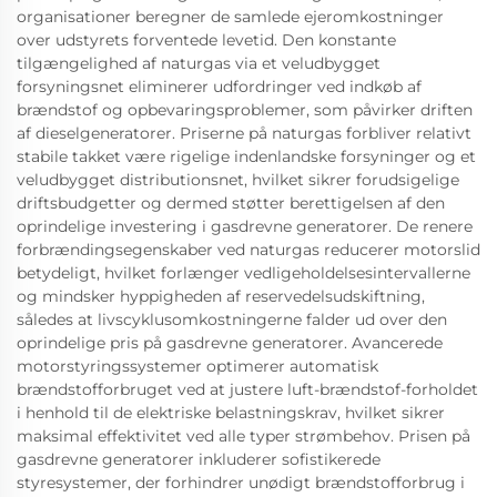
organisationer beregner de samlede ejeromkostninger
over udstyrets forventede levetid. Den konstante
tilgængelighed af naturgas via et veludbygget
forsyningsnet eliminerer udfordringer ved indkøb af
brændstof og opbevaringsproblemer, som påvirker driften
af dieselgeneratorer. Priserne på naturgas forbliver relativt
stabile takket være rigelige indenlandske forsyninger og et
veludbygget distributionsnet, hvilket sikrer forudsigelige
driftsbudgetter og dermed støtter berettigelsen af den
oprindelige investering i gasdrevne generatorer. De renere
forbrændingsegenskaber ved naturgas reducerer motorslid
betydeligt, hvilket forlænger vedligeholdelsesintervallerne
og mindsker hyppigheden af reservedelsudskiftning,
således at livscyklusomkostningerne falder ud over den
oprindelige pris på gasdrevne generatorer. Avancerede
motorstyringssystemer optimerer automatisk
brændstofforbruget ved at justere luft-brændstof-forholdet
i henhold til de elektriske belastningskrav, hvilket sikrer
maksimal effektivitet ved alle typer strømbehov. Prisen på
gasdrevne generatorer inkluderer sofistikerede
styresystemer, der forhindrer unødigt brændstofforbrug i