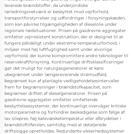
leverede brændstoffer, da underjordiske
rørledningsnetværk er beskyttet mod vejrforhold,
transportforstyrrelser og udfordringer i forsyningskæden,
som kan påvirke tilgængeligheden af dieselolie under
regionale nødsituationer. Prisen på gasdrevne aggregater
omfatter vejrresistent konstruktion, der er designet til at
fungere pålideligt under ekstreme temperaturforhold, i
miljøer med høj luftfugtighed samt under alvorlige
vejrforhold, der kunne kompromittere andre teknologier til
reservekraftforsyning. Kontinuerlige driftsklassificeringer
gør det muligt for naturgasgeneratorer at køre
ubegrænset under længerevarende strømudfald,
begrænset kun af planlagte vedligeholdelsesintervaller
frem for begrænsninger i brændstofkapacitet, som
begrænser driften af dieselgeneratorer. Prisen på
gasdrevne aggregater omfatter omfattende
beskyttelsessystemer, der kontinuerligt overvåger kritiske
motorparametre og forhindrer beskadigelse som følge af
lav oliepres, høj kølevæsketemperatur eller afbrydelser i
brændstoftilførslen, samtidig med at detaljerede
driftslogge opretholdes. Redundante sikkerhedssystemer