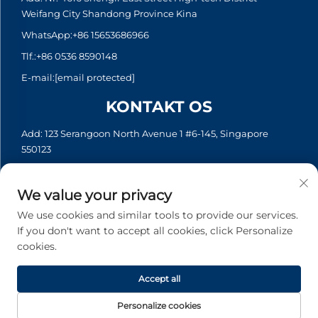
Weifang City Shandong Province Kina
WhatsApp:
+86 15653686966
Tlf.:
+86 0536 8590148
E-mail:
[email protected]
KONTAKT OS
Add: 123 Serangoon North Avenue 1 #6-145, Singapore
550123
WhatsApp:
+65 6935 2033
Tlf.:
+65 6935 2033
We value your privacy
E-mail:
[email protected]
We use cookies and similar tools to provide our services.
If you don't want to accept all cookies, click Personalize
cookies.
Copyright © 2026 Asia Generator Co., Ltd. Alle rettigheder
forbeholdes. -
Privatlivspolitik
Accept all
Personalize cookies