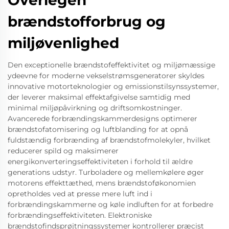
Overlegen
brændstofforbrug og
miljøvenlighed
Den exceptionelle brændstofeffektivitet og miljømæssige
ydeevne for moderne vekselstrømsgeneratorer skyldes
innovative motorteknologier og emissionstilsynssystemer,
der leverer maksimal effektafgivelse samtidig med
minimal miljøpåvirkning og driftsomkostninger.
Avancerede forbrændingskammerdesigns optimerer
brændstofatomisering og luftblanding for at opnå
fuldstændig forbrænding af brændstofmolekyler, hvilket
reducerer spild og maksimerer
energikonverteringseffektiviteten i forhold til ældre
generations udstyr. Turboladere og mellemkølere øger
motorens effekttæthed, mens brændstoføkonomien
opretholdes ved at presse mere luft ind i
forbrændingskammerne og køle indluften for at forbedre
forbrændingseffektiviteten. Elektroniske
brændstofindsprøjtningssystemer kontrollerer præcist