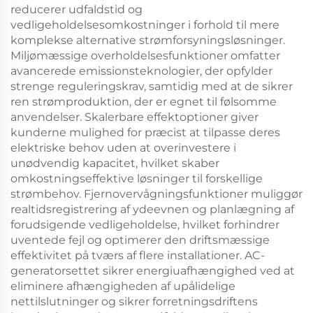
reducerer udfaldstid og
vedligeholdelsesomkostninger i forhold til mere
komplekse alternative strømforsyningsløsninger.
Miljømæssige overholdelsesfunktioner omfatter
avancerede emissionsteknologier, der opfylder
strenge reguleringskrav, samtidig med at de sikrer
ren strømproduktion, der er egnet til følsomme
anvendelser. Skalerbare effektoptioner giver
kunderne mulighed for præcist at tilpasse deres
elektriske behov uden at overinvestere i
unødvendig kapacitet, hvilket skaber
omkostningseffektive løsninger til forskellige
strømbehov. Fjernovervågningsfunktioner muliggør
realtidsregistrering af ydeevnen og planlægning af
forudsigende vedligeholdelse, hvilket forhindrer
uventede fejl og optimerer den driftsmæssige
effektivitet på tværs af flere installationer. AC-
generatorsettet sikrer energiuafhængighed ved at
eliminere afhængigheden af upålidelige
nettilslutninger og sikrer forretningsdriftens