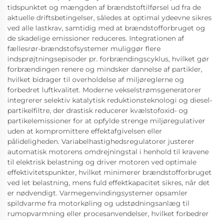
tidspunktet og mængden af brændstoftilførsel ud fra de
aktuelle driftsbetingelser, således at optimal ydeevne sikres
ved alle lastkrav, samtidig med at brændstofforbruget og
de skadelige emissioner reduceres. Integrationen af
fællesrør-brændstofsystemer muliggør flere
indsprøjtningsepisoder pr. forbrændingscyklus, hvilket gør
forbrændingen renere og mindsker dannelse af partikler,
hvilket bidrager til overholdelse af miljøreglerne og
forbedret luftkvalitet. Moderne vekselstrømsgeneratorer
integrerer selektiv katalytisk reduktionsteknologi og diesel-
partikelfiltre, der drastisk reducerer kvælstofoxid- og
partikelemissioner for at opfylde strenge miljøregulativer
uden at kompromittere effektafgivelsen eller
pålideligheden. Variabelhastighedsregulatorer justerer
automatisk motorens omdrejningstal i henhold til kravene
til elektrisk belastning og driver motoren ved optimale
effektivitetspunkter, hvilket minimerer brændstofforbruget
ved let belastning, mens fuld effektkapacitet sikres, når det
er nødvendigt. Varmegenvindingsystemer opsamler
spildvarme fra motorkøling og udstødningsanlæg til
rumopvarmning eller procesanvendelser, hvilket forbedrer