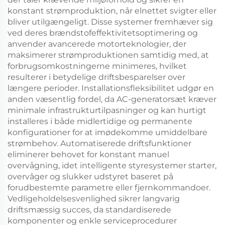
konstant strømproduktion, når elnettet svigter eller
bliver utilgængeligt. Disse systemer fremhæver sig
ved deres brændstofeffektivitetsoptimering og
anvender avancerede motorteknologier, der
maksimerer strømproduktionen samtidig med, at
forbrugsomkostningerne minimeres, hvilket
resulterer i betydelige driftsbesparelser over
længere perioder. Installationsfleksibilitet udgør en
anden væsentlig fordel, da AC-generatorsæt kræver
minimale infrastrukturtilpasninger og kan hurtigt
installeres i både midlertidige og permanente
konfigurationer for at imødekomme umiddelbare
strømbehov. Automatiserede driftsfunktioner
eliminerer behovet for konstant manuel
overvågning, idet intelligente styresystemer starter,
overvåger og slukker udstyret baseret på
forudbestemte parametre eller fjernkommandoer.
Vedligeholdelsesvenlighed sikrer langvarig
driftsmæssig succes, da standardiserede
komponenter og enkle serviceprocedurer