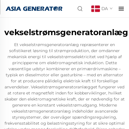
DA
vekselstrømsgeneratoranlæg
Et vekselstrømsgeneratoranlæg repræsenterer en
sofistikeret løsning til strømproduktion, der omdanner
mekanisk energi til vekselstrømselektricitet ved hjælp af
principperne om elektromagnetisk induktion. Dette
væsentlige udstyr kombinerer en primærdrivmaskine –
typisk en dieselmotor eller gasturbine – med en alternator
for at producere pålidelig elektrisk kraft til forskellige
anvendelser. Vekselstrømsgeneratoranlægget fungerer ved
at rotere et magnetfelt inden for kobberviklinger, hvilket
skaber den elektromagnetiske kraft, der er nødvendig for at
generere en konstant vekselstrømudgang. Moderne
vekselstrømsgeneratoranlæg indeholder avancerede
styresystemer, der overvåger spændingsregulering,
frekvensstabilitet og belastningsstyring for at sikre optimal