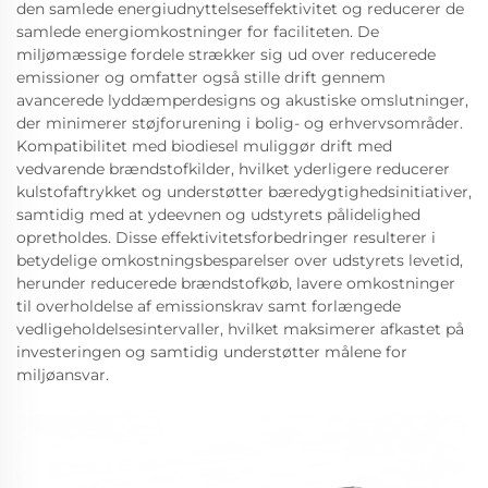
den samlede energiudnyttelseseffektivitet og reducerer de
samlede energiomkostninger for faciliteten. De
miljømæssige fordele strækker sig ud over reducerede
emissioner og omfatter også stille drift gennem
avancerede lyddæmperdesigns og akustiske omslutninger,
der minimerer støjforurening i bolig- og erhvervsområder.
Kompatibilitet med biodiesel muliggør drift med
vedvarende brændstofkilder, hvilket yderligere reducerer
kulstofaftrykket og understøtter bæredygtighedsinitiativer,
samtidig med at ydeevnen og udstyrets pålidelighed
opretholdes. Disse effektivitetsforbedringer resulterer i
betydelige omkostningsbesparelser over udstyrets levetid,
herunder reducerede brændstofkøb, lavere omkostninger
til overholdelse af emissionskrav samt forlængede
vedligeholdelsesintervaller, hvilket maksimerer afkastet på
investeringen og samtidig understøtter målene for
miljøansvar.