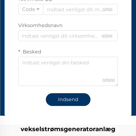
Code
0/100
Virksomhedsnavn
0/200
Besked
0/1000
Indsend
vekselstrømsgeneratoranlæg