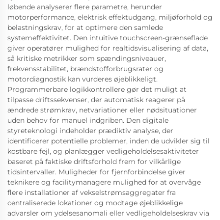
løbende analyserer flere parametre, herunder
motorperformance, elektrisk effektudgang, miljøforhold og
belastningskrav, for at optimere den samlede
systemeffektivitet. Den intuitive touchscreen-grænseflade
giver operatører mulighed for realtidsvisualisering af data,
så kritiske metrikker som spændingsniveauer,
frekvensstabilitet, brændstofforbrugsrater og
motordiagnostik kan vurderes øjeblikkeligt.
Programmerbare logikkontrollere gør det muligt at
tilpasse driftssekvenser, der automatisk reagerer på
ændrede strømkrav, netvariationer eller nødsituationer
uden behov for manuel indgriben. Den digitale
styreteknologi indeholder prædiktiv analyse, der
identificerer potentielle problemer, inden de udvikler sig til
kostbare fejl, og planlægger vedligeholdelsesaktiviteter
baseret på faktiske driftsforhold frem for vilkårlige
tidsintervaller. Muligheder for fjernforbindelse giver
teknikere og facilitymanagere mulighed for at overvåge
flere installationer af vekselstrømsaggregater fra
centraliserede lokationer og modtage øjeblikkelige
advarsler om ydelsesanomali eller vedligeholdelseskrav via