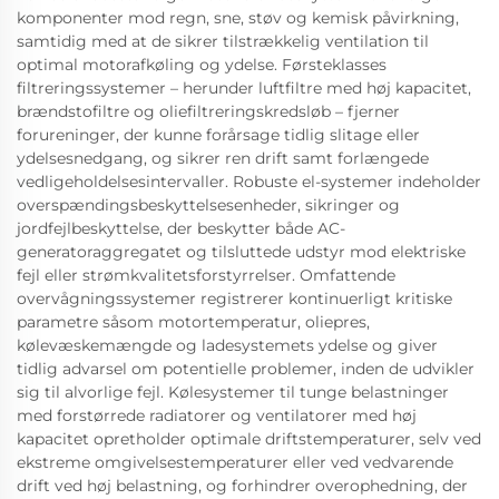
komponenter mod regn, sne, støv og kemisk påvirkning,
samtidig med at de sikrer tilstrækkelig ventilation til
optimal motorafkøling og ydelse. Førsteklasses
filtreringssystemer – herunder luftfiltre med høj kapacitet,
brændstofiltre og oliefiltreringskredsløb – fjerner
forureninger, der kunne forårsage tidlig slitage eller
ydelsesnedgang, og sikrer ren drift samt forlængede
vedligeholdelsesintervaller. Robuste el-systemer indeholder
overspændingsbeskyttelsesenheder, sikringer og
jordfejlbeskyttelse, der beskytter både AC-
generatoraggregatet og tilsluttede udstyr mod elektriske
fejl eller strømkvalitetsforstyrrelser. Omfattende
overvågningssystemer registrerer kontinuerligt kritiske
parametre såsom motortemperatur, oliepres,
kølevæskemængde og ladesystemets ydelse og giver
tidlig advarsel om potentielle problemer, inden de udvikler
sig til alvorlige fejl. Kølesystemer til tunge belastninger
med forstørrede radiatorer og ventilatorer med høj
kapacitet opretholder optimale driftstemperaturer, selv ved
ekstreme omgivelsestemperaturer eller ved vedvarende
drift ved høj belastning, og forhindrer overophedning, der