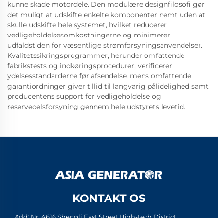
kunne skade motordele. Den modulære designfilosofi gør
det muligt at udskifte enkelte komponenter nemt uden at
skulle udskifte hele systemet, hvilket reducerer
vedligeholdelsesomkostningerne og minimerer
udfaldstiden for væsentlige strømforsyningsanvendelser.
Kvalitetssikringsprogrammer, herunder omfattende
fabrikstests og indkøringsprocedurer, verificerer
ydelsesstandarderne før afsendelse, mens omfattende
garantiordninger giver tillid til langvarig pålidelighed samt
producentens support for vedligeholdelse og
reservedelsforsyning gennem hele udstyrets levetid.
KONTAKT OS
Add: Nr. 4616 Shengli East Street High-tech District