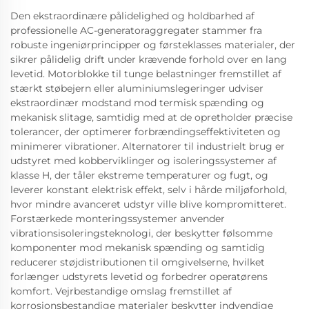
Den ekstraordinære pålidelighed og holdbarhed af
professionelle AC-generatoraggregater stammer fra
robuste ingeniørprincipper og førsteklasses materialer, der
sikrer pålidelig drift under krævende forhold over en lang
levetid. Motorblokke til tunge belastninger fremstillet af
stærkt støbejern eller aluminiumslegeringer udviser
ekstraordinær modstand mod termisk spænding og
mekanisk slitage, samtidig med at de opretholder præcise
tolerancer, der optimerer forbrændingseffektiviteten og
minimerer vibrationer. Alternatorer til industrielt brug er
udstyret med kobberviklinger og isoleringssystemer af
klasse H, der tåler ekstreme temperaturer og fugt, og
leverer konstant elektrisk effekt, selv i hårde miljøforhold,
hvor mindre avanceret udstyr ville blive kompromitteret.
Forstærkede monteringssystemer anvender
vibrationsisoleringsteknologi, der beskytter følsomme
komponenter mod mekanisk spænding og samtidig
reducerer støjdistributionen til omgivelserne, hvilket
forlænger udstyrets levetid og forbedrer operatørens
komfort. Vejrbestandige omslag fremstillet af
korrosionsbestandige materialer beskytter indvendige