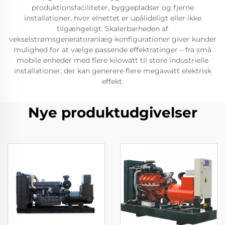
produktionsfaciliteter, byggepladser og fjerne
installationer, hvor elnettet er upålideligt eller ikke
tilgængeligt. Skalerbarheden af
vekselstrømsgeneratoranlæg-konfigurationer giver kunder
mulighed for at vælge passende effektratinger – fra små
mobile enheder med flere kilowatt til store industrielle
installationer, der kan generere flere megawatt elektrisk
effekt.
Nye produktudgivelser