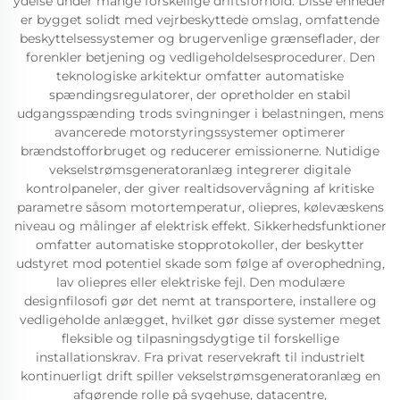
ydelse under mange forskellige driftsforhold. Disse enheder
er bygget solidt med vejrbeskyttede omslag, omfattende
beskyttelsessystemer og brugervenlige grænseflader, der
forenkler betjening og vedligeholdelsesprocedurer. Den
teknologiske arkitektur omfatter automatiske
spændingsregulatorer, der opretholder en stabil
udgangsspænding trods svingninger i belastningen, mens
avancerede motorstyringssystemer optimerer
brændstofforbruget og reducerer emissionerne. Nutidige
vekselstrømsgeneratoranlæg integrerer digitale
kontrolpaneler, der giver realtidsovervågning af kritiske
parametre såsom motortemperatur, oliepres, kølevæskens
niveau og målinger af elektrisk effekt. Sikkerhedsfunktioner
omfatter automatiske stopprotokoller, der beskytter
udstyret mod potentiel skade som følge af overophedning,
lav oliepres eller elektriske fejl. Den modulære
designfilosofi gør det nemt at transportere, installere og
vedligeholde anlægget, hvilket gør disse systemer meget
fleksible og tilpasningsdygtige til forskellige
installationskrav. Fra privat reservekraft til industrielt
kontinuerligt drift spiller vekselstrømsgeneratoranlæg en
afgørende rolle på sygehuse, datacentre,