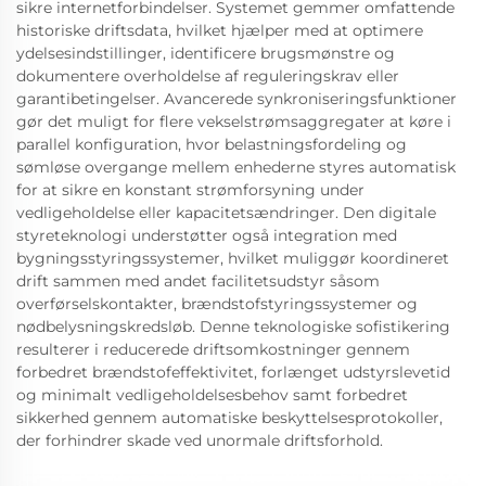
sikre internetforbindelser. Systemet gemmer omfattende
historiske driftsdata, hvilket hjælper med at optimere
ydelsesindstillinger, identificere brugsmønstre og
dokumentere overholdelse af reguleringskrav eller
garantibetingelser. Avancerede synkroniseringsfunktioner
gør det muligt for flere vekselstrømsaggregater at køre i
parallel konfiguration, hvor belastningsfordeling og
sømløse overgange mellem enhederne styres automatisk
for at sikre en konstant strømforsyning under
vedligeholdelse eller kapacitetsændringer. Den digitale
styreteknologi understøtter også integration med
bygningsstyringssystemer, hvilket muliggør koordineret
drift sammen med andet facilitetsudstyr såsom
overførselskontakter, brændstofstyringssystemer og
nødbelysningskredsløb. Denne teknologiske sofistikering
resulterer i reducerede driftsomkostninger gennem
forbedret brændstofeffektivitet, forlænget udstyrslevetid
og minimalt vedligeholdelsesbehov samt forbedret
sikkerhed gennem automatiske beskyttelsesprotokoller,
der forhindrer skade ved unormale driftsforhold.