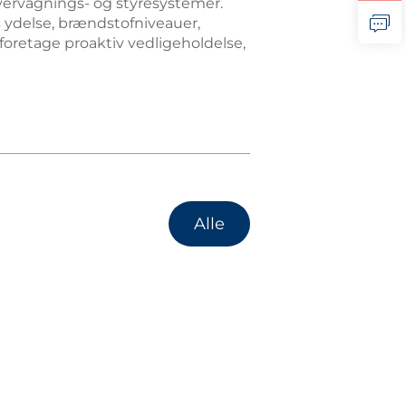
vervågnings- og styresystemer.
s ydelse, brændstofniveauer,
 foretage proaktiv vedligeholdelse,
Alle