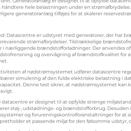
drift. Generatoranlæg er designet til at opfylde datace
l at håndtere hele belastningen under en strømafbrydelse.
ligere generatoranlæg tilføjes for at skalerer reservest
: Datascentre er udstyret med generatorer, der har b
gerevarende strømafbrydelser. Tilstrækkelige brændstofre
er i nærliggende brændstofforladninger. Der anvendes 
dstofrensning og overvågning af brændstofkvalitet for
met.
fektiviteten af nødstrømsystemet udfører datascentre re
ærer simulering af den fulde elektriske belastning i da
 kapacitet. Denne test sikrer, at nødstrømsystemet kan k
svigt.
 datacentre er designet til at opfylde strenge miljøstand
merer støj-, udstødnings- og brændstofforbrug. Desuden
systemer og forureningskontrolforanstaltninger for at si
retholder et passende miljø for den følsomme udstyr, der 