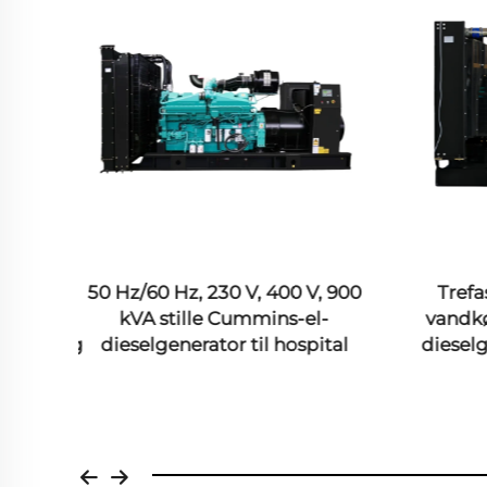
0 kW
50 Hz/60 Hz, 230 V, 400 V, 900
Trefa
kVA stille Cummins-el-
vandk
atoranlæg
dieselgenerator til hospital
diesel