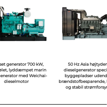
set generator 700 kW,
50 Hz Asia højtyde
ølet, lyddæmpet marin
dieselgenerator specie
generator med Weichai-
byggepladser udend
dieselmotor
brændstofbesparende, 
og stabil strømfors