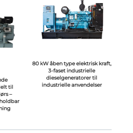
80 kW åben type elektrisk kraft,
3-faset industrielle
dieselgeneratorer til
nde
industrielle anvendelser
lt til
ge
ørs –
va
holdbar
st
yning