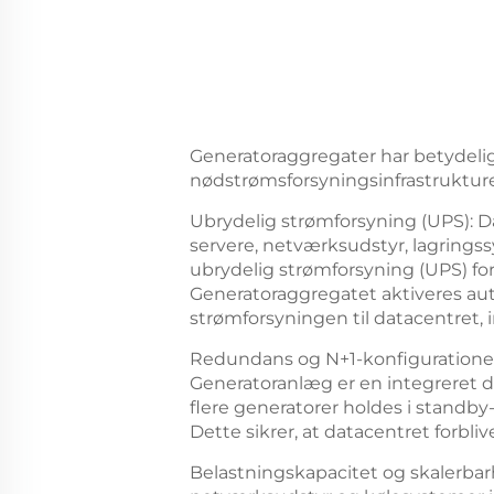
Generatoraggregater har betydelig
nødstrømsforsyningsinfrastruktur
Ubrydelig strømforsyning (UPS): Da
servere, netværksudstyr, lagringss
ubrydelig strømforsyning (UPS) for
Generatoraggregatet aktiveres aut
strømforsyningen til datacentret,
Redundans og N+1-konfigurationer
Generatoranlæg er en integreret de
flere generatorer holdes i standby
Dette sikrer, at datacentret forbliv
Belastningskapacitet og skalerbarh