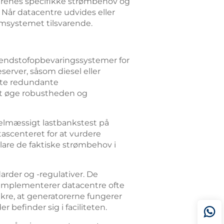
ntrenes specifikke strømbehov og
 Når datacentre udvides eller
rømsystemet tilsvarende.
rændstofopbevaringssystemer for
server, såsom diesel eller
ofte redundante
 at øge robustheden og
gelmæssigt lastbankstest på
tascenteret for at vurdere
lare de faktiske strømbehov i
arder og -regulativer. De
 implementerer datacentre ofte
kre, at generatorerne fungerer
befinder sig i faciliteten.