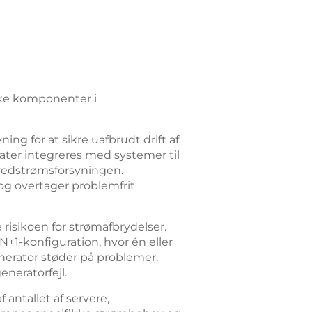
ske komponenter i
ng for at sikre uafbrudt drift af
ater integreres med systemer til
ovedstrømsforsyningen.
og overtager problemfrit
isikoen for strømafbrydelser.
N+1-konfiguration, hvor én eller
enerator støder på problemer.
eneratorfejl.
antallet af servere,