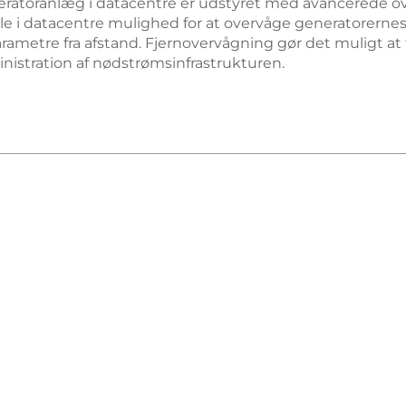
eratoranlæg i datacentre er udstyret med avancerede o
ale i datacentre mulighed for at overvåge generatorerne
parametre fra afstand. Fjernovervågning gør det muligt at
ministration af nødstrømsinfrastrukturen.