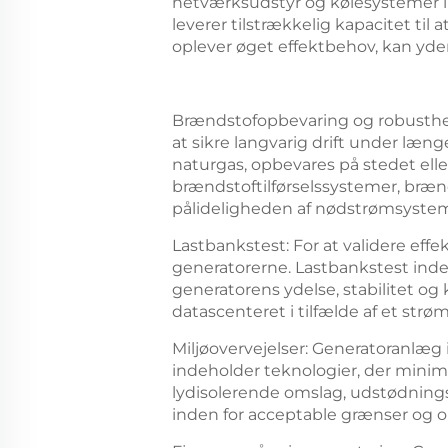
netværksudstyr og kølesystemer i 
leverer tilstrækkelig kapacitet ti
oplever øget effektbehov, kan yder
Brændstofopbevaring og robusthed
at sikre langvarig drift under læn
naturgas, opbevares på stedet ell
brændstoftilførselssystemer, bræn
pålideligheden af nødstrømsyste
Lastbankstest: For at validere ef
generatorerne. Lastbankstest indeb
generatorens ydelse, stabilitet og
datascenteret i tilfælde af et strøm
Miljøovervejelser: Generatoranlæg i
indeholder teknologier, der mini
lydisolerende omslag, udstødnings
inden for acceptable grænser og op