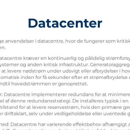
Datacenter
e anvendelser i datacentre, hvor de fungerer som kriti
en.
tacentre kræver en kontinuerlig og pålidelig strømforsyni
ystemer og anden kritisk infrastruktur. Generatoraggreg
 at levere nødstrøm under udsvigt eller afbrydelser i h
omatisk inden for få sekunder efter et strømafbrydelse 
 indtil hovedstrømmen er genoprettet.
: Datacentre implementerer redundans for at minimere r
l af denne redundansstrategi. De installeres typisk i en 
-tilstand for at levere reservestrøm, hvis den primære g
er driftsklart, selv under vedligeholdelse eller uventede g
ed: Datacentre har varierende effektbehov afhængigt af 