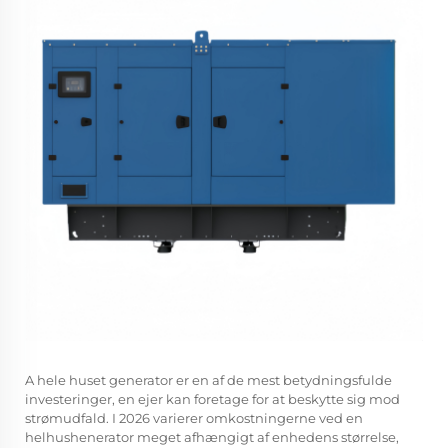
A
hele huset generator
er en af de mest betydningsfulde
investeringer, en ejer kan foretage for at beskytte sig mod
strømudfald. I 2026 varierer omkostningerne ved en
helhushenerator meget afhængigt af enhedens størrelse,