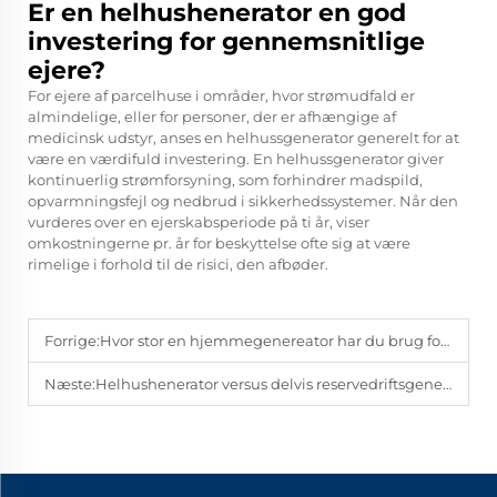
Er en helhushenerator en god
investering for gennemsnitlige
ejere?
For ejere af parcelhuse i områder, hvor strømudfald er
almindelige, eller for personer, der er afhængige af
medicinsk udstyr, anses en helhussgenerator generelt for at
være en værdifuld investering. En helhussgenerator giver
kontinuerlig strømforsyning, som forhindrer madspild,
opvarmningsfejl og nedbrud i sikkerhedssystemer. Når den
vurderes over en ejerskabsperiode på ti år, viser
omkostningerne pr. år for beskyttelse ofte sig at være
rimelige i forhold til de risici, den afbøder.
Forrige:
Hvor stor en hjemmegenereator har du brug for?
Næste:
Helhushenerator versus delvis reservedriftsgenerator