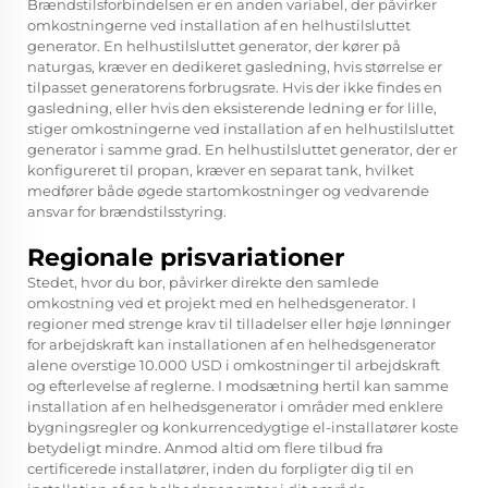
Brændstilsforbindelsen er en anden variabel, der påvirker
omkostningerne ved installation af en helhustilsluttet
generator. En helhustilsluttet generator, der kører på
naturgas, kræver en dedikeret gasledning, hvis størrelse er
tilpasset generatorens forbrugsrate. Hvis der ikke findes en
gasledning, eller hvis den eksisterende ledning er for lille,
stiger omkostningerne ved installation af en helhustilsluttet
generator i samme grad. En helhustilsluttet generator, der er
konfigureret til propan, kræver en separat tank, hvilket
medfører både øgede startomkostninger og vedvarende
ansvar for brændstilsstyring.
Regionale prisvariationer
Stedet, hvor du bor, påvirker direkte den samlede
omkostning ved et projekt med en helhedsgenerator. I
regioner med strenge krav til tilladelser eller høje lønninger
for arbejdskraft kan installationen af en helhedsgenerator
alene overstige 10.000 USD i omkostninger til arbejdskraft
og efterlevelse af reglerne. I modsætning hertil kan samme
installation af en helhedsgenerator i områder med enklere
bygningsregler og konkurrencedygtige el-installatører koste
betydeligt mindre. Anmod altid om flere tilbud fra
certificerede installatører, inden du forpligter dig til en