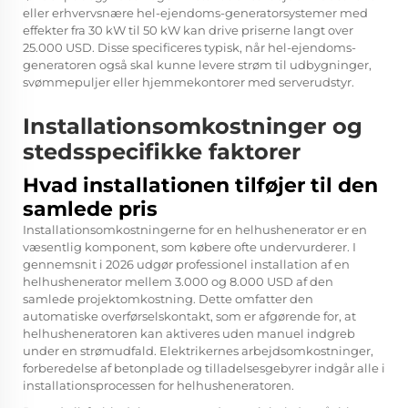
eller erhvervsnære hel-ejendoms-generatorsystemer med
effekter fra 30 kW til 50 kW kan drive priserne langt over
25.000 USD. Disse specificeres typisk, når hel-ejendoms-
generatoren også skal kunne levere strøm til udbygninger,
svømmepuljer eller hjemmekontorer med serverudstyr.
Installationsomkostninger og
stedsspecifikke faktorer
Hvad installationen tilføjer til den
samlede pris
Installationsomkostningerne for en helhushenerator er en
væsentlig komponent, som købere ofte undervurderer. I
gennemsnit i 2026 udgør professionel installation af en
helhushenerator mellem 3.000 og 8.000 USD af den
samlede projektomkostning. Dette omfatter den
automatiske overførselskontakt, som er afgørende for, at
helhusheneratoren kan aktiveres uden manuel indgreb
under en strømudfald. Elektrikernes arbejdsomkostninger,
forberedelse af betonplade og tilladelsesgebyrer indgår alle i
installationsprocessen for helhusheneratoren.