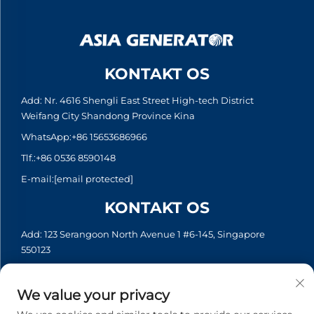
KONTAKT OS
Add: Nr. 4616 Shengli East Street High-tech District
Weifang City Shandong Province Kina
WhatsApp:
+86 15653686966
Tlf.:
+86 0536 8590148
E-mail:
[email protected]
KONTAKT OS
Add: 123 Serangoon North Avenue 1 #6-145, Singapore
550123
WhatsApp:
+65 6935 2033
Tlf.:
+65 6935 2033
We value your privacy
E-mail:
[email protected]