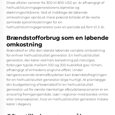
Disse aftaler varierer fra 300 til 800 USD pr. år afhængigt af
helhustilslutningsgeneratorens størrelse og
dækningsvilkårene. Ved at inddrage de løbende
omkostninger opnås et mere præcist billede af de reelle
samlede ejeromkostninger for en
helhustilslutningsgenerator over en periode på fem til ti år.
Brændstofforbrug som en løbende
omkostning
Brændstof er ofte den største løbende variable omkostning
for enhver helhustilsluttet generator. En helhustilsluttet
generator, der kører ved halv belastning på naturgas,
forbruger typisk mellem 100 og 200 kubikfod gas i timen,
afhængigt af enhedens angivne effekt. Under
længerevarende strømafbrydelser kan brændstofregningen
for en helhustilsluttet generator stige hurtigt. At planlægge
din budgettering af brændstof til en helhustilsluttet
generator ud fra værste-tænkelige afbrydelsesscenarier er en
ansvarlig fremgangsmåde, især i regioner med barske vintre
eller orkansæsoner, hvor en helhustilsluttet generator måske
kører i dagevis.