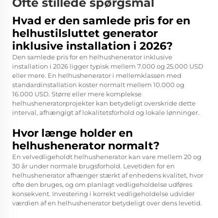
Ofte stillede spørgsmål
Hvad er den samlede pris for en
helhustilsluttet generator
inklusive installation i 2026?
Den samlede pris for en helhushenerator inklusive
installation i 2026 ligger typisk mellem 7.000 og 25.000 USD
eller mere. En helhushenerator i mellemklassen med
standardinstallation koster normalt mellem 10.000 og
16.000 USD. Større eller mere komplekse
helhusheneratorprojekter kan betydeligt overskride dette
interval, afhængigt af lokalitetsforhold og lokale lønninger.
Hvor længe holder en
helhushenerator normalt?
En velvedligeholdt helhushenerator kan vare mellem 20 og
30 år under normale brugsforhold. Levetiden for en
helhushenerator afhænger stærkt af enhedens kvalitet, hvor
ofte den bruges, og om planlagt vedligeholdelse udføres
konsekvent. Investering i korrekt vedligeholdelse udvider
værdien af en helhushenerator betydeligt over dens levetid.