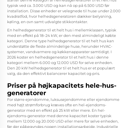
starter denne kategori af helhedsgeneratorer til et helt hus
typisk ved ca. 3.000 USD og kan nå op på 6.500 USD før
installation. Disse enheder er velegnede til huse under 2.000
kvadratfod, hvor helhedsgeneratoren dækker belysning,
køling, en ovn samt udvalgte stikkontakter.
En helhedsgenerator til et helt hus i mellemklassen, typisk
med en effekt på 18–24 kW, er den mest almindeligt købte
kategori. Denne type helhedsgenerator til et helt hus kan
understøtte de fleste almindelige huse, herunder HVAC-
systemer, vandvarmere og køkkenapparater samtidigt. I
2026 koster en helhedsgenerator til et helt hus i denne
kategori mellem 6.000 og 12.000 USD for selve enheden.
Den 20 kW helhedsgenerator til et helt hus er et populært
valg, da den effektivt balancerer kapacitet og pris.
Priser på højkapacitets hele-hus-
generatorer
For større ejendomme, luksusejendomme eller ejendomme
med højt strømforbrug kræves ofte en hel-ejendoms-
generator med en effekt på 25 kW eller mere. En hel-
ejendoms-generator med denne kapacitet koster typisk
mellem 12.000 og 20.000 USD eller mere for selve enheden,
før der påbegyndes nogen installationsarbejde. Industrielle