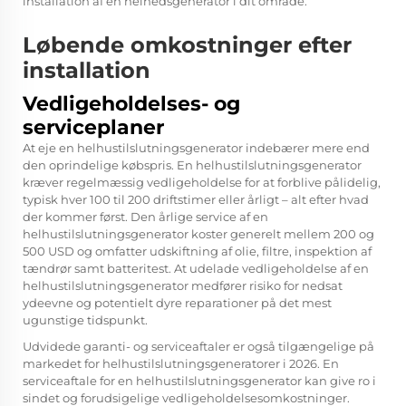
installation af en helhedsgenerator i dit område.
Løbende omkostninger efter
installation
Vedligeholdelses- og
serviceplaner
At eje en helhustilslutningsgenerator indebærer mere end
den oprindelige købspris. En helhustilslutningsgenerator
kræver regelmæssig vedligeholdelse for at forblive pålidelig,
typisk hver 100 til 200 driftstimer eller årligt – alt efter hvad
der kommer først. Den årlige service af en
helhustilslutningsgenerator koster generelt mellem 200 og
500 USD og omfatter udskiftning af olie, filtre, inspektion af
tændrør samt batteritest. At udelade vedligeholdelse af en
helhustilslutningsgenerator medfører risiko for nedsat
ydeevne og potentielt dyre reparationer på det mest
ugunstige tidspunkt.
Udvidede garanti- og serviceaftaler er også tilgængelige på
markedet for helhustilslutningsgeneratorer i 2026. En
serviceaftale for en helhustilslutningsgenerator kan give ro i
sindet og forudsigelige vedligeholdelsesomkostninger.